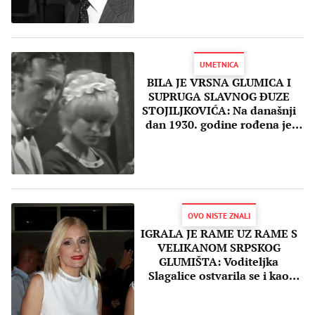
UMETNICA
BILA JE VRSNA GLUMICA I
SUPRUGA SLAVNOG ĐUZE
STOJILJKOVIĆA: Na današnji
dan 1930. godine rođena je
Olga Stanisavljević!
OVO NISTE ZNALI
IGRALA JE RAME UZ RAME S
VELIKANOM SRPSKOG
GLUMIŠTA: Voditeljka
Slagalice ostvarila se i kao
glumica, a evo i gde