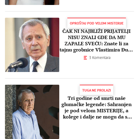
OPROŠTAJ POD VELOM MISTERIJE
ČAK NI NAJBLIŽI PRIJATELJI
NISU ZNALI GDE DA MU
ZAPALE SVEĆU: Znate li za
tajnu grobnice Vlastimira Đuze
Stojiljkovića?
3 Komentara
TUGA NE PROLAZI
Tri godine od smrti naše
glumačke legende: Sahranjen
je pod velom MISTERIJE, a
kolege i dalje ne mogu da se
pomire sa velikim GUBITKOM