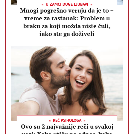
U ZAMCI DUGE LJUBAVI
Mnogi pogrešno veruju da je to –
vreme za rastanak: Problem u
braku za koji možda niste čuli,
iako ste ga doživeli
REČ PSIHOLOGA
Ovo su 2 najvažnije reči u svakoj