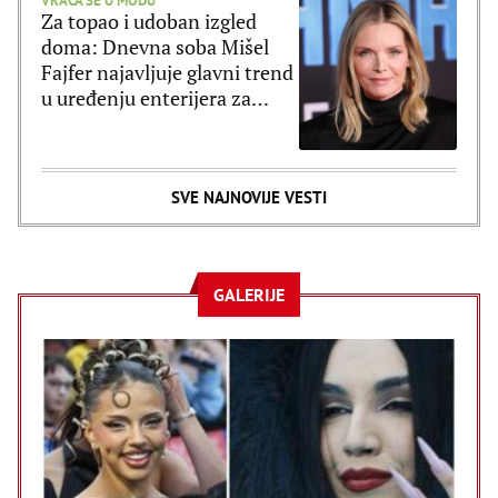
VRAĆA SE U MODU
Za topao i udoban izgled
doma: Dnevna soba Mišel
Fajfer najavljuje glavni trend
u uređenju enterijera za
2027. godinu
SVE NAJNOVIJE VESTI
GALERIJE