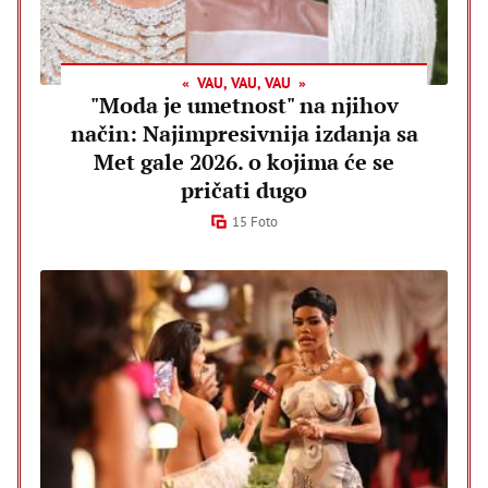
VAU, VAU, VAU
"Moda je umetnost" na njihov
način: Najimpresivnija izdanja sa
Met gale 2026. o kojima će se
pričati dugo
15 Foto