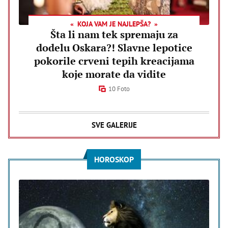
KOJA VAM JE NAJLEPŠA?
Šta li nam tek spremaju za
dodelu Oskara?! Slavne lepotice
pokorile crveni tepih kreacijama
koje morate da vidite
10 Foto
SVE GALERIJE
HOROSKOP