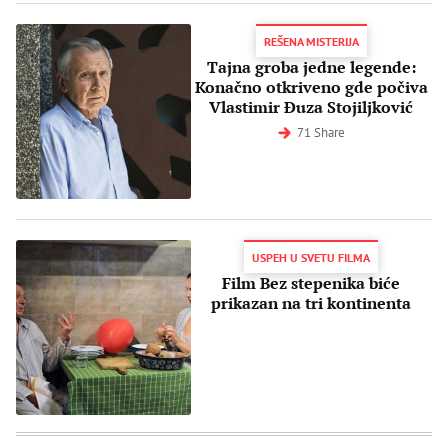
REŠENA MISTERIJA
Tajna groba jedne legende:
Konačno otkriveno gde počiva
Vlastimir Đuza Stojiljković
71 Share
USPEH U SVETU FILMA
Film Bez stepenika biće
prikazan na tri kontinenta