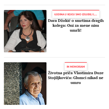
GODINA U KOJOJ SMO IZGUBILI LEGENDE
Dara Džokić o smrtima dragih
kolega: Oni za mene nisu
umrli!
IN MEMORIAM
Životna priča Vlastimira Đuze
Stojiljkovića: Glumci nikad ne
umru