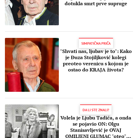
dotukla smrt prve supruge
SIMPATIČNA PRIČA
"Shvati nas, ljubav je to": Kako
je Đuza Stojiljković kolegi
preoteo verenicu s kojom je
ostao do KRAJA života?
DA LI STE ZNALI?
Volela je Ljubu Tadića, a onda
se pojavio ON: Olgu
Stanisavljević je OVAJ
OMILJENI GLUMAC "oteo"