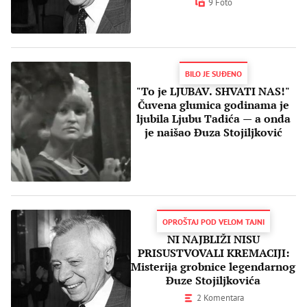
9 Foto
BILO JE SUĐENO
"To je LJUBAV. SHVATI NAS!"
Čuvena glumica godinama je
ljubila Ljubu Tadića — a onda
je naišao Đuza Stojiljković
OPROŠTAJ POD VELOM TAJNI
NI NAJBLIŽI NISU
PRISUSTVOVALI KREMACIJI:
Misterija grobnice legendarnog
Đuze Stojiljkovića
2 Komentara