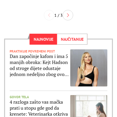
1 / 3
NAJNOVIJE
NAJČITANIJE
PRAKTIKUJE POVREMENI POST
Dan započinje kafom i ima 5
manjih obroka: Kejt Hadson
od stroge dijete odustaje
jednom nedeljno zbog ovog
jela
GOVOR TELA
4 razloga zašto vas mačka
prati u stopu gde god da
krenete: Veterinarka otkriva