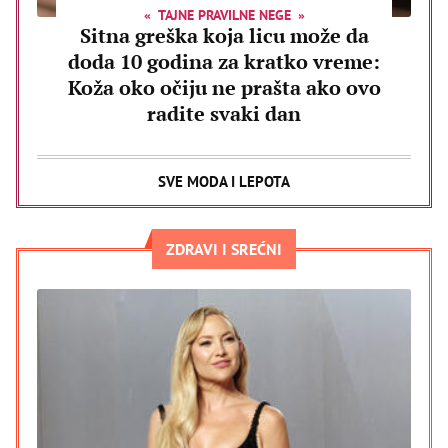
TAJNE PRAVILNE NEGE
Sitna greška koja licu može da
doda 10 godina za kratko vreme:
Koža oko očiju ne prašta ako ovo
radite svaki dan
SVE MODA I LEPOTA
ZDRAVI I SREĆNI