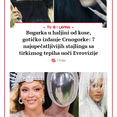
TU JE I LAVINA
Bugarka u haljini od kose,
gotičko izdanje Crnogorke: 7
najupečatljivijih stajlinga sa
tirkiznog tepiha uoči Evrovizije
7 Foto