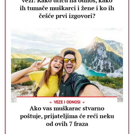
vezi: Kako utiču na odnos, kako
ih tumače muškarci i žene i ko ih
češće prvi izgovori?
VEZE I ODNOSI
Ako vas muškarac stvarno
poštuje, prijateljima će reći neku
od ovih 7 fraza