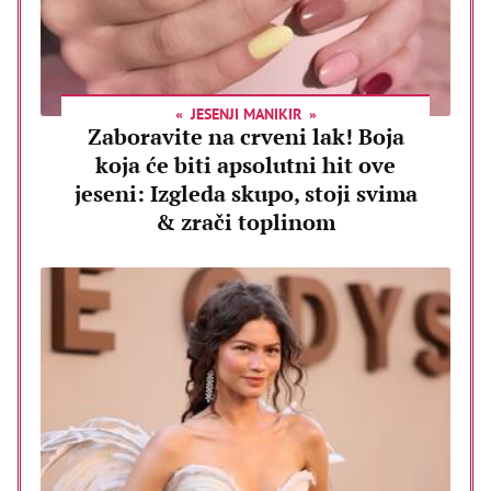
JESENJI MANIKIR
Zaboravite na crveni lak! Boja
koja će biti apsolutni hit ove
jeseni: Izgleda skupo, stoji svima
& zrači toplinom