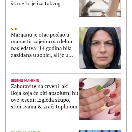
šta se krije iza takvog
ponašanja
STIL
Marijanu je otac poslao u
manastir zajedno sa delom
nasledstva: 14 godina bila
zazidana u sobici, ali je u
tajnosti decu rađala
JESENJI MANIKIR
Zaboravite na crveni lak!
Boja koja će biti apsolutni hit
ove jeseni: Izgleda skupo,
stoji svima & zrači toplinom