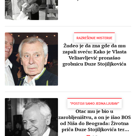
svom dobrom prijatelju
RAZREŠENJE MISTERIJE
Žudeo je da zna gde da mu
zapali sveću: Kako je Vlasta
Velisavljević pronašao
grobnicu Đuze Stojiljkovića
"POSTOJI SAMO JEDNA LJUBAV"
Otac mu je bio u
zarobljeništvu, a on je išao BOS
od Niša do Beograda: Životna
priča Đuze Stojiljkovića tera
SUZE na oči