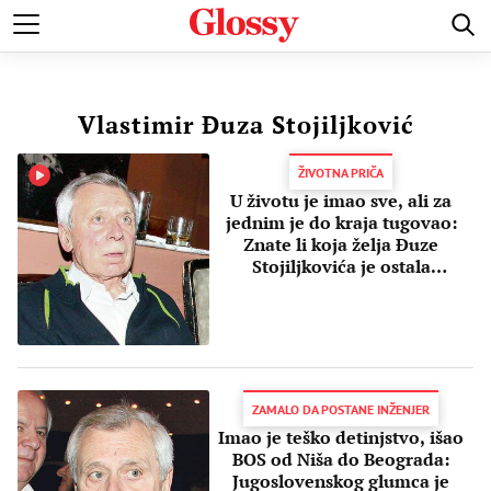
POZNATI
MODA I LEPOTA
ZDRAVI I SREĆNI
LJUBAV 
Vlastimir Đuza Stojiljković
ŽIVOTNA PRIČA
U životu je imao sve, ali za
jednim je do kraja tugovao:
Znate li koja želja Đuze
Stojiljkovića je ostala
neispunjena?
ZAMALO DA POSTANE INŽENJER
Imao je teško detinjstvo, išao
BOS od Niša do Beograda:
Jugoslovenskog glumca je