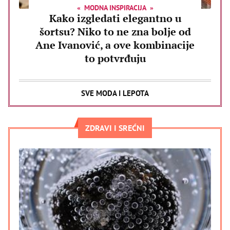
MODNA INSPIRACIJA
Kako izgledati elegantno u
šortsu? Niko to ne zna bolje od
Ane Ivanović, a ove kombinacije
to potvrđuju
SVE MODA I LEPOTA
ZDRAVI I SREĆNI