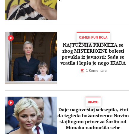
dolara!
OSMEH PUN BOLA
NAJTUŽNIJA PRINCEZA se
zbog MISTERIOZNE bolesti
povukla iz javnosti: Sada se
vratila i lepša je nego IKADA
1 Komentara
BRAVO
Daje nagoveštaj seksepila, čini
da izgleda božanstveno: Novim
stajlingom princeza Šarlin od
Monaka nadmašila sebe