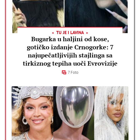
TU JE I LAVINA
Bugarka u haljini od kose,
gotičko izdanje Crnogorke: 7
najupečatljivijih stajlinga sa
tirkiznog tepiha uoči Evrovizije
7 Foto