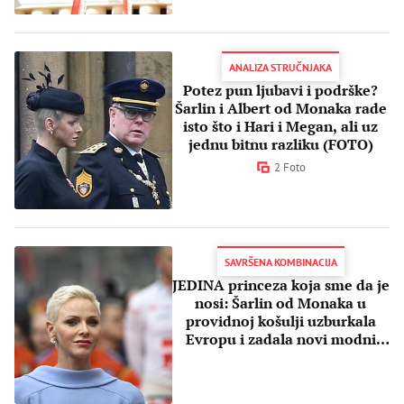
ANALIZA STRUČNJAKA
Potez pun ljubavi i podrške?
Šarlin i Albert od Monaka rade
isto što i Hari i Megan, ali uz
jednu bitnu razliku (FOTO)
2 Foto
SAVRŠENA KOMBINACIJA
JEDINA princeza koja sme da je
nosi: Šarlin od Monaka u
providnoj košulji uzburkala
Evropu i zadala novi modni
zadatak