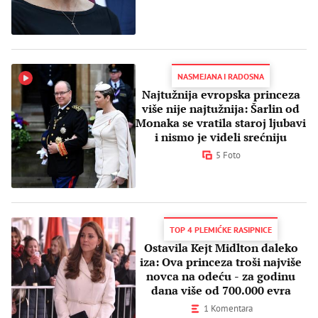
NASMEJANA I RADOSNA
Najtužnija evropska princeza
više nije najtužnija: Šarlin od
Monaka se vratila staroj ljubavi
i nismo je videli srećniju
5 Foto
TOP 4 PLEMIĆKE RASIPNICE
Ostavila Kejt Midlton daleko
iza: Ova princeza troši najviše
novca na odeću - za godinu
dana više od 700.000 evra
1 Komentara