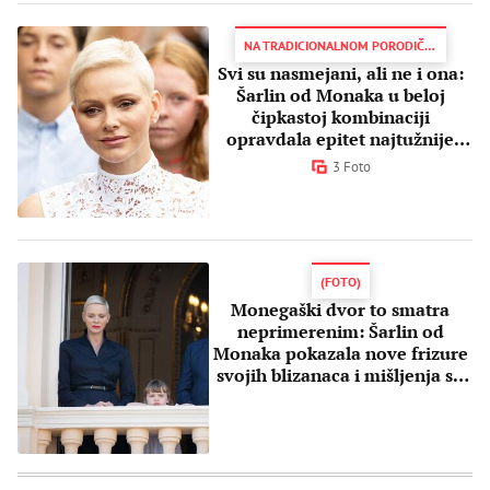
NA TRADICIONALNOM PORODIČNOM DOGAĐAJU
Svi su nasmejani, ali ne i ona:
Šarlin od Monaka u beloj
čipkastoj kombinaciji
opravdala epitet najtužnije
princeze
3 Foto
(FOTO)
Monegaški dvor to smatra
neprimerenim: Šarlin od
Monaka pokazala nove frizure
svojih blizanaca i mišljenja su
podeljena