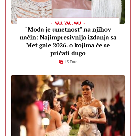
VAU, VAU, VAU
"Moda je umetnost" na njihov
način: Najimpresivnija izdanja sa
Met gale 2026. o kojima će se
pričati dugo
15 Foto