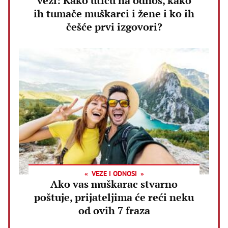
vezi: Kako utiču na odnos, kako
ih tumače muškarci i žene i ko ih
češće prvi izgovori?
VEZE I ODNOSI
Ako vas muškarac stvarno
poštuje, prijateljima će reći neku
od ovih 7 fraza