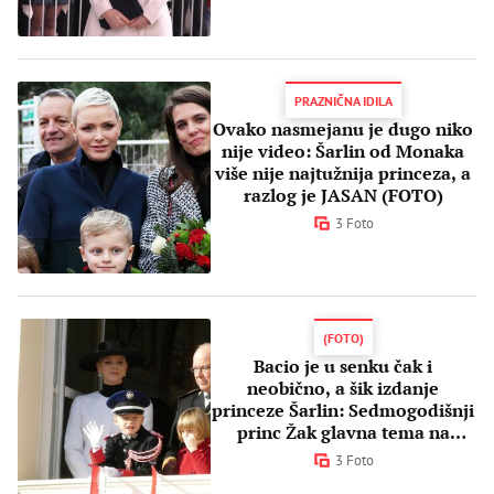
PRAZNIČNA IDILA
Ovako nasmejanu je dugo niko
nije video: Šarlin od Monaka
više nije najtužnija princeza, a
razlog je JASAN (FOTO)
3 Foto
(FOTO)
Bacio je u senku čak i
neobično, a šik izdanje
princeze Šarlin: Sedmogodišnji
princ Žak glavna tema na
proslavi u Monaku
3 Foto