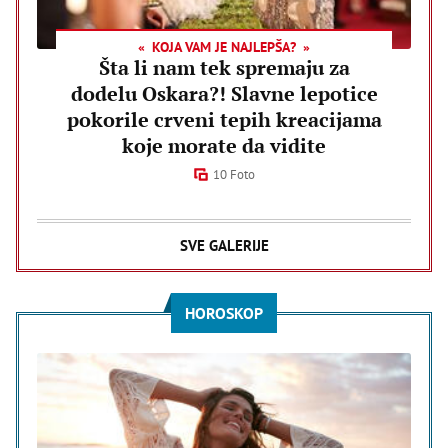
KOJA VAM JE NAJLEPŠA?
Šta li nam tek spremaju za
dodelu Oskara?! Slavne lepotice
pokorile crveni tepih kreacijama
koje morate da vidite
10 Foto
SVE GALERIJE
HOROSKOP