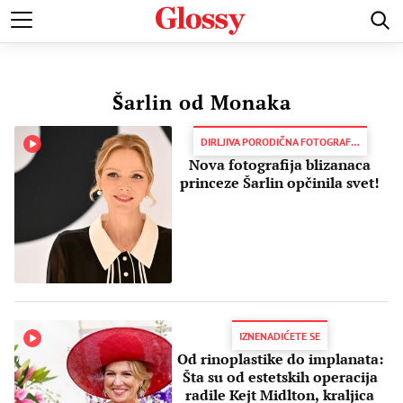
POZNATI
MODA I LEPOTA
ZDRAVI I SREĆNI
LJUBAV 
Šarlin od Monaka
DIRLJIVA PORODIČNA FOTOGRAFIJA
Nova fotografija blizanaca
princeze Šarlin opčinila svet!
IZNENADIĆETE SE
Od rinoplastike do implanata:
Šta su od estetskih operacija
radile Kejt Midlton, kraljica