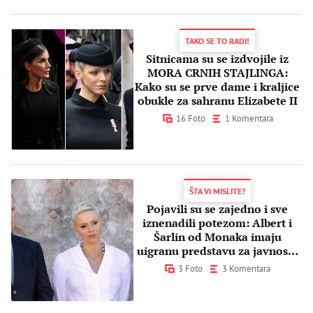
TAKO SE TO RADI!
Sitnicama su se izdvojile iz
MORA CRNIH STAJLINGA:
Kako su se prve dame i kraljice
obukle za sahranu Elizabete II
16 Foto
1 Komentara
ŠTA VI MISLITE?
Pojavili su se zajedno i sve
iznenadili potezom: Albert i
Šarlin od Monaka imaju
uigranu predstavu za javnost?
(FOTO)
3 Foto
3 Komentara