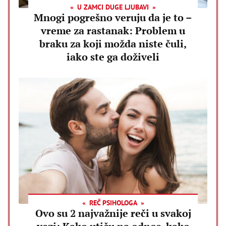
U ZAMCI DUGE LJUBAVI
Mnogi pogrešno veruju da je to –
vreme za rastanak: Problem u
braku za koji možda niste čuli,
iako ste ga doživeli
REČ PSIHOLOGA
Ovo su 2 najvažnije reči u svakoj