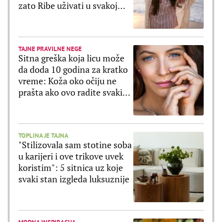
zato Ribe uživati u svakoj
sekundi
TAJNE PRAVILNE NEGE
Sitna greška koja licu može
da doda 10 godina za kratko
vreme: Koža oko očiju ne
prašta ako ovo radite svaki
dan
TOPLINA JE TAJNA
"Stilizovala sam stotine soba
u karijeri i ove trikove uvek
koristim": 5 sitnica uz koje
svaki stan izgleda luksuznije