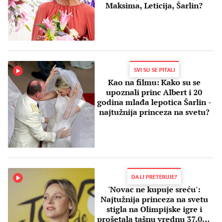
Maksima, Leticija, Šarlin?
SVI SU SE PITALI
Kao na filmu: Kako su se
upoznali princ Albert i 20
godina mlađa lepotica Šarlin -
najtužnija princeza na svetu?
DA LI PRETERUJE?
'Novac ne kupuje sreću':
Najtužnija princeza na svetu
stigla na Olimpijske igre i
prošetala tašnu vrednu 37.000