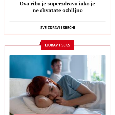
Ova riba je superzdrava iako je
ne shvatate ozbiljno
SVE ZDRAVI I SREĆNI
LJUBAV I SEKS