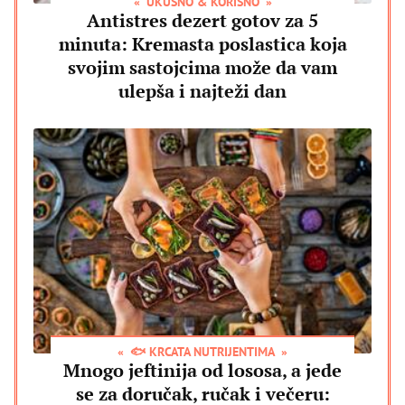
UKUSNO & KORISNO
Antistres dezert gotov za 5
minuta: Kremasta poslastica koja
svojim sastojcima može da vam
ulepša i najteži dan
🐟 KRCATA NUTRIJENTIMA
Mnogo jeftinija od lososa, a jede
se za doručak, ručak i večeru: