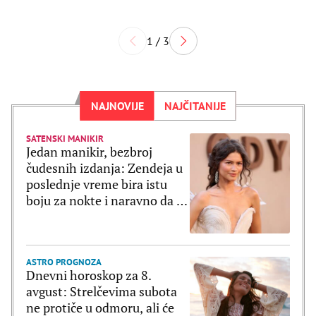
1 / 3
NAJNOVIJE
NAJČITANIJE
SATENSKI MANIKIR
Jedan manikir, bezbroj
čudesnih izdanja: Zendeja u
poslednje vreme bira istu
boju za nokte i naravno da je
ultratrendi
ASTRO PROGNOZA
Dnevni horoskop za 8.
avgust: Strelčevima subota
ne protiče u odmoru, ali će