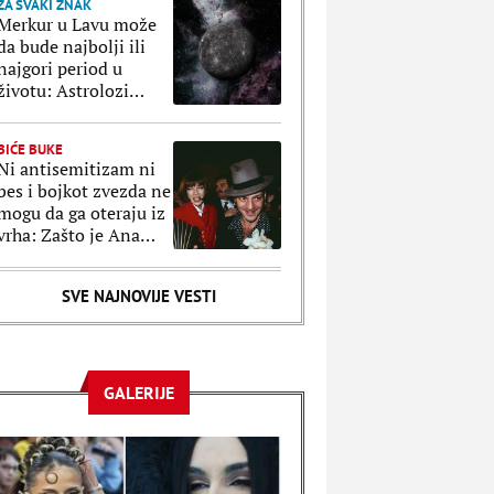
ZA SVAKI ZNAK
Merkur u Lavu može
da bude najbolji ili
najgori period u
životu: Astrolozi
znaju šta da radimo
da izvučemo samo
BIĆE BUKE
dobro
Ni antisemitizam ni
bes i bojkot zvezda ne
mogu da ga oteraju iz
vrha: Zašto je Ana
Vintur "opsednuta"
Galijanom?
SVE NAJNOVIJE VESTI
GALERIJE