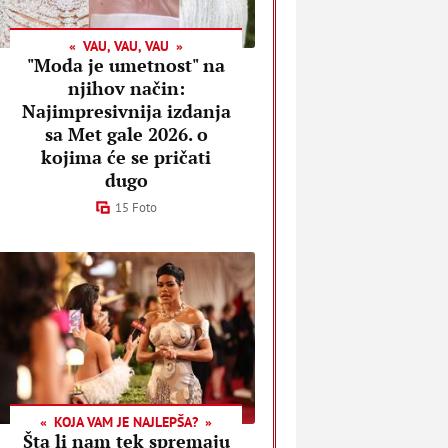
VAU, VAU, VAU
"Moda je umetnost" na
njihov način:
Najimpresivnija izdanja
sa Met gale 2026. o
kojima će se pričati
dugo
15 Foto
KOJA VAM JE NAJLEPŠA?
Šta li nam tek spremaju