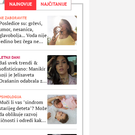
NAJNOVIJE
NAJČITANIJE
NE ZABORAVITE
Posledice su: grčevi,
umor, nesanica,
glavobolja... Voda nije
jedino bez čega ne
smemo da ostanemo
po velikim vrućinama
LETNJI DANI
Baš uvek trendi &
sofisticirano: Manikir
koji je Jelisaveta
Orašanin odabrala za
letnji odmor je
klasika na delu
PSIHOLOGIJA
Muči li vas "sindrom
starijeg deteta"? Može
da oblikuje razvoj
ličnosti i odredi kako
ćete se ponašati kao
odrasli