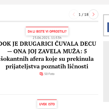
1 / 18
DA LI BISTE VI OPROSTILI?
23.06.2021. 11:53h
DOK JE DRUGARICI ČUVALA DECU
— ONA JOJ ZAVELA MUŽA: 5
šokantnih afera koje su prekinula
prijateljstva poznatih ličnosti
50 Foto
UVEK ISTO