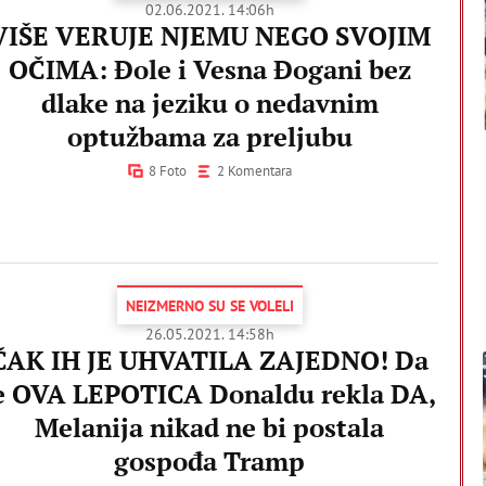
02.06.2021. 14:06h
VIŠE VERUJE NJEMU NEGO SVOJIM
OČIMA: Đole i Vesna Đogani bez
dlake na jeziku o nedavnim
optužbama za preljubu
8 Foto
2 Komentara
NEIZMERNO SU SE VOLELI
26.05.2021. 14:58h
ČAK IH JE UHVATILA ZAJEDNO! Da
e OVA LEPOTICA Donaldu rekla DA,
Melanija nikad ne bi postala
gospođa Tramp