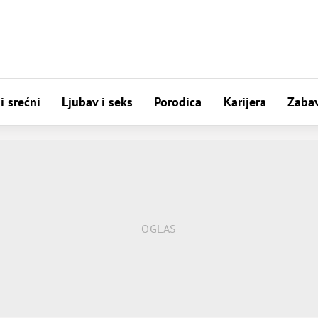
i srećni
Ljubav i seks
Porodica
Karijera
Zaba