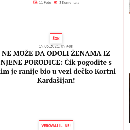
11 Foto
3 Komentara
ŠOK
19.05.2021. 09:48h
NE MOŽE DA ODOLI ŽENAMA IZ
NJENE PORODICE: Čik pogodite s
im je ranije bio u vezi dečko Kortni
Kardašijan!
VEROVALI ILI NE!