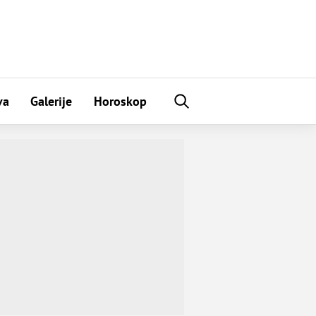
va
Galerije
Horoskop