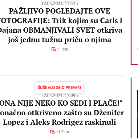
12.05.2021. 13:32h
PAŽLJIVO POGLEDAJTE OVE
FOTOGRAFIJE: Trik kojim su Čarls i
Dajana OBMANJIVALI SVET otkriva
još jednu tužnu priču o njima
9 Foto
ŠUŠKALO SE O PREVARI
22.04.2021. 12:09h
"ONA NIJE NEKO KO SEDI I PLAČE!"
onačno otkriveno zašto su Dženifer
Lopez i Aleks Rodrigez raskinuli
14 Foto