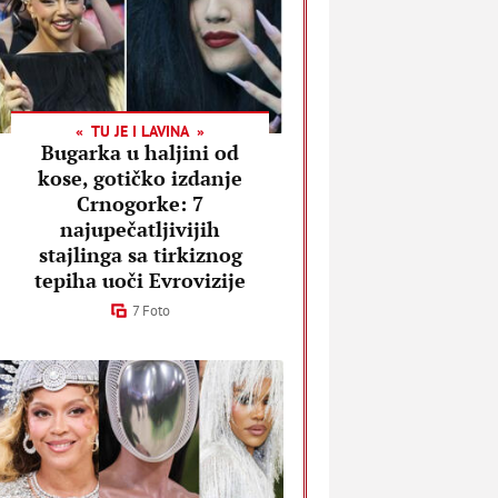
TU JE I LAVINA
Bugarka u haljini od
kose, gotičko izdanje
Crnogorke: 7
najupečatljivijih
stajlinga sa tirkiznog
tepiha uoči Evrovizije
7 Foto