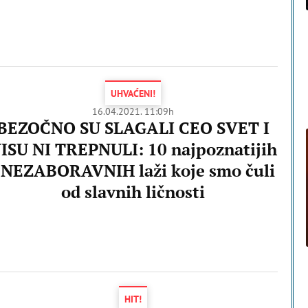
UHVAĆENI!
16.04.2021. 11:09h
BEZOČNO SU SLAGALI CEO SVET I
ISU NI TREPNULI: 10 najpoznatijih
 NEZABORAVNIH laži koje smo čuli
od slavnih ličnosti
HIT!