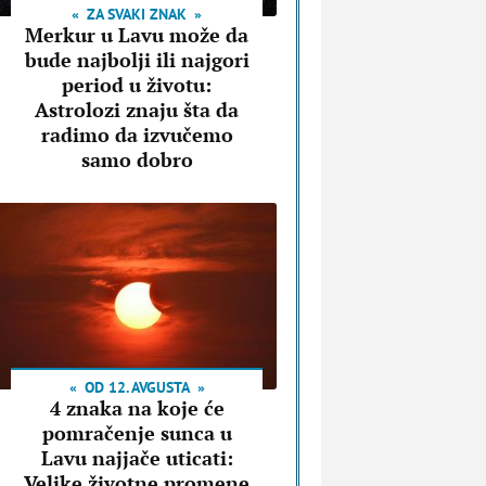
ZA SVAKI ZNAK
Merkur u Lavu može da
bude najbolji ili najgori
period u životu:
Astrolozi znaju šta da
radimo da izvučemo
samo dobro
OD 12. AVGUSTA
4 znaka na koje će
pomračenje sunca u
Lavu najjače uticati:
Velike životne promene