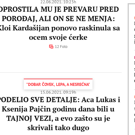
22.06.2021. 10:23h
OPROSTILA MU JE PREVARU PRED
POROĐAJ, ALI ON SE NE MENJA:
Kloi Kardašijan ponovo raskinula sa
ocem svoje ćerke
12 Foto
"DOBAR ČOVEK, LEPA, A NESREĆNA"
15.06.2021. 09:19h
PODELIO SVE DETALJE: Aca Lukas i
Ksenija Pajčin godinu dana bili u
TAJNOJ VEZI, a evo zašto su je
skrivali tako dugo