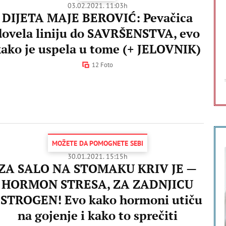
03.02.2021. 11:03h
DIJETA MAJE BEROVIĆ: Pevačica
dovela liniju do SAVRŠENSTVA, evo
kako je uspela u tome (+ JELOVNIK)
12 Foto
MOŽETE DA POMOGNETE SEBI
30.01.2021. 15:15h
ZA SALO NA STOMAKU KRIV JE —
HORMON STRESA, ZA ZADNJICU
STROGEN! Evo kako hormoni utiču
na gojenje i kako to sprečiti