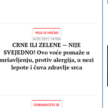
VRLO JE MOĆNO
26.01.2021. 14:50h
CRNE ILI ZELENE — NIJE
SVEJEDNO! Ovo voće pomaže u
mršavljenju, protiv alergija, u nezi
lepote i čuva zdravlje srca
IZNENADIĆETE SE