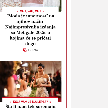
VAU, VAU, VAU
"Moda je umetnost" na
njihov način:
Najimpresivnija izdanja
sa Met gale 2026. o
kojima će se pričati
dugo
15 Foto
KOJA VAM JE NAJLEPŠA?
Šta li nam tek spremaju