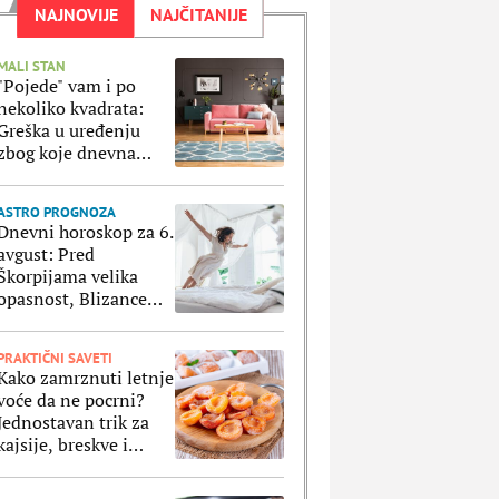
NAJNOVIJE
NAJČITANIJE
MALI STAN
"Pojede" vam i po
nekoliko kvadrata:
Greška u uređenju
zbog koje dnevna
soba izgleda manje
ASTRO PROGNOZA
Dnevni horoskop za 6.
avgust: Pred
Škorpijama velika
opasnost, Blizance
čeka fenomenalan
dan na svim poljima
PRAKTIČNI SAVETI
Kako zamrznuti letnje
voće da ne pocrni?
Jednostavan trik za
kajsije, breskve i
ostale voćke koje
stavljate u zamrzivač