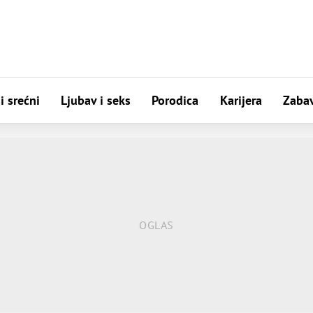
i srećni
Ljubav i seks
Porodica
Karijera
Zaba