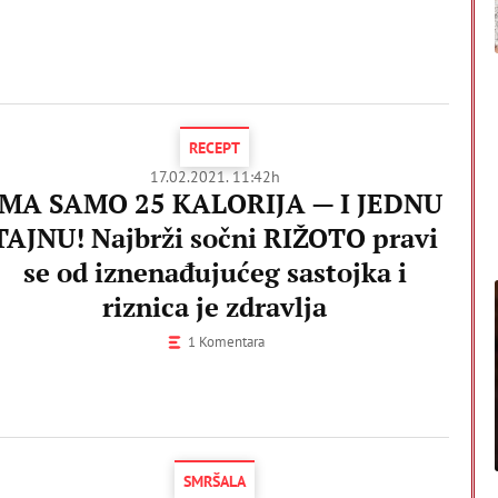
RECEPT
17.02.2021. 11:42h
IMA SAMO 25 KALORIJA — I JEDNU
TAJNU! Najbrži sočni RIŽOTO pravi
se od iznenađujućeg sastojka i
riznica je zdravlja
1 Komentara
SMRŠALA