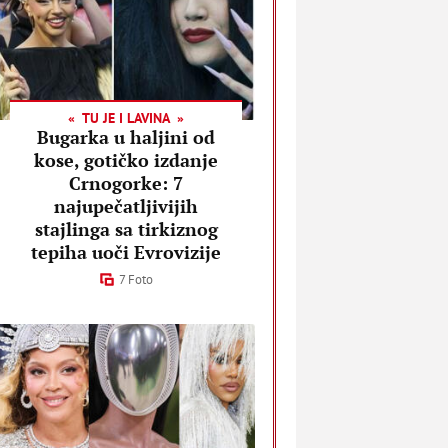
TU JE I LAVINA
Bugarka u haljini od
kose, gotičko izdanje
Crnogorke: 7
najupečatljivijih
stajlinga sa tirkiznog
tepiha uoči Evrovizije
7 Foto