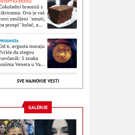
RECEPT NA BRZINU
Čokoladni brauniji s
tikvicama: Ovo je vaš
novi omiljeni "smuti,
pa prospi" kolač, a
oduzeće vam samo 5
minuta
PROGNOZA
Od 6. avgusta moraju
čvršće da stegnu
novčanik: 3 znaka
kojima Venera u Vagi
donosi neplanirane
troškove i brzopletost
SVE NAJNOVIJE VESTI
GALERIJE