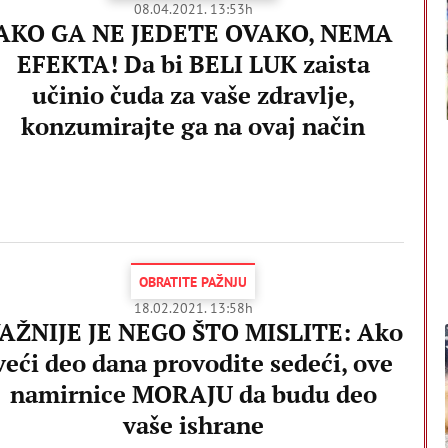
08.04.2021. 13:53h
AKO GA NE JEDETE OVAKO, NEMA
EFEKTA! Da bi BELI LUK zaista
učinio čuda za vaše zdravlje,
konzumirajte ga na ovaj način
OBRATITE PAŽNJU
18.02.2021. 13:58h
AŽNIJE JE NEGO ŠTO MISLITE: Ako
veći deo dana provodite sedeći, ove
namirnice MORAJU da budu deo
vaše ishrane