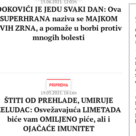
15.06.2021. 12:01h
ĐOKOVIĆI JE JEDU SVAKI DAN: Ova
SUPERHRANA naziva se MAJKOM
VIH ZRNA, a pomaže u borbi protiv
mnogih bolesti
PRIPREMA
19.05.2021. 16:16h
ŠTITI OD PREHLADE, UMIRUJE
ŽELUDAC: Osvežavajuća LIMETADA
biće vam OMILJENO piće, ali i
OJAČAĆE IMUNITET