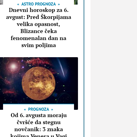
ASTRO PROGNOZA
Dnevni horoskop za 6.
avgust: Pred Škorpijama
velika opasnost,
Blizance čeka
fenomenalan dan na
svim poljima
PROGNOZA
Od 6. avgusta moraju
čvršće da stegnu
novčanik: 3 znaka
kojima Venera u Vagi