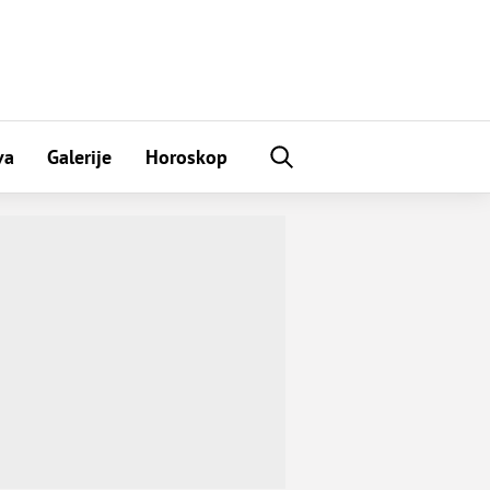
va
Galerije
Horoskop