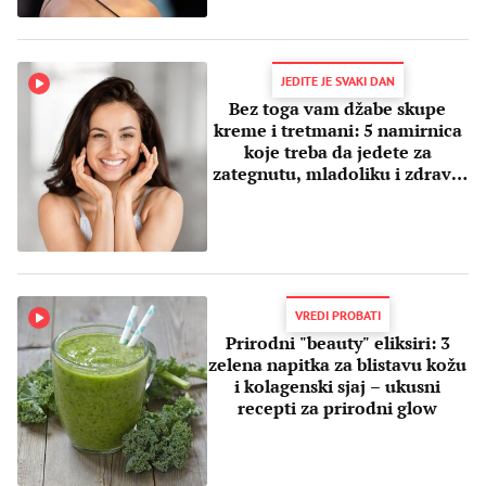
JEDITE JE SVAKI DAN
Bez toga vam džabe skupe
kreme i tretmani: 5 namirnica
koje treba da jedete za
zategnutu, mladoliku i zdravu
kožu
VREDI PROBATI
Prirodni "beauty" eliksiri: 3
zelena napitka za blistavu kožu
i kolagenski sjaj – ukusni
recepti za prirodni glow