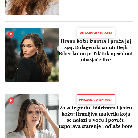
VITAMINSKA BOMBA
Hranu kožu iznutra i pruža joj
sjaj: Kolagenski smuti Hejli
Biber kojim je TikTok opsednut
obasjaće lice
EFIKASNA, A UKUSNA
Za zategnutu, hidriranu i jedru
kožu: Hranljiva materija koja
se nalazi u voću i povrću
usporava starenje i odlaže bore