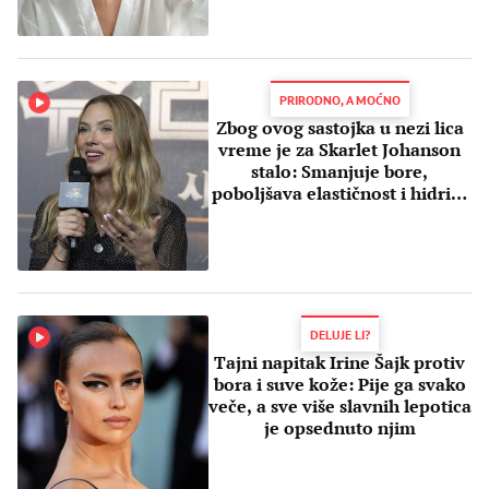
PRIRODNO, A MOĆNO
Zbog ovog sastojka u nezi lica
vreme je za Skarlet Johanson
stalo: Smanjuje bore,
poboljšava elastičnost i hidrira
kožu
DELUJE LI?
Tajni napitak Irine Šajk protiv
bora i suve kože: Pije ga svako
veče, a sve više slavnih lepotica
je opsednuto njim