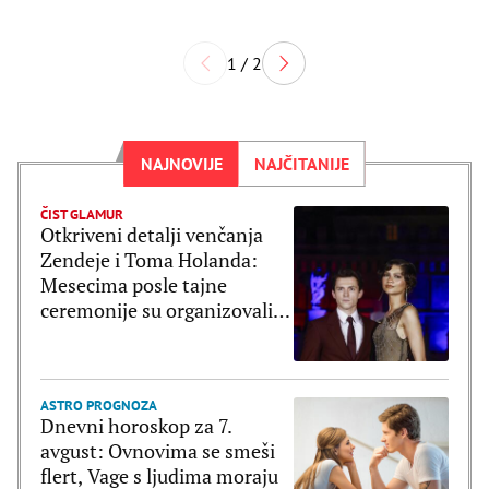
1 / 2
NAJNOVIJE
NAJČITANIJE
ČIST GLAMUR
Otkriveni detalji venčanja
Zendeje i Toma Holanda:
Mesecima posle tajne
ceremonije su organizovali
bajkovito slavlje
ASTRO PROGNOZA
Dnevni horoskop za 7.
avgust: Ovnovima se smeši
flert, Vage s ljudima moraju