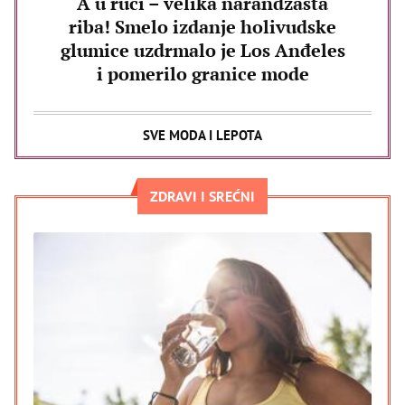
A u ruci – velika narandžasta
riba! Smelo izdanje holivudske
glumice uzdrmalo je Los Anđeles
i pomerilo granice mode
SVE MODA I LEPOTA
ZDRAVI I SREĆNI