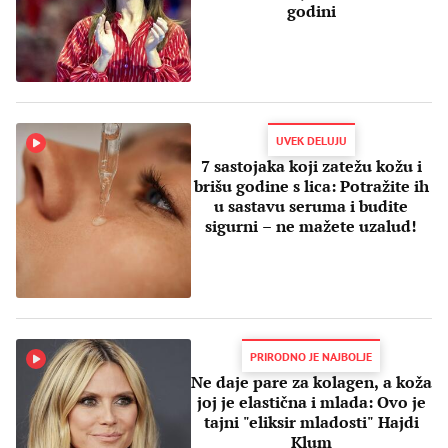
godini
UVEK DELUJU
7 sastojaka koji zatežu kožu i
brišu godine s lica: Potražite ih
u sastavu seruma i budite
sigurni – ne mažete uzalud!
PRIRODNO JE NAJBOLJE
Ne daje pare za kolagen, a koža
joj je elastična i mlada: Ovo je
tajni "eliksir mladosti" Hajdi
Klum