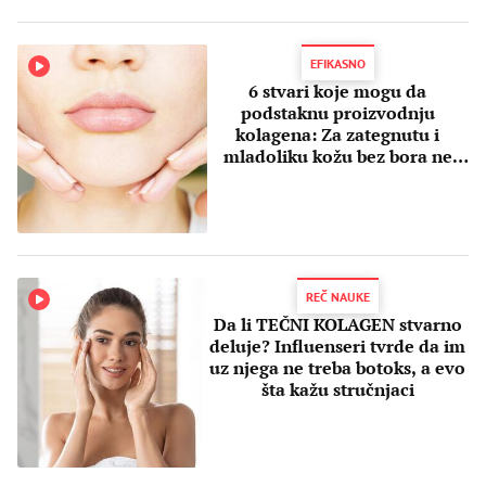
EFIKASNO
6 stvari koje mogu da
podstaknu proizvodnju
kolagena: Za zategnutu i
mladoliku kožu bez bora ne
morate da trošite mnogo
REČ NAUKE
Da li TEČNI KOLAGEN stvarno
deluje? Influenseri tvrde da im
uz njega ne treba botoks, a evo
šta kažu stručnjaci