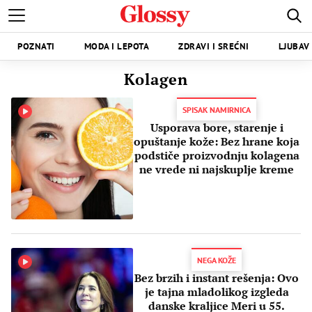
POZNATI
MODA I LEPOTA
ZDRAVI I SREĆNI
LJUBAV 
Kolagen
SPISAK NAMIRNICA
Usporava bore, starenje i
opuštanje kože: Bez hrane koja
podstiče proizvodnju kolagena
ne vrede ni najskuplje kreme
NEGA KOŽE
Bez brzih i instant rešenja: Ovo
je tajna mladolikog izgleda
danske kraljice Meri u 55.