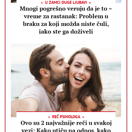
U ZAMCI DUGE LJUBAVI
Mnogi pogrešno veruju da je to –
vreme za rastanak: Problem u
braku za koji možda niste čuli,
iako ste ga doživeli
REČ PSIHOLOGA
Ovo su 2 najvažnije reči u svakoj
vezi: Kako utiču na odnos, kako