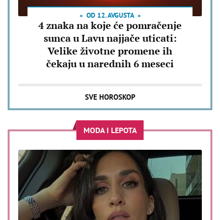
OD 12. AVGUSTA
4 znaka na koje će pomračenje
sunca u Lavu najjače uticati:
Velike životne promene ih
čekaju u narednih 6 meseci
SVE HOROSKOP
MODA I LEPOTA