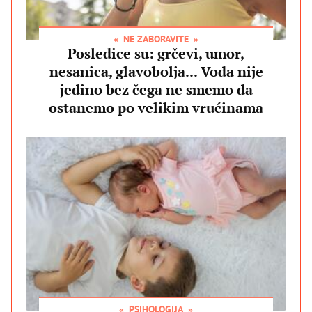
NE ZABORAVITE
Posledice su: grčevi, umor,
nesanica, glavobolja... Voda nije
jedino bez čega ne smemo da
ostanemo po velikim vrućinama
PSIHOLOGIJA