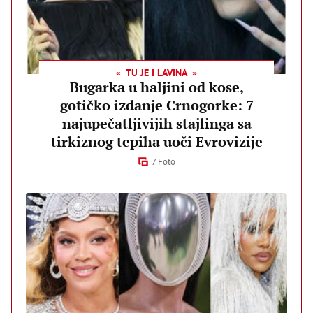
TU JE I LAVINA
Bugarka u haljini od kose,
gotičko izdanje Crnogorke: 7
najupečatljivijih stajlinga sa
tirkiznog tepiha uoči Evrovizije
7 Foto