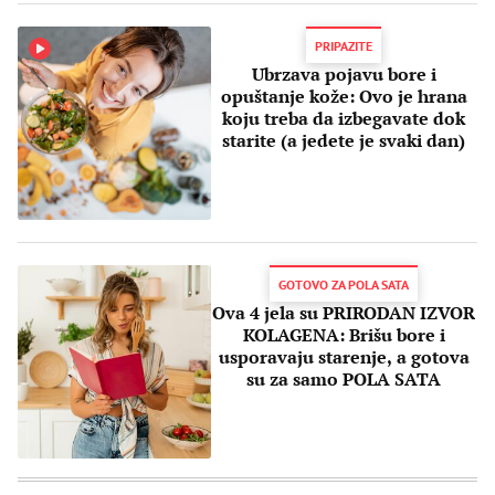
PRIPAZITE
Ubrzava pojavu bore i
opuštanje kože: Ovo je hrana
koju treba da izbegavate dok
starite (a jedete je svaki dan)
GOTOVO ZA POLA SATA
Ova 4 jela su PRIRODAN IZVOR
KOLAGENA: Brišu bore i
usporavaju starenje, a gotova
su za samo POLA SATA