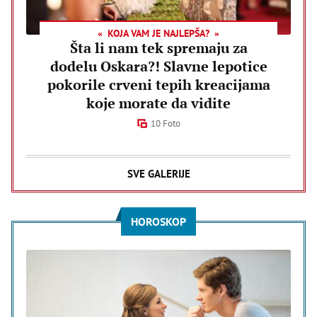
KOJA VAM JE NAJLEPŠA?
Šta li nam tek spremaju za
dodelu Oskara?! Slavne lepotice
pokorile crveni tepih kreacijama
koje morate da vidite
10 Foto
SVE GALERIJE
HOROSKOP