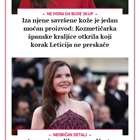
NE MORA DA BUDE SKUP
Iza njene savršene kože je jedan
moćan proizvod: Kozmetičarka
španske kraljice otkrila koji
korak Leticija ne preskače
NEOBIČAN DETALJ