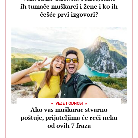
ih tumače muškarci i žene i ko ih
češće prvi izgovori?
VEZE I ODNOSI
Ako vas muškarac stvarno
poštuje, prijateljima će reći neku
od ovih 7 fraza