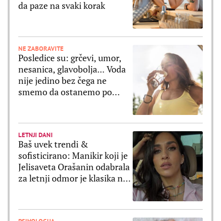
da paze na svaki korak
NE ZABORAVITE
Posledice su: grčevi, umor,
nesanica, glavobolja... Voda
nije jedino bez čega ne
smemo da ostanemo po
velikim vrućinama
LETNJI DANI
Baš uvek trendi &
sofisticirano: Manikir koji je
Jelisaveta Orašanin odabrala
za letnji odmor je klasika na
delu