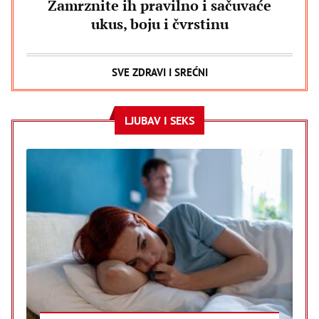
Zamrznite ih pravilno i sačuvaće
ukus, boju i čvrstinu
SVE ZDRAVI I SREĆNI
LJUBAV I SEKS