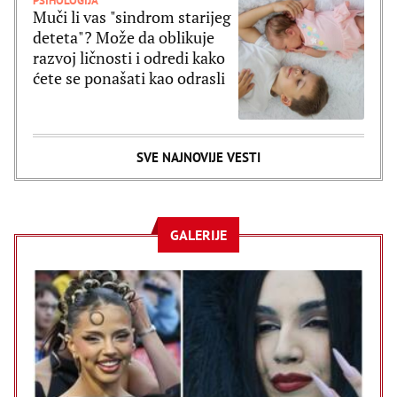
PSIHOLOGIJA
Muči li vas "sindrom starijeg
deteta"? Može da oblikuje
razvoj ličnosti i odredi kako
ćete se ponašati kao odrasli
SVE NAJNOVIJE VESTI
GALERIJE