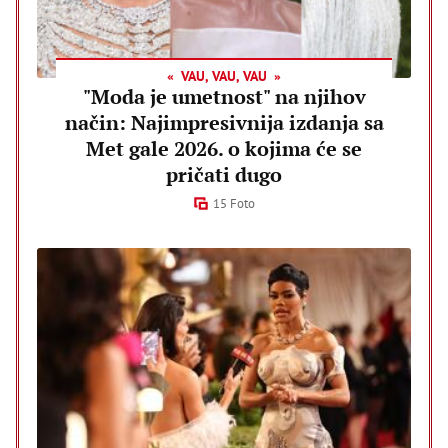
VAU, VAU, VAU
"Moda je umetnost" na njihov
način: Najimpresivnija izdanja sa
Met gale 2026. o kojima će se
pričati dugo
15 Foto