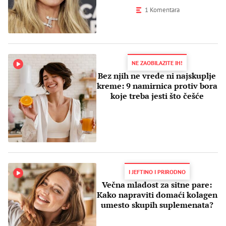
1 Komentara
NE ZAOBILAZITE IH!
Bez njih ne vrede ni najskuplje
kreme: 9 namirnica protiv bora
koje treba jesti što češće
I JEFTINO I PRIRODNO
Večna mladost za sitne pare:
Kako napraviti domaći kolagen
umesto skupih suplemenata?