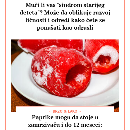
Muči li vas "sindrom starijeg
deteta"? Može da oblikuje razvoj
ličnosti i odredi kako ćete se
ponašati kao odrasli
BRZO & LAKO
Paprike mogu da stoje u
zamrzivaču i do 12 meseci: