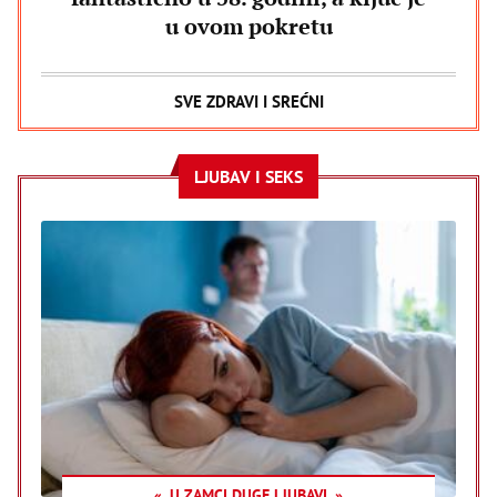
u ovom pokretu
SVE ZDRAVI I SREĆNI
LJUBAV I SEKS
U ZAMCI DUGE LJUBAVI