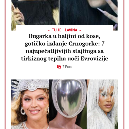
TU JE I LAVINA
Bugarka u haljini od kose,
gotičko izdanje Crnogorke: 7
najupečatljivijih stajlinga sa
tirkiznog tepiha uoči Evrovizije
7 Foto