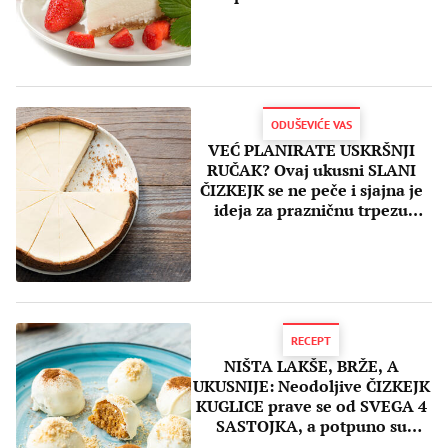
ODUŠEVIĆE VAS
VEĆ PLANIRATE USKRŠNJI
RUČAK? Ovaj ukusni SLANI
ČIZKEJK se ne peče i sjajna je
ideja za prazničnu trpezu
(RECEPT)
RECEPT
NIŠTA LAKŠE, BRŽE, A
UKUSNIJE: Neodoljive ČIZKEJK
KUGLICE prave se od SVEGA 4
SASTOJKA, a potpuno su
OČARAVAJUĆE!