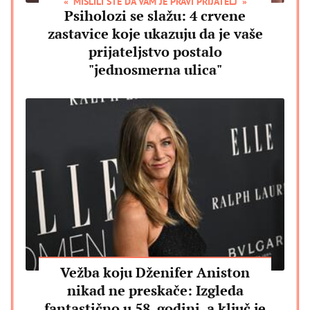
MISLILI STE DA VAM JE PRAVI PRIJATELJ
Psiholozi se slažu: 4 crvene
zastavice koje ukazuju da je vaše
prijateljstvo postalo
"jednosmerna ulica"
Vežba koju Dženifer Aniston
nikad ne preskače: Izgleda
fantastično u 58. godini, a ključ je