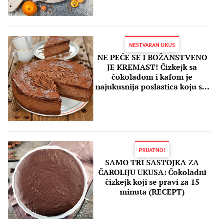
NESTVARAN UKUS
NE PEČE SE I BOŽANSTVENO
JE KREMAST! Čizkejk sa
čokoladom i kafom je
najukusnija poslastica koju ste
probali (RECEPT)
PRIJATNO!
SAMO TRI SASTOJKA ZA
ČAROLIJU UKUSA: Čokoladni
čizkejk koji se pravi za 15
minuta (RECEPT)