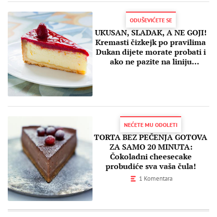
ODUŠEVIĆETE SE
UKUSAN, SLADAK, A NE GOJI!
Kremasti čizkejk po pravilima
Dukan dijete morate probati i
ako ne pazite na liniju
(RECEPT)
NEĆETE MU ODOLETI
TORTA BEZ PEČENJA GOTOVA
ZA SAMO 20 MINUTA:
Čokoladni cheesecake
probudiće sva vaša čula!
1 Komentara