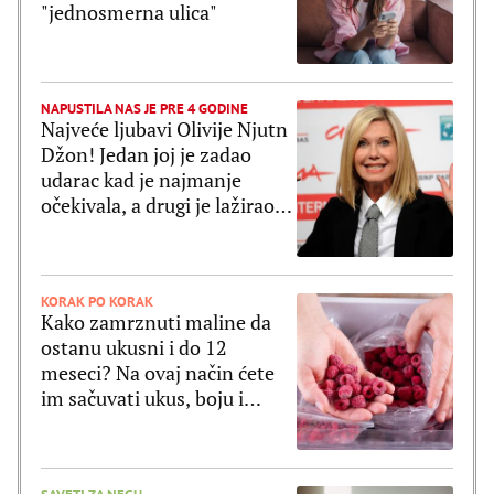
"jednosmerna ulica"
NAPUSTILA NAS JE PRE 4 GODINE
Najveće ljubavi Olivije Njutn
Džon! Jedan joj je zadao
udarac kad je najmanje
očekivala, a drugi je lažirao
svoju smrt
KORAK PO KORAK
Kako zamrznuti maline da
ostanu ukusni i do 12
meseci? Na ovaj način ćete
im sačuvati ukus, boju i
strukturu