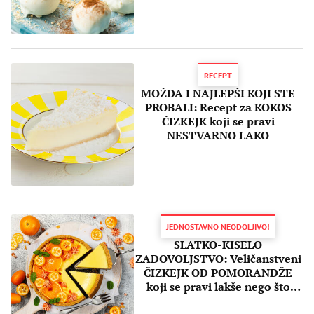
RECEPT
MOŽDA I NAJLEPŠI KOJI STE
PROBALI: Recept za KOKOS
ČIZKEJK koji se pravi
NESTVARNO LAKO
JEDNOSTAVNO NEODOLJIVO!
SLATKO-KISELO
ZADOVOLJSTVO: Veličanstveni
ČIZKEJK OD POMORANDŽE
koji se pravi lakše nego što
mislite (RECEPT)