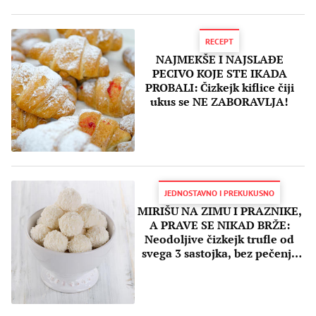
RECEPT
NAJMEKŠE I NAJSLAĐE
PECIVO KOJE STE IKADA
PROBALI: Čizkejk kiflice čiji
ukus se NE ZABORAVLJA!
JEDNOSTAVNO I PREKUKUSNO
MIRIŠU NA ZIMU I PRAZNIKE,
A PRAVE SE NIKAD BRŽE:
Neodoljive čizkejk trufle od
svega 3 sastojka, bez pečenja
(RECEPT)