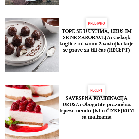
PREDIVNO
TOPE SE U USTIMA, UKUS IM
SE NE ZABORAVLJA: Čizkejk
kuglice od samo 3 sastojka koje
se prave za tili čas (RECEPT)
RECEPT
SAVRŠENA KOMBINACIJA
UKUSA: Obogatite prazničnu
trpezu neodoljivim ČIZKEJKOM
sa malinama