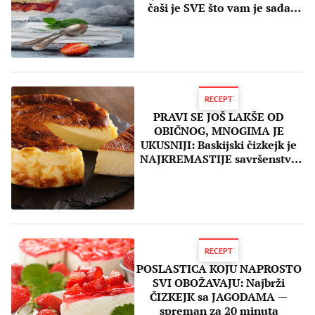
čaši je SVE što vam je sada
potrebno
RECEPT
PRAVI SE JOŠ LAKŠE OD
OBIČNOG, MNOGIMA JE
UKUSNIJI: Baskijski čizkejk je
NAJKREMASTIJE savršenstvo
od kolača
RECEPT
POSLASTICA KOJU NAPROSTO
SVI OBOŽAVAJU: Najbrži
ČIZKEJK sa JAGODAMA —
spreman za 20 minuta