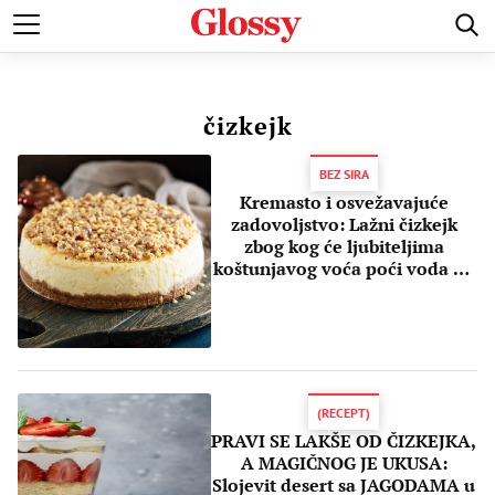
POZNATI
MODA I LEPOTA
ZDRAVI I SREĆNI
LJUBAV 
čizkejk
BEZ SIRA
Kremasto i osvežavajuće
zadovoljstvo: Lažni čizkejk
zbog kog će ljubiteljima
koštunjavog voća poći voda na
usta
(RECEPT)
PRAVI SE LAKŠE OD ČIZKEJKA,
A MAGIČNOG JE UKUSA:
Slojevit desert sa JAGODAMA u