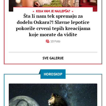
KOJA VAM JE NAJLEPŠA?
Šta li nam tek spremaju za
dodelu Oskara?! Slavne lepotice
pokorile crveni tepih kreacijama
koje morate da vidite
10 Foto
SVE GALERIJE
HOROSKOP