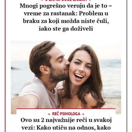
Mnogi pogrešno veruju da je to –
vreme za rastanak: Problem u
braku za koji možda niste čuli,
iako ste ga doživeli
REČ PSIHOLOGA
Ovo su 2 najvažnije reči u svakoj
vezi: Kako utiču na odnos, kako