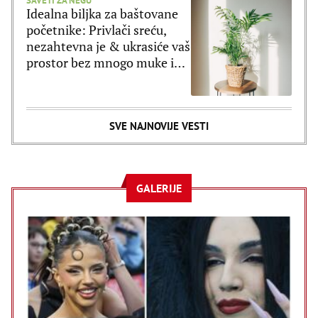
SAVETI ZA NEGU
Idealna biljka za baštovane
početnike: Privlači sreću,
nezahtevna je & ukrasiće vaš
prostor bez mnogo muke i
truda
SVE NAJNOVIJE VESTI
GALERIJE