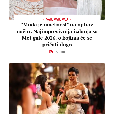
VAU, VAU, VAU
"Moda je umetnost" na njihov
način: Najimpresivnija izdanja sa
Met gale 2026. o kojima će se
pričati dugo
15 Foto