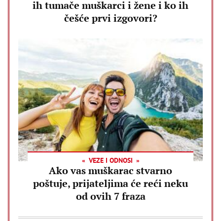
ih tumače muškarci i žene i ko ih
češće prvi izgovori?
VEZE I ODNOSI
Ako vas muškarac stvarno
poštuje, prijateljima će reći neku
od ovih 7 fraza