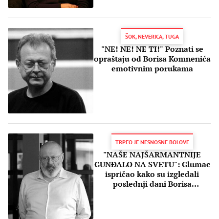
ŠOK, NEVERICA, TUGA
"NE! NE! NE TI!" Poznati se
opraštaju od Borisa Komnenića
emotivnim porukama
TRPEO JE NESNOSNE BOLOVE
"NAŠE NAJŠARMANTNIJE
GUNĐALO NA SVETU": Glumac
ispričao kako su izgledali
poslednji dani Borisa
Komnenića