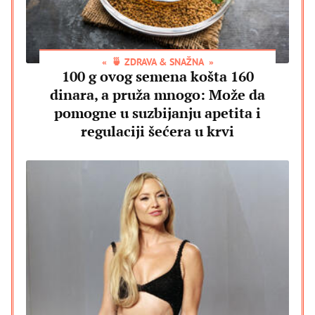
🍵 ZDRAVA & SNAŽNA
100 g ovog semena košta 160
dinara, a pruža mnogo: Može da
pomogne u suzbijanju apetita i
regulaciji šećera u krvi