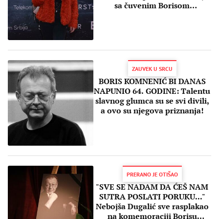
sa čuvenim Borisom
Komnenićem
ZAUVEK U SRCU
BORIS KOMNENIĆ BI DANAS
NAPUNIO 64. GODINE: Talentu
slavnog glumca su se svi divili,
a ovo su njegova priznanja!
PRERANO JE OTIŠAO
"SVE SE NADAM DA ĆEŠ NAM
SUTRA POSLATI PORUKU..."
Nebojša Dugalić sve rasplakao
na komemoraciji Borisu