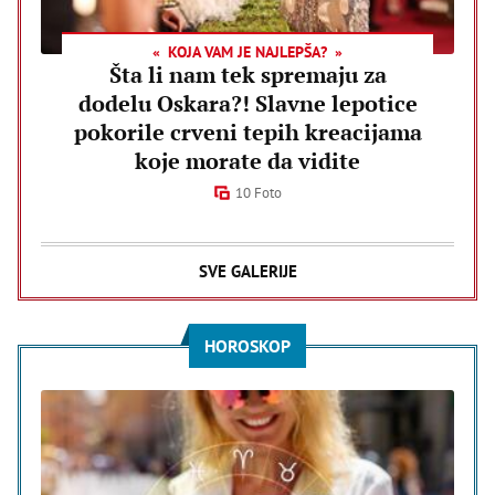
KOJA VAM JE NAJLEPŠA?
Šta li nam tek spremaju za
dodelu Oskara?! Slavne lepotice
pokorile crveni tepih kreacijama
koje morate da vidite
10 Foto
SVE GALERIJE
HOROSKOP