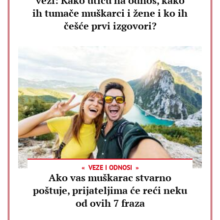
vezi: Kako utiču na odnos, kako
ih tumače muškarci i žene i ko ih
češće prvi izgovori?
VEZE I ODNOSI
Ako vas muškarac stvarno
poštuje, prijateljima će reći neku
od ovih 7 fraza