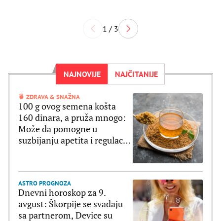
1 / 3
NAJNOVIJE
NAJČITANIJE
🍵 ZDRAVA & SNAŽNA
100 g ovog semena košta
160 dinara, a pruža mnogo:
Može da pomogne u
suzbijanju apetita i regulaciji
šećera u krvi
ASTRO PROGNOZA
Dnevni horoskop za 9.
avgust: Škorpije se svađaju
sa partnerom, Device su