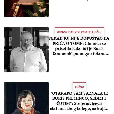
Komneniću
OVAKAV POTEZ SE PAMTI CEO ŽIVOT
NIKAD JOJ NIJE DOPUŠTAO DA
PRIČA O TOME: Glumica se
prisetila kako joj je Boris
Komnenić pomogao tokom
bombardovanja
TUŽNO
"OTAKAKO SAM SAZNALA JE
BORIS PREMINUO, SEDIM I
ĆUTIM": Sretenovićeva
skrhana zbog kolege, sa kojim
je godinama snimala!