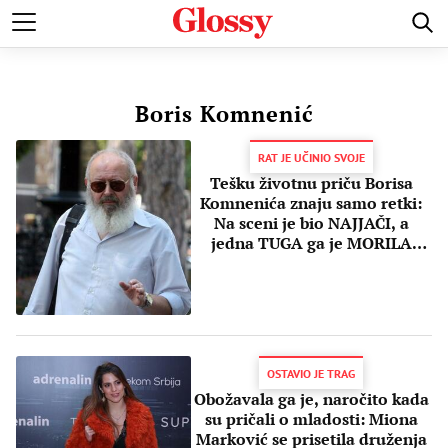
POZNATI
MODA I LEPOTA
ZDRAVI I SREĆNI
LJUBAV 
Boris Komnenić
RAT JE UČINIO SVOJE
Tešku životnu priču Borisa
Komnenića znaju samo retki:
Na sceni je bio NAJJAČI, a
jedna TUGA ga je MORILA
godinama
OSTAVIO JE TRAG
Obožavala ga je, naročito kada
su pričali o mladosti: Miona
Marković se prisetila druženja