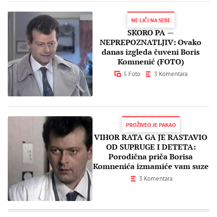
NE LIČI NA SEBE
SKORO PA —
NEPREPOZNATLJIV: Ovako
danas izgleda čuveni Boris
Komnenić (FOTO)
5 Foto
3 Komentara
PROŽIVEO JE PAKAO
VIHOR RATA GA JE RASTAVIO
OD SUPRUGE I DETETA:
Porodična priča Borisa
Komnenića izmamiće vam suze
3 Komentara