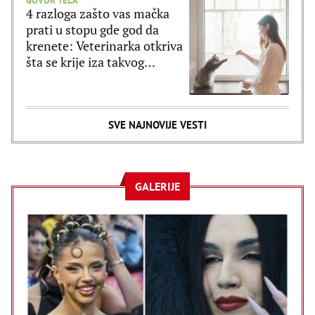
GOVOR TELA
4 razloga zašto vas mačka
prati u stopu gde god da
krenete: Veterinarka otkriva
šta se krije iza takvog
ponašanja
SVE NAJNOVIJE VESTI
GALERIJE