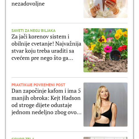
nezadovoljne
SAVETI ZA NEGU BILJAKA
Za jači korenov sistem i
obilnije cvetanje! Najvažnija
stvar koju treba uraditi sa
cvećem pre nego što ga
posadite
PRAKTIKUJE POVREMENI POST
Dan započinje kafom i ima 5
manjih obroka: Kejt Hadson
od stroge dijete odustaje
jednom nedeljno zbog ovog
jela