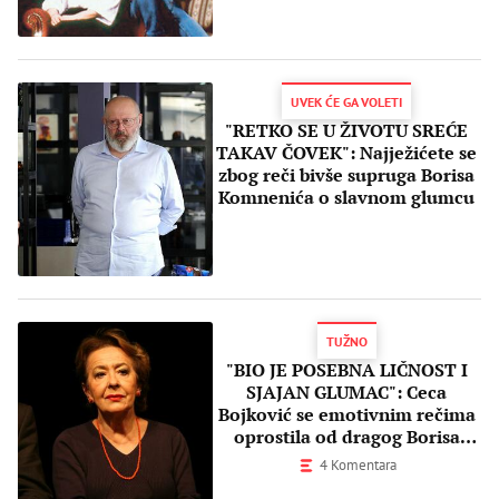
UVEK ĆE GA VOLETI
"RETKO SE U ŽIVOTU SREĆE
TAKAV ČOVEK": Najježićete se
zbog reči bivše supruga Borisa
Komnenića o slavnom glumcu
TUŽNO
"BIO JE POSEBNA LIČNOST I
SJAJAN GLUMAC": Ceca
Bojković se emotivnim rečima
oprostila od dragog Borisa
Komnenića!
4 Komentara