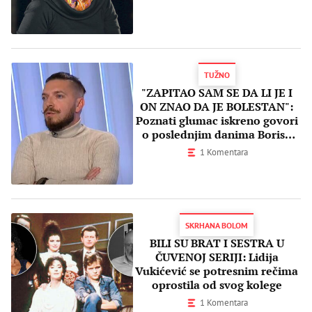
TUŽNO
"ZAPITAO SAM SE DA LI JE I
ON ZNAO DA JE BOLESTAN":
Poznati glumac iskreno govori
o poslednjim danima Borisa
Komnenića!
1 Komentara
SKRHANA BOLOM
BILI SU BRAT I SESTRA U
ČUVENOJ SERIJI: Lidija
Vukićević se potresnim rečima
oprostila od svog kolege
1 Komentara