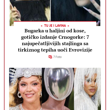
TU JE I LAVINA
Bugarka u haljini od kose,
gotičko izdanje Crnogorke: 7
najupečatljivijih stajlinga sa
tirkiznog tepiha uoči Evrovizije
7 Foto