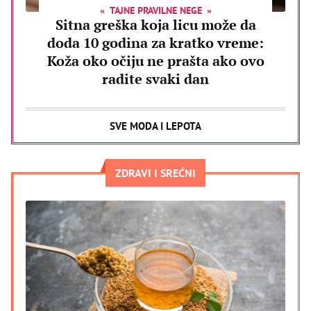
TAJNE PRAVILNE NEGE
Sitna greška koja licu može da
doda 10 godina za kratko vreme:
Koža oko očiju ne prašta ako ovo
radite svaki dan
SVE MODA I LEPOTA
ZDRAVI I SREĆNI