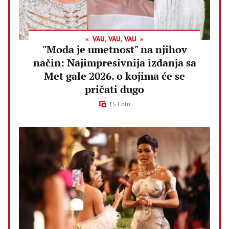
VAU, VAU, VAU
"Moda je umetnost" na njihov
način: Najimpresivnija izdanja sa
Met gale 2026. o kojima će se
pričati dugo
15 Foto