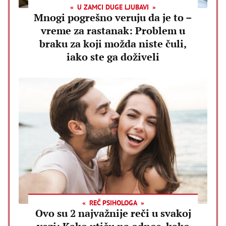
U ZAMCI DUGE LJUBAVI
Mnogi pogrešno veruju da je to –
vreme za rastanak: Problem u
braku za koji možda niste čuli,
iako ste ga doživeli
REČ PSIHOLOGA
Ovo su 2 najvažnije reči u svakoj