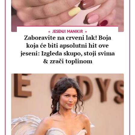
JESENJI MANIKIR
Zaboravite na crveni lak! Boja
koja će biti apsolutni hit ove
jeseni: Izgleda skupo, stoji svima
& zrači toplinom