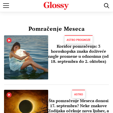
POZNATI
MODA I LEPOTA
ZDRAVI I SREĆNI
LJUBAV 
Pomračenje Meseca
ASTRO PROGNOZE
Koridor pomračenja: 3
horoskopska znaka doživeće
nagle promene u odnosima (od
18. septembra do 2. oktobra)
ASTRO
Šta pomračenje Meseca donosi
17. septembra? Neke znakove
Zodijaka očekuje nova ljubav, a