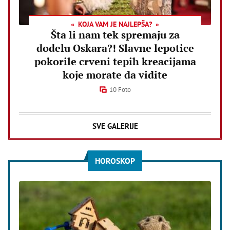
KOJA VAM JE NAJLEPŠA?
Šta li nam tek spremaju za
dodelu Oskara?! Slavne lepotice
pokorile crveni tepih kreacijama
koje morate da vidite
10 Foto
SVE GALERIJE
HOROSKOP