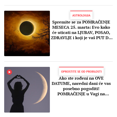
ASTROLOGIJA
Spremite se za POMRAČENJE
MESECA 25. marta: Evo kako
će uticati na LJUBAV, POSAO,
ZDRAVLJE i koji je vaš PUT DO
USPHA
OPROSTITE SE OD PROĐLOSTI
Ako ste rođeni na OVE
DATUME, naredni dani će vas
posebno pogoditi!
POMRAČENJE u Vagi na
nekoga će mnogo uticati