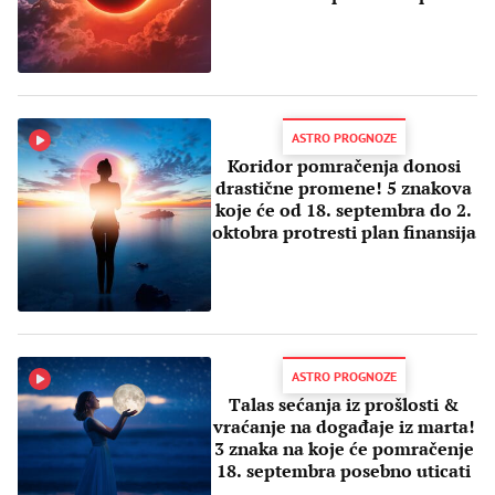
ASTRO PROGNOZE
Koridor pomračenja donosi
drastične promene! 5 znakova
koje će od 18. septembra do 2.
oktobra protresti plan finansija
ASTRO PROGNOZE
Talas sećanja iz prošlosti &
vraćanje na događaje iz marta!
3 znaka na koje će pomračenje
18. septembra posebno uticati