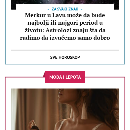
ZA SVAKI ZNAK
Merkur u Lavu može da bude
najbolji ili najgori period u
životu: Astrolozi znaju šta da
radimo da izvučemo samo dobro
SVE HOROSKOP
MODA I LEPOTA