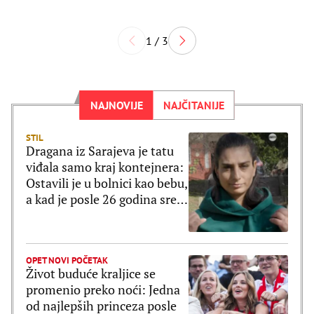
1 / 3
NAJNOVIJE
NAJČITANIJE
STIL
Dragana iz Sarajeva je tatu
viđala samo kraj kontejnera:
Ostavili je u bolnici kao bebu,
a kad je posle 26 godina srela
majku rekla je - e sad će
osveta
OPET NOVI POČETAK
Život buduće kraljice se
promenio preko noći: Jedna
od najlepših princeza posle