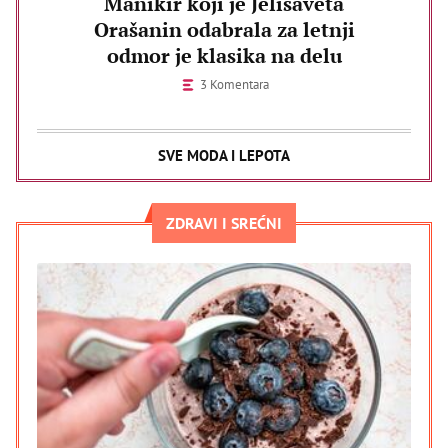
Manikir koji je Jelisaveta
Orašanin odabrala za letnji
odmor je klasika na delu
3 Komentara
SVE MODA I LEPOTA
ZDRAVI I SREĆNI