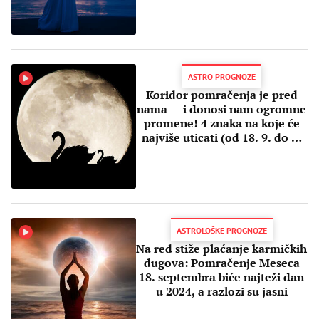
ASTRO PROGNOZE
Koridor pomračenja je pred
nama — i donosi nam ogromne
promene! 4 znaka na koje će
najviše uticati (od 18. 9. do 2.
10)
ASTROLOŠKE PROGNOZE
Na red stiže plaćanje karmičkih
dugova: Pomračenje Meseca
18. septembra biće najteži dan
u 2024, a razlozi su jasni