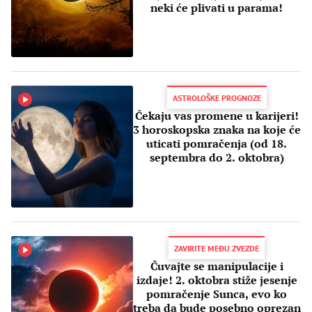
neki će plivati u parama!
ASTROLOŠKE PROGNOZE
Čekaju vas promene u karijeri!
3 horoskopska znaka na koje će
uticati pomračenja (od 18.
septembra do 2. oktobra)
ZAVIRITE MEĐU ZVEZDE
Čuvajte se manipulacije i
izdaje! 2. oktobra stiže jesenje
pomračenje Sunca, evo ko
treba da bude posebno oprezan