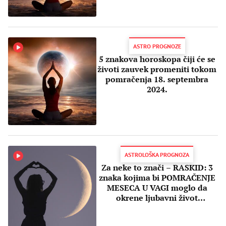
ASTRO PROGNOZE
5 znakova horoskopa čiji će se
životi zauvek promeniti tokom
pomračenja 18. septembra
2024.
ASTROLOŠKA PROGNOZA
Za neke to znači – RASKID: 3
znaka kojima bi POMRAČENJE
MESECA U VAGI moglo da
okrene ljubavni život
naglavačke