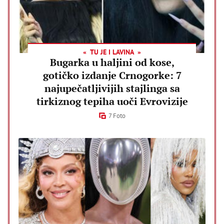
TU JE I LAVINA
Bugarka u haljini od kose,
gotičko izdanje Crnogorke: 7
najupečatljivijih stajlinga sa
tirkiznog tepiha uoči Evrovizije
7 Foto