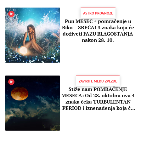
ASTRO PROGNOZE
Pun MESEC + pomračenje u
Biku = SREĆA! 3 znaka koja će
doživeti FAZU BLAGOSTANJA
nakon 28. 10.
ZAVIRITE MEĐU ZVEZDE
Stiže nam POMRAČENJE
MESECA: Od 28. oktobra ova 4
znaka čeka TURBULENTAN
PERIOD i iznenađenja koja će
pamtiti