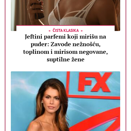
ČISTA KLASIKA
Jeftini parfemi koji mirišu na
puder: Zavode nežnošću,
toplinom i mirisom negovane,
suptilne žene