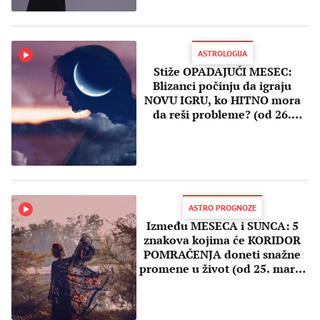
ASTROLOGIJA
Stiže OPADAJUĆI MESEC:
Blizanci počinju da igraju
NOVU IGRU, ko HITNO mora
da reši probleme? (od 26.
marta do 7. aprila)
ASTRO PROGNOZE
Između MESECA i SUNCA: 5
znakova kojima će KORIDOR
POMRAČENJA doneti snažne
promene u život (od 25. marta
do 8. aprila)