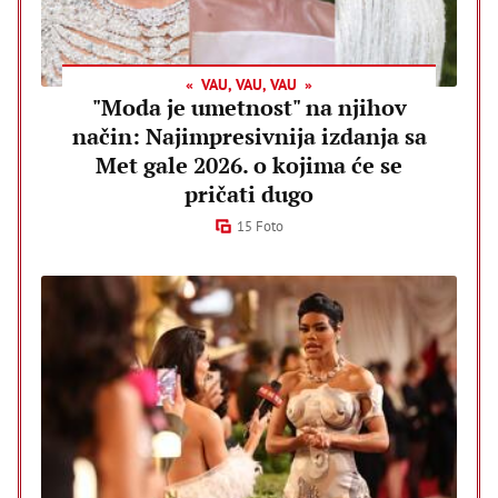
VAU, VAU, VAU
"Moda je umetnost" na njihov
način: Najimpresivnija izdanja sa
Met gale 2026. o kojima će se
pričati dugo
15 Foto