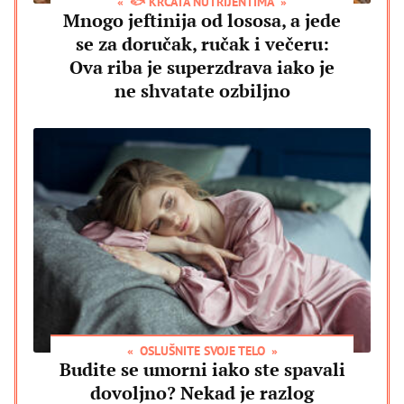
🐟 KRCATA NUTRIJENTIMA
Mnogo jeftinija od lososa, a jede
se za doručak, ručak i večeru:
Ova riba je superzdrava iako je
ne shvatate ozbiljno
OSLUŠNITE SVOJE TELO
Budite se umorni iako ste spavali
dovoljno? Nekad je razlog