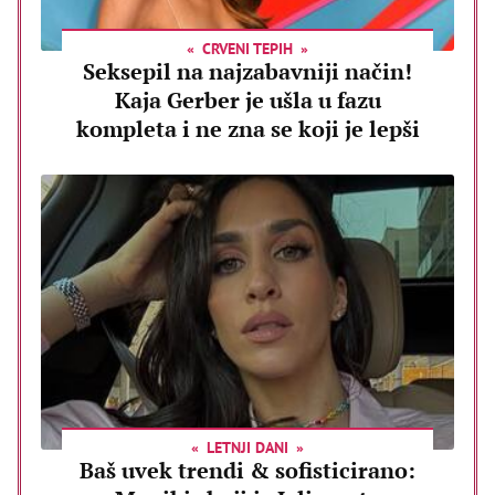
CRVENI TEPIH
Seksepil na najzabavniji način!
Kaja Gerber je ušla u fazu
kompleta i ne zna se koji je lepši
LETNJI DANI
Baš uvek trendi & sofisticirano: