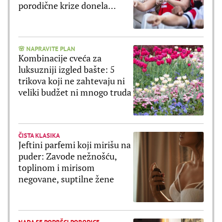
porodične krize donela
veliku odluku
🌸 NAPRAVITE PLAN
Kombinacije cveća za
luksuzniji izgled bašte: 5
trikova koji ne zahtevaju ni
veliki budžet ni mnogo truda
ČISTA KLASIKA
Jeftini parfemi koji mirišu na
puder: Zavode nežnošću,
toplinom i mirisom
negovane, suptilne žene