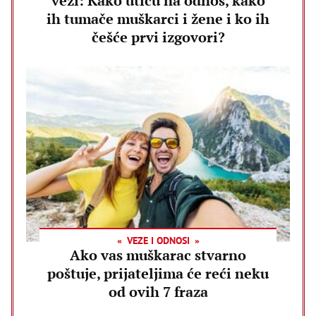
vezi: Kako utiču na odnos, kako
ih tumače muškarci i žene i ko ih
češće prvi izgovori?
VEZE I ODNOSI
Ako vas muškarac stvarno
poštuje, prijateljima će reći neku
od ovih 7 fraza