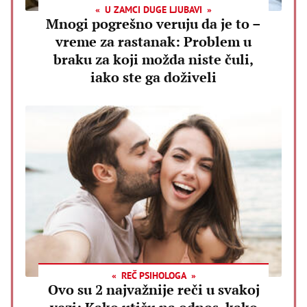
U ZAMCI DUGE LJUBAVI
Mnogi pogrešno veruju da je to –
vreme za rastanak: Problem u
braku za koji možda niste čuli,
iako ste ga doživeli
REČ PSIHOLOGA
Ovo su 2 najvažnije reči u svakoj