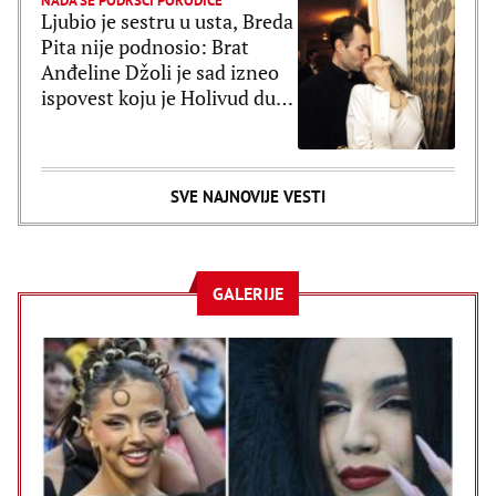
NADA SE PODRŠCI PORODICE
Ljubio je sestru u usta, Breda
Pita nije podnosio: Brat
Anđeline Džoli je sad izneo
ispovest koju je Holivud dugo
čekao
SVE NAJNOVIJE VESTI
GALERIJE