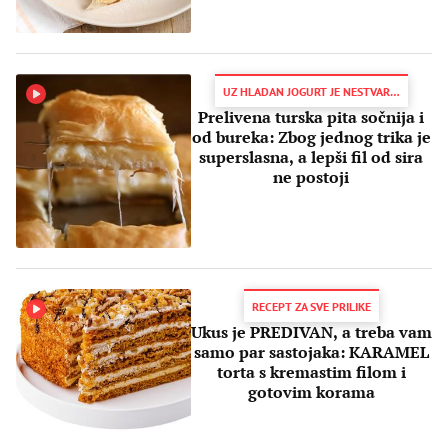
UZ HLADAN JOGURT JE NESTVARNA
Prelivena turska pita sočnija i
od bureka: Zbog jednog trika je
superslasna, a lepši fil od sira
ne postoji
RECEPT ZA SVE PRILIKE
Ukus je PREDIVAN, a treba vam
samo par sastojaka: KARAMEL
torta s kremastim filom i
gotovim korama