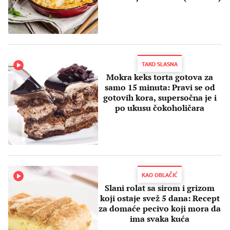
TAKO SLASNA
Mokra keks torta gotova za
samo 15 minuta: Pravi se od
gotovih kora, supersočna je i
po ukusu čokoholičara
KAO OBLAČIĆ
Slani rolat sa sirom i grizom
koji ostaje svež 5 dana: Recept
za domaće pecivo koji mora da
ima svaka kuća