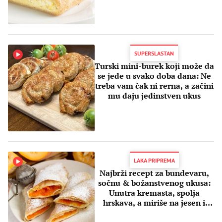
SUPERSLASTAN
Turski mini-burek koji može da
se jede u svako doba dana: Ne
treba vam čak ni rerna, a začini
mu daju jedinstven ukus
LAKA PRIPREMA
Najbrži recept za bundevaru,
sočnu & božanstvenog ukusa:
Unutra kremasta, spolja
hrskava, a miriše na jesen i
dom