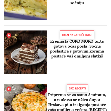
sočniju
IDEALNA ZA POČETNIKE
Kremasta ČOKO MOKO torta
gotova očas posla: Sočna
poslastica s gotovim korama
postaće vaš omiljeni slatkiš
BRZI RECEPTI
Priprema se za samo 5 minuta,
a u ukusu se uživa dugo:
Hrskava pita iz tiganja postaće
vaša omiljena večera (RECEPT)