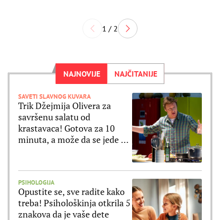
1 / 2
NAJNOVIJE
NAJČITANIJE
SAVETI SLAVNOG KUVARA
Trik Džejmija Olivera za
savršenu salatu od
krastavaca! Gotova za 10
minuta, a može da se jede uz
ribu ili meso
PSIHOLOGIJA
Opustite se, sve radite kako
treba! Psihološkinja otkrila 5
znakova da je vaše dete