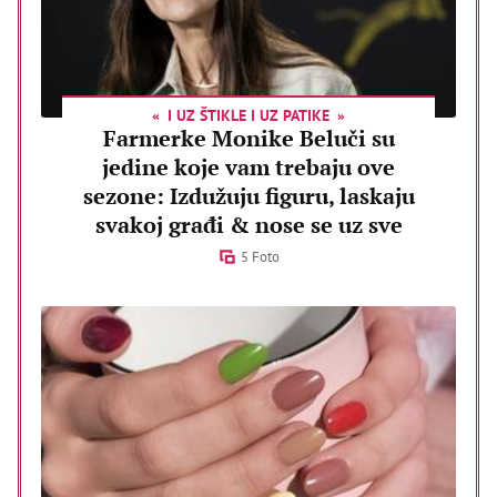
I UZ ŠTIKLE I UZ PATIKE
Farmerke Monike Beluči su
jedine koje vam trebaju ove
sezone: Izdužuju figuru, laskaju
svakoj građi & nose se uz sve
5 Foto