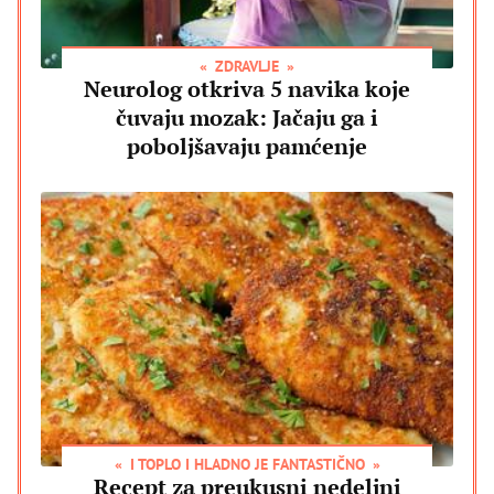
ZDRAVLJE
Neurolog otkriva 5 navika koje
čuvaju mozak: Jačaju ga i
poboljšavaju pamćenje
I TOPLO I HLADNO JE FANTASTIČNO
Recept za preukusni nedeljni