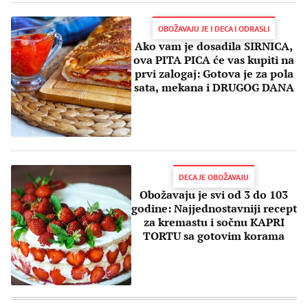
OBOŽAVAJU JE I DECA I ODRASLI
Ako vam je dosadila SIRNICA,
ova PITA PICA će vas kupiti na
prvi zalogaj: Gotova je za pola
sata, mekana i DRUGOG DANA
DECA JE OBOŽAVAJU
Obožavaju je svi od 3 do 103
godine: Najjednostavniji recept
za kremastu i sočnu KAPRI
TORTU sa gotovim korama