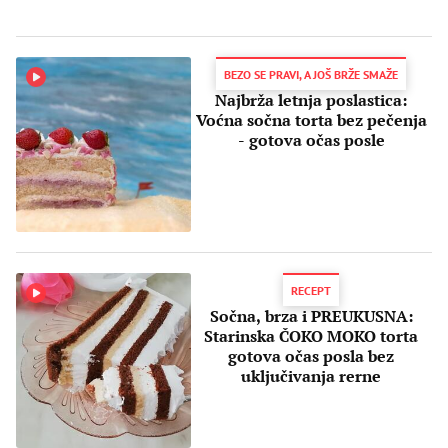
BEZO SE PRAVI, A JOŠ BRŽE SMAŽE
Najbrža letnja poslastica:
Voćna sočna torta bez pečenja
- gotova očas posle
RECEPT
Sočna, brza i PREUKUSNA:
Starinska ČOKO MOKO torta
gotova očas posla bez
uključivanja rerne