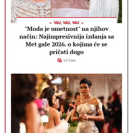
VAU, VAU, VAU
"Moda je umetnost" na njihov
način: Najimpresivnija izdanja sa
Met gale 2026. o kojima će se
pričati dugo
15 Foto