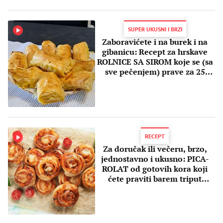
SUPER UKUSNI I BRZI
Zaboravićete i na burek i na
gibanicu: Recept za hrskave
ROLNICE SA SIROM koje se (sa
sve pečenjem) prave za 25
minuta
RECEPT
Za doručak ili večeru, brzo,
jednostavno i ukusno: PICA-
ROLAT od gotovih kora koji
ćete praviti barem triput
nedeljno