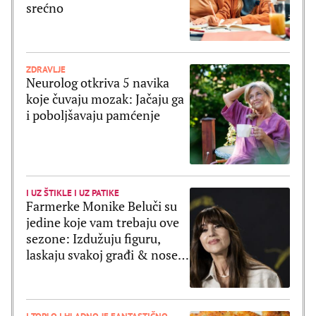
srećno
ZDRAVLJE
Neurolog otkriva 5 navika
koje čuvaju mozak: Jačaju ga
i poboljšavaju pamćenje
I UZ ŠTIKLE I UZ PATIKE
Farmerke Monike Beluči su
jedine koje vam trebaju ove
sezone: Izdužuju figuru,
laskaju svakoj građi & nose
se uz sve