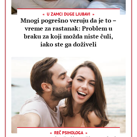
U ZAMCI DUGE LJUBAVI
Mnogi pogrešno veruju da je to –
vreme za rastanak: Problem u
braku za koji možda niste čuli,
iako ste ga doživeli
REČ PSIHOLOGA