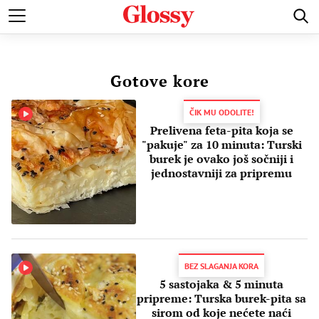
POZNATI
MODA I LEPOTA
ZDRAVI I SREĆNI
LJUBAV 
Gotove kore
ČIK MU ODOLITE!
Prelivena feta-pita koja se
"pakuje" za 10 minuta: Turski
burek je ovako još sočniji i
jednostavniji za pripremu
BEZ SLAGANJA KORA
5 sastojaka & 5 minuta
pripreme: Turska burek-pita sa
sirom od koje nećete naći