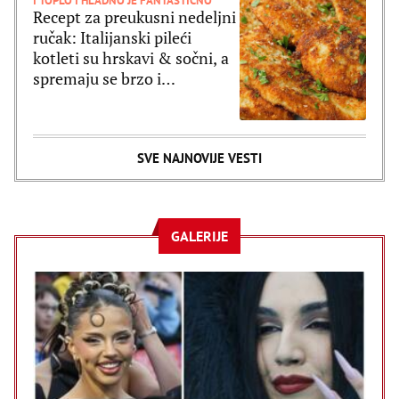
I TOPLO I HLADNO JE FANTASTIČNO
Recept za preukusni nedeljni
ručak: Italijanski pileći
kotleti su hrskavi & sočni, a
spremaju se brzo i
jednostavno
SVE NAJNOVIJE VESTI
GALERIJE