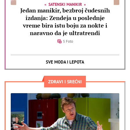
SATENSKI MANIKIR
Jedan manikir, bezbroj čudesnih
izdanja: Zendeja u poslednje
vreme bira istu boju za nokte i
naravno da je ultratrendi
5 Foto
SVE MODA I LEPOTA
ZDRAVI I SREĆNI