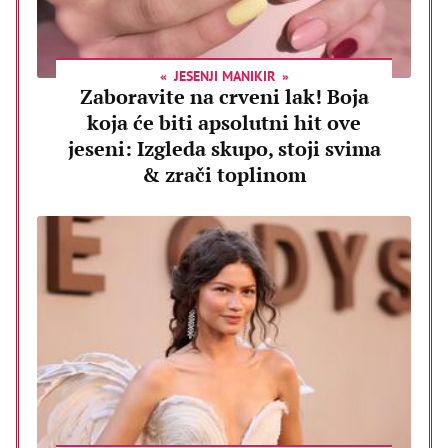
JESENJI MANIKIR
Zaboravite na crveni lak! Boja
koja će biti apsolutni hit ove
jeseni: Izgleda skupo, stoji svima
& zrači toplinom