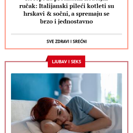
ručak: Italijanski pileći kotleti su
hrskavi & sočni, a spremaju se
brzo i jednostavno
SVE ZDRAVI I SREĆNI
LJUBAV I SEKS