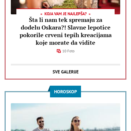
KOJA VAM JE NAJLEPŠA?
Šta li nam tek spremaju za
dodelu Oskara?! Slavne lepotice
pokorile crveni tepih kreacijama
koje morate da vidite
10 Foto
SVE GALERIJE
HOROSKOP