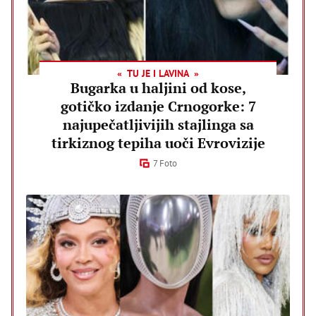
TU JE I LAVINA
Bugarka u haljini od kose,
gotičko izdanje Crnogorke: 7
najupečatljivijih stajlinga sa
tirkiznog tepiha uoči Evrovizije
7 Foto