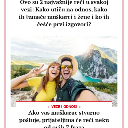
Ovo su 2 najvažnije reči u svakoj
vezi: Kako utiču na odnos, kako
ih tumače muškarci i žene i ko ih
češće prvi izgovori?
VEZE I ODNOSI
Ako vas muškarac stvarno
poštuje, prijateljima će reći neku
od ovih 7 fraza