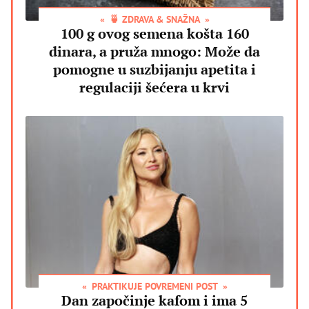
🍵 ZDRAVA & SNAŽNA
100 g ovog semena košta 160
dinara, a pruža mnogo: Može da
pomogne u suzbijanju apetita i
regulaciji šećera u krvi
PRAKTIKUJE POVREMENI POST
Dan započinje kafom i ima 5