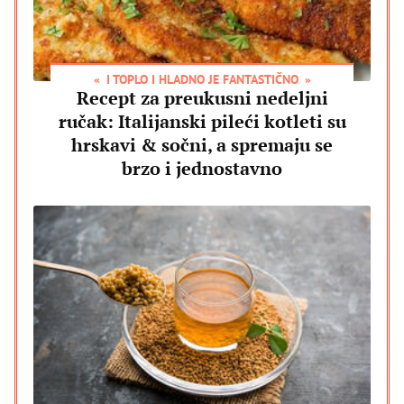
I TOPLO I HLADNO JE FANTASTIČNO
Recept za preukusni nedeljni
ručak: Italijanski pileći kotleti su
hrskavi & sočni, a spremaju se
brzo i jednostavno