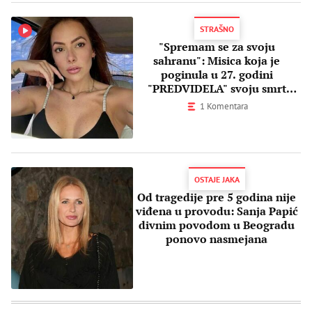
STRAŠNO
"Spremam se za svoju
sahranu": Misica koja je
poginula u 27. godini
"PREDVIDELA" svoju smrt
bizarnim snimkom
1 Komentara
OSTAJE JAKA
Od tragedije pre 5 godina nije
viđena u provodu: Sanja Papić
divnim povodom u Beogradu
ponovo nasmejana