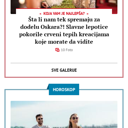
KOJA VAM JE NAJLEPŠA?
Šta li nam tek spremaju za
dodelu Oskara?! Slavne lepotice
pokorile crveni tepih kreacijama
koje morate da vidite
10 Foto
SVE GALERIJE
HOROSKOP