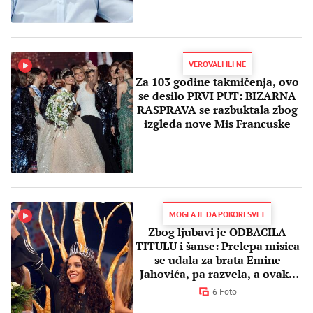
VEROVALI ILI NE
Za 103 godine takmičenja, ovo
se desilo PRVI PUT: BIZARNA
RASPRAVA se razbuktala zbog
izgleda nove Mis Francuske
MOGLA JE DA POKORI SVET
Zbog ljubavi je ODBACILA
TITULU i šanse: Prelepa misica
se udala za brata Emine
Jahovića, pa razvela, a ovako
danas živi
6 Foto