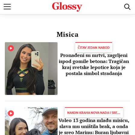
POZNATI
MODA I LEPOTA
ZDRAVI I SREĆNI
LJUBAV 
Misica
ČITAV JEDAN NAROD
Pronađeni su mrtvi, zagrljeni
ispod gomile betona: Tragičan
kraj svetske lepotice koja je
postala simbol stradanja
NAKON KRAHA NOVA NADA I SREĆA
Voleo 13 godina mlađu misicu,
slava mu uništila brak, a onda
je sreo Marinu: Buran ljubavni