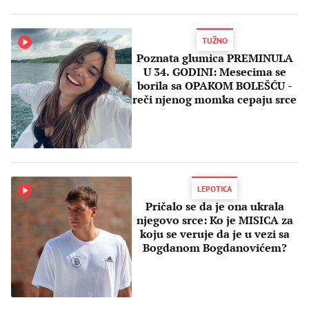
TUŽNO
Poznata glumica PREMINULA
U 34. GODINI: Mesecima se
borila sa OPAKOM BOLEŠĆU -
reči njenog momka cepaju srce
LEPOTICA
Pričalo se da je ona ukrala
njegovo srce: Ko je MISICA za
koju se veruje da je u vezi sa
Bogdanom Bogdanovićem?