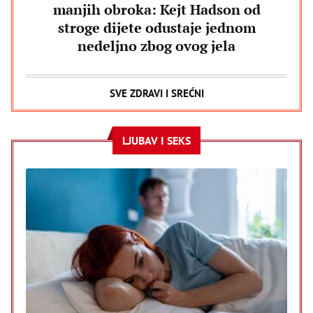
manjih obroka: Kejt Hadson od
stroge dijete odustaje jednom
nedeljno zbog ovog jela
SVE ZDRAVI I SREĆNI
LJUBAV I SEKS