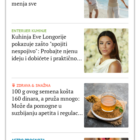
menja sve
ENTERIJER KUHINJE
Kuhinja Eve Longorije
pokazuje zašto "spojiti
nespojivo": Probajte njenu
ideju i dobićete i praktičnost
i moderan izgled
🍵 ZDRAVA & SNAŽNA
100 g ovog semena košta
160 dinara, a pruža mnogo:
Može da pomogne u
suzbijanju apetita i regulaciji
šećera u krvi