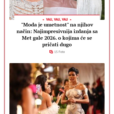
VAU, VAU, VAU
"Moda je umetnost" na njihov
način: Najimpresivnija izdanja sa
Met gale 2026. o kojima će se
pričati dugo
15 Foto