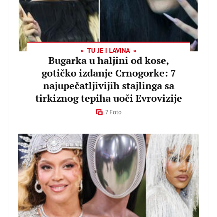
TU JE I LAVINA
Bugarka u haljini od kose,
gotičko izdanje Crnogorke: 7
najupečatljivijih stajlinga sa
tirkiznog tepiha uoči Evrovizije
7 Foto