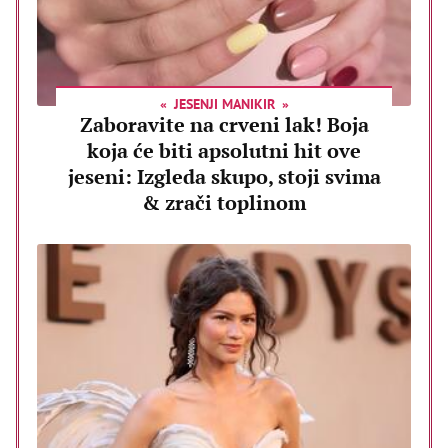
JESENJI MANIKIR
Zaboravite na crveni lak! Boja
koja će biti apsolutni hit ove
jeseni: Izgleda skupo, stoji svima
& zrači toplinom