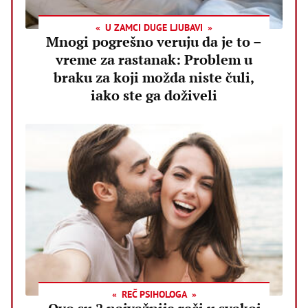
U ZAMCI DUGE LJUBAVI
Mnogi pogrešno veruju da je to –
vreme za rastanak: Problem u
braku za koji možda niste čuli,
iako ste ga doživeli
REČ PSIHOLOGA