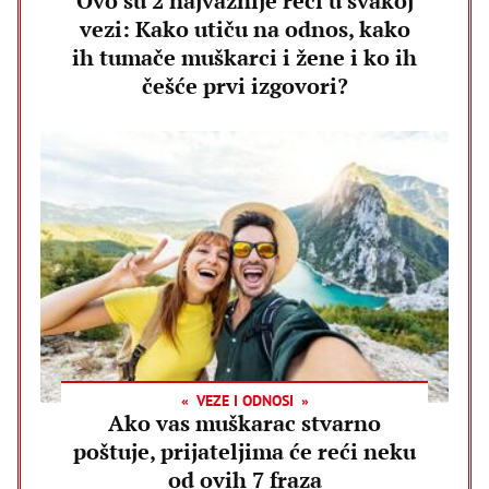
Ovo su 2 najvažnije reči u svakoj
vezi: Kako utiču na odnos, kako
ih tumače muškarci i žene i ko ih
češće prvi izgovori?
VEZE I ODNOSI
Ako vas muškarac stvarno
poštuje, prijateljima će reći neku
od ovih 7 fraza