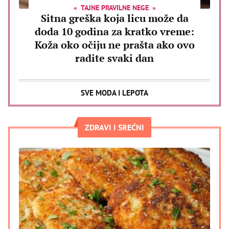
TAJNE PRAVILNE NEGE
Sitna greška koja licu može da
doda 10 godina za kratko vreme:
Koža oko očiju ne prašta ako ovo
radite svaki dan
SVE MODA I LEPOTA
ZDRAVI I SREĆNI