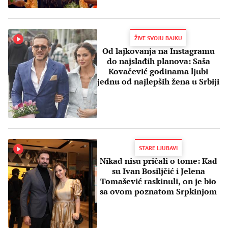
ŽIVE SVOJU BAJKU
Od lajkovanja na Instagramu
do najslađih planova: Saša
Kovačević godinama ljubi
jednu od najlepših žena u Srbiji
STARE LJUBAVI
Nikad nisu pričali o tome: Kad
su Ivan Bosiljčić i Jelena
Tomašević raskinuli, on je bio
sa ovom poznatom Srpkinjom