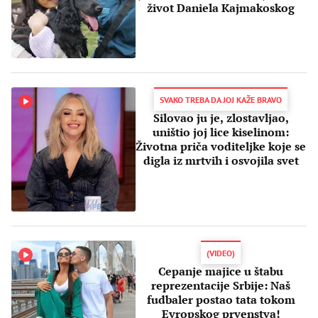
život Daniela Kajmakoskog
SVAKO TREBA DA JOJ KAŽE BRAVO
Silovao ju je, zlostavljao,
uništio joj lice kiselinom:
Životna priča voditeljke koje se
digla iz mrtvih i osvojila svet
(VIDEO)
Cepanje majice u štabu
reprezentacije Srbije: Naš
fudbaler postao tata tokom
Evropskog prvenstva!