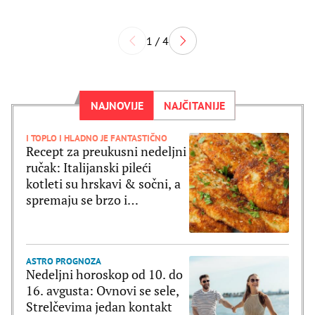
1 / 4
NAJNOVIJE
NAJČITANIJE
I TOPLO I HLADNO JE FANTASTIČNO
Recept za preukusni nedeljni
ručak: Italijanski pileći
kotleti su hrskavi & sočni, a
spremaju se brzo i
jednostavno
ASTRO PROGNOZA
Nedeljni horoskop od 10. do
16. avgusta: Ovnovi se sele,
Strelčevima jedan kontakt