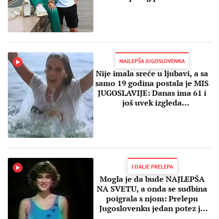
NAJLEPŠA JUGOSLOVENKA
Nije imala sreće u ljubavi, a sa
samo 19 godina postala je MIS
JUGOSLAVIJE: Danas ima 61 i
još uvek izgleda
BOMBASTIČNO
I DALJE PRELEPA
Mogla je da bude NAJLEPŠA
NA SVETU, a onda se sudbina
poigrala s njom: Prelepu
Jugoslovenku jedan potez je
skupo koštao