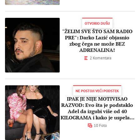
OTVORIO DUŠU
"ŽELIM SVE ŠTO SAM RADIO
PRE": Darko Lazić objasnio
zbog čega ne može BEZ
ADRENALINA!
2 Komentara
NE POSTOJI VEĆI PODSTEK
IPAK JE NIJE MOTIVISAO
RAZVOD: Evo šta je podstaklo
Adel da izgubi više od 40
KILOGRAMA i kako je uspela u
tome
10 Foto