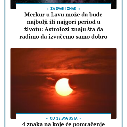
ZA SVAKI ZNAK
Merkur u Lavu može da bude
najbolji ili najgori period u
životu: Astrolozi znaju šta da
radimo da izvučemo samo dobro
OD 12. AVGUSTA
4 znaka na koje će pomračenje