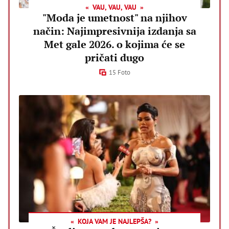
VAU, VAU, VAU
"Moda je umetnost" na njihov
način: Najimpresivnija izdanja sa
Met gale 2026. o kojima će se
pričati dugo
15 Foto
KOJA VAM JE NAJLEPŠA?