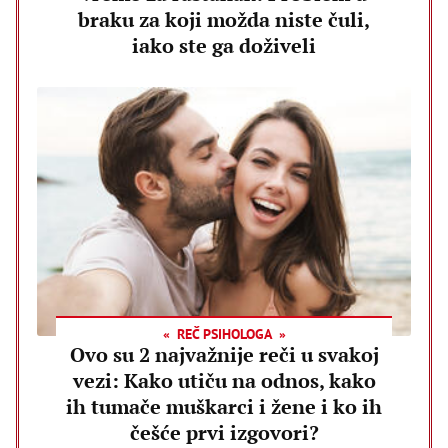
braku za koji možda niste čuli,
iako ste ga doživeli
REČ PSIHOLOGA
Ovo su 2 najvažnije reči u svakoj
vezi: Kako utiču na odnos, kako
ih tumače muškarci i žene i ko ih
češće prvi izgovori?