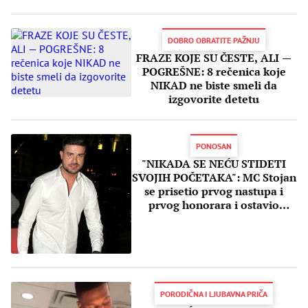
DOBRO OBRATITE PAŽNJU
FRAZE KOJE SU ČESTE, ALI —
POGREŠNE: 8 rečenica koje
NIKAD ne biste smeli da
izgovorite detetu
PONOSAN
"NIKADA SE NEĆU STIDETI
SVOJIH POČETAKA": MC Stojan
se prisetio prvog nastupa i
prvog honorara i ostavio
fanove BEZ REČI
PORODIČNA I LJUBAVNA PRIČA