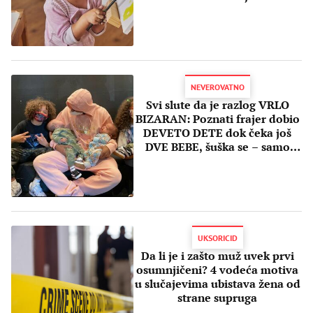
NEVEROVATNO
Svi slute da je razlog VRLO
BIZARAN: Poznati frajer dobio
DEVETO DETE dok čeka još
DVE BEBE, šuška se – samo
zbog ovoga
UKSORICID
Da li je i zašto muž uvek prvi
osumnjičeni? 4 vodeća motiva
u slučajevima ubistava žena od
strane supruga