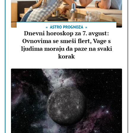
ASTRO PROGNOZA
Dnevni horoskop za 7. avgust:
Ovnovima se smeši flert, Vage s
ljudima moraju da paze na svaki
korak