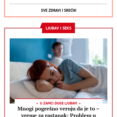
SVE ZDRAVI I SREĆNI
LJUBAV I SEKS
U ZAMCI DUGE LJUBAVI
Mnogi pogrešno veruju da je to –
vreme za rastanak: Problem u