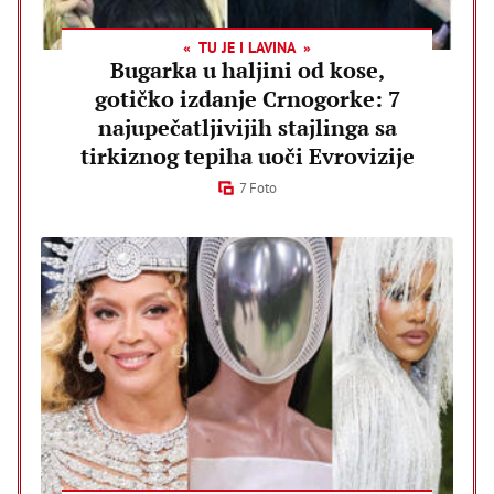
TU JE I LAVINA
Bugarka u haljini od kose,
gotičko izdanje Crnogorke: 7
najupečatljivijih stajlinga sa
tirkiznog tepiha uoči Evrovizije
7 Foto