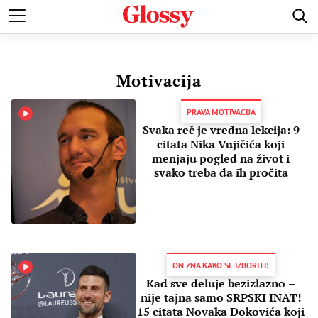
POZNATI
MODA I LEPOTA
ZDRAVI I SREĆNI
LJUBAV 
Motivacija
PRAVA MOTIVACIJA
Svaka reč je vredna lekcija: 9
citata Nika Vujičića koji
menjaju pogled na život i
svako treba da ih pročita
ON ZNA KAKO SE IZBORITI!
Kad sve deluje bezizlazno –
nije tajna samo SRPSKI INAT!
15 citata Novaka Đokovića koji