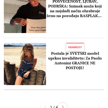
POSVEĆENOST, LJUBAV,
PODRŠKA: Snimak muža koji
na najslađi način ohrabruje
ženu na porođaju RASPLAKAO
je svet (VIDEO)
HRABROST
Postala je SVETSKI model
uprkos invaliditetu: Za Paolu
Antonini GRANICE NE
POSTOJE!
1 / 4