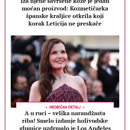
Iza njene savršene kože je jedan
moćan proizvod: Kozmetičarka
španske kraljice otkrila koji
korak Leticija ne preskače
NEOBIČAN DETALJ
A u ruci – velika narandžasta
riba! Smelo izdanje holivudske
glumice uzdrmalo je Los Anđeles