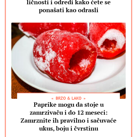
ličnosti i odredi kako ćete se
ponašati kao odrasli
BRZO & LAKO
Paprike mogu da stoje u
zamrzivaču i do 12 meseci:
Zamrznite ih pravilno i sačuvaće
ukus, boju i čvrstinu