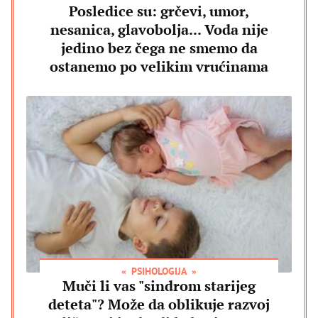
Posledice su: grčevi, umor,
nesanica, glavobolja... Voda nije
jedino bez čega ne smemo da
ostanemo po velikim vrućinama
PSIHOLOGIJA
Muči li vas "sindrom starijeg
deteta"? Može da oblikuje razvoj