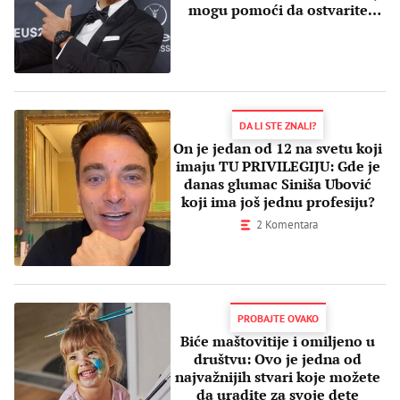
mogu pomoći da ostvarite
snove
DA LI STE ZNALI?
On je jedan od 12 na svetu koji
imaju TU PRIVILEGIJU: Gde je
danas glumac Siniša Ubović
koji ima još jednu profesiju?
2 Komentara
PROBAJTE OVAKO
Biće maštovitije i omiljeno u
društvu: Ovo je jedna od
najvažnijih stvari koje možete
da uradite za svoje dete