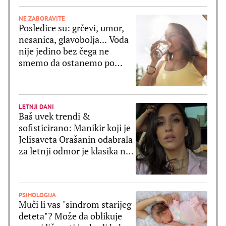
NE ZABORAVITE
Posledice su: grčevi, umor,
nesanica, glavobolja... Voda
nije jedino bez čega ne
smemo da ostanemo po
velikim vrućinama
LETNJI DANI
Baš uvek trendi &
sofisticirano: Manikir koji je
Jelisaveta Orašanin odabrala
za letnji odmor je klasika na
delu
PSIHOLOGIJA
Muči li vas "sindrom starijeg
deteta"? Može da oblikuje