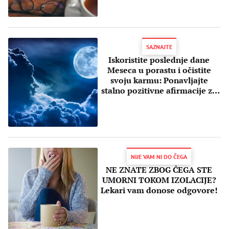
SAZNAJTE
Iskoristite poslednje dane
Meseca u porastu i očistite
svoju karmu: Ponavljajte
stalno pozitivne afirmacije za
ljubav
NIJE VAM NI DO ČEGA
NE ZNATE ZBOG ČEGA STE
UMORNI TOKOM IZOLACIJE?
Lekari vam donose odgovore!