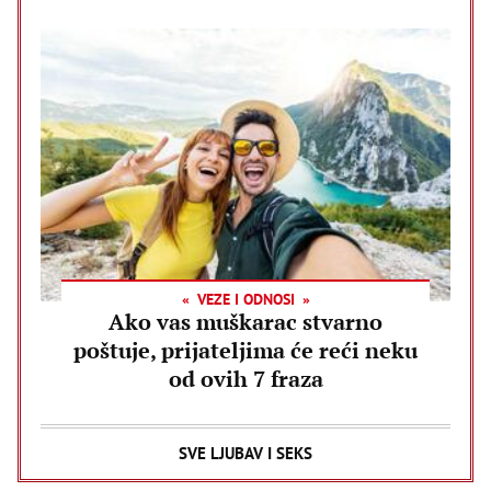
VEZE I ODNOSI
Ako vas muškarac stvarno
poštuje, prijateljima će reći neku
od ovih 7 fraza
SVE LJUBAV I SEKS