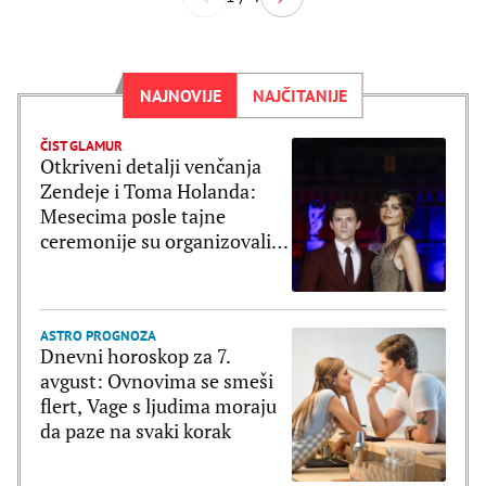
NAJNOVIJE
NAJČITANIJE
ČIST GLAMUR
Otkriveni detalji venčanja
Zendeje i Toma Holanda:
Mesecima posle tajne
ceremonije su organizovali
bajkovito slavlje
ASTRO PROGNOZA
Dnevni horoskop za 7.
avgust: Ovnovima se smeši
flert, Vage s ljudima moraju
da paze na svaki korak