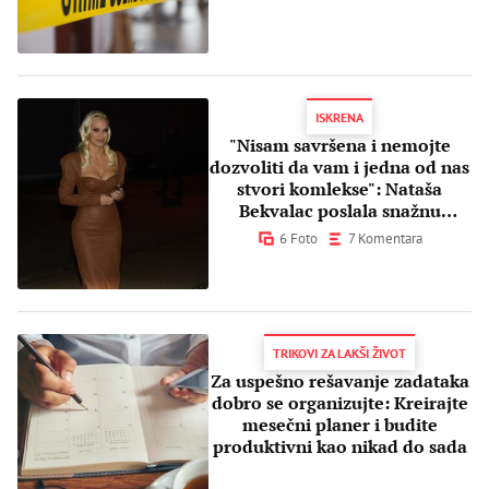
ISKRENA
"Nisam savršena i nemojte
dozvoliti da vam i jedna od nas
stvori komlekse": Nataša
Bekvalac poslala snažnu
poruku ženama
6 Foto
7 Komentara
TRIKOVI ZA LAKŠI ŽIVOT
Za uspešno rešavanje zadataka
dobro se organizujte: Kreirajte
mesečni planer i budite
produktivni kao nikad do sada