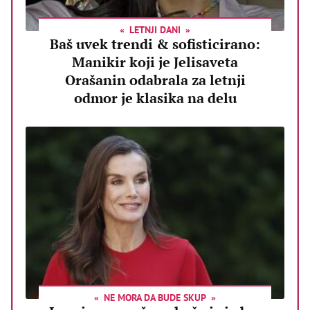
LETNJI DANI
Baš uvek trendi & sofisticirano:
Manikir koji je Jelisaveta
Orašanin odabrala za letnji
odmor je klasika na delu
NE MORA DA BUDE SKUP