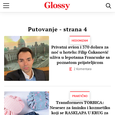
POZNATI
MODA I LEPOTA
ZDRAVI I SREĆNI
LJUBAV 
Putovanje
- strana 4
HEDONIZAM
Privatni avion i 370 dolara za
noć u hotelu: Filip Čukanović
uživa u lepotama Francuske sa
poznatom prijateljicom
2 Komentara
PRAKTIČNO
Transformers TORBICA:
Neseser za šminku i kozmetiku
koji se RASKLAPA U KRUG za