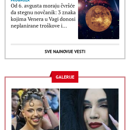
PROGNOZA
Od 6. avgusta moraju čvršće
da stegnu novčanik: 3 znaka
kojima Venera u Vagi donosi
neplanirane troškove i
brzopletost
SVE NAJNOVIJE VESTI
GALERIJE