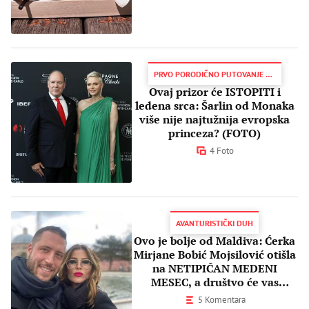
PRVO PORODIČNO PUTOVANJE NAKON DUŽEG VREMENA
Ovaj prizor će ISTOPITI i
ledena srca: Šarlin od Monaka
više nije najtužnija evropska
princeza? (FOTO)
4 Foto
AVANTURISTIČKI DUH
Ovo je bolje od Maldiva: Ćerka
Mirjane Bobić Mojsilović otišla
na NETIPIČAN MEDENI
MESEC, a društvo će vas
iznenaditi
5 Komentara