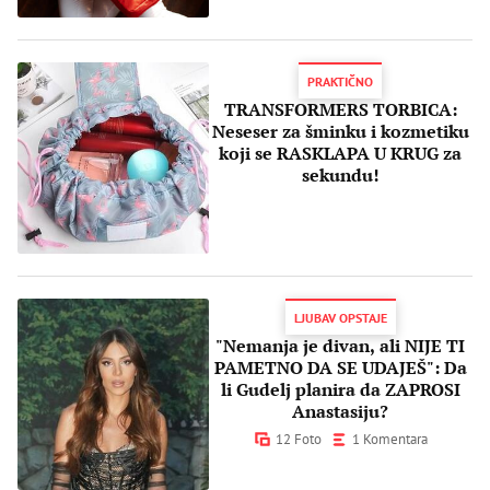
PRAKTIČNO
TRANSFORMERS TORBICA:
Neseser za šminku i kozmetiku
koji se RASKLAPA U KRUG za
sekundu!
LJUBAV OPSTAJE
"Nemanja je divan, ali NIJE TI
PAMETNO DA SE UDAJEŠ": Da
li Gudelj planira da ZAPROSI
Anastasiju?
12 Foto
1 Komentara