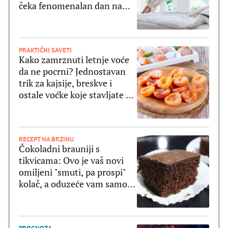
čeka fenomenalan dan na
svim poljima
PRAKTIČNI SAVETI
Kako zamrznuti letnje voće
da ne pocrni? Jednostavan
trik za kajsije, breskve i
ostale voćke koje stavljate u
zamrzivač
RECEPT NA BRZINU
Čokoladni brauniji s
tikvicama: Ovo je vaš novi
omiljeni "smuti, pa prospi"
kolač, a oduzeće vam samo 5
minuta