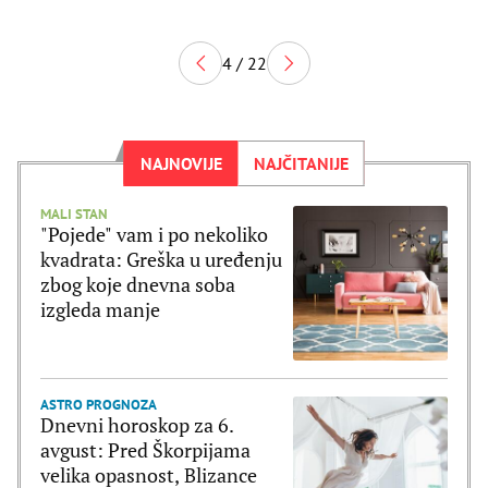
4 / 22
NAJNOVIJE
NAJČITANIJE
MALI STAN
"Pojede" vam i po nekoliko
kvadrata: Greška u uređenju
zbog koje dnevna soba
izgleda manje
ASTRO PROGNOZA
Dnevni horoskop za 6.
avgust: Pred Škorpijama
velika opasnost, Blizance