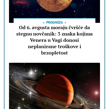
PROGNOZA
Od 6. avgusta moraju čvršće da
stegnu novčanik: 3 znaka kojima
Venera u Vagi donosi
neplanirane troškove i
brzopletost