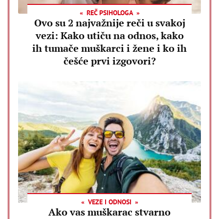
REČ PSIHOLOGA
Ovo su 2 najvažnije reči u svakoj
vezi: Kako utiču na odnos, kako
ih tumače muškarci i žene i ko ih
češće prvi izgovori?
VEZE I ODNOSI
Ako vas muškarac stvarno