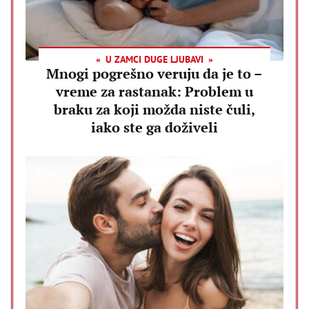
U ZAMCI DUGE LJUBAVI
Mnogi pogrešno veruju da je to –
vreme za rastanak: Problem u
braku za koji možda niste čuli,
iako ste ga doživeli