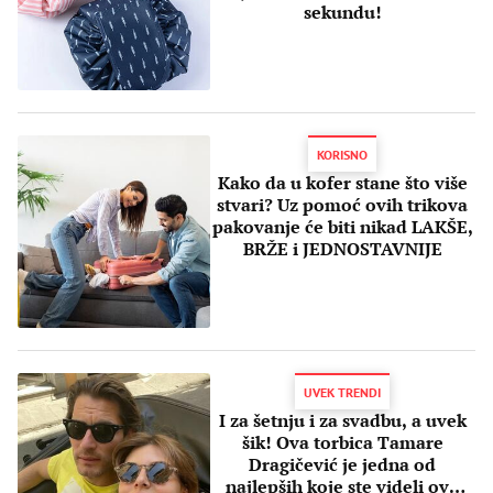
sekundu!
KORISNO
Kako da u kofer stane što više
stvari? Uz pomoć ovih trikova
pakovanje će biti nikad LAKŠE,
BRŽE i JEDNOSTAVNIJE
UVEK TRENDI
I za šetnju i za svadbu, a uvek
šik! Ova torbica Tamare
Dragičević je jedna od
najlepših koje ste videli ove