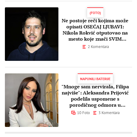
(FOTO)
Ne postoje reči kojima može
opisati OSEĆAJ LJUBAVI:
Nikola Rokvić otputovao na
mesto koje znači SVIM
VERNICIMA
2 Komentara
NAPUNILI BATERIJE
"Mnoge sam nervirala, Filipa
najviše": Aleksandra Prijović
podelila uspomene s
porodičnog odmora u
Majamiju
10 Foto
3 Komentara