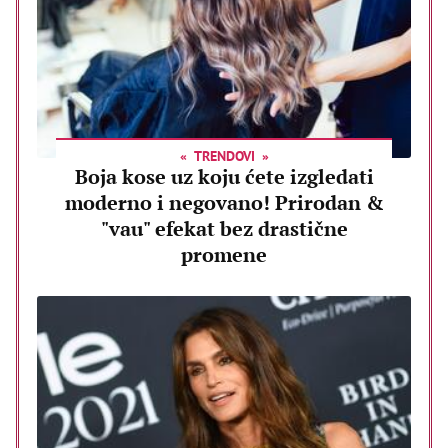
TRENDOVI
Boja kose uz koju ćete izgledati
moderno i negovano! Prirodan &
"vau" efekat bez drastične
promene