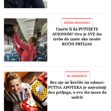
REŠENE NEDOUMICE
Umete li da PUTUJETE
AVIONOM? Ovo je SVE što
treba da znate ako nosite
RUČNI PRTLJAG
NE ZABORAVITE
Bez nje ne krećite na odmor:
PUTNA APOTEKA je najvažniji
deo prtljaga, a evo šta mora da
sadrži