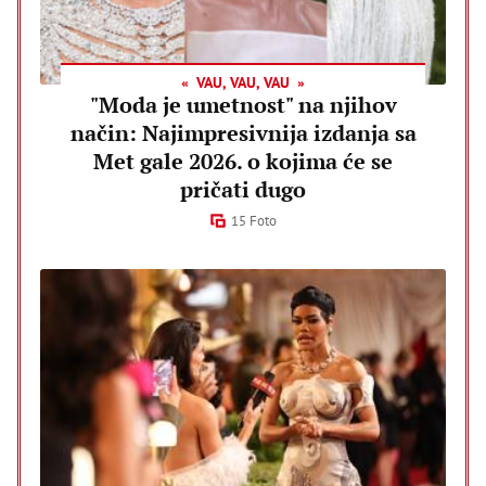
VAU, VAU, VAU
"Moda je umetnost" na njihov
način: Najimpresivnija izdanja sa
Met gale 2026. o kojima će se
pričati dugo
15 Foto