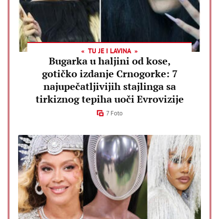
TU JE I LAVINA
Bugarka u haljini od kose,
gotičko izdanje Crnogorke: 7
najupečatljivijih stajlinga sa
tirkiznog tepiha uoči Evrovizije
7 Foto