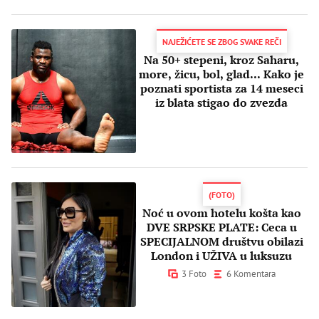
NAJEŽIĆETE SE ZBOG SVAKE REČI
Na 50+ stepeni, kroz Saharu,
more, žicu, bol, glad... Kako je
poznati sportista za 14 meseci
iz blata stigao do zvezda
(FOTO)
Noć u ovom hotelu košta kao
DVE SRPSKE PLATE: Ceca u
SPECIJALNOM društvu obilazi
London i UŽIVA u luksuzu
3 Foto
6 Komentara