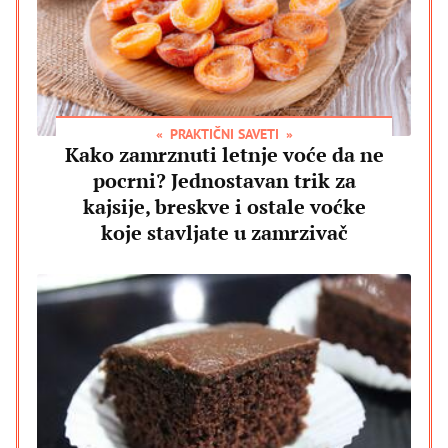
PRAKTIČNI SAVETI
Kako zamrznuti letnje voće da ne
pocrni? Jednostavan trik za
kajsije, breskve i ostale voćke
koje stavljate u zamrzivač