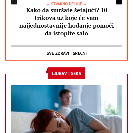
STVARNO DELUJE
Kako da smršate šetajući? 10
trikova uz koje će vam
najjednostavnije hodanje pomoći
da istopite salo
SVE ZDRAVI I SREĆNI
LJUBAV I SEKS