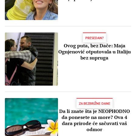
sezone
PRESEDAN?
Ovog puta, bez Dače: Maja
Ognjenović otputovala u Italiju
bez supruga
ZA BEZBRIŽNE DANE
Da li znate šta je NEOPHODNO
da ponesete na more? Ova 4
dara prirode će sačuvati vaš
odmor