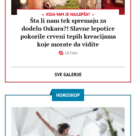
KOJA VAM JE NAJLEPŠA?
Šta li nam tek spremaju za
dodelu Oskara?! Slavne lepotice
pokorile crveni tepih kreacijama
koje morate da vidite
10 Foto
SVE GALERIJE
HOROSKOP