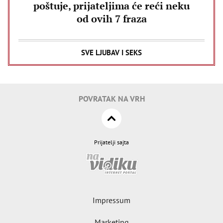
poštuje, prijateljima će reći neku
od ovih 7 fraza
SVE LJUBAV I SEKS
POVRATAK NA VRH
Prijatelji sajta
Impressum
Marketing