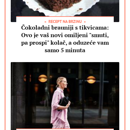
RECEPT NA BRZINU
Čokoladni brauniji s tikvicama:
Ovo je vaš novi omiljeni "smuti,
pa prospi" kolač, a oduzeće vam
samo 5 minuta