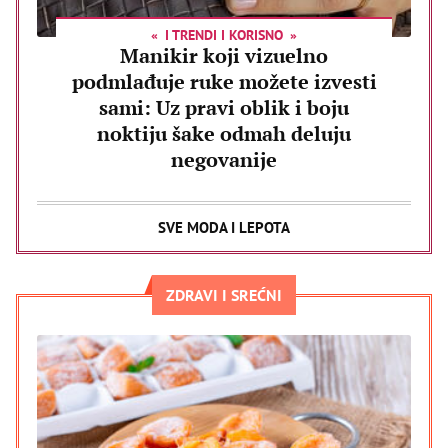
I TRENDI I KORISNO
Manikir koji vizuelno
podmlađuje ruke možete izvesti
sami: Uz pravi oblik i boju
noktiju šake odmah deluju
negovanije
SVE MODA I LEPOTA
ZDRAVI I SREĆNI