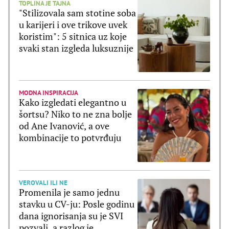
TOPLINA JE TAJNA
"Stilizovala sam stotine soba
u karijeri i ove trikove uvek
koristim": 5 sitnica uz koje
svaki stan izgleda luksuznije
MODNA INSPIRACIJA
Kako izgledati elegantno u
šortsu? Niko to ne zna bolje
od Ane Ivanović, a ove
kombinacije to potvrđuju
VEROVALI ILI NE
Promenila je samo jednu
stavku u CV-ju: Posle godinu
dana ignorisanja su je SVI
pozvali, a razlog je