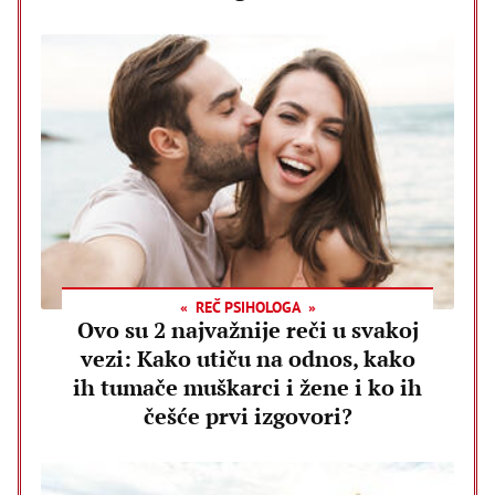
REČ PSIHOLOGA
Ovo su 2 najvažnije reči u svakoj
vezi: Kako utiču na odnos, kako
ih tumače muškarci i žene i ko ih
češće prvi izgovori?