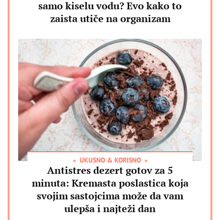
samo kiselu vodu? Evo kako to
zaista utiče na organizam
UKUSNO & KORISNO
Antistres dezert gotov za 5
minuta: Kremasta poslastica koja
svojim sastojcima može da vam
ulepša i najteži dan