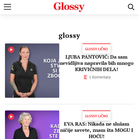
POZNATI
MODA I LEPOTA
ZDRAVI I SREĆNI
LJUBAV 
glossy
GLOSSY LIČNO
LJUBA PANTOVIĆ: Da sam
nevidljiva napravila bih mnogo
KRIVIČNIH DELA!
1 Komentara
GLOSSY LIČNO
EVA RAS: Nikada ne slušam
ničije savete, znam šta MOGU I
HOĆU!