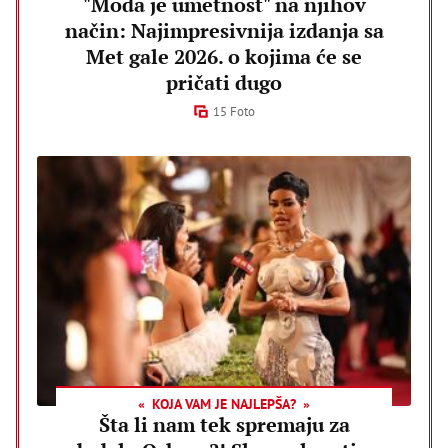
"Moda je umetnost" na njihov
način: Najimpresivnija izdanja sa
Met gale 2026. o kojima će se
pričati dugo
15 Foto
KOJA VAM JE NAJLEPŠA?
Šta li nam tek spremaju za