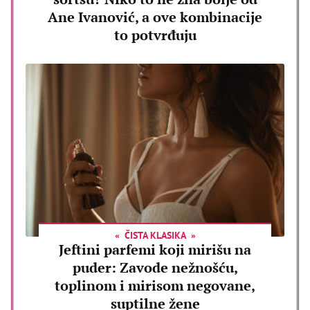
Ane Ivanović, a ove kombinacije
to potvrđuju
ČISTA KLASIKA
Jeftini parfemi koji mirišu na
puder: Zavode nežnošću,
toplinom i mirisom negovane,
suptilne žene