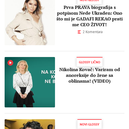
Prva PRAVA biografija s
potpisom Nede Ukraden: Ono
što mi je GADAFI REKAO prati
me CEO ŽIVOT!
2 Komentara
GLOSSY LIČNO
Nikolina Kovač: Variram od
anoreksije do žene sa
oblinama! (VIDEO)
NOVI GLOSSY