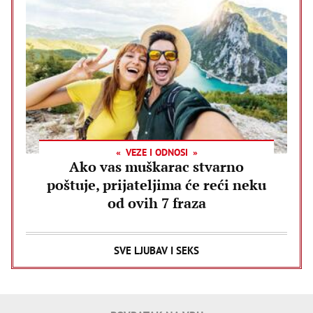
VEZE I ODNOSI
Ako vas muškarac stvarno
poštuje, prijateljima će reći neku
od ovih 7 fraza
SVE LJUBAV I SEKS