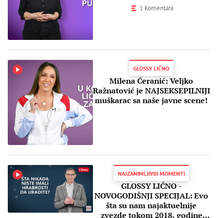
1 Komentara
GLOSSY LIČNO
Milena Ćeranić: Veljko
Ražnatović je NAJSEKSEPILNIJI
muškarac sa naše javne scene!
NAJZANIMLJIVIJI MOMENTI
GLOSSY LIČNO -
NOVOGODIŠNJI SPECIJAL: Evo
šta su nam najaktuelnije
zvezde tokom 2018. godine