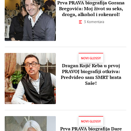
Prva PRAVA biografija Gorana
Bregovića: Moj život su seks,
droga, alkohol i rokenrol!
3 Komentara
NOVI GLOSSY
Dragan Kojić Keba u prvoj
PRAVOJ biografiji otkriva:
Predvideo sam SMRT brata
Saše!
NOVI GLOSSY
Prva PRAVA biografija Dare