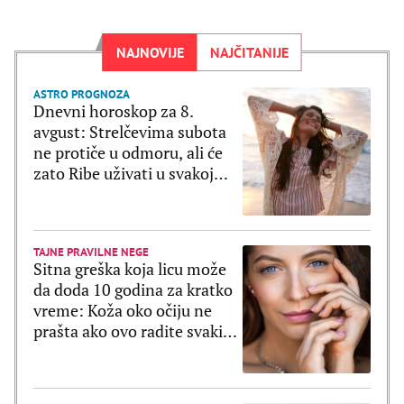
NAJNOVIJE
NAJČITANIJE
ASTRO PROGNOZA
Dnevni horoskop za 8.
avgust: Strelčevima subota
ne protiče u odmoru, ali će
zato Ribe uživati u svakoj
sekundi
TAJNE PRAVILNE NEGE
Sitna greška koja licu može
da doda 10 godina za kratko
vreme: Koža oko očiju ne
prašta ako ovo radite svaki
dan