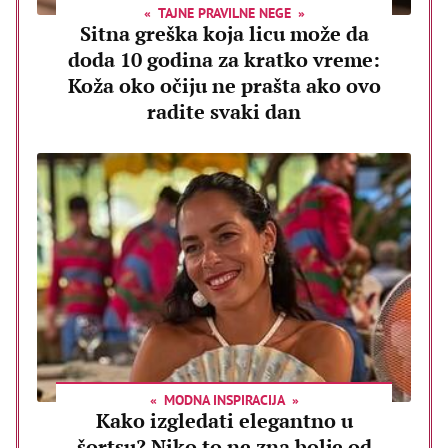
TAJNE PRAVILNE NEGE
Sitna greška koja licu može da
doda 10 godina za kratko vreme:
Koža oko očiju ne prašta ako ovo
radite svaki dan
MODNA INSPIRACIJA
Kako izgledati elegantno u
šortsu? Niko to ne zna bolje od