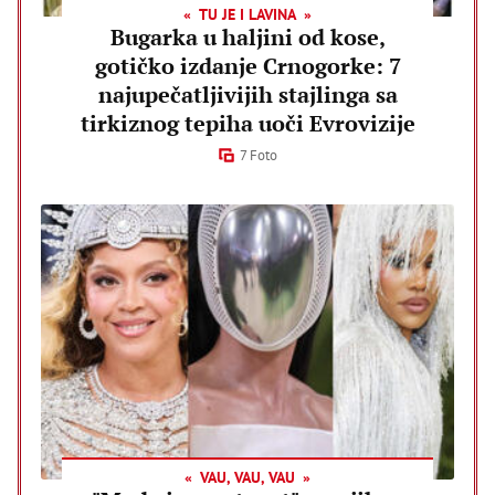
TU JE I LAVINA
Bugarka u haljini od kose,
gotičko izdanje Crnogorke: 7
najupečatljivijih stajlinga sa
tirkiznog tepiha uoči Evrovizije
7 Foto
VAU, VAU, VAU