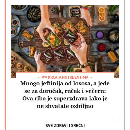
🐟 KRCATA NUTRIJENTIMA
Mnogo jeftinija od lososa, a jede
se za doručak, ručak i večeru:
Ova riba je superzdrava iako je
ne shvatate ozbiljno
SVE ZDRAVI I SREĆNI