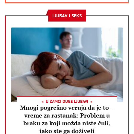
LJUBAV I SEKS
U ZAMCI DUGE LJUBAVI
Mnogi pogrešno veruju da je to –
vreme za rastanak: Problem u
braku za koji možda niste čuli,
iako ste ga doživeli