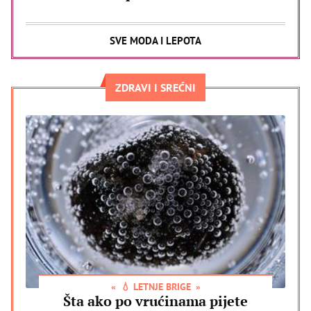
SVE MODA I LEPOTA
ZDRAVI I SREĆNI
💧 LETNJE BRIGE
Šta ako po vrućinama pijete