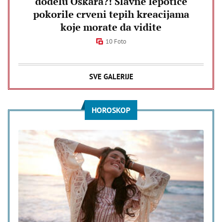
dodelu Oskara?! Slavne lepotice
pokorile crveni tepih kreacijama
koje morate da vidite
10 Foto
SVE GALERIJE
HOROSKOP