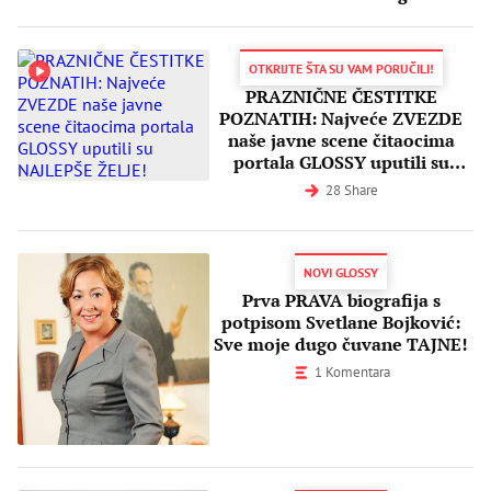
otkrile o sebi i nasmejale nas
DO SUZA!
OTKRIJTE ŠTA SU VAM PORUČILI!
PRAZNIČNE ČESTITKE
POZNATIH: Najveće ZVEZDE
naše javne scene čitaocima
portala GLOSSY uputili su
NAJLEPŠE ŽELJE!
28 Share
NOVI GLOSSY
Prva PRAVA biografija s
potpisom Svetlane Bojković:
Sve moje dugo čuvane TAJNE!
1 Komentara