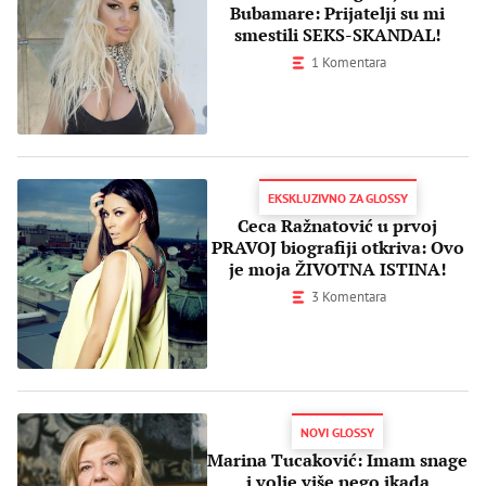
Bubamare: Prijatelji su mi
smestili SEKS-SKANDAL!
1 Komentara
EKSKLUZIVNO ZA GLOSSY
Ceca Ražnatović u prvoj
PRAVOJ biografiji otkriva: Ovo
je moja ŽIVOTNA ISTINA!
3 Komentara
NOVI GLOSSY
Marina Tucaković: Imam snage
i volje više nego ikada