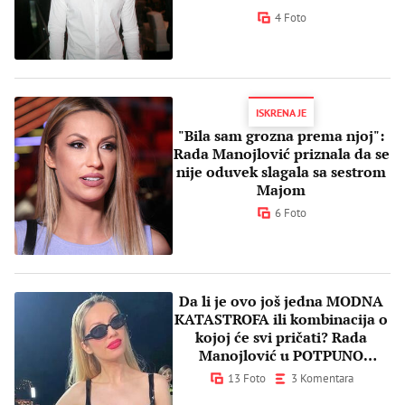
4 Foto
ISKRENA JE
"Bila sam grozna prema njoj":
Rada Manojlović priznala da se
nije oduvek slagala sa sestrom
Majom
6 Foto
Da li je ovo još jedna MODNA
KATASTROFA ili kombinacija o
kojoj će svi pričati? Rada
Manojlović u POTPUNO
NOVOM izdanju
13 Foto
3 Komentara