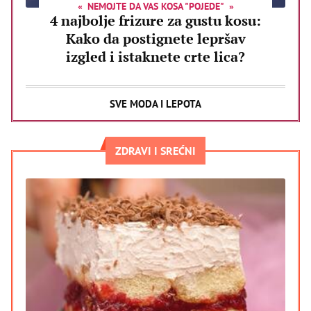
NEMOJTE DA VAS KOSA "POJEDE"
4 najbolje frizure za gustu kosu:
Kako da postignete lepršav
izgled i istaknete crte lica?
SVE MODA I LEPOTA
ZDRAVI I SREĆNI