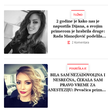
TUŽNO
2 godine je kako nas je
napustila Dijana, a svojim
primerom je hrabrila druge:
Rada Manojlović podelila
dirljivu poruku
2 Komentara
POGREŠILA JE
BILA SAM NEZADOVOLJNA I
NESREĆNA, ČEKALA SAM
PRAVO VREME ZA
ANESTEZIJU: Pevačica priznaje
da je izvadila silikone