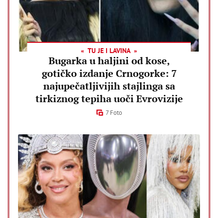
TU JE I LAVINA
Bugarka u haljini od kose,
gotičko izdanje Crnogorke: 7
najupečatljivijih stajlinga sa
tirkiznog tepiha uoči Evrovizije
7 Foto