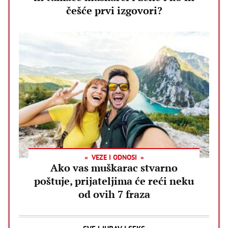
češće prvi izgovori?
VEZE I ODNOSI
Ako vas muškarac stvarno
poštuje, prijateljima će reći neku
od ovih 7 fraza