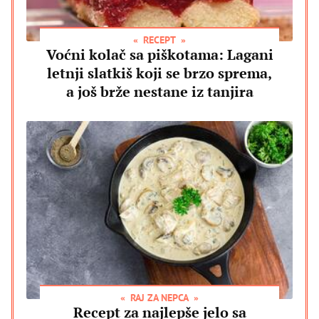
RECEPT
Voćni kolač sa piškotama: Lagani
letnji slatkiš koji se brzo sprema,
a još brže nestane iz tanjira
RAJ ZA NEPCA
Recept za najlepše jelo sa