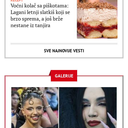
RECEPT
Voćni kolač sa piškotama:
Lagani letnji slatkiš koji se
brzo sprema, a još brže
nestane iz tanjira
SVE NAJNOVIJE VESTI
GALERIJE