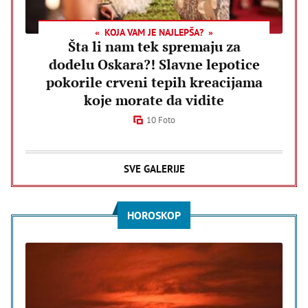
KOJA VAM JE NAJLEPŠA?
Šta li nam tek spremaju za
dodelu Oskara?! Slavne lepotice
pokorile crveni tepih kreacijama
koje morate da vidite
10 Foto
SVE GALERIJE
HOROSKOP