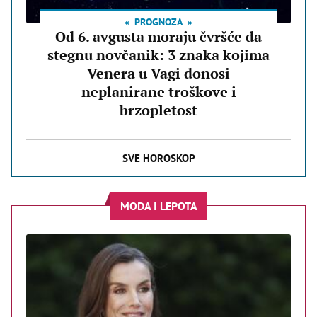
PROGNOZA
Od 6. avgusta moraju čvršće da
stegnu novčanik: 3 znaka kojima
Venera u Vagi donosi
neplanirane troškove i
brzopletost
SVE HOROSKOP
MODA I LEPOTA