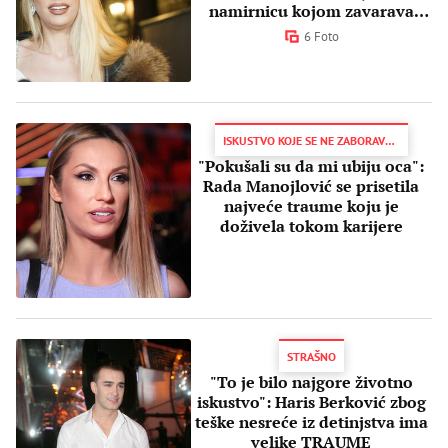
namirnicu kojom zavarava
GLAD
6 Foto
ISKUSTVO KOJE SE NE ZABORAVLJA
"Pokušali su da mi ubiju oca":
Rada Manojlović se prisetila
najveće traume koju je
doživela tokom karijere
STRAŠNO
"To je bilo najgore životno
iskustvo": Haris Berković zbog
teške nesreće iz detinjstva ima
velike TRAUME