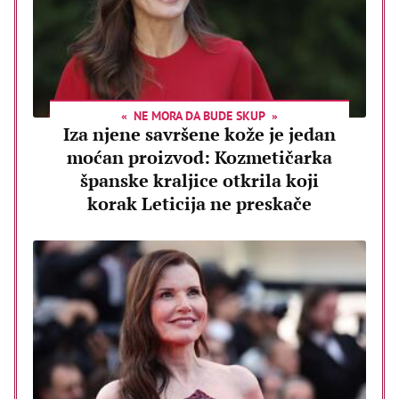
NE MORA DA BUDE SKUP
Iza njene savršene kože je jedan
moćan proizvod: Kozmetičarka
španske kraljice otkrila koji
korak Leticija ne preskače