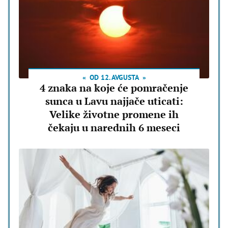
OD 12. AVGUSTA
4 znaka na koje će pomračenje
sunca u Lavu najjače uticati:
Velike životne promene ih
čekaju u narednih 6 meseci