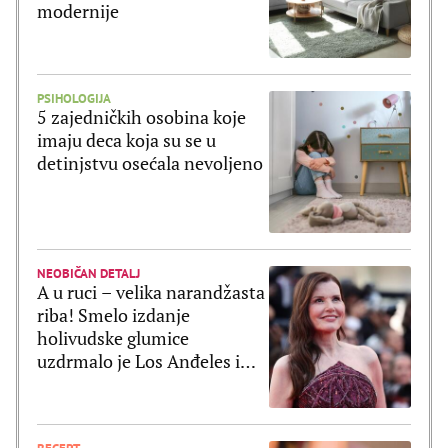
modernije
PSIHOLOGIJA
5 zajedničkih osobina koje
imaju deca koja su se u
detinjstvu osećala nevoljeno
NEOBIČAN DETALJ
A u ruci – velika narandžasta
riba! Smelo izdanje
holivudske glumice
uzdrmalo je Los Anđeles i
pomerilo granice mode