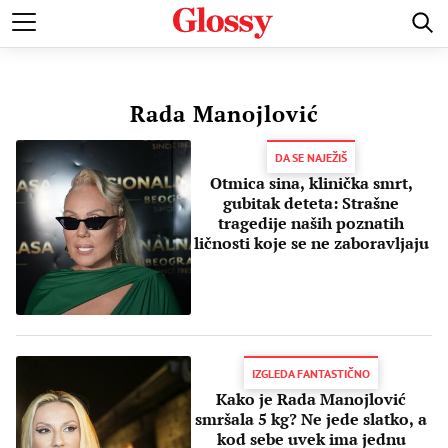
POZNATI
MODA I LEPOTA
ZDRAVI I SREĆNI
LJUBAV 
Rada Manojlović
DA SE NAJEŽIŠ
Otmica sina, klinička smrt,
gubitak deteta: Strašne
tragedije naših poznatih
ličnosti koje se ne zaboravljaju
IZGLEDA FANTASTIČNO
Kako je Rada Manojlović
smršala 5 kg? Ne jede slatko, a
kod sebe uvek ima jednu