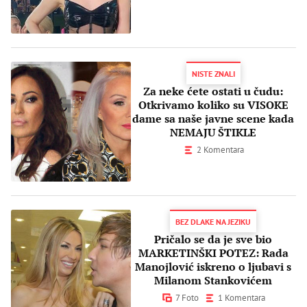
NISTE ZNALI
Za neke ćete ostati u čudu:
Otkrivamo koliko su VISOKE
dame sa naše javne scene kada
NEMAJU ŠTIKLE
2 Komentara
BEZ DLAKE NA JEZIKU
Pričalo se da je sve bio
MARKETINŠKI POTEZ: Rada
Manojlović iskreno o ljubavi s
Milanom Stankovićem
7 Foto
1 Komentara