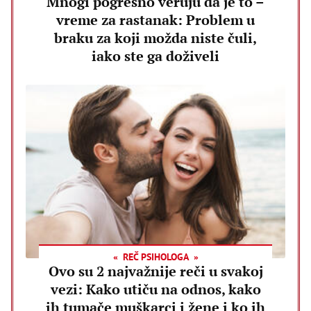
Mnogi pogrešno veruju da je to –
vreme za rastanak: Problem u
braku za koji možda niste čuli,
iako ste ga doživeli
REČ PSIHOLOGA
Ovo su 2 najvažnije reči u svakoj
vezi: Kako utiču na odnos, kako
ih tumače muškarci i žene i ko ih