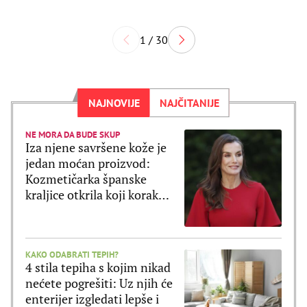
1 / 30
NAJNOVIJE
NAJČITANIJE
NE MORA DA BUDE SKUP
Iza njene savršene kože je
jedan moćan proizvod:
Kozmetičarka španske
kraljice otkrila koji korak
Leticija ne preskače
KAKO ODABRATI TEPIH?
4 stila tepiha s kojim nikad
nećete pogrešiti: Uz njih će
enterijer izgledati lepše i