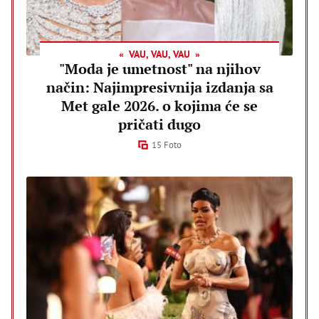
VAU, VAU, VAU
"Moda je umetnost" na njihov
način: Najimpresivnija izdanja sa
Met gale 2026. o kojima će se
pričati dugo
15 Foto