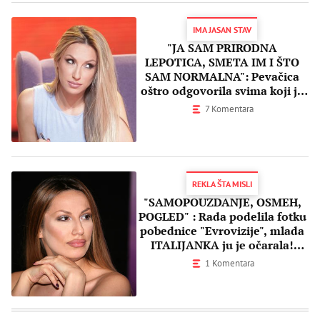
IMA JASAN STAV
"JA SAM PRIRODNA
LEPOTICA, SMETA IM I ŠTO
SAM NORMALNA": Pevačica
oštro odgovorila svima koji je
ne podržavaju!
7 Komentara
REKLA ŠTA MISLI
"SAMOPOUZDANJE, OSMEH,
POGLED" : Rada podelila fotku
pobednice "Evrovizije", mlada
ITALIJANKA ju je očarala!
(FOTO)
1 Komentara