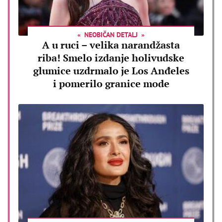
NEOBIČAN DETALJ
A u ruci – velika narandžasta
riba! Smelo izdanje holivudske
glumice uzdrmalo je Los Anđeles
i pomerilo granice mode