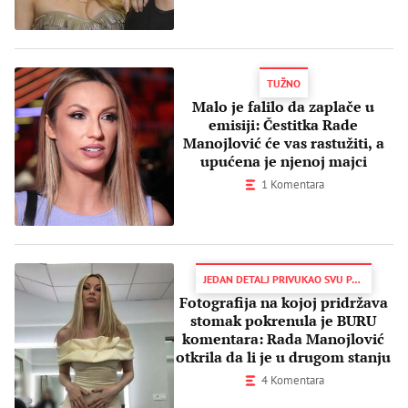
TUŽNO
Malo je falilo da zaplače u
emisiji: Čestitka Rade
Manojlović će vas rastužiti, a
upućena je njenoj majci
1 Komentara
JEDAN DETALJ PRIVUKAO SVU PAŽNJU
Fotografija na kojoj pridržava
stomak pokrenula je BURU
komentara: Rada Manojlović
otkrila da li je u drugom stanju
4 Komentara