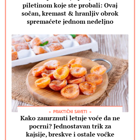
piletinom koje ste probali: Ovaj
sočan, kremast & hranljiv obrok
spremaćete jednom nedeljno
PRAKTIČNI SAVETI
Kako zamrznuti letnje voće da ne
pocrni? Jednostavan trik za
kajsije, breskve i ostale voćke