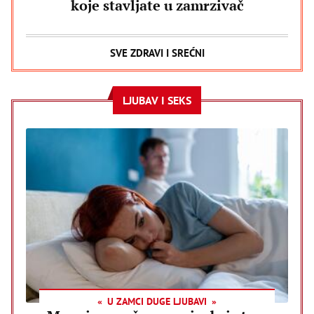
koje stavljate u zamrzivač
SVE ZDRAVI I SREĆNI
LJUBAV I SEKS
U ZAMCI DUGE LJUBAVI