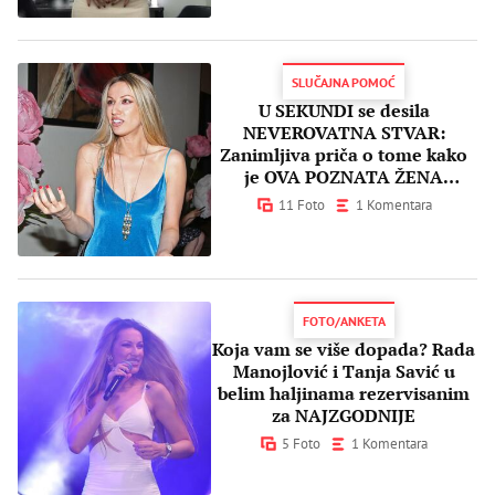
SLUČAJNA POMOĆ
U SEKUNDI se desila
NEVEROVATNA STVAR:
Zanimljiva priča o tome kako
je OVA POZNATA ŽENA
okrenula sudbinu Rade
11 Foto
1 Komentara
Manojlović
FOTO/ANKETA
Koja vam se više dopada? Rada
Manojlović i Tanja Savić u
belim haljinama rezervisanim
za NAJZGODNIJE
5 Foto
1 Komentara