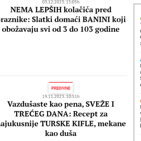
03.12.2023. 15:05h
NEMA LEPŠIH kolačića pred
raznike: Slatki domaći BANINI koji
obožavaju svi od 3 do 103 godine
PREDIVNE
19.11.2023. 10:51h
Vazdušaste kao pena, SVEŽE I
TREĆEG DANA: Recept za
ajukusnije TURSKE KIFLE, mekane
kao duša