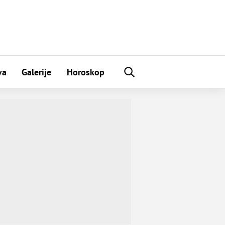
va
Galerije
Horoskop