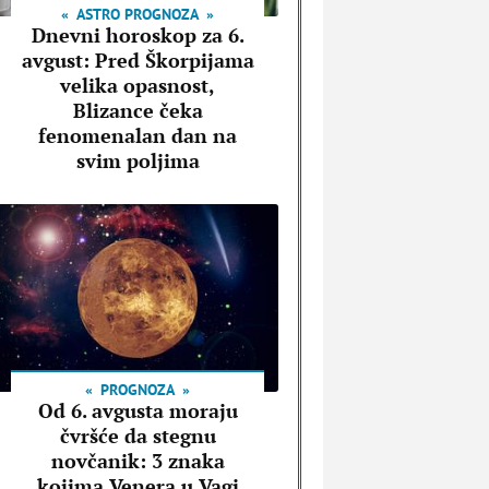
ASTRO PROGNOZA
Dnevni horoskop za 6.
avgust: Pred Škorpijama
velika opasnost,
Blizance čeka
fenomenalan dan na
svim poljima
PROGNOZA
Od 6. avgusta moraju
čvršće da stegnu
novčanik: 3 znaka
kojima Venera u Vagi