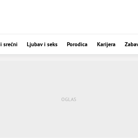
i srećni
Ljubav i seks
Porodica
Karijera
Zaba