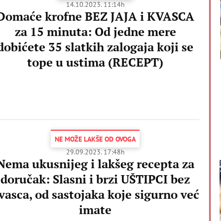
14.10.2023. 11:14h
Domaće krofne BEZ JAJA i KVASCA
za 15 minuta: Od jedne mere
dobićete 35 slatkih zalogaja koji se
tope u ustima (RECEPT)
NE MOŽE LAKŠE OD OVOGA
29.09.2023. 17:48h
Nema ukusnijeg i lakšeg recepta za
doručak: Slasni i brzi UŠTIPCI bez
vasca, od sastojaka koje sigurno već
imate