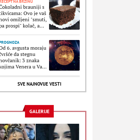
RECEPT NA BRZINU
Čokoladni brauniji s
tikvicama: Ovo je vaš
novi omiljeni "smuti,
pa prospi" kolač, a
oduzeće vam samo 5
minuta
PROGNOZA
Od 6. avgusta moraju
čvršće da stegnu
novčanik: 3 znaka
kojima Venera u Vagi
donosi neplanirane
troškove i brzopletost
SVE NAJNOVIJE VESTI
GALERIJE