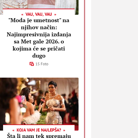
VAU, VAU, VAU
"Moda je umetnost" na
njihov način:
Najimpresivnija izdanja
sa Met gale 2026. o
kojima će se pričati
dugo
15 Foto
KOJA VAM JE NAJLEPŠA?
Šta li nam tek spremaju