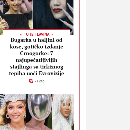
TU JE I LAVINA
Bugarka u haljini od
kose, gotičko izdanje
Crnogorke: 7
najupečatljivijih
stajlinga sa tirkiznog
tepiha uoči Evrovizije
7 Foto