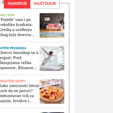
NAJNOVIJE
NAJČITANIJE
MALI STAN
"Pojede" vam i po
nekoliko kvadrata:
Greška u uređenju
zbog koje dnevna
soba izgleda manje
ASTRO PROGNOZA
Dnevni horoskop za 6.
avgust: Pred
Škorpijama velika
opasnost, Blizance
čeka fenomenalan
dan na svim poljima
PRAKTIČNI SAVETI
Kako zamrznuti letnje
voće da ne pocrni?
Jednostavan trik za
kajsije, breskve i
ostale voćke koje
stavljate u zamrzivač