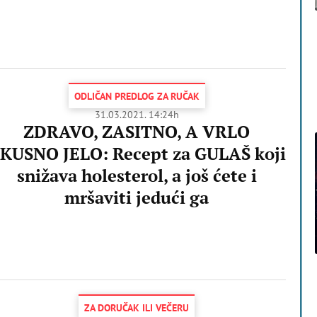
ODLIČAN PREDLOG ZA RUČAK
31.03.2021. 14:24h
ZDRAVO, ZASITNO, A VRLO
KUSNO JELO: Recept za GULAŠ koji
snižava holesterol, a još ćete i
mršaviti jedući ga
ZA DORUČAK ILI VEČERU