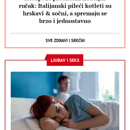
ručak: Italijanski pileći kotleti su
hrskavi & sočni, a spremaju se
brzo i jednostavno
SVE ZDRAVI I SREĆNI
LJUBAV I SEKS