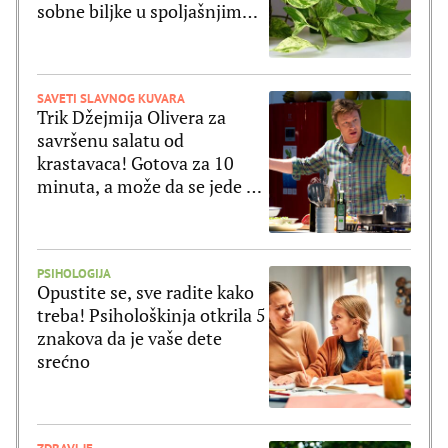
sobne biljke u spoljašnjim
uslovima
SAVETI SLAVNOG KUVARA
Trik Džejmija Olivera za
savršenu salatu od
krastavaca! Gotova za 10
minuta, a može da se jede uz
ribu ili meso
PSIHOLOGIJA
Opustite se, sve radite kako
treba! Psihološkinja otkrila 5
znakova da je vaše dete
srećno