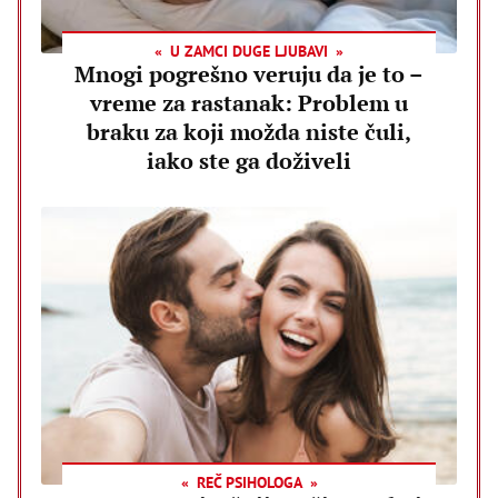
U ZAMCI DUGE LJUBAVI
Mnogi pogrešno veruju da je to –
vreme za rastanak: Problem u
braku za koji možda niste čuli,
iako ste ga doživeli
REČ PSIHOLOGA