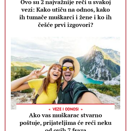
Ovo su 2 najvažnije reči u svakoj
vezi: Kako utiču na odnos, kako
ih tumače muškarci i žene i ko ih
češće prvi izgovori?
VEZE I ODNOSI
Ako vas muškarac stvarno
poštuje, prijateljima će reći neku
od ovih 7 fraza