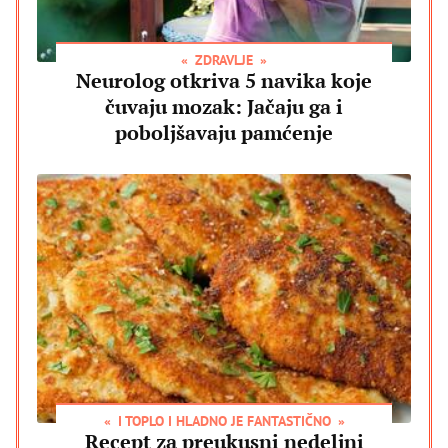
ZDRAVLJE
Neurolog otkriva 5 navika koje
čuvaju mozak: Jačaju ga i
poboljšavaju pamćenje
I TOPLO I HLADNO JE FANTASTIČNO
Recept za preukusni nedeljni