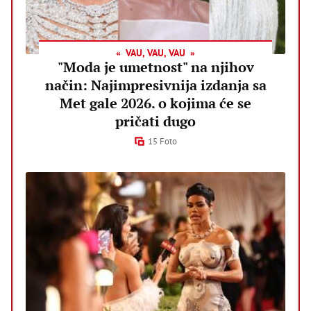
VAU, VAU, VAU
"Moda je umetnost" na njihov
način: Najimpresivnija izdanja sa
Met gale 2026. o kojima će se
pričati dugo
15 Foto