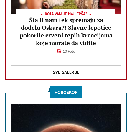
KOJA VAM JE NAJLEPŠA?
Šta li nam tek spremaju za
dodelu Oskara?! Slavne lepotice
pokorile crveni tepih kreacijama
koje morate da vidite
10 Foto
SVE GALERIJE
HOROSKOP