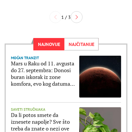
1 / 3
NAJNOVIJE
NAJČITANIJE
MOĆAN TRANZIT
Mars u Raku od 11. avgusta
do 27. septembra: Donosi
buran iskorak iz zone
komfora, evo kog datuma
treba biti na oprezu
SAVETI STRUČNJAKA
Da li potos smete da
iznesete napolje? Sve što
treba da znate o nezi ove