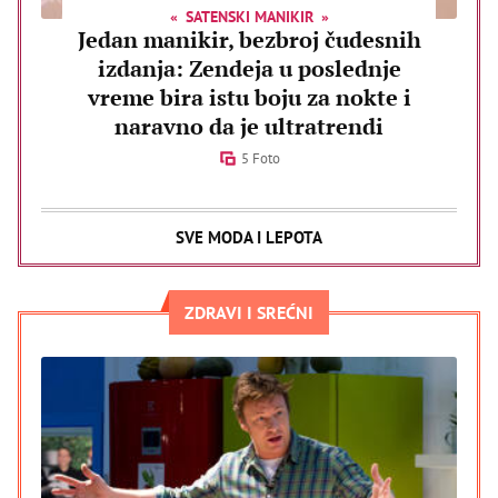
SATENSKI MANIKIR
Jedan manikir, bezbroj čudesnih
izdanja: Zendeja u poslednje
vreme bira istu boju za nokte i
naravno da je ultratrendi
5 Foto
SVE MODA I LEPOTA
ZDRAVI I SREĆNI