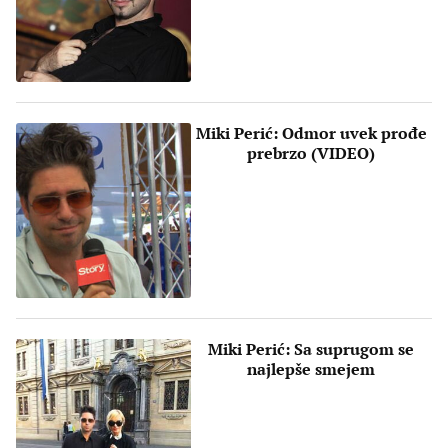
Miki Perić: Odmor uvek prođe
prebrzo (VIDEO)
Miki Perić: Sa suprugom se
najlepše smejem