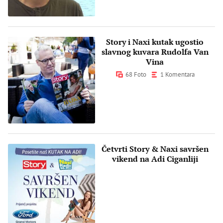
Story i Naxi kutak ugostio
slavnog kuvara Rudolfa Van
Vina
68 Foto
1 Komentara
Četvrti Story & Naxi savršen
vikend na Adi Ciganliji