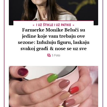
I UZ ŠTIKLE I UZ PATIKE
Farmerke Monike Beluči su
jedine koje vam trebaju ove
sezone: Izdužuju figuru, laskaju
svakoj građi & nose se uz sve
5 Foto