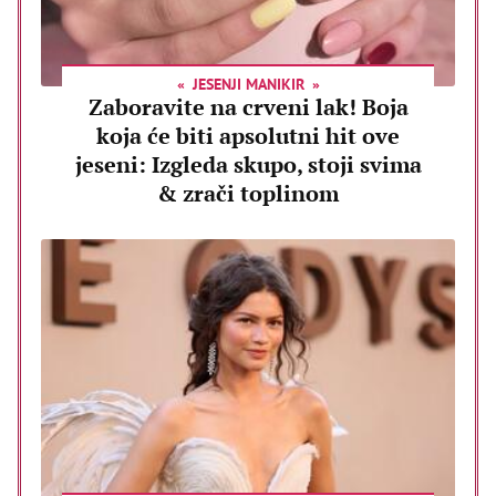
JESENJI MANIKIR
Zaboravite na crveni lak! Boja
koja će biti apsolutni hit ove
jeseni: Izgleda skupo, stoji svima
& zrači toplinom