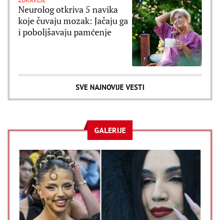
ZDRAVLJE
Neurolog otkriva 5 navika
koje čuvaju mozak: Jačaju ga
i poboljšavaju pamćenje
SVE NAJNOVIJE VESTI
GALERIJE