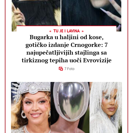
TU JE I LAVINA
Bugarka u haljini od kose,
gotičko izdanje Crnogorke: 7
najupečatljivijih stajlinga sa
tirkiznog tepiha uoči Evrovizije
7 Foto