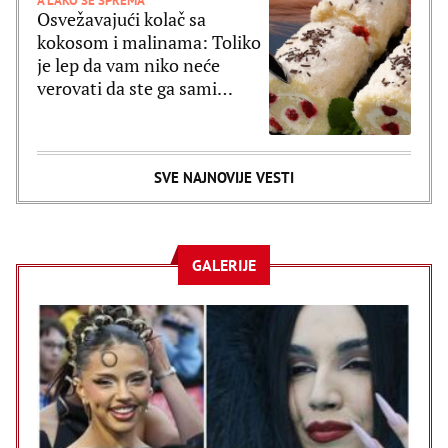
A LAKO SE SPREMA
Osvežavajući kolač sa
kokosom i malinama: Toliko
je lep da vam niko neće
verovati da ste ga sami
spremali (RECEPT)
SVE NAJNOVIJE VESTI
GALERIJE