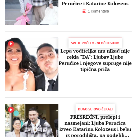
Perućice i Katarine Kolozeus
1 Komentara
SVE JE POČELO - NEOČEKIVANO
Lepa voditeljka mu nikad nije
rekla "DA": Ljubav Ljube
Perućice i njegove supruge nije
tipična priča
DUGO SU OVO ČEKALI
PRESREĆNI, prelepi i
nasmejani: Ljuba Perućica
izveo Katarinu Kolozeus i bebu
iz porodilišta, pa podelili