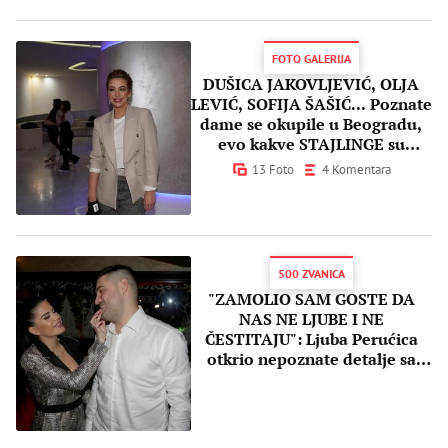
FOTO GALERIJA
DUŠICA JAKOVLJEVIĆ, OLJA
LEVIĆ, SOFIJA ŠAŠIĆ... Poznate
dame se okupile u Beogradu,
evo kakve STAJLINGE su
odabrale
13 Foto
4 Komentara
500 ZVANICA
"ZAMOLIO SAM GOSTE DA
NAS NE LJUBE I NE
ČESTITAJU": Ljuba Perućica
otkrio nepoznate detalje sa
venčanja!