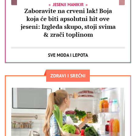
JESENJI MANIKIR
Zaboravite na crveni lak! Boja
koja će biti apsolutni hit ove
jeseni: Izgleda skupo, stoji svima
& zrači toplinom
SVE MODA I LEPOTA
ZDRAVI I SREĆNI