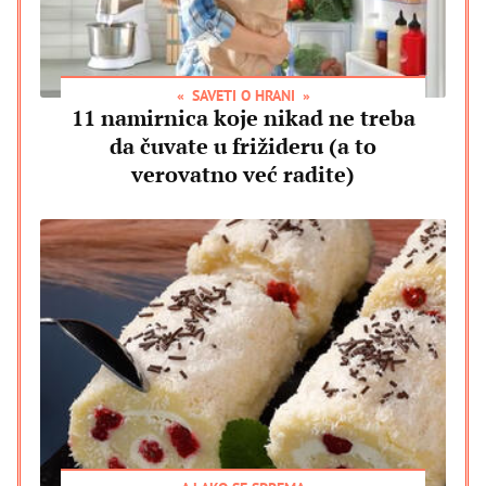
SAVETI O HRANI
11 namirnica koje nikad ne treba
da čuvate u frižideru (a to
verovatno već radite)