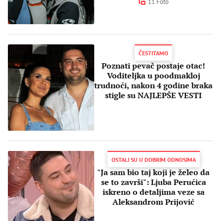
11 Foto
ČESTITAMO
Poznati pevač postaje otac!
Voditeljka u poodmakloj
trudnoći, nakon 4 godine braka
stigle su NAJLEPŠE VESTI
OSTALI SU U DOBRIM ODNOSIMA
"Ja sam bio taj koji je želeo da
se to završi": Ljuba Perućica
iskreno o detaljima veze sa
Aleksandrom Prijović