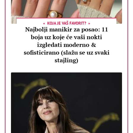
KOJA JE VAŠ FAVORIT?
Najbolji manikir za posao: 11
boja uz koje će vaši nokti
izgledati moderno &
sofisticirano (slažu se uz svaki
stajling)