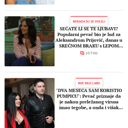
NEKADA SU SE VOLELI
SEĆATE LI SE TE LJUBAVI?
Popularni pevač bio je lud za
Aleksandrom Prijović, danas u
SREĆNOM BRAKU s LEPOM
voditeljkom
10 Foto
NIJE BILO LAKO
"DVA MESECA SAM KORISTIO
PUMPICU": Pevač priznaje da
je nakon preležanog virusa
imao tegobe, a onda i višak
kilograma!