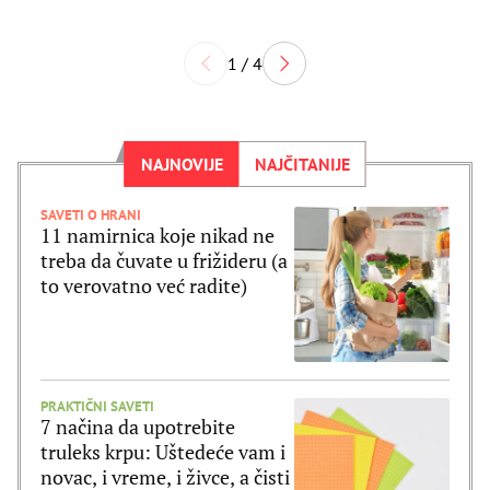
1 / 4
NAJNOVIJE
NAJČITANIJE
SAVETI O HRANI
11 namirnica koje nikad ne
treba da čuvate u frižideru (a
to verovatno već radite)
PRAKTIČNI SAVETI
7 načina da upotrebite
truleks krpu: Uštedeće vam i
novac, i vreme, i živce, a čisti