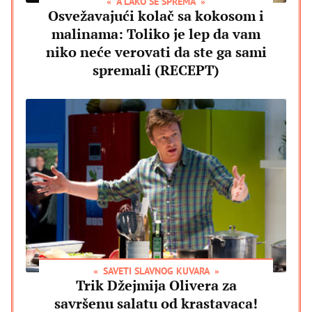
A LAKO SE SPREMA
Osvežavajući kolač sa kokosom i
malinama: Toliko je lep da vam
niko neće verovati da ste ga sami
spremali (RECEPT)
SAVETI SLAVNOG KUVARA
Trik Džejmija Olivera za
savršenu salatu od krastavaca!