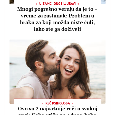
U ZAMCI DUGE LJUBAVI
Mnogi pogrešno veruju da je to –
vreme za rastanak: Problem u
braku za koji možda niste čuli,
iako ste ga doživeli
REČ PSIHOLOGA
Ovo su 2 najvažnije reči u svakoj