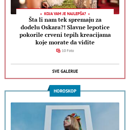
KOJA VAM JE NAJLEPŠA?
Šta li nam tek spremaju za
dodelu Oskara?! Slavne lepotice
pokorile crveni tepih kreacijama
koje morate da vidite
10 Foto
SVE GALERIJE
HOROSKOP