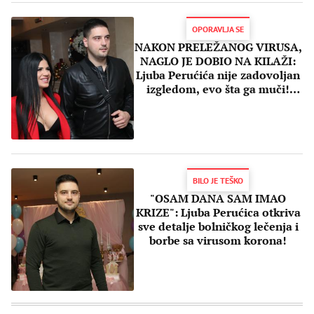
OPORAVLJA SE
NAKON PRELEŽANOG VIRUSA,
NAGLO JE DOBIO NA KILAŽI:
Ljuba Perućića nije zadovoljan
izgledom, evo šta ga muči!
(FOTO)
BILO JE TEŠKO
"OSAM DANA SAM IMAO
KRIZE": Ljuba Perućica otkriva
sve detalje bolničkog lečenja i
borbe sa virusom korona!