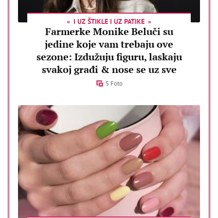
I UZ ŠTIKLE I UZ PATIKE
Farmerke Monike Beluči su
jedine koje vam trebaju ove
sezone: Izdužuju figuru, laskaju
svakoj građi & nose se uz sve
5 Foto