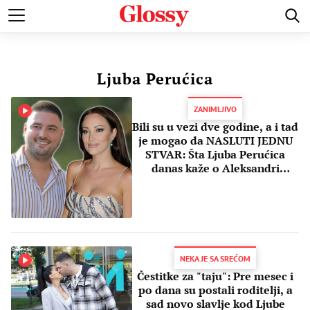
POZNATI
MODA I LEPOTA
ZDRAVI I SREĆNI
LJUBAV 
Ljuba Perućica
ZANIMLJIVO
Bili su u vezi dve godine, a i tad
je mogao da NASLUTI JEDNU
STVAR: Šta Ljuba Perućica
danas kaže o Aleksandri
Prijović?
NEKA JE SA SREĆOM
Čestitke za "taju": Pre mesec i
po dana su postali roditelji, a
sad novo slavlje kod Ljube