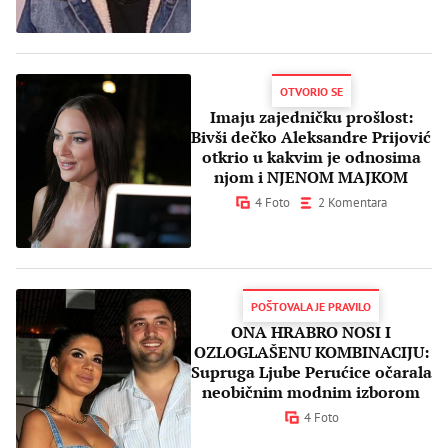
OTVORIO SE
Imaju zajedničku prošlost:
Bivši dečko Aleksandre Prijović
otkrio u kakvim je odnosima
njom i NJENOM MAJKOM
4 Foto
2 Komentara
POŠTOVALA JE PRAVILO
ONA HRABRO NOSI I
OZLOGLAŠENU KOMBINACIJU:
Supruga Ljube Perućice očarala
neobičnim modnim izborom
4 Foto