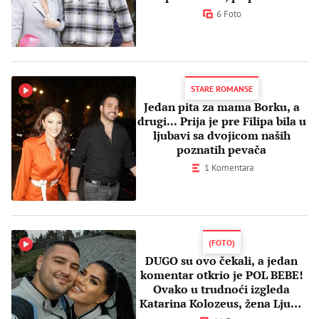
utiske (FOTO)
6 Foto
STARE ROMANSE
Jedan pita za mama Borku, a
drugi... Prija je pre Filipa bila u
ljubavi sa dvojicom naših
poznatih pevača
1 Komentara
(FOTO)
DUGO su ovo čekali, a jedan
komentar otkrio je POL BEBE!
Ovako u trudnoći izgleda
Katarina Kolozeus, žena Ljube
Perućice