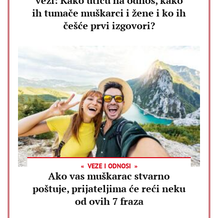
vezi: Kako utiču na odnos, kako
ih tumače muškarci i žene i ko ih
češće prvi izgovori?
VEZE I ODNOSI
Ako vas muškarac stvarno
poštuje, prijateljima će reći neku
od ovih 7 fraza