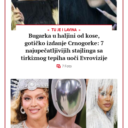
TU JE I LAVINA
Bugarka u haljini od kose,
gotičko izdanje Crnogorke: 7
najupečatljivijih stajlinga sa
tirkiznog tepiha uoči Evrovizije
7 Foto