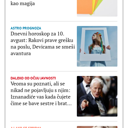
kao magija
ASTRO PROGNOZA
Dnevni horoskop za 10.
avgust: Rakovi prave grešku
na poslu, Devicama se smeši
avantura
DALEKO OD OČIJU JAVNOSTI
Veoma su poznati, ali se
nikad ne pojavljuju s njim:
Iznanadiće vas kada čujete
čime se bave sestre i brat
Ričarada Gira