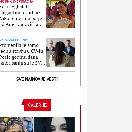
MODNA INSPIRACIJA
Kako izgledati
elegantno u šortsu?
Niko to ne zna bolje
od Ane Ivanović, a
ove kombinacije to
potvrđuju
VEROVALI ILI NE
Promenila je samo
jednu stavku u CV-ju:
Posle godinu dana
ignorisanja su je SVI
pozvali, a razlog je
poražavajući
SVE NAJNOVIJE VESTI
GALERIJE