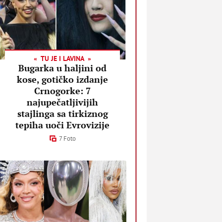
TU JE I LAVINA
Bugarka u haljini od
kose, gotičko izdanje
Crnogorke: 7
najupečatljivijih
stajlinga sa tirkiznog
tepiha uoči Evrovizije
7 Foto