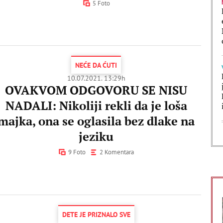
5 Foto
NEĆE DA ĆUTI
10.07.2021. 13:29h
OVAKVOM ODGOVORU SE NISU
NADALI: Nikoliji rekli da je loša
majka, ona se oglasila bez dlake na
jeziku
9 Foto
2 Komentara
DETE JE PRIZNALO SVE