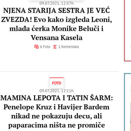
09.07.2021. 12:57h
NJENA STARIJA SESTRA JE VEĆ
ZVEZDA! Evo kako izgleda Leoni,
mlađa ćerka Monike Beluči i
Vensana Kasela
6 Foto
1 Komentara
FOTO
09.07.2021. 12:11h
MAMINA LEPOTA I TATIN ŠARM:
Penelope Kruz i Havijer Bardem
nikad ne pokazuju decu, ali
paparacima ništa ne promiče