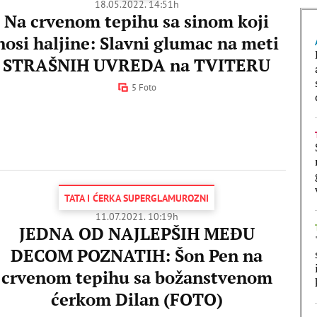
18.05.2022. 14:51h
Na crvenom tepihu sa sinom koji
nosi haljine: Slavni glumac na meti
STRAŠNIH UVREDA na TVITERU
5 Foto
TATA I ĆERKA SUPERGLAMUROZNI
11.07.2021. 10:19h
JEDNA OD NAJLEPŠIH MEĐU
DECOM POZNATIH: Šon Pen na
crvenom tepihu sa božanstvenom
ćerkom Dilan (FOTO)