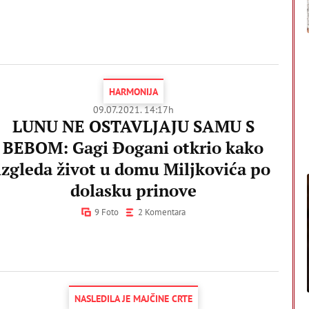
HARMONIJA
09.07.2021. 14:17h
LUNU NE OSTAVLJAJU SAMU S
BEBOM: Gagi Đogani otkrio kako
izgleda život u domu Miljkovića po
dolasku prinove
9 Foto
2 Komentara
NASLEDILA JE MAJČINE CRTE