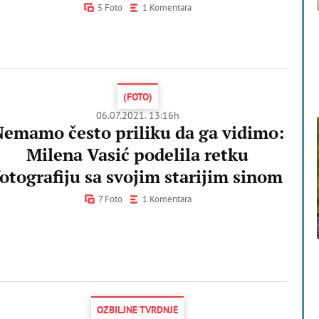
5 Foto
1 Komentara
(FOTO)
06.07.2021. 13:16h
emamo često priliku da ga vidimo:
Milena Vasić podelila retku
fotografiju sa svojim starijim sinom
7 Foto
1 Komentara
OZBILJNE TVRDNJE