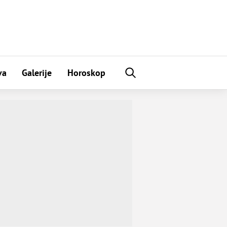
va
Galerije
Horoskop