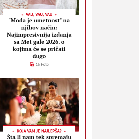
VAU, VAU, VAU
"Moda je umetnost" na
njihov način:
Najimpresivnija izdanja
sa Met gale 2026. o
kojima će se pričati
dugo
15 Foto
KOJA VAM JE NAJLEPŠA?
Šta li nam tek spremaju