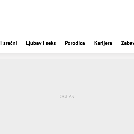
i srećni
Ljubav i seks
Porodica
Karijera
Zaba