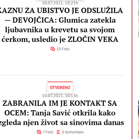
10.07.2021. 10:21h
KAZNU ZA UBISTVO JE ODSLUŽILA
— DEVOJČICA: Glumica zatekla
ljubavnika u krevetu sa svojom
ćerkom, usledio je ZLOČIN VEKA
10 Foto
OTVORENO
10.07.2021. 10:13h
ZABRANILA IM JE KONTAKT SA
OCEM: Tanja Savić otkrila kako
zgleda njen život sa sinovima danas
7 Foto
6 Komentara