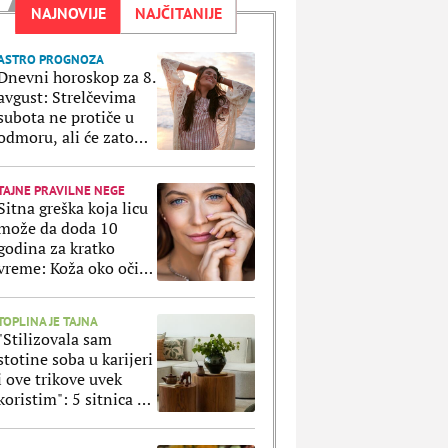
NAJNOVIJE
NAJČITANIJE
ASTRO PROGNOZA
Dnevni horoskop za 8.
avgust: Strelčevima
subota ne protiče u
odmoru, ali će zato
Ribe uživati u svakoj
sekundi
TAJNE PRAVILNE NEGE
Sitna greška koja licu
može da doda 10
godina za kratko
vreme: Koža oko očiju
ne prašta ako ovo
radite svaki dan
TOPLINA JE TAJNA
"Stilizovala sam
stotine soba u karijeri
i ove trikove uvek
koristim": 5 sitnica uz
koje svaki stan
izgleda luksuznije