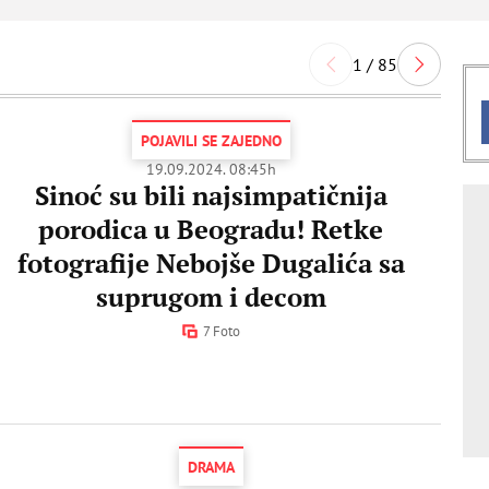
1 / 85
POJAVILI SE ZAJEDNO
19.09.2024. 08:45h
Sinoć su bili najsimpatičnija
porodica u Beogradu! Retke
fotografije Nebojše Dugalića sa
suprugom i decom
7 Foto
DRAMA