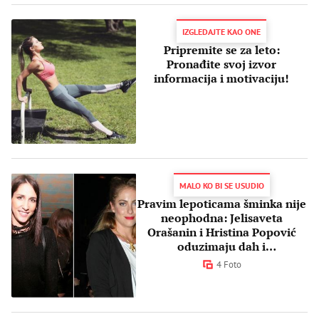
IZGLEDAJTE KAO ONE
Pripremite se za leto:
Pronađite svoj izvor
informacija i motivaciju!
MALO KO BI SE USUDIO
Pravim lepoticama šminka nije
neophodna: Jelisaveta
Orašanin i Hristina Popović
oduzimaju dah i
NEVEROVATNIM PODVIGOM i
4 Foto
lepotom (FOTO)