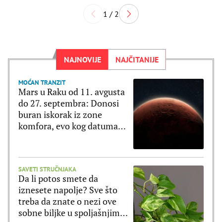
1 / 2
NAJNOVIJE
NAJČITANIJE
MOĆAN TRANZIT
Mars u Raku od 11. avgusta
do 27. septembra: Donosi
buran iskorak iz zone
komfora, evo kog datuma
treba biti na oprezu
SAVETI STRUČNJAKA
Da li potos smete da
iznesete napolje? Sve što
treba da znate o nezi ove
sobne biljke u spoljašnjim