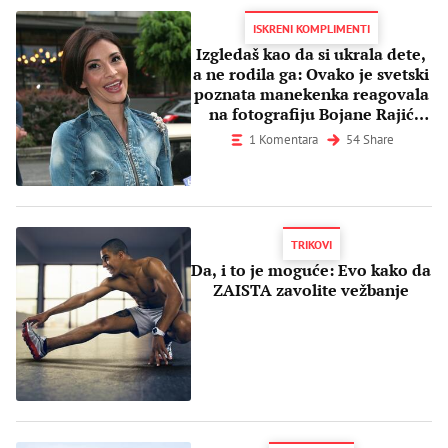
ISKRENI KOMPLIMENTI
Izgledaš kao da si ukrala dete,
a ne rodila ga: Ovako je svetski
poznata manekenka reagovala
na fotografiju Bojane Rajić
(FOTO)
1 Komentara
54 Share
TRIKOVI
Da, i to je moguće: Evo kako da
ZAISTA zavolite vežbanje