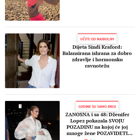
UČITE OD NAJBOLJIH
Dijeta Sindi Kraford:
Balansirana ishrana za dobro
zdravlje i hormonsku
ravnotežu
GODINE SU SAMO BROJ
ZANOSNA i sa 48: Dženifer
Lopez pokazala SVOJU
POZADINU na kojoj će joj
mnoge žene POZAVIDETI
(FOTO)