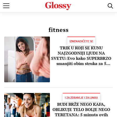
POZNATI
MODA I LEPOTA
ZDRAVI I SREĆNI
LJUBAV 
fitness
IZNENADIĆETE SE
TRIK U KOJI SE KUNU
NAJZGODNIJI LJUDI NA
SVETU: Evo kako SUPERBRZO
smanjiti obim struka za 5
centimetara
I ZA ZDRAVLJE I ZA LINIJU
BUDI BRŽE NEGO KAFA,
OBLIKUJE TELO BOLJE NEGO
TERETANA: 5 minuta ovih