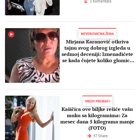
3 Komentara
NEVEROVATNA ŽENA
Mirjana Karanović otkriva
tajnu svog dobrog izgleda u
sedmoj deceniji: Iznenadićete
se kada čujete koliko glumica
vežba
VREDI PROBATI
Kašičica ove biljke rešiće vašu
muku sa kilogramima: Za
mesec dana 5 kilograma manje
(FOTO)
37 Share