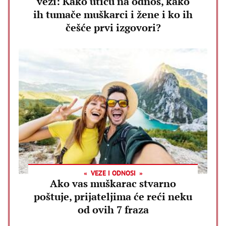
vezi: Kako utiču na odnos, kako
ih tumače muškarci i žene i ko ih
češće prvi izgovori?
VEZE I ODNOSI
Ako vas muškarac stvarno
poštuje, prijateljima će reći neku
od ovih 7 fraza