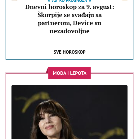
ASTRO PROGNOZA
Dnevni horoskop za 9. avgust:
Škorpije se svađaju sa
partnerom, Device su
nezadovoljne
SVE HOROSKOP
MODA I LEPOTA