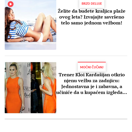
BRZO DELUJE
Želite da budete kraljica plaže
ovog leta? Izvajajte savršeno
telo samo jednom vežbom!
MOĆNI ČUČANJ
Trener Kloi Kardašijan otkrio
njenu vežbu za zadnjicu:
Jednostavna je i zabavna, a
učiniće da u kupaćem izgledate
fenomenalno