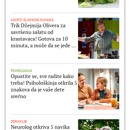
uslovima
SAVETI SLAVNOG KUVARA
Trik Džejmija Olivera za
savršenu salatu od
krastavaca! Gotova za 10
minuta, a može da se jede uz
ribu ili meso
PSIHOLOGIJA
Opustite se, sve radite kako
treba! Psihološkinja otkrila 5
znakova da je vaše dete
srećno
ZDRAVLJE
Neurolog otkriva 5 navika