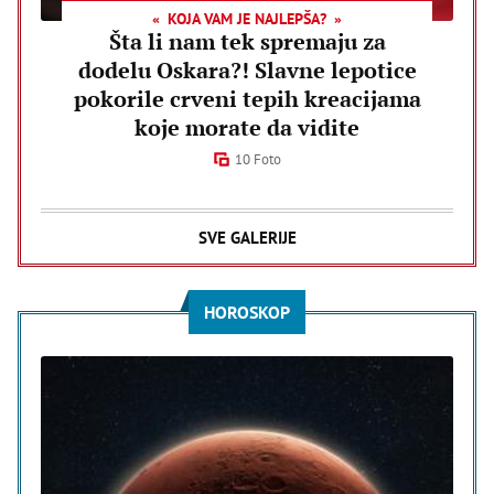
KOJA VAM JE NAJLEPŠA?
Šta li nam tek spremaju za
dodelu Oskara?! Slavne lepotice
pokorile crveni tepih kreacijama
koje morate da vidite
10 Foto
SVE GALERIJE
HOROSKOP