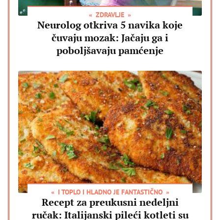
ZDRAVLJE
Neurolog otkriva 5 navika koje
čuvaju mozak: Jačaju ga i
poboljšavaju pamćenje
I TOPLO I HLADNO JE FANTASTIČNO
Recept za preukusni nedeljni
ručak: Italijanski pileći kotleti su