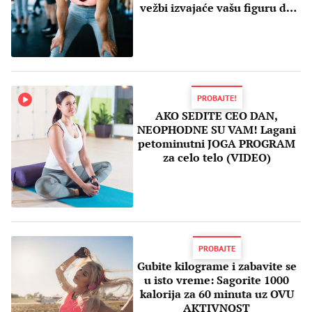
vežbi izvajaće vašu figuru do
neprepoznatljivosti
PROBAJTE!
AKO SEDITE CEO DAN,
NEOPHODNE SU VAM! Lagani
petominutni JOGA PROGRAM
za celo telo (VIDEO)
PROBAJTE
Gubite kilograme i zabavite se
u isto vreme: Sagorite 1000
kalorija za 60 minuta uz OVU
AKTIVNOST