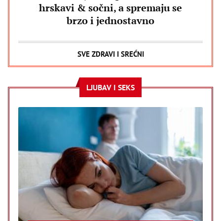
hrskavi & sočni, a spremaju se
brzo i jednostavno
SVE ZDRAVI I SREĆNI
LJUBAV I SEKS