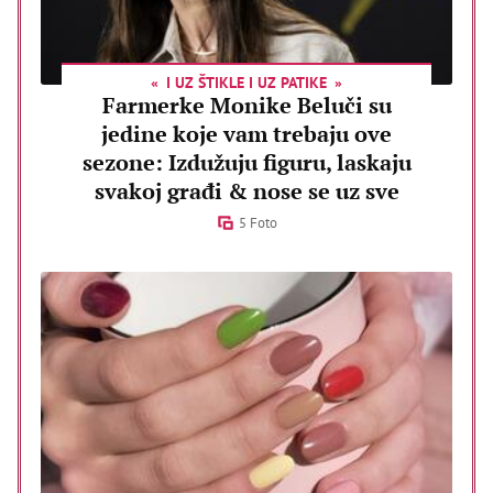
I UZ ŠTIKLE I UZ PATIKE
Farmerke Monike Beluči su
jedine koje vam trebaju ove
sezone: Izdužuju figuru, laskaju
svakoj građi & nose se uz sve
5 Foto