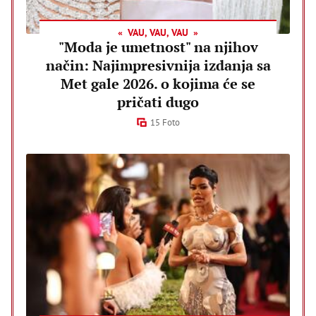
VAU, VAU, VAU
"Moda je umetnost" na njihov
način: Najimpresivnija izdanja sa
Met gale 2026. o kojima će se
pričati dugo
15 Foto