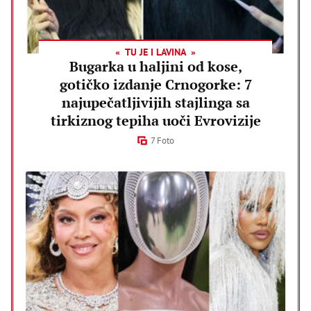
TU JE I LAVINA
Bugarka u haljini od kose,
gotičko izdanje Crnogorke: 7
najupečatljivijih stajlinga sa
tirkiznog tepiha uoči Evrovizije
7 Foto