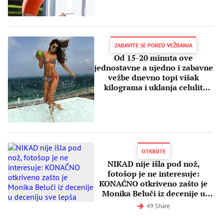
ZABAVITE SE PORED VEŽBANJA
Od 15-20 minuta ove
jednostavne a ujedno i zabavne
vežbe dnevno topi višak
kilograma i uklanja celulit
(VIDEO)
OTKRIJTE
NIKAD nije išla pod nož,
fotošop je ne interesuje:
KONAČNO otkriveno zašto je
Monika Beluči iz decenije u
deceniju sve lepša
49 Share