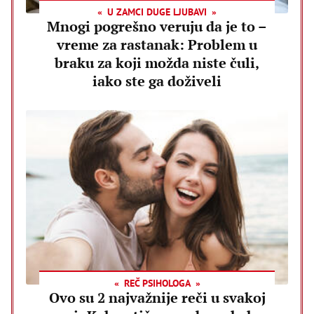
U ZAMCI DUGE LJUBAVI
Mnogi pogrešno veruju da je to –
vreme za rastanak: Problem u
braku za koji možda niste čuli,
iako ste ga doživeli
REČ PSIHOLOGA
Ovo su 2 najvažnije reči u svakoj