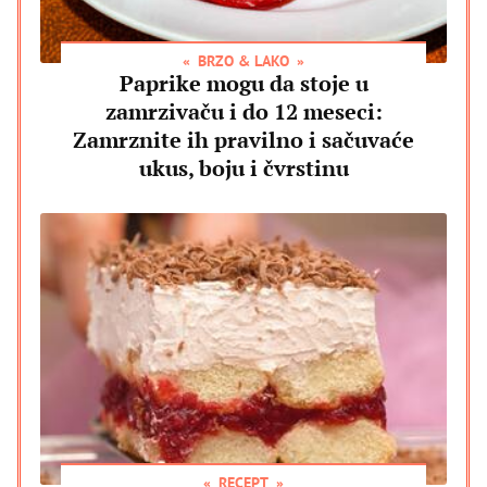
BRZO & LAKO
Paprike mogu da stoje u
zamrzivaču i do 12 meseci:
Zamrznite ih pravilno i sačuvaće
ukus, boju i čvrstinu
RECEPT