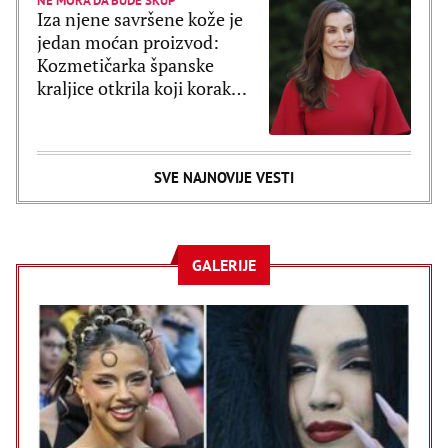
NE MORA DA BUDE SKUP
Iza njene savršene kože je
jedan moćan proizvod:
Kozmetičarka španske
kraljice otkrila koji korak
Leticija ne preskače
SVE NAJNOVIJE VESTI
GALERIJE