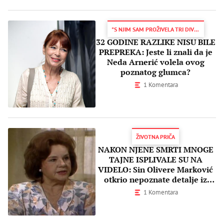
"S NJIM SAM PROŽIVELA TRI DIVNE GODINE"
32 GODINE RAZLIKE NISU BILE
PREPREKA: Jeste li znali da je
Neda Arnerić volela ovog
poznatog glumca?
1 Komentara
ŽIVOTNA PRIČA
NAKON NJENE SMRTI MNOGE
TAJNE ISPLIVALE SU NA
VIDELO: Sin Olivere Marković
otkrio nepoznate detalje iz
života proslavljene glumice
1 Komentara