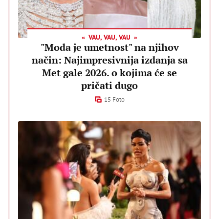
VAU, VAU, VAU
"Moda je umetnost" na njihov
način: Najimpresivnija izdanja sa
Met gale 2026. o kojima će se
pričati dugo
15 Foto