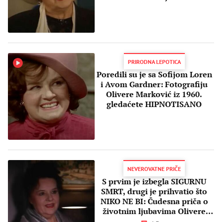
TRAGEDIJA
PRIRODNA LEPOTICA
Poredili su je sa Sofijom Loren
i Avom Gardner: Fotografiju
Olivere Marković iz 1960.
gledaćete HIPNOTISANO
NEVEROVATNE PRIČE
S prvim je izbegla SIGURNU
SMRT, drugi je prihvatio što
NIKO NE BI: Čudesna priča o
životnim ljubavima Olivere
Marković