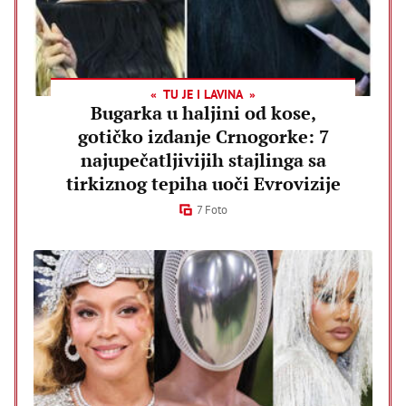
TU JE I LAVINA
Bugarka u haljini od kose,
gotičko izdanje Crnogorke: 7
najupečatljivijih stajlinga sa
tirkiznog tepiha uoči Evrovizije
7 Foto