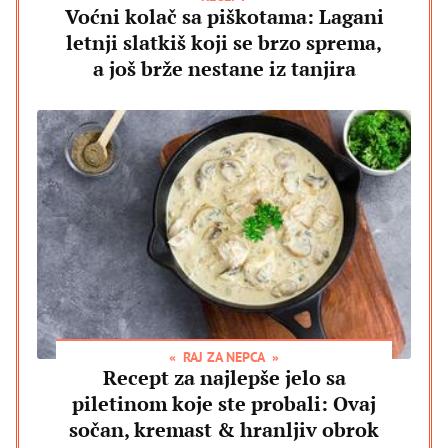
Voćni kolač sa piškotama: Lagani
letnji slatkiš koji se brzo sprema,
a još brže nestane iz tanjira
RAJ ZA NEPCA
Recept za najlepše jelo sa
piletinom koje ste probali: Ovaj
sočan, kremast & hranljiv obrok