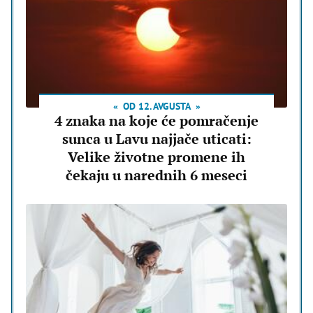
OD 12. AVGUSTA
4 znaka na koje će pomračenje
sunca u Lavu najjače uticati:
Velike životne promene ih
čekaju u narednih 6 meseci