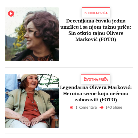
ISTINITA PRIČA
Decenijama čuvala jednu
umrlicu i sa njom tužnu priču:
Sin otkrio tajnu Olivere
Marković (FOTO)
ŽIVOTNA PRIČA
Legendarna Olivera Marković:
Heroina scene koju nećemo
zaboraviti (FOTO)
1 Komentara
140 Share