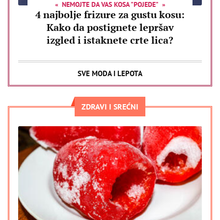
NEMOJTE DA VAS KOSA "POJEDE"
4 najbolje frizure za gustu kosu:
Kako da postignete lepršav
izgled i istaknete crte lica?
SVE MODA I LEPOTA
ZDRAVI I SREĆNI