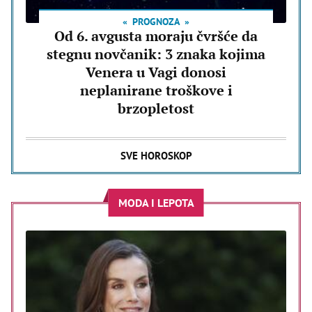
PROGNOZA
Od 6. avgusta moraju čvršće da
stegnu novčanik: 3 znaka kojima
Venera u Vagi donosi
neplanirane troškove i
brzopletost
SVE HOROSKOP
MODA I LEPOTA