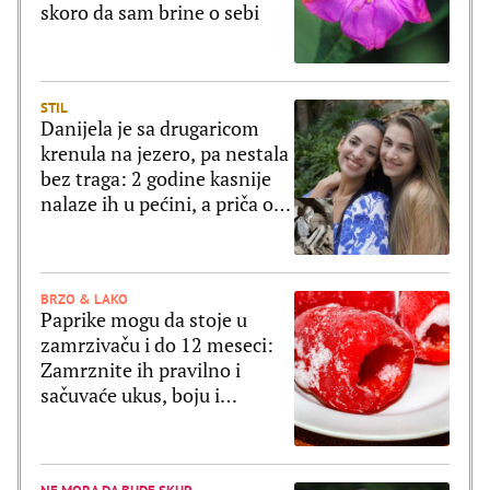
skoro da sam brine o sebi
STIL
Danijela je sa drugaricom
krenula na jezero, pa nestala
bez traga: 2 godine kasnije
nalaze ih u pećini, a priča o
tome šta im se desilo je
nešto najstrašnije
BRZO & LAKO
Paprike mogu da stoje u
zamrzivaču i do 12 meseci:
Zamrznite ih pravilno i
sačuvaće ukus, boju i
čvrstinu