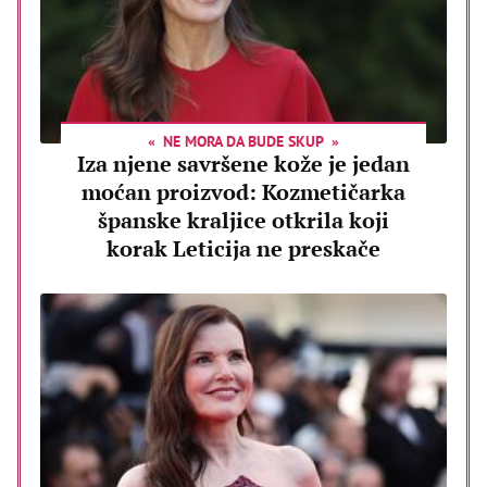
NE MORA DA BUDE SKUP
Iza njene savršene kože je jedan
moćan proizvod: Kozmetičarka
španske kraljice otkrila koji
korak Leticija ne preskače