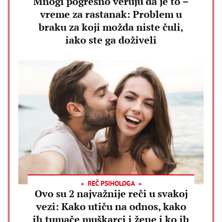
Mnogi pogrešno veruju da je to –
vreme za rastanak: Problem u
braku za koji možda niste čuli,
iako ste ga doživeli
REČ PSIHOLOGA
Ovo su 2 najvažnije reči u svakoj
vezi: Kako utiču na odnos, kako
ih tumače muškarci i žene i ko ih