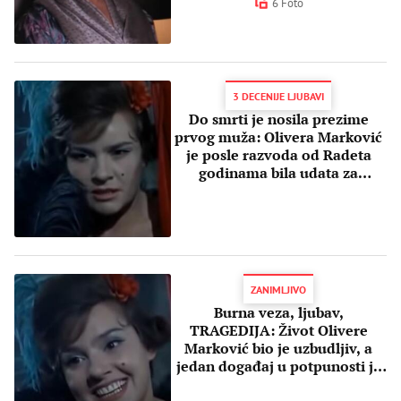
6 Foto
3 DECENIJE LJUBAVI
Do smrti je nosila prezime
prvog muža: Olivera Marković
je posle razvoda od Radeta
godinama bila udata za
čuvenog glumca
ZANIMLJIVO
Burna veza, ljubav,
TRAGEDIJA: Život Olivere
Marković bio je uzbudljiv, a
jedan događaj u potpunosti je
promenio SVE