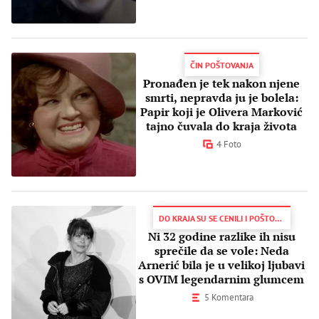
ČIN POŠTOVANJA
Pronađen je tek nakon njene
smrti, nepravda ju je bolela:
Papir koji je Olivera Marković
tajno čuvala do kraja života
4 Foto
DO KRAJA SU SE CENILI I POŠTOVALI
Ni 32 godine razlike ih nisu
sprečile da se vole: Neda
Arnerić bila je u velikoj ljubavi
s OVIM legendarnim glumcem
5 Komentara