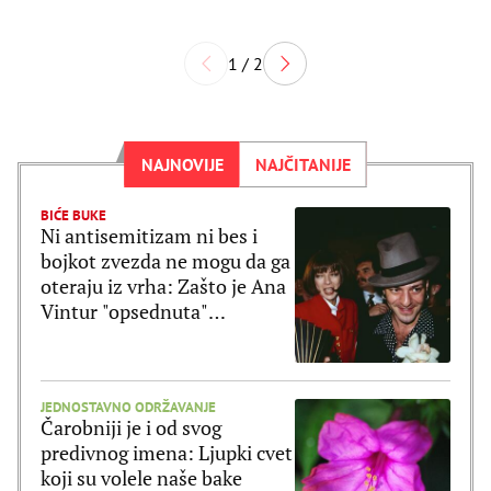
1 / 2
NAJNOVIJE
NAJČITANIJE
BIĆE BUKE
Ni antisemitizam ni bes i
bojkot zvezda ne mogu da ga
oteraju iz vrha: Zašto je Ana
Vintur "opsednuta"
Galijanom?
JEDNOSTAVNO ODRŽAVANJE
Čarobniji je i od svog
predivnog imena: Ljupki cvet
koji su volele naše bake