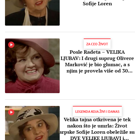
Sofije Loren
ZA CEO ŽIVOT
Posle Radeta – VELIKA
LJUBAV: I drugi suprug Olivere
Marković je bio glumac, a s
njim je provela više od 30
godina
LEGENDA KOJA ŽIVI I DANAS
Velika tajna otkrivena je tek
nakon što je umrla: Život
srpske Sofije Loren obeležile su
DVE VELIKE LJUBAVI i