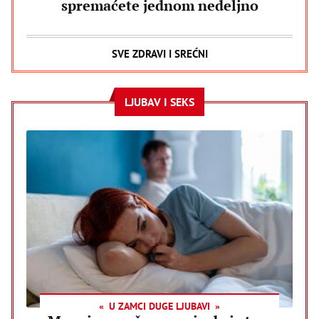
spremaćete jednom nedeljno
SVE ZDRAVI I SREĆNI
LJUBAV I SEKS
U ZAMCI DUGE LJUBAVI