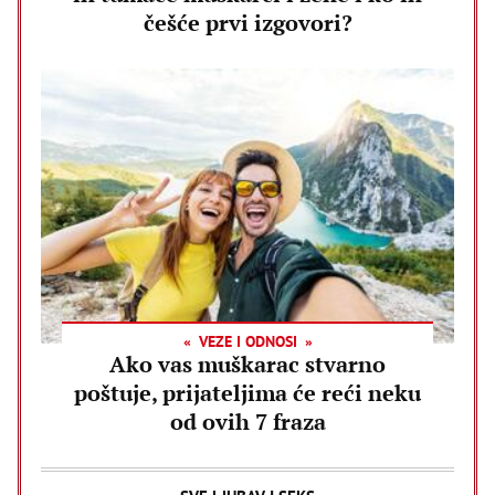
češće prvi izgovori?
VEZE I ODNOSI
Ako vas muškarac stvarno
poštuje, prijateljima će reći neku
od ovih 7 fraza