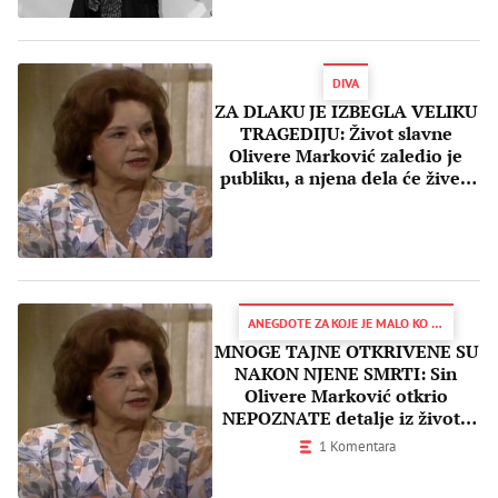
DIVA
ZA DLAKU JE IZBEGLA VELIKU
TRAGEDIJU: Život slavne
Olivere Marković zaledio je
publiku, a njena dela će živeti
večno!
ANEGDOTE ZA KOJE JE MALO KO ZNAO
MNOGE TAJNE OTKRIVENE SU
NAKON NJENE SMRTI: Sin
Olivere Marković otkrio
NEPOZNATE detalje iz života
slavne glumice
1 Komentara