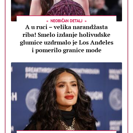
NEOBIČAN DETALJ
A u ruci – velika narandžasta
riba! Smelo izdanje holivudske
glumice uzdrmalo je Los Anđeles
i pomerilo granice mode