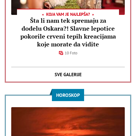
KOJA VAM JE NAJLEPŠA?
Šta li nam tek spremaju za
dodelu Oskara?! Slavne lepotice
pokorile crveni tepih kreacijama
koje morate da vidite
10 Foto
SVE GALERIJE
HOROSKOP