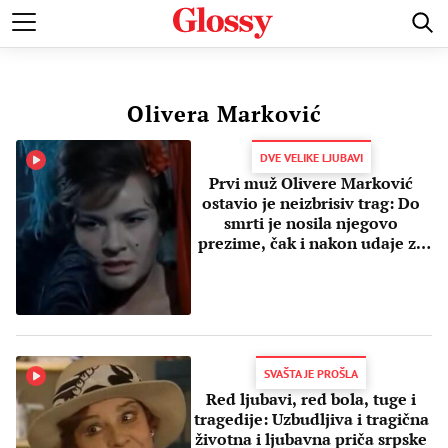
POZNATI
MODA I LEPOTA
ZDRAVI I SREĆNI
LJUBAV 
Olivera Marković
DVE VELIKE LJUBAVI
Prvi muž Olivere Marković
ostavio je neizbrisiv trag: Do
smrti je nosila njegovo
prezime, čak i nakon udaje za
drugoga
SVAŠTA JE PROŠLA
Red ljubavi, red bola, tuge i
tragedije: Uzbudljiva i tragična
životna i ljubavna priča srpske