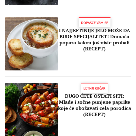
DOPAŠĆE VAM SE
I NAJJEFTINIJE JELO MOŽE DA
BUDE SPECIJALITET! Domaća
popara kakvu još niste probali
(RECEPT)
LETNJI RUČAK
DUGO ĆETE OSTATI SITI:
Mlade i sočne punjene paprike
koje će obožavati cela porodica
(RECEPT)