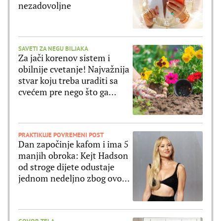
nezadovoljne
SAVETI ZA NEGU BILJAKA
Za jači korenov sistem i
obilnije cvetanje! Najvažnija
stvar koju treba uraditi sa
cvećem pre nego što ga
posadite
PRAKTIKUJE POVREMENI POST
Dan započinje kafom i ima 5
manjih obroka: Kejt Hadson
od stroge dijete odustaje
jednom nedeljno zbog ovog
jela