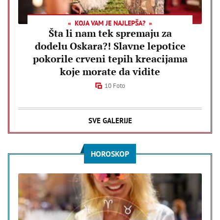
KOJA VAM JE NAJLEPŠA?
Šta li nam tek spremaju za
dodelu Oskara?! Slavne lepotice
pokorile crveni tepih kreacijama
koje morate da vidite
10 Foto
SVE GALERIJE
HOROSKOP