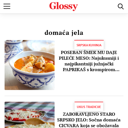
POZNATI
MODA I LEPOTA
ZDRAVI I SREĆNI
LJUBAV 
domaća jela
SRPSKA KUHINJA
POSEBAN ŠMEK MU DAJE
PILEĆE MESO: Najukusniji i
najpikantniji južnjački
PAPRIKAŠ s krompirom
(FOTO)
UKUS TRADICIJE
ZABORAVLJENO STARO
SRPSKO JELO: Sočna domaća
CICVARA koja se obožavala