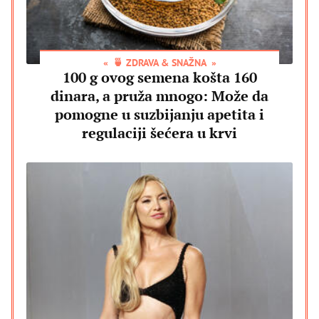
🍵 ZDRAVA & SNAŽNA
100 g ovog semena košta 160
dinara, a pruža mnogo: Može da
pomogne u suzbijanju apetita i
regulaciji šećera u krvi