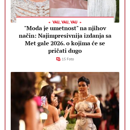
VAU, VAU, VAU
"Moda je umetnost" na njihov
način: Najimpresivnija izdanja sa
Met gale 2026. o kojima će se
pričati dugo
15 Foto