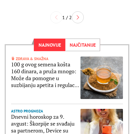
1 / 2
NAJNOVIJE
NAJČITANIJE
🍵 ZDRAVA & SNAŽNA
100 g ovog semena košta
160 dinara, a pruža mnogo:
Može da pomogne u
suzbijanju apetita i regulaciji
šećera u krvi
ASTRO PROGNOZA
Dnevni horoskop za 9.
avgust: Škorpije se svađaju
sa partnerom, Device su