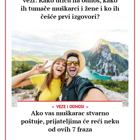
vezi: Kako utiču na odnos, kako
ih tumače muškarci i žene i ko ih
češće prvi izgovori?
VEZE I ODNOSI
Ako vas muškarac stvarno
poštuje, prijateljima će reći neku
od ovih 7 fraza