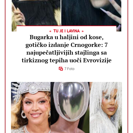
TU JE I LAVINA
Bugarka u haljini od kose,
gotičko izdanje Crnogorke: 7
najupečatljivijih stajlinga sa
tirkiznog tepiha uoči Evrovizije
7 Foto