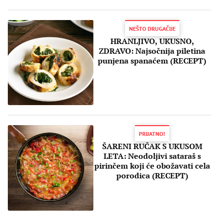
NEŠTO DRUGAČIJE
HRANLJIVO, UKUSNO,
ZDRAVO: Najsočnija piletina
punjena spanaćem (RECEPT)
PRIJATNO!
ŠARENI RUČAK S UKUSOM
LETA: Neodoljivi sataraš s
pirinčem koji će obožavati cela
porodica (RECEPT)