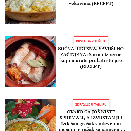
vekovima (RECEPT)
PRSTE DA POLIŽETE
SOČNA, UKUSNA, SAVRŠENO
ZAČINJENA: Sarma iz rerne
koju morate probati što pre
(RECEPT)
ZDRAVLJE U TANJIRU
OVAKO GA JOŠ NISTE
SPREMALI, A IZVRSTAN JE!
Izdašan grašak s mlevenim
mesom je ručak za pamćenje