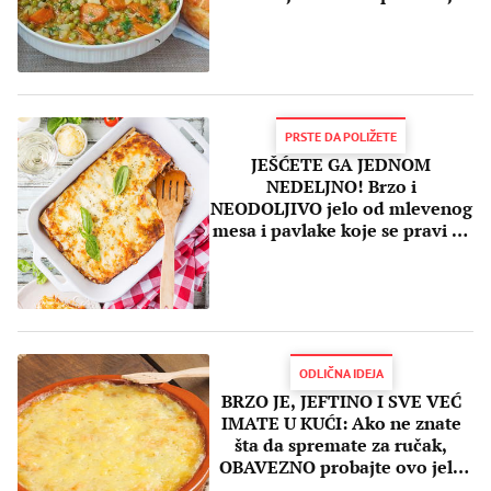
(RECEPT)
PRSTE DA POLIŽETE
JEŠĆETE GA JEDNOM
NEDELJNO! Brzo i
NEODOLJIVO jelo od mlevenog
mesa i pavlake koje se pravi za
dvadesetak minuta
ODLIČNA IDEJA
BRZO JE, JEFTINO I SVE VEĆ
IMATE U KUĆI: Ako ne znate
šta da spremate za ručak,
OBAVEZNO probajte ovo jelo
(RECEPT)