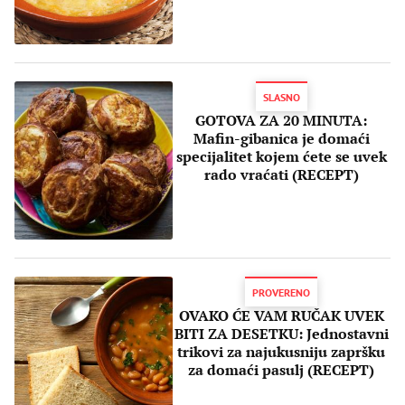
SLASNO
GOTOVA ZA 20 MINUTA:
Mafin-gibanica je domaći
specijalitet kojem ćete se uvek
rado vraćati (RECEPT)
PROVERENO
OVAKO ĆE VAM RUČAK UVEK
BITI ZA DESETKU: Jednostavni
trikovi za najukusniju zapršku
za domaći pasulj (RECEPT)