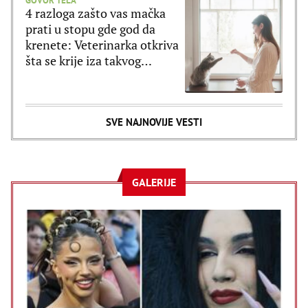
GOVOR TELA
4 razloga zašto vas mačka
prati u stopu gde god da
krenete: Veterinarka otkriva
šta se krije iza takvog
ponašanja
SVE NAJNOVIJE VESTI
GALERIJE