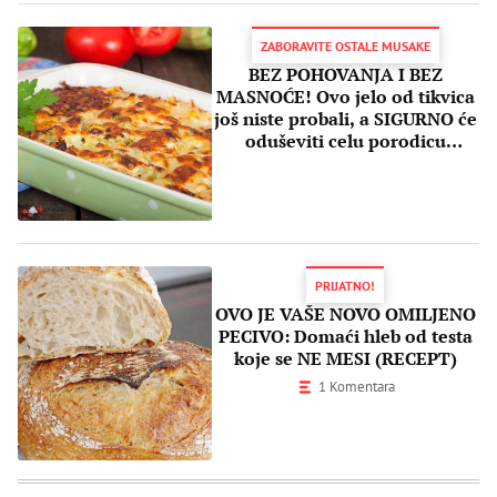
ZABORAVITE OSTALE MUSAKE
BEZ POHOVANJA I BEZ
MASNOĆE! Ovo jelo od tikvica
još niste probali, a SIGURNO će
oduševiti celu porodicu
(RECEPT)
PRIJATNO!
OVO JE VAŠE NOVO OMILJENO
PECIVO: Domaći hleb od testa
koje se NE MESI (RECEPT)
1 Komentara