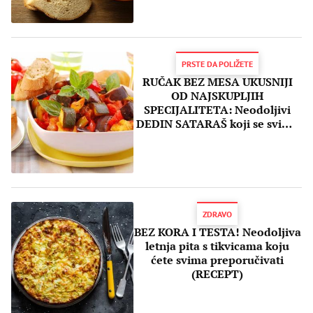
PRSTE DA POLIŽETE
RUČAK BEZ MESA UKUSNIJI
OD NAJSKUPLJIH
SPECIJALITETA: Neodoljivi
DEDIN SATARAŠ koji se svima
dopada (RECEPT)
ZDRAVO
BEZ KORA I TESTA! Neodoljiva
letnja pita s tikvicama koju
ćete svima preporučivati
(RECEPT)