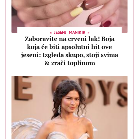
JESENJI MANIKIR
Zaboravite na crveni lak! Boja
koja će biti apsolutni hit ove
jeseni: Izgleda skupo, stoji svima
& zrači toplinom