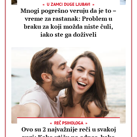
U ZAMCI DUGE LJUBAVI
Mnogi pogrešno veruju da je to –
vreme za rastanak: Problem u
braku za koji možda niste čuli,
iako ste ga doživeli
REČ PSIHOLOGA
Ovo su 2 najvažnije reči u svakoj