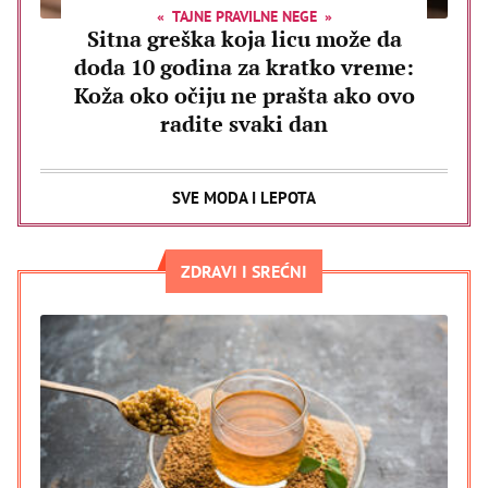
TAJNE PRAVILNE NEGE
Sitna greška koja licu može da
doda 10 godina za kratko vreme:
Koža oko očiju ne prašta ako ovo
radite svaki dan
SVE MODA I LEPOTA
ZDRAVI I SREĆNI