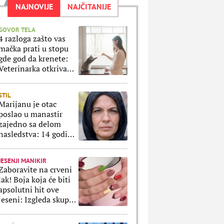
NAJNOVIJE
NAJČITANIJE
GOVOR TELA
4 razloga zašto vas
mačka prati u stopu
gde god da krenete:
Veterinarka otkriva
šta se krije iza takvog
ponašanja
STIL
Marijanu je otac
poslao u manastir
zajedno sa delom
nasledstva: 14 godina
bila zazidana u sobici,
ali je u tajnosti decu
JESENJI MANIKIR
rađala
Zaboravite na crveni
lak! Boja koja će biti
apsolutni hit ove
jeseni: Izgleda skupo,
stoji svima & zrači
toplinom