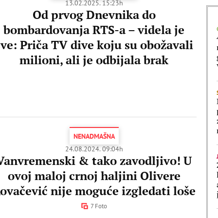
13.02.2025. 15:23h
Od prvog Dnevnika do
bombardovanja RTS-a – videla je
sve: Priča TV dive koju su obožavali
milioni, ali je odbijala brak
NENADMAŠNA
24.08.2024. 09:04h
Vanvremenski & tako zavodljivo! U
ovoj maloj crnoj haljini Olivere
ovačević nije moguće izgledati loše
7 Foto