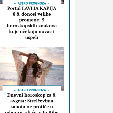
ASTRO PROGNOZA
Portal LAVLJA KAPIJA
8.8. donosi velike
promene: 5
horoskopskih znakova
koje očekuju novac i
uspeh
ASTRO PROGNOZA
Dnevni horoskop za 8.
avgust: Strelčevima
subota ne protiče u
odmoru, ali će zato Ribe