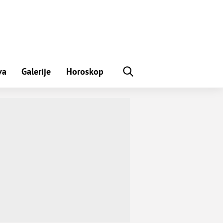
va
Galerije
Horoskop