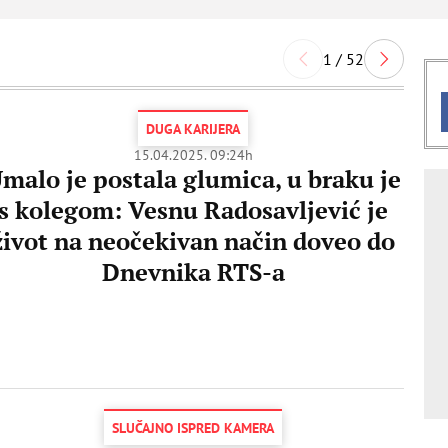
1 / 52
DUGA KARIJERA
15.04.2025. 09:24h
malo je postala glumica, u braku je
s kolegom: Vesnu Radosavljević je
život na neočekivan način doveo do
Dnevnika RTS-a
SLUČAJNO ISPRED KAMERA