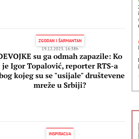
ZGODAN I ŠARMANTAN
19.12.2023. 16:38h
DEVOJKE su ga odmah zapazile: Ko
je Igor Topalović, reporter RTS-a
bog kojeg su se "usijale" društevene
mreže u Srbiji?
INSPIRACIJA