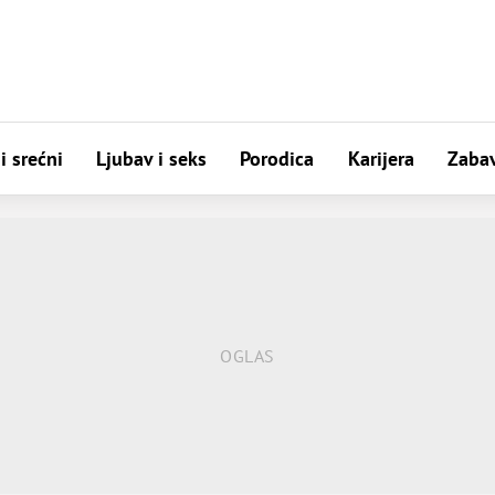
i srećni
Ljubav i seks
Porodica
Karijera
Zaba