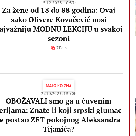
15.12.2023. 10:33h
Za žene od 18 do 88 godina: Ovaj
sako Olivere Kovačević nosi
ajvažniju MODNU LEKCIJU u svakoj
sezoni
7 Foto
MALO KO ZNA
27.10.2023. 19:50h
OBOŽAVALI smo ga u čuvenim
erijama: Znate li koji srpski glumac
je postao ZET pokojnog Aleksandra
Tijanića?