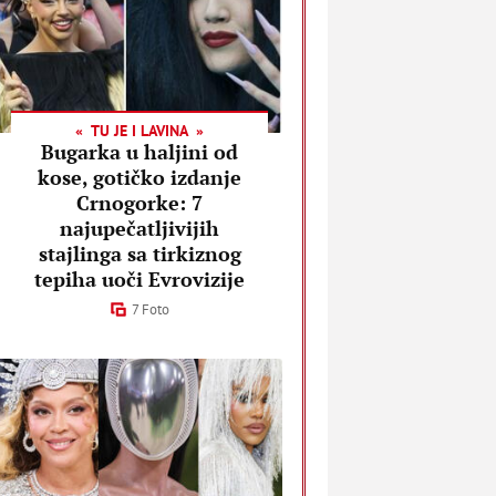
TU JE I LAVINA
Bugarka u haljini od
kose, gotičko izdanje
Crnogorke: 7
najupečatljivijih
stajlinga sa tirkiznog
tepiha uoči Evrovizije
7 Foto