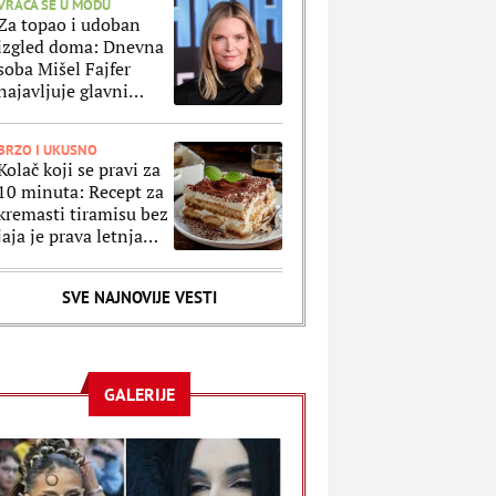
VRAĆA SE U MODU
Za topao i udoban
izgled doma: Dnevna
soba Mišel Fajfer
najavljuje glavni
trend u uređenju
enterijera za 2027.
BRZO I UKUSNO
godinu
Kolač koji se pravi za
10 minuta: Recept za
kremasti tiramisu bez
jaja je prava letnja
fantazija
SVE NAJNOVIJE VESTI
GALERIJE