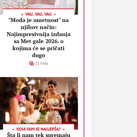
VAU, VAU, VAU
"Moda je umetnost" na
njihov način:
Najimpresivnija izdanja
sa Met gale 2026. o
kojima će se pričati
dugo
15 Foto
KOJA VAM JE NAJLEPŠA?
Šta li nam tek spremaju