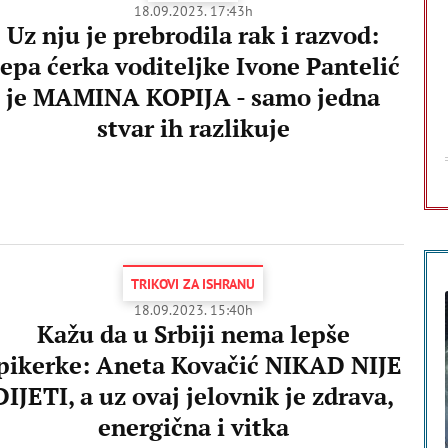
18.09.2023. 17:43h
Uz nju je prebrodila rak i razvod:
epa ćerka voditeljke Ivone Pantelić
je MAMINA KOPIJA - samo jedna
stvar ih razlikuje
TRIKOVI ZA ISHRANU
18.09.2023. 15:40h
Kažu da u Srbiji nema lepše
pikerke: Aneta Kovačić NIKAD NIJE
DIJETI, a uz ovaj jelovnik je zdrava,
energična i vitka