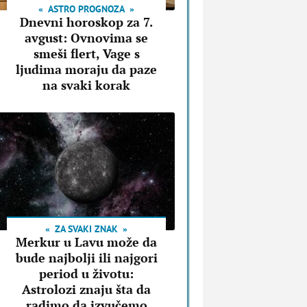
ASTRO PROGNOZA
Dnevni horoskop za 7.
avgust: Ovnovima se
smeši flert, Vage s
ljudima moraju da paze
na svaki korak
ZA SVAKI ZNAK
Merkur u Lavu može da
bude najbolji ili najgori
period u životu:
Astrolozi znaju šta da
radimo da izvučemo