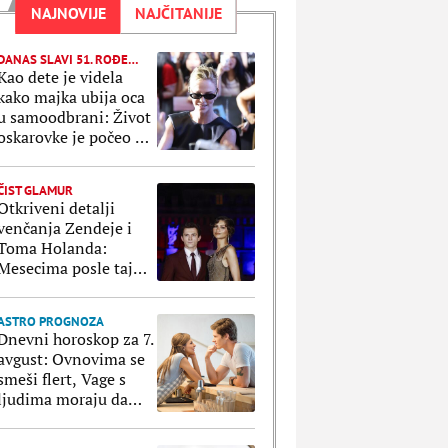
NAJNOVIJE
NAJČITANIJE
DANAS SLAVI 51. ROĐENDAN
Kao dete je videla
kako majka ubija oca
u samoodbrani: Život
oskarovke je počeo u
bolu, a pretvorio se u
bajku
ČIST GLAMUR
Otkriveni detalji
venčanja Zendeje i
Toma Holanda:
Mesecima posle tajne
ceremonije su
organizovali
ASTRO PROGNOZA
bajkovito slavlje
Dnevni horoskop za 7.
avgust: Ovnovima se
smeši flert, Vage s
ljudima moraju da
paze na svaki korak