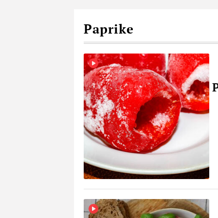
Paprike
P