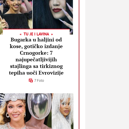
TU JE I LAVINA
Bugarka u haljini od
kose, gotičko izdanje
Crnogorke: 7
najupečatljivijih
stajlinga sa tirkiznog
tepiha uoči Evrovizije
7 Foto