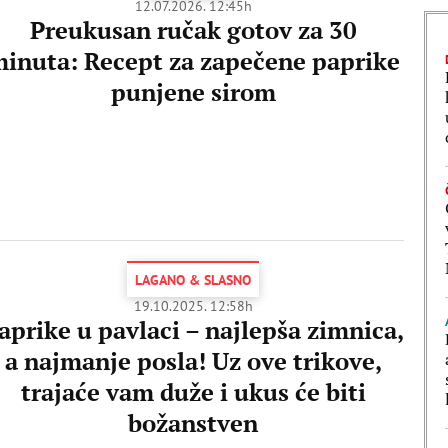
12.07.2026. 12:45h
Preukusan ručak gotov za 30
inuta: Recept za zapečene paprike
punjene sirom
LAGANO & SLASNO
19.10.2025. 12:58h
aprike u pavlaci – najlepša zimnica,
a najmanje posla! Uz ove trikove,
trajaće vam duže i ukus će biti
božanstven