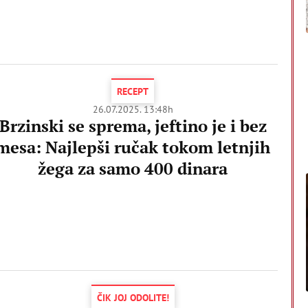
RECEPT
26.07.2025. 13:48h
Brzinski se sprema, jeftino je i bez
mesa: Najlepši ručak tokom letnjih
žega za samo 400 dinara
ČIK JOJ ODOLITE!