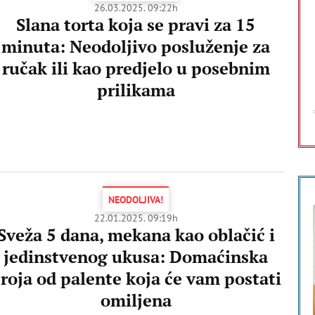
26.03.2025. 09:22h
Slana torta koja se pravi za 15
minuta: Neodoljivo posluženje za
ručak ili kao predjelo u posebnim
prilikama
NEODOLJIVA!
22.01.2025. 09:19h
Sveža 5 dana, mekana kao oblačić i
jedinstvenog ukusa: Domaćinska
roja od palente koja će vam postati
omiljena