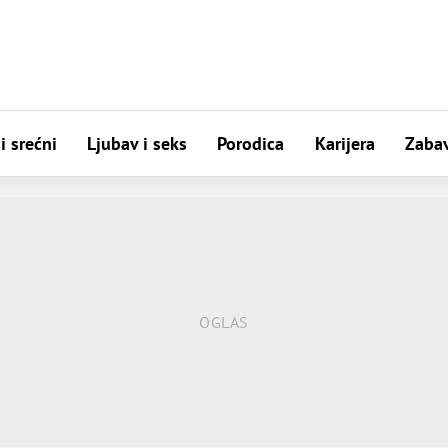
i srećni
Ljubav i seks
Porodica
Karijera
Zaba