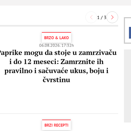
1 / 3
BRZO & LAKO
06.08.2026. 17:32h
aprike mogu da stoje u zamrzivaču
i do 12 meseci: Zamrznite ih
pravilno i sačuvaće ukus, boju i
čvrstinu
BRZI RECEPTI