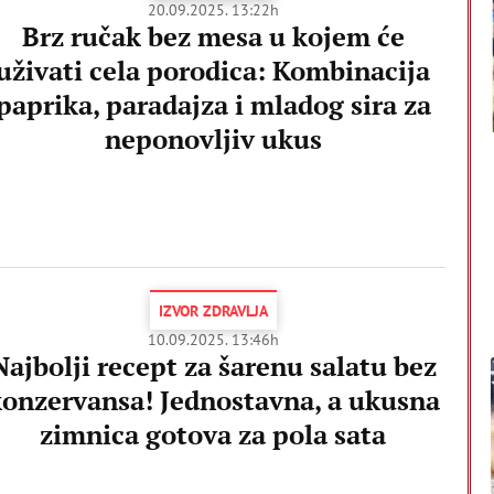
20.09.2025. 13:22h
Brz ručak bez mesa u kojem će
uživati cela porodica: Kombinacija
paprika, paradajza i mladog sira za
neponovljiv ukus
IZVOR ZDRAVLJA
10.09.2025. 13:46h
Najbolji recept za šarenu salatu bez
onzervansa! Jednostavna, a ukusna
zimnica gotova za pola sata