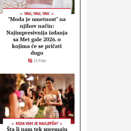
VAU, VAU, VAU
"Moda je umetnost" na
njihov način:
Najimpresivnija izdanja
sa Met gale 2026. o
kojima će se pričati
dugo
15 Foto
KOJA VAM JE NAJLEPŠA?
Šta li nam tek spremaju