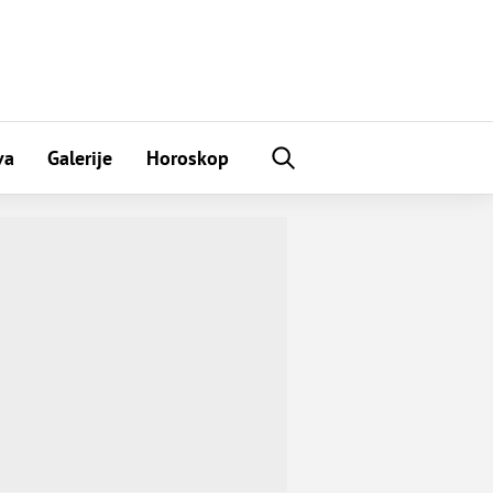
va
Galerije
Horoskop