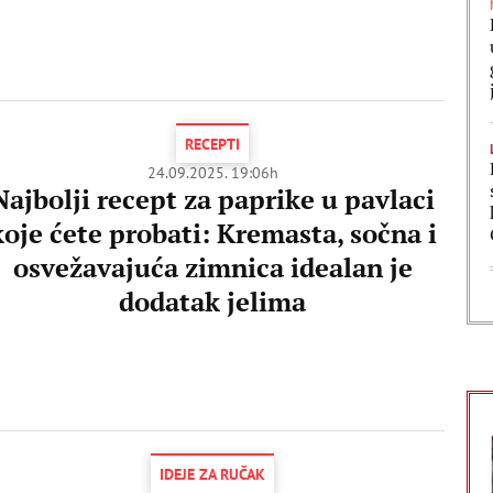
RECEPTI
24.09.2025. 19:06h
Najbolji recept za paprike u pavlaci
koje ćete probati: Kremasta, sočna i
osvežavajuća zimnica idealan je
dodatak jelima
IDEJE ZA RUČAK