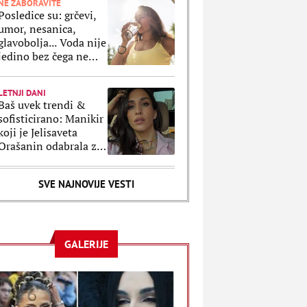
NE ZABORAVITE
Posledice su: grčevi,
umor, nesanica,
glavobolja... Voda nije
jedino bez čega ne
smemo da ostanemo
po velikim vrućinama
LETNJI DANI
Baš uvek trendi &
sofisticirano: Manikir
koji je Jelisaveta
Orašanin odabrala za
letnji odmor je
klasika na delu
SVE NAJNOVIJE VESTI
GALERIJE