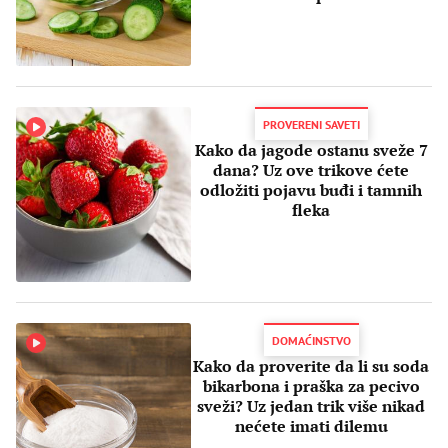
PROVERENI SAVETI
Kako da jagode ostanu sveže 7
dana? Uz ove trikove ćete
odložiti pojavu buđi i tamnih
fleka
DOMAĆINSTVO
Kako da proverite da li su soda
bikarbona i praška za pecivo
sveži? Uz jedan trik više nikad
nećete imati dilemu