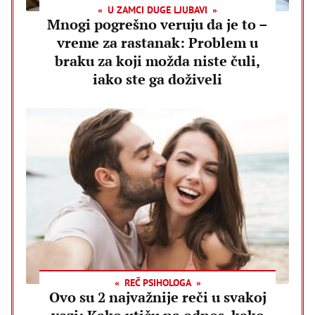
U ZAMCI DUGE LJUBAVI
Mnogi pogrešno veruju da je to –
vreme za rastanak: Problem u
braku za koji možda niste čuli,
iako ste ga doživeli
REČ PSIHOLOGA
Ovo su 2 najvažnije reči u svakoj