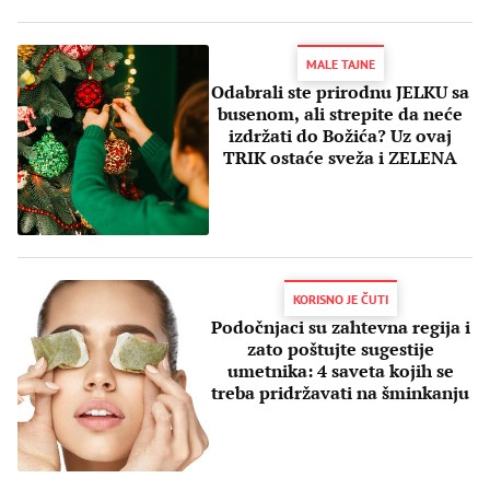
MALE TAJNE
Odabrali ste prirodnu JELKU sa
busenom, ali strepite da neće
izdržati do Božića? Uz ovaj
TRIK ostaće sveža i ZELENA
KORISNO JE ČUTI
Podočnjaci su zahtevna regija i
zato poštujte sugestije
umetnika: 4 saveta kojih se
treba pridržavati na šminkanju