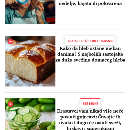
nedelje, bajata ili pokvarena
TRAJAĆE DUŽE I BIĆE UKUSNIJI
Kako da hleb ostane mekan
danima? 5 najboljih sastojaka
za dužu svežinu domaćeg hleba
BEZ MUKE
Krastavci vam nikad više neće
postati gnjecavi: Čuvajte ih
ovako i dugo će ostati sveži,
hrskavi i superukusni