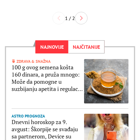
1 / 2
NAJNOVIJE
NAJČITANIJE
🍵 ZDRAVA & SNAŽNA
100 g ovog semena košta
160 dinara, a pruža mnogo:
Može da pomogne u
suzbijanju apetita i regulaciji
šećera u krvi
ASTRO PROGNOZA
Dnevni horoskop za 9.
avgust: Škorpije se svađaju
sa partnerom, Device su