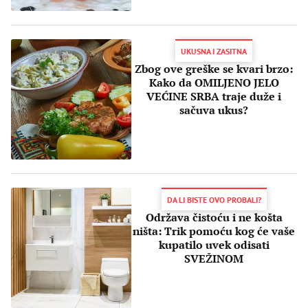
UKUSNA I ZASITNA
Zbog ove greške se kvari brzo:
Kako da OMILJENO JELO
VEĆINE SRBA traje duže i
sačuva ukus?
DA LI BISTE OVO PROBALI?
Održava čistoću i ne košta
ništa: Trik pomoću kog će vaše
kupatilo uvek odisati
SVEŽINOM