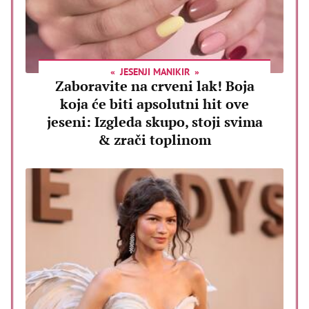
JESENJI MANIKIR
Zaboravite na crveni lak! Boja
koja će biti apsolutni hit ove
jeseni: Izgleda skupo, stoji svima
& zrači toplinom