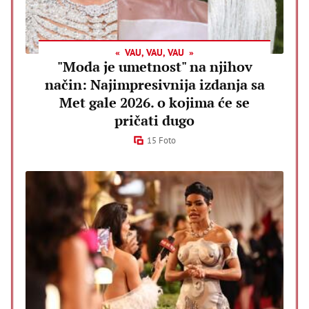
VAU, VAU, VAU
"Moda je umetnost" na njihov
način: Najimpresivnija izdanja sa
Met gale 2026. o kojima će se
pričati dugo
15 Foto