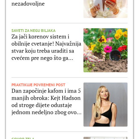
nezadovoljne
SAVETI ZA NEGU BILJAKA
Za jači korenov sistem i
obilnije cvetanje! Najvažnija
stvar koju treba uraditi sa
cvećem pre nego što ga
posadite
PRAKTIKUJE POVREMENI POST
Dan započinje kafom i ima 5
manjih obroka: Kejt Hadson
od stroge dijete odustaje
jednom nedeljno zbog ovog
jela