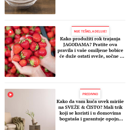
NIJE TEŠKO, A DELUJE!
Kako produžiti rok trajanja
JAGODAMA? Pratite ova
pravila i vaše omiljene bobice
će duže ostati sveže, sočne i
čvrste
PREDIVNO
Kako da vam kuća uvek miriše
na SVEŽE & ČISTO? Mali trik
koji se koristi i u domovima
bogataša i garantuje opojne
mirise