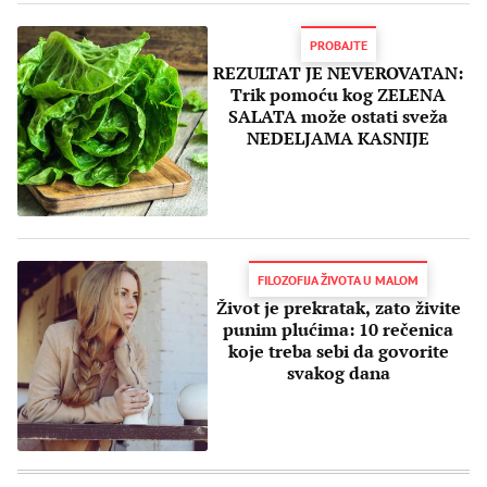
PROBAJTE
REZULTAT JE NEVEROVATAN:
Trik pomoću kog ZELENA
SALATA može ostati sveža
NEDELJAMA KASNIJE
FILOZOFIJA ŽIVOTA U MALOM
Život je prekratak, zato živite
punim plućima: 10 rečenica
koje treba sebi da govorite
svakog dana