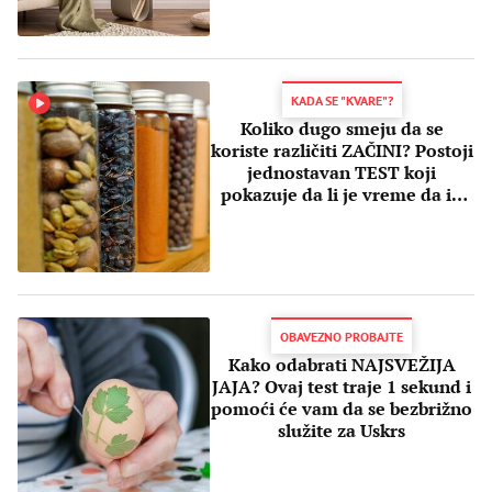
KADA SE "KVARE"?
Koliko dugo smeju da se
koriste različiti ZAČINI? Postoji
jednostavan TEST koji
pokazuje da li je vreme da ih
bacite
OBAVEZNO PROBAJTE
Kako odabrati NAJSVEŽIJA
JAJA? Ovaj test traje 1 sekund i
pomoći će vam da se bezbrižno
služite za Uskrs