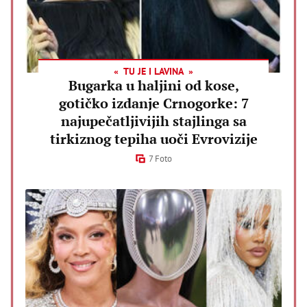
TU JE I LAVINA
Bugarka u haljini od kose,
gotičko izdanje Crnogorke: 7
najupečatljivijih stajlinga sa
tirkiznog tepiha uoči Evrovizije
7 Foto