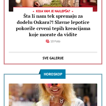
KOJA VAM JE NAJLEPŠA?
Šta li nam tek spremaju za
dodelu Oskara?! Slavne lepotice
pokorile crveni tepih kreacijama
koje morate da vidite
10 Foto
SVE GALERIJE
HOROSKOP