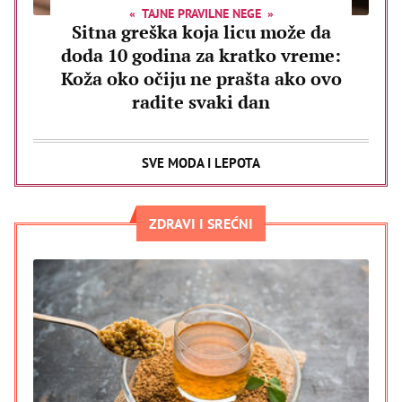
TAJNE PRAVILNE NEGE
Sitna greška koja licu može da
doda 10 godina za kratko vreme:
Koža oko očiju ne prašta ako ovo
radite svaki dan
SVE MODA I LEPOTA
ZDRAVI I SREĆNI