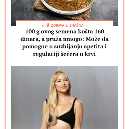
🍵 ZDRAVA & SNAŽNA
100 g ovog semena košta 160
dinara, a pruža mnogo: Može da
pomogne u suzbijanju apetita i
regulaciji šećera u krvi