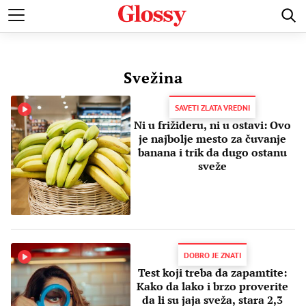
POZNATI
MODA I LEPOTA
ZDRAVI I SREĆNI
LJUBAV 
Svežina
SAVETI ZLATA VREDNI
Ni u frižideru, ni u ostavi: Ovo
je najbolje mesto za čuvanje
banana i trik da dugo ostanu
sveže
DOBRO JE ZNATI
Test koji treba da zapamtite:
Kako da lako i brzo proverite
da li su jaja sveža, stara 2,3