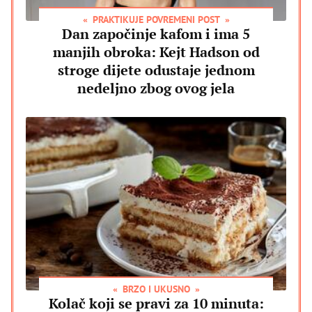
PRAKTIKUJE POVREMENI POST
Dan započinje kafom i ima 5
manjih obroka: Kejt Hadson od
stroge dijete odustaje jednom
nedeljno zbog ovog jela
BRZO I UKUSNO
Kolač koji se pravi za 10 minuta: