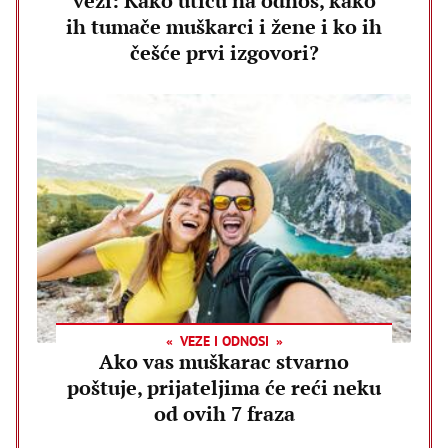
vezi: Kako utiču na odnos, kako
ih tumače muškarci i žene i ko ih
češće prvi izgovori?
VEZE I ODNOSI
Ako vas muškarac stvarno
poštuje, prijateljima će reći neku
od ovih 7 fraza