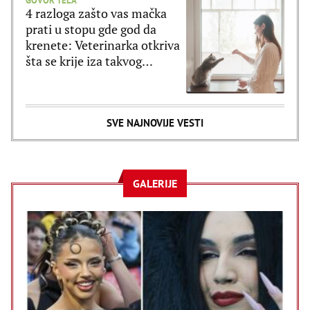
GOVOR TELA
4 razloga zašto vas mačka
prati u stopu gde god da
krenete: Veterinarka otkriva
šta se krije iza takvog
ponašanja
SVE NAJNOVIJE VESTI
GALERIJE