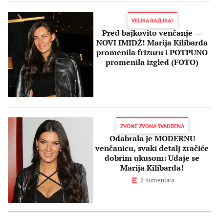
VELIKA RAZLIKA!
Pred bajkovito venčanje ―
NOVI IMIDŽ! Marija Kilibarda
promenila frizuru i POTPUNO
promenila izgled (FOTO)
ZVONE ZVONA SVADBENA
Odabrala je MODERNU
venčanicu, svaki detalj zračiće
dobrim ukusom: Udaje se
Marija Kilibarda!
2 Komentara