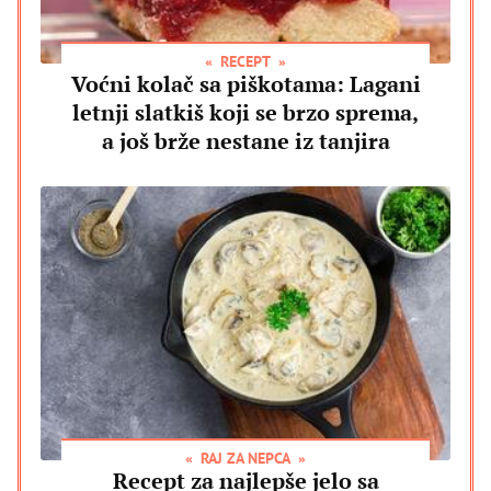
RECEPT
Voćni kolač sa piškotama: Lagani
letnji slatkiš koji se brzo sprema,
a još brže nestane iz tanjira
RAJ ZA NEPCA
Recept za najlepše jelo sa