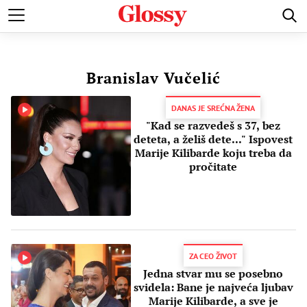
POZNATI
MODA I LEPOTA
ZDRAVI I SREĆNI
LJUBAV 
Branislav Vučelić
DANAS JE SREĆNA ŽENA
"Kad se razvedeš s 37, bez
deteta, a želiš dete..." Ispovest
Marije Kilibarde koju treba da
pročitate
ZA CEO ŽIVOT
Jedna stvar mu se posebno
svidela: Bane je najveća ljubav
Marije Kilibarde, a sve je