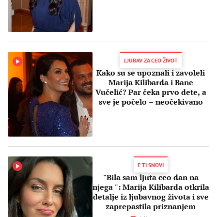
LJUBAV ZA CEO ŽIVOT
Kako su se upoznali i zavoleli
Marija Kilibarda i Bane
Vučelić? Par čeka prvo dete, a
sve je počelo – neočekivano
E TI SNOVI
"Bila sam ljuta ceo dan na
njega ": Marija Kilibarda otkrila
detalje iz ljubavnog života i sve
zaprepastila priznanjem