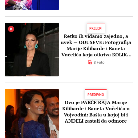
PRELEPI
Retko ih viđamo zajedno, a
uvek — ODUŠEVE: Fotografija
Marije Kilibarde i Baneta
Vučelića koja otkriva KOLIKO
se vole
8 Foto
PREDIVNO
Ovo je PARČE RAJA Marije
Kilibarde i Baneta Vučelića u
Vojvodini: Bašta u kojoj bi i
ANĐELI zastali da odmore