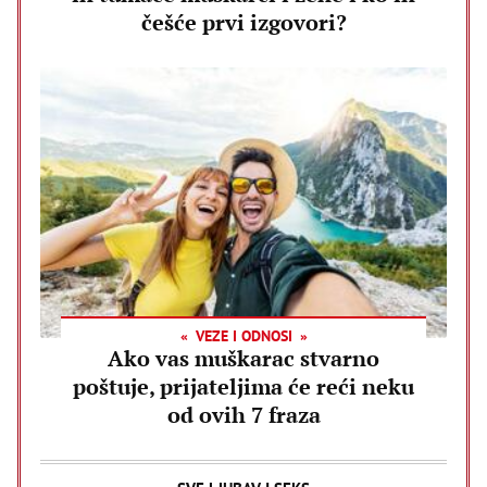
češće prvi izgovori?
VEZE I ODNOSI
Ako vas muškarac stvarno
poštuje, prijateljima će reći neku
od ovih 7 fraza