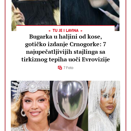
TU JE I LAVINA
Bugarka u haljini od kose,
gotičko izdanje Crnogorke: 7
najupečatljivijih stajlinga sa
tirkiznog tepiha uoči Evrovizije
7 Foto