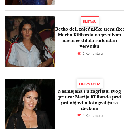
BLISTAJU
Retko deli zajedničke trenutke:
Marija Kilibarda na predivan
način čestitala rođendan
vereniku
1 Komentara
LJUBAV CVETA
Nasmejana i u zagrljaju svog
princa: Marija Kilibarda prvi
put objavila fotografiju sa
dečkom
1 Komentara