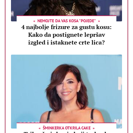
NEMOJTE DA VAS KOSA "POJEDE"
4 najbolje frizure za gustu kosu:
Kako da postignete lepršav
izgled i istaknete crte lica?
ŠMINKERKA OTKRILA CAKE