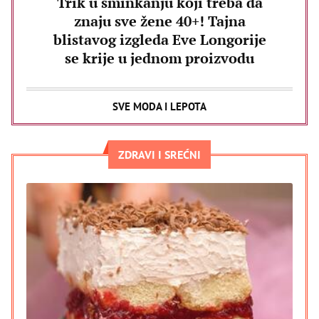
Trik u šminkanju koji treba da
znaju sve žene 40+! Tajna
blistavog izgleda Eve Longorije
se krije u jednom proizvodu
SVE MODA I LEPOTA
ZDRAVI I SREĆNI