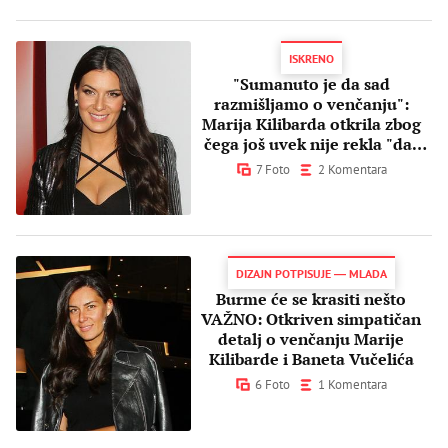
ISKRENO
"Sumanuto je da sad
razmišljamo o venčanju":
Marija Kilibarda otkrila zbog
čega još uvek nije rekla "da"
Banetu Vučeliću
7 Foto
2 Komentara
DIZAJN POTPISUJE ― MLADA
Burme će se krasiti nešto
VAŽNO: Otkriven simpatičan
detalj o venčanju Marije
Kilibarde i Baneta Vučelića
6 Foto
1 Komentara