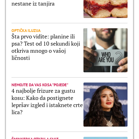
nestane iz tanjira
OPTIČKA ILUZIJA
Šta prvo vidite: planine ili
psa? Test od 10 sekundi koji
otkriva mnogo o vašoj
ličnosti
NEMOJTE DA VAS KOSA "POJEDE"
4 najbolje frizure za gustu
kosu: Kako da postignete
lepršav izgled i istaknete crte
lica?