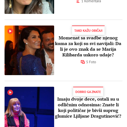
1 Komentara
TAKO KAŽU OBIČAJI
Momenat sa svadbe njenog
kuma za koji su svi navijali: Da
li je ovo znak da se Marija
Kilibarda uskoro udaje?
5 Foto
DOBRO GA ZNATE
Imaju dvoje dece, ostali su u
odličnim odnosima: Znate li
koji političar je bivši suprug
glumice Ljiljane Dragutinović?