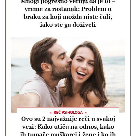
Mnogi pogrešno veruju da je to –
vreme za rastanak: Problem u
braku za koji možda niste čuli,
iako ste ga doživeli
REČ PSIHOLOGA
Ovo su 2 najvažnije reči u svakoj
vezi: Kako utiču na odnos, kako
ih tumače muškarci i žene i ko ih