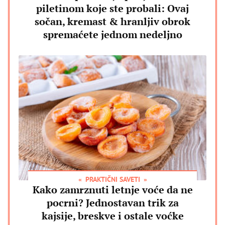
piletinom koje ste probali: Ovaj
sočan, kremast & hranljiv obrok
spremaćete jednom nedeljno
PRAKTIČNI SAVETI
Kako zamrznuti letnje voće da ne
pocrni? Jednostavan trik za
kajsije, breskve i ostale voćke