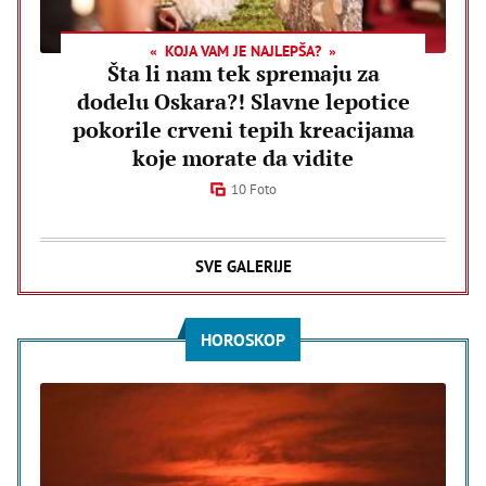
KOJA VAM JE NAJLEPŠA?
Šta li nam tek spremaju za
dodelu Oskara?! Slavne lepotice
pokorile crveni tepih kreacijama
koje morate da vidite
10 Foto
SVE GALERIJE
HOROSKOP