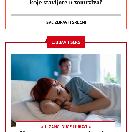
koje stavljate u zamrzivač
SVE ZDRAVI I SREĆNI
LJUBAV I SEKS
U ZAMCI DUGE LJUBAVI