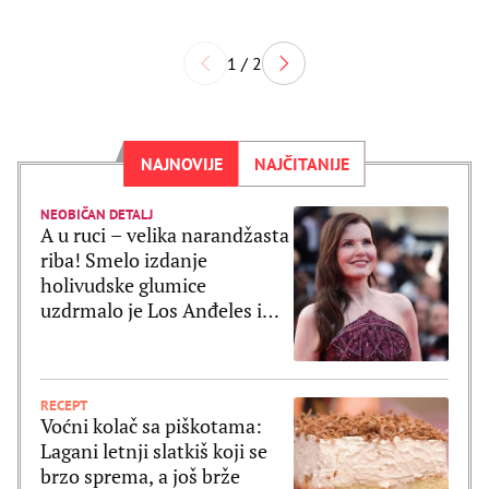
1 / 2
NAJNOVIJE
NAJČITANIJE
NEOBIČAN DETALJ
A u ruci – velika narandžasta
riba! Smelo izdanje
holivudske glumice
uzdrmalo je Los Anđeles i
pomerilo granice mode
RECEPT
Voćni kolač sa piškotama:
Lagani letnji slatkiš koji se
brzo sprema, a još brže