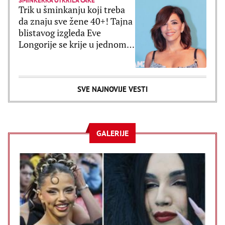
ŠMINKERKA OTKRILA CAKE
Trik u šminkanju koji treba
da znaju sve žene 40+! Tajna
blistavog izgleda Eve
Longorije se krije u jednom
proizvodu
SVE NAJNOVIJE VESTI
GALERIJE