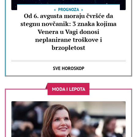
PROGNOZA
Od 6. avgusta moraju čvršće da
stegnu novčanik: 3 znaka kojima
Venera u Vagi donosi
neplanirane troškove i
brzopletost
SVE HOROSKOP
MODA I LEPOTA