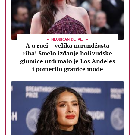
NEOBIČAN DETALJ
A u ruci – velika narandžasta
riba! Smelo izdanje holivudske
glumice uzdrmalo je Los Anđeles
i pomerilo granice mode