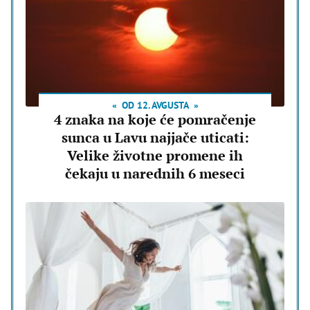
OD 12. AVGUSTA
4 znaka na koje će pomračenje
sunca u Lavu najjače uticati:
Velike životne promene ih
čekaju u narednih 6 meseci