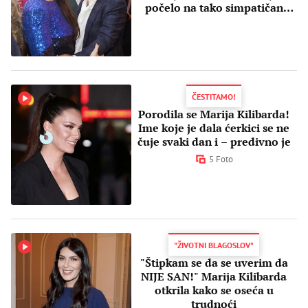
počelo na tako simpatičan
način
ČESTITAMO!
Porodila se Marija Kilibarda!
Ime koje je dala ćerkici se ne
čuje svaki dan i – predivno je
5 Foto
"ŽIVOTNI BLAGOSLOV"
"Štipkam se da se uverim da
NIJE SAN!" Marija Kilibarda
otkrila kako se oseća u
trudnoći