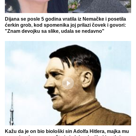
Dijana se posle 5 godina vratila iz Nemačke i posetila
ćerkin grob, kod spomenika joj prilazi čovek i govori:
"Znam devojku sa slike, udala se nedavno"
Kažu da je on bio biološki sin Adolfa Hitlera, majka mu