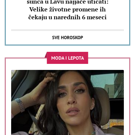
sunca u Lavu najjače uticati:
Velike životne promene ih
čekaju u narednih 6 meseci
SVE HOROSKOP
MODA I LEPOTA