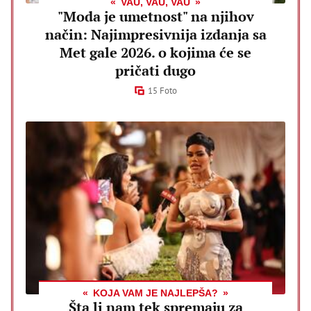
VAU, VAU, VAU
"Moda je umetnost" na njihov
način: Najimpresivnija izdanja sa
Met gale 2026. o kojima će se
pričati dugo
15 Foto
KOJA VAM JE NAJLEPŠA?
Šta li nam tek spremaju za