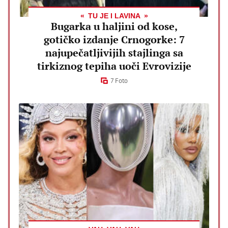
TU JE I LAVINA
Bugarka u haljini od kose,
gotičko izdanje Crnogorke: 7
najupečatljivijih stajlinga sa
tirkiznog tepiha uoči Evrovizije
7 Foto