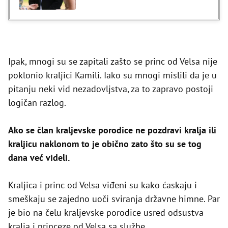
Ipak, mnogi su se zapitali zašto se princ od Velsa nije
poklonio kraljici Kamili. Iako su mnogi mislili da je u
pitanju neki vid nezadovljstva, za to zapravo postoji
logičan razlog.
Ako se član kraljevske porodice ne pozdravi kralja ili
kraljicu naklonom to je obično zato što su se tog
dana već videli.
Kraljica i princ od Velsa viđeni su kako ćaskaju i
smeškaju se zajedno uoči sviranja državne himne. Par
je bio na čelu kraljevske porodice usred odsustva
kralja i princeze od Velsa sa službe.