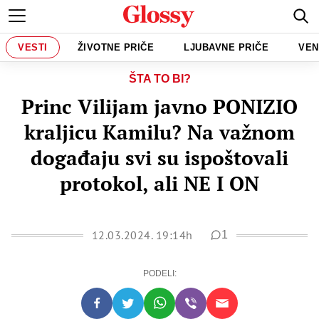
VESTI
ŽIVOTNE PRIČE
LJUBAVNE PRIČE
VEN
ŠTA TO BI?
Princ Vilijam javno PONIZIO
kraljicu Kamilu? Na važnom
događaju svi su ispoštovali
protokol, ali NE I ON
12.03.2024. 19:14h
1
PODELI: