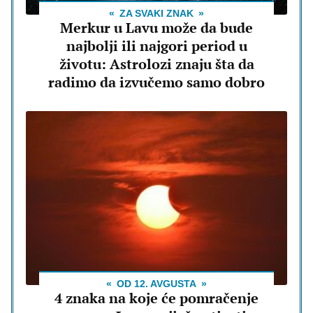
ZA SVAKI ZNAK
Merkur u Lavu može da bude
najbolji ili najgori period u
životu: Astrolozi znaju šta da
radimo da izvučemo samo dobro
OD 12. AVGUSTA
4 znaka na koje će pomračenje