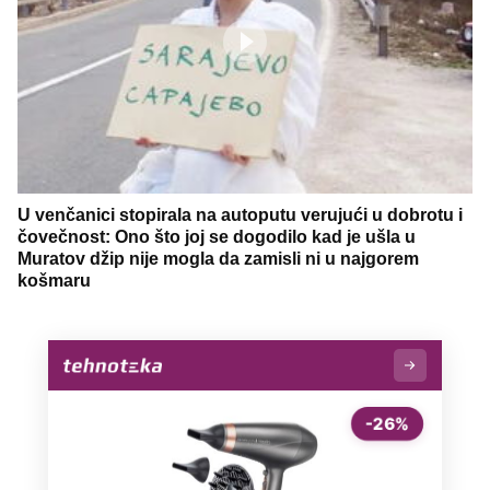
U venčanici stopirala na autoputu verujući u dobrotu i
čovečnost: Ono što joj se dogodilo kad je ušla u
Muratov džip nije mogla da zamisli ni u najgorem
košmaru