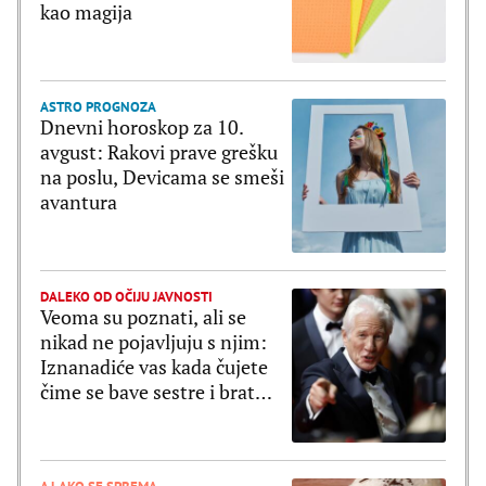
kao magija
ASTRO PROGNOZA
Dnevni horoskop za 10.
avgust: Rakovi prave grešku
na poslu, Devicama se smeši
avantura
DALEKO OD OČIJU JAVNOSTI
Veoma su poznati, ali se
nikad ne pojavljuju s njim:
Iznanadiće vas kada čujete
čime se bave sestre i brat
Ričarada Gira