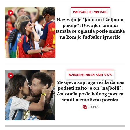
ISMEVAJU JE I VREĐAJU
Nazivaju je "jadnom i željnom
pažnje": Devojka Lamina
Jamala se oglasila posle snimka
na kom je fudbaler ignoriše
NAKON MUNDIJALSKIH SUZA
Mesijeva supruga rešila da nas
podseti zašto je on "najbolji":
Antonela posle bolnog poraza
uputila emotivnu poruku
6 Foto