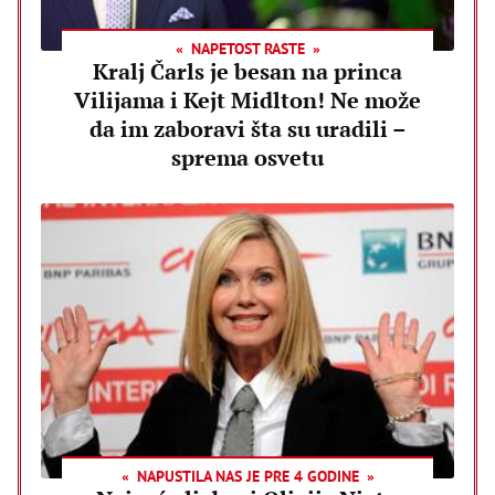
NAPETOST RASTE
Kralj Čarls je besan na princa
Vilijama i Kejt Midlton! Ne može
da im zaboravi šta su uradili –
sprema osvetu
NAPUSTILA NAS JE PRE 4 GODINE