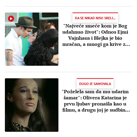
DA SE NIKAD NISU SRELI...
"Najveće smeće kom je Bog
udahnuo život": Odnos Ejmi
Vajnhaus i Blejka je bio
mračan, a mnogi ga krive za
njenu smrt
DUGO JE SAMOVALA
"Poželela sam da mu udarim
šamar": Olivera Katarina je
prvu ljubav pronašla kao u
filmu, a drugu joj je sudbina
otela