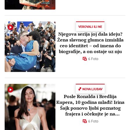
VEROVALI ILI NE
Njegova serija joj dala ideju?
Žena slavnog glumca izmislila
ceo identitet – od imena do
biografije, a on ostaje uz nju
6 Foto
🏀 NOVA LJUBAV
Posle Ronalda i Bredlija
Kupera, 10 godina mlađi! Irina
Šajk ponovo ljubi poznatog
frajera i očekujte je na
utakmicama
6 Foto