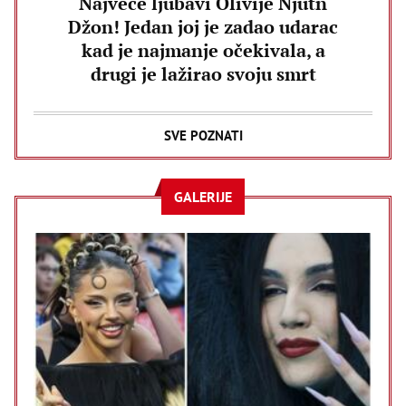
Najveće ljubavi Olivije Njutn
Džon! Jedan joj je zadao udarac
kad je najmanje očekivala, a
drugi je lažirao svoju smrt
SVE POZNATI
GALERIJE