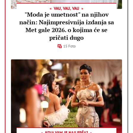
VAU, VAU, VAU
"Moda je umetnost" na njihov
način: Najimpresivnija izdanja sa
Met gale 2026. o kojima će se
pričati dugo
15 Foto
KOJA VAM JE NAJLEPŠA?