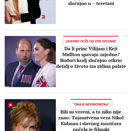
slučajno u – teretani
ZAJEDNO DUŽE OD DVE DECENIJE
Da li princ Vilijam i Kejt
Midlton spavaju zajedno?
Budući kralj slučajno otkrio
detalj o životu iza zidina palate
"ONA JE NEVEROVATNA"
Bili su vereni, a to niko nije
znao: Tajanstvena veza Nikol
Kidman i slavnog muzičara
počela je filmski