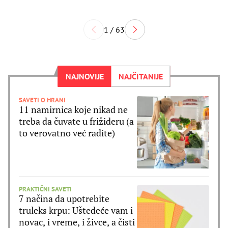
1 / 63
NAJNOVIJE
NAJČITANIJE
SAVETI O HRANI
11 namirnica koje nikad ne
treba da čuvate u frižideru (a
to verovatno već radite)
PRAKTIČNI SAVETI
7 načina da upotrebite
truleks krpu: Uštedeće vam i
novac, i vreme, i živce, a čisti