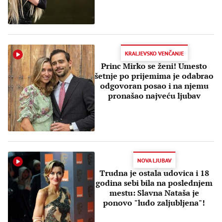
KRALJEVSKO VENČANJE
Princ Mirko se ženi! Umesto
šetnje po prijemima je odabrao
odgovoran posao i na njemu
pronašao najveću ljubav
NOVA LJUBAV
Trudna je ostala udovica i 18
godina sebi bila na poslednjem
mestu: Slavna Nataša je
ponovo "ludo zaljubljena"!