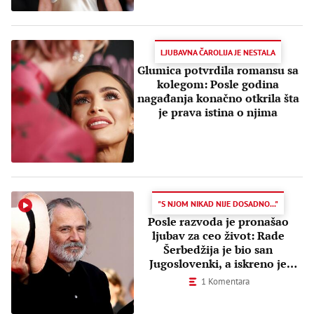
LJUBAVNA ČAROLIJA JE NESTALA
Glumica potvrdila romansu sa
kolegom: Posle godina
nagađanja konačno otkrila šta
je prava istina o njima
"S NJOM NIKAD NIJE DOSADNO..."
Posle razvoda je pronašao
ljubav za ceo život: Rade
Šerbedžija je bio san
Jugoslovenki, a iskreno je
voleo samo dve žene
1 Komentara