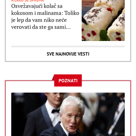
A LAKO SE SPREMA
Osvežavajući kolač sa
kokosom i malinama: Toliko
je lep da vam niko neće
verovati da ste ga sami
spremali (RECEPT)
SVE NAJNOVIJE VESTI
POZNATI