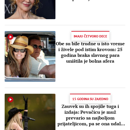
IMAJU ČETVORO DECE
Obe su bile trudne u isto vreme
i živele pod istim krovom: 25
godina braka slavnog para
uništila je bolna afera
15 GODINA SU ZAJEDNO
Zauvek su ih spojile tuga i
izdaja: Pevačicu je muž
prevario sa najboljom
prijateljicom, pa se ona udala
za njenog muža