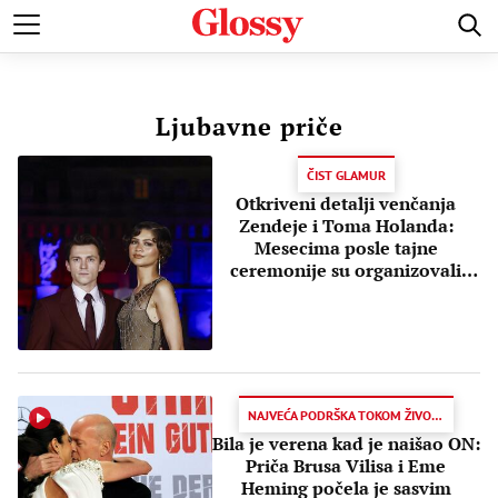
ŽIVOTNE PRIČE
LJUBAVNE PRIČE
VENČANJA
DOMOVI 
Ljubavne priče
ČIST GLAMUR
Otkriveni detalji venčanja
Zendeje i Toma Holanda:
Mesecima posle tajne
ceremonije su organizovali
bajkovito slavlje
NAJVEĆA PODRŠKA TOKOM ŽIVOTNE BORBE
Bila je verena kad je naišao ON:
Priča Brusa Vilisa i Eme
Heming počela je sasvim