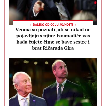
DALEKO OD OČIJU JAVNOSTI
Veoma su poznati, ali se nikad ne
pojavljuju s njim: Iznanadiće vas
kada čujete čime se bave sestre i
brat Ričarada Gira