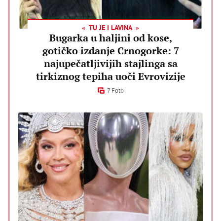
TU JE I LAVINA
Bugarka u haljini od kose,
gotičko izdanje Crnogorke: 7
najupečatljivijih stajlinga sa
tirkiznog tepiha uoči Evrovizije
7 Foto