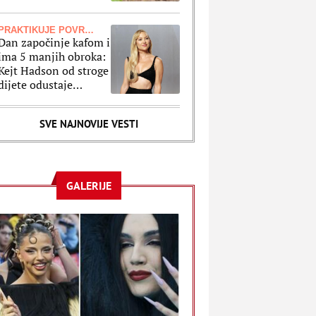
uraditi sa cvećem pre
nego što ga posadite
PRAKTIKUJE POVREMENI POST
Dan započinje kafom i
ima 5 manjih obroka:
Kejt Hadson od stroge
dijete odustaje
jednom nedeljno
zbog ovog jela
SVE NAJNOVIJE VESTI
GALERIJE