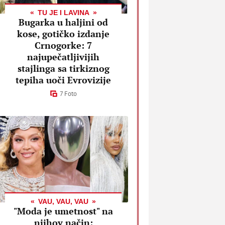
TU JE I LAVINA
Bugarka u haljini od
kose, gotičko izdanje
Crnogorke: 7
najupečatljivijih
stajlinga sa tirkiznog
tepiha uoči Evrovizije
7 Foto
VAU, VAU, VAU
"Moda je umetnost" na
njihov način: