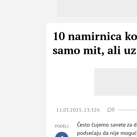
10 namirnica koj
samo mit, ali uz
11.03.2025. 23:32h
0
Često čujemo savete za de
PODELI:
podsećaju da nije moguća j