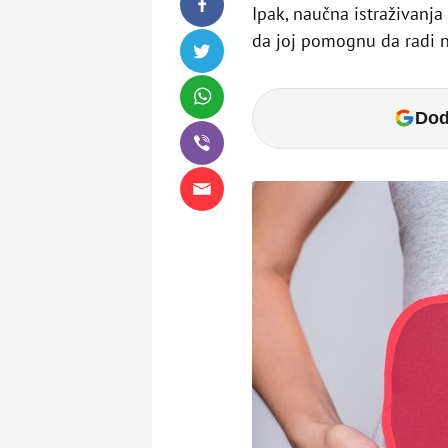
Ipak, naučna istraživanj
da joj pomognu da radi 
Dod