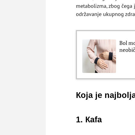
metabolizma, zbog čega j
održavanje ukupnog zdrav
Bol m
neobi
Кoja je najbolj
1. Кafa