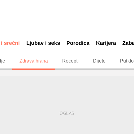
 i srećni
Ljubav i seks
Porodica
Karijera
Zab
lje
Zdrava hrana
Recepti
Dijete
Put do