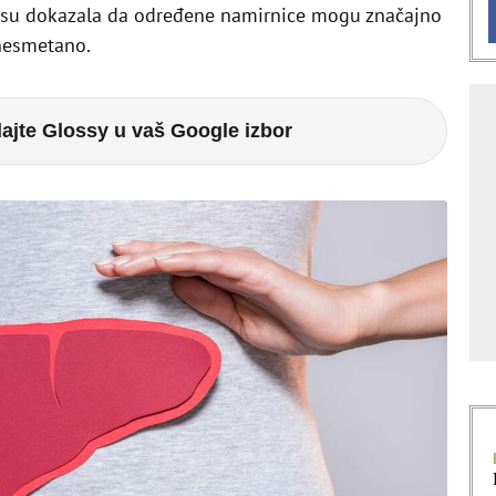
a su dokazala da određene namirnice mogu značajno
nesmetano.
ajte Glossy u vaš Google izbor