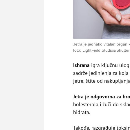
Jetra je jednako vitalan organ 
foto: LightField Studios/Shutte
Ishrana
igra ključnu ulo
sadrže jedinjenja za koj
jetre, štite od nakupljanj
Jetra je odgovorna za br
holesterola i žuči do skla
hidrata.
Takođe, razgrađuje toksi