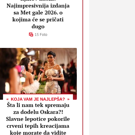
Najimpresivnija izdanja
sa Met gale 2026. o
kojima će se pričati
dugo
15 Foto
KOJA VAM JE NAJLEPŠA?
Šta li nam tek spremaju
za dodelu Oskara?!
Slavne lepotice pokorile
crveni tepih kreacijama
koje morate da vidite