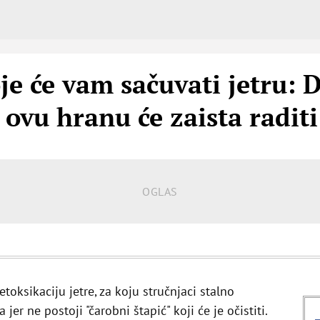
e će vam sačuvati jetru: D
 ovu hranu će zaista raditi
toksikaciju jetre, za koju stručnjaci stalno
er ne postoji "čarobni štapić" koji će je očistiti.