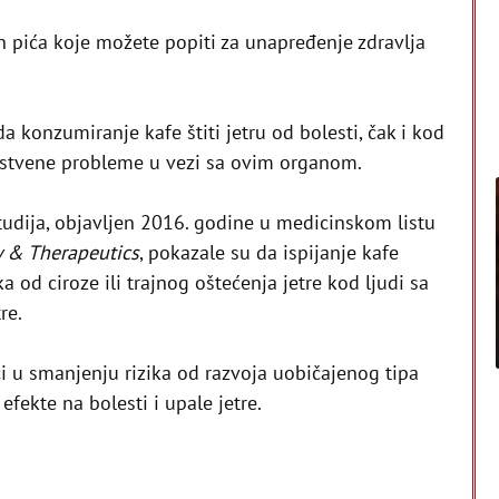
h pića koje možete popiti za unapređenje zdravlja
a konzumiranje kafe štiti jetru od bolesti, čak i kod
vstvene probleme u vezi sa ovim organom.
tudija, objavljen 2016. godine u medicinskom listu
 & Therapeutics
, pokazale su da ispijanje kafe
 od ciroze ili trajnog oštećenja jetre kod ljudi sa
re.
 u smanjenju rizika od razvoja uobičajenog tipa
 efekte na bolesti i upale jetre.