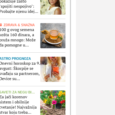
pokazuje zašto
"spojiti nespojivo":
Probajte njenu ideju i
dobićete i praktičnost
i moderan izgled
🍵 ZDRAVA & SNAŽNA
100 g ovog semena
košta 160 dinara, a
pruža mnogo: Može
da pomogne u
suzbijanju apetita i
regulaciji šećera u krvi
ASTRO PROGNOZA
Dnevni horoskop za 9.
avgust: Škorpije se
svađaju sa partnerom,
Device su
nezadovoljne
SAVETI ZA NEGU BILJAKA
Za jači korenov
sistem i obilnije
cvetanje! Najvažnija
stvar koju treba