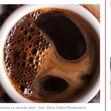
orisna za zdravlje jetre
foto: Dima Sobko/Shutterstock