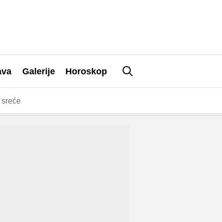
ava
Galerije
Horoskop
 sreće