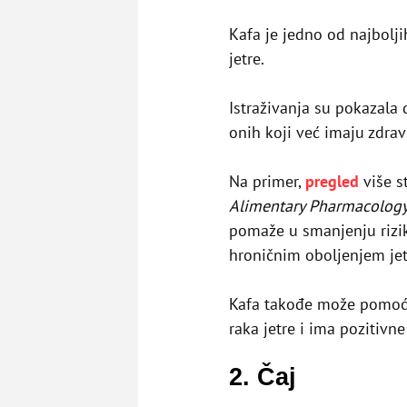
Кafa je jedno od najbolji
jetre.
Istraživanja su pokazala d
onih koji već imaju zdra
Na primer,
pregled
više s
Alimentary Pharmacology
pomaže u smanjenju rizika
hroničnim oboljenjem jet
Kafa takođe može pomoći
raka jetre i ima pozitivne
2. Čaj