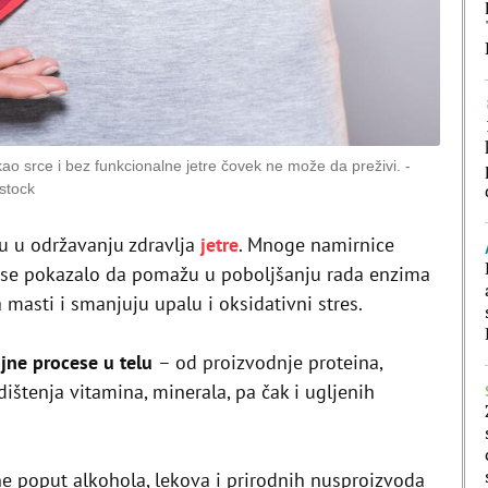
kao srce i bez funkcionalne jetre čovek ne može da preživi.
rstock
gu u održavanju zdravlja
jetre
. Mnoge namirnice
a se pokazalo da pomažu u poboljšanju rada enzima
a masti i smanjuju upalu i oksidativni stres.
ojne procese u telu
– od proizvodnje proteina,
dištenja vitamina, minerala, pa čak i ugljenih
ne poput alkohola, lekova i prirodnih nusproizvoda