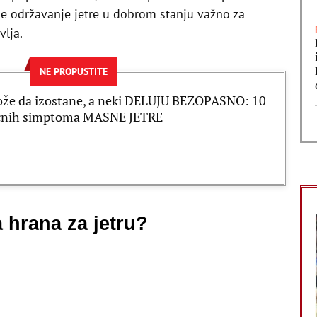
e održavanje jetre u dobrom stanju važno za
lja.
NE PROPUSTITE
ože da izostane, a neki DELUJU BEZOPASNO: 10
čnih simptoma MASNE JETRE
a hrana za jetru?