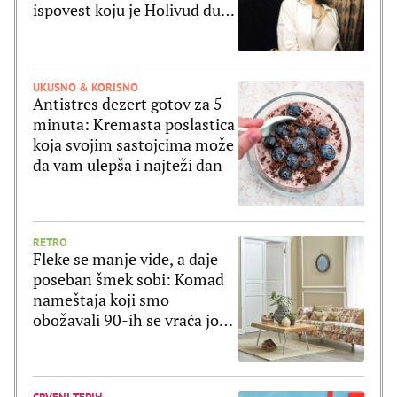
ispovest koju je Holivud dugo
čekao
UKUSNO & KORISNO
Antistres dezert gotov za 5
minuta: Kremasta poslastica
koja svojim sastojcima može
da vam ulepša i najteži dan
RETRO
Fleke se manje vide, a daje
poseban šmek sobi: Komad
nameštaja koji smo
obožavali 90-ih se vraća još
lepši!