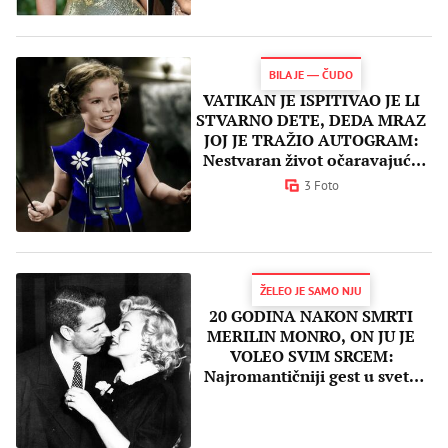
BILA JE ― ČUDO
VATIKAN JE ISPITIVAO JE LI
STVARNO DETE, DEDA MRAZ
JOJ JE TRAŽIO AUTOGRAM:
Nestvaran život očaravajuće
Širli Templ
3 Foto
ŽELEO JE SAMO NJU
20 GODINA NAKON SMRTI
MERILIN MONRO, ON JU JE
VOLEO SVIM SRCEM:
Najromantičniji gest u svetu
slavnih i danas mami suze