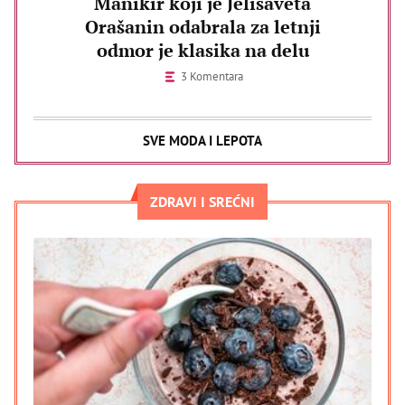
Manikir koji je Jelisaveta
Orašanin odabrala za letnji
odmor je klasika na delu
3 Komentara
SVE MODA I LEPOTA
ZDRAVI I SREĆNI