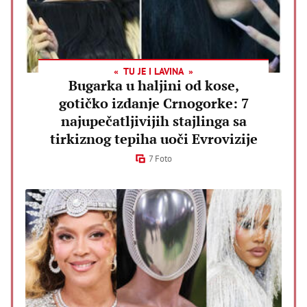
TU JE I LAVINA
Bugarka u haljini od kose,
gotičko izdanje Crnogorke: 7
najupečatljivijih stajlinga sa
tirkiznog tepiha uoči Evrovizije
7 Foto