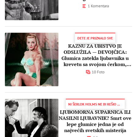
ZAUVEK
1 Komentara
DETE JE PRIZNALO SVE
KAZNU ZA UBISTVO JE
ODSLUŽILA — DEVOJČICA:
Glumica zatekla ljubavnika u
krevetu sa svojom ćerkom,
usledio je ZLOČIN VEKA
10 Foto
NI ŠERLOK HOLMS NE BI REŠIO NJEN SLUČAJ
LJUBOMORNA SUPARNICA ILI
NASILNI LJUBAVNIK? Smrt ove
lepe glumice jedna je od
najvećih svetskih misterija