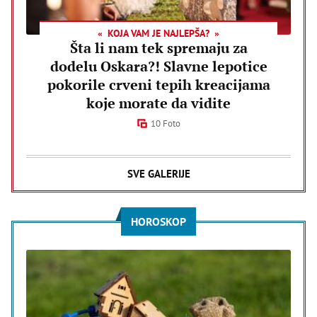
KOJA VAM JE NAJLEPŠA?
Šta li nam tek spremaju za
dodelu Oskara?! Slavne lepotice
pokorile crveni tepih kreacijama
koje morate da vidite
10 Foto
SVE GALERIJE
HOROSKOP