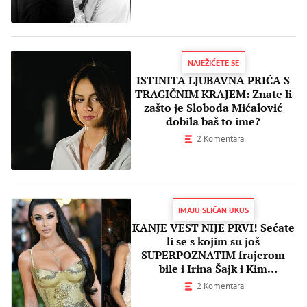
NAJEŽIĆETE SE
ISTINITA LJUBAVNA PRIČA S
TRAGIČNIM KRAJEM: Znate li
zašto je Sloboda Mićalović
dobila baš to ime?
2 Komentara
IMAJU SLIČAN UKUS
KANJE VEST NIJE PRVI! Sećate
li se s kojim su još
SUPERPOZNATIM frajerom
bile i Irina Šajk i Kim
Kardašijan?
2 Komentara