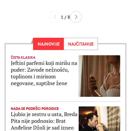
1 / 8
NAJNOVIJE
NAJČITANIJE
ČISTA KLASIKA
Jeftini parfemi koji mirišu na
puder: Zavode nežnošću,
toplinom i mirisom
negovane, suptilne žene
NADA SE PODRŠCI PORODICE
Ljubio je sestru u usta, Breda
Pita nije podnosio: Brat
Anđeline Džoli je sad izneo