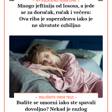
🐟 KRCATA NUTRIJENTIMA
Mnogo jeftinija od lososa, a jede
se za doručak, ručak i večeru:
Ova riba je superzdrava iako je
ne shvatate ozbiljno
OSLUŠNITE SVOJE TELO
Budite se umorni iako ste spavali
dovoljno? Nekad je razlog