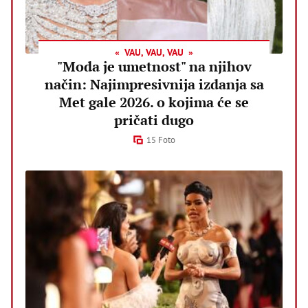
VAU, VAU, VAU
"Moda je umetnost" na njihov
način: Najimpresivnija izdanja sa
Met gale 2026. o kojima će se
pričati dugo
15 Foto