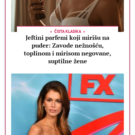
ČISTA KLASIKA
Jeftini parfemi koji mirišu na
puder: Zavode nežnošću,
toplinom i mirisom negovane,
suptilne žene