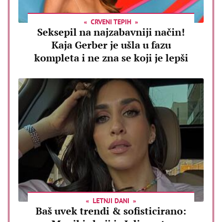
CRVENI TEPIH
Seksepil na najzabavniji način!
Kaja Gerber je ušla u fazu
kompleta i ne zna se koji je lepši
LETNJI DANI
Baš uvek trendi & sofisticirano: