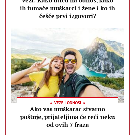
vezi: Kako utiču na odnos, kako
ih tumače muškarci i žene i ko ih
češće prvi izgovori?
VEZE I ODNOSI
Ako vas muškarac stvarno
poštuje, prijateljima će reći neku
od ovih 7 fraza