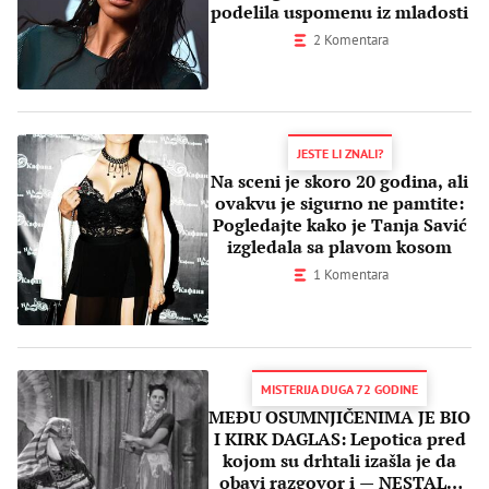
podelila uspomenu iz mladosti
2 Komentara
JESTE LI ZNALI?
Na sceni je skoro 20 godina, ali
ovakvu je sigurno ne pamtite:
Pogledajte kako je Tanja Savić
izgledala sa plavom kosom
1 Komentara
MISTERIJA DUGA 72 GODINE
MEĐU OSUMNJIČENIMA JE BIO
I KIRK DAGLAS: Lepotica pred
kojom su drhtali izašla je da
obavi razgovor i — NESTALA