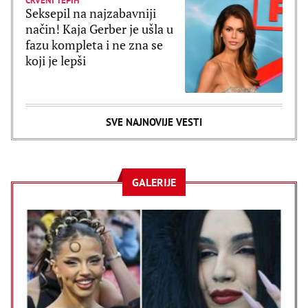
CRVENI TEPIH
Seksepil na najzabavniji
način! Kaja Gerber je ušla u
fazu kompleta i ne zna se
koji je lepši
SVE NAJNOVIJE VESTI
GALERIJE