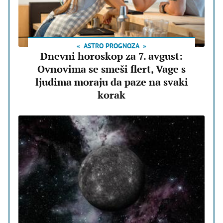
ASTRO PROGNOZA
Dnevni horoskop za 7. avgust:
Ovnovima se smeši flert, Vage s
ljudima moraju da paze na svaki
korak