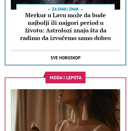
ZA SVAKI ZNAK
Merkur u Lavu može da bude
najbolji ili najgori period u
životu: Astrolozi znaju šta da
radimo da izvučemo samo dobro
SVE HOROSKOP
MODA I LEPOTA