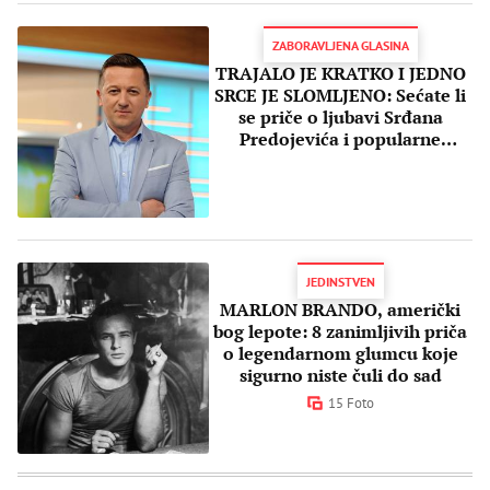
ZABORAVLJENA GLASINA
TRAJALO JE KRATKO I JEDNO
SRCE JE SLOMLJENO: Sećate li
se priče o ljubavi Srđana
Predojevića i popularne
glumice?
JEDINSTVEN
MARLON BRANDO, američki
bog lepote: 8 zanimljivih priča
o legendarnom glumcu koje
sigurno niste čuli do sad
15 Foto