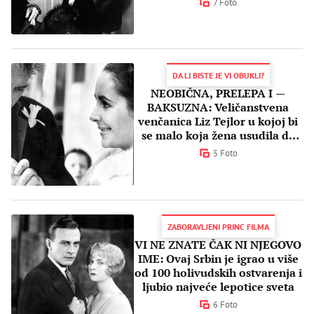
7 Foto
DA LI BISTE JE VI OBUKLI?
NEOBIČNA, PRELEPA I —
BAKSUZNA: Veličanstvena
venčanica Liz Tejlor u kojoj bi
se malo koja žena usudila da
kaže DA
5 Foto
ZABORAVLJENI PRINC FILMA
VI NE ZNATE ČAK NI NJEGOVO
IME: Ovaj Srbin je igrao u više
od 100 holivudskih ostvarenja i
ljubio najveće lepotice sveta
6 Foto