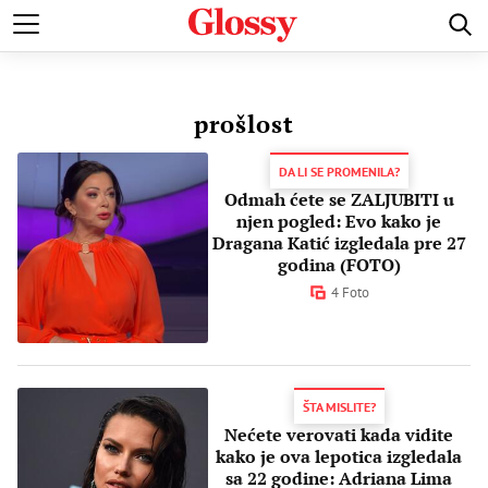
POZNATI
MODA I LEPOTA
ZDRAVI I SREĆNI
LJUBAV 
prošlost
DA LI SE PROMENILA?
Odmah ćete se ZALJUBITI u
njen pogled: Evo kako je
Dragana Katić izgledala pre 27
godina (FOTO)
4 Foto
ŠTA MISLITE?
Nećete verovati kada vidite
kako je ova lepotica izgledala
sa 22 godine: Adriana Lima