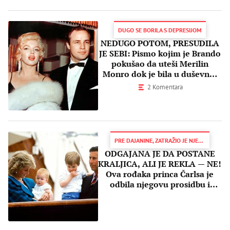
DUGO SE BORILA S DEPRESIJOM
NEDUGO POTOM, PRESUDILA
JE SEBI: Pismo kojim je Brando
pokušao da uteši Merilin
Monro dok je bila u duševnoj
bolnici
2 Komentara
PRE DAJANINE, ZATRAŽIO JE NJENU RUKU
ODGAJANA JE DA POSTANE
KRALJICA, ALI JE REKLA — NE!
Ova rođaka princa Čarlsa je
odbila njegovu prosidbu i
šokirala sve