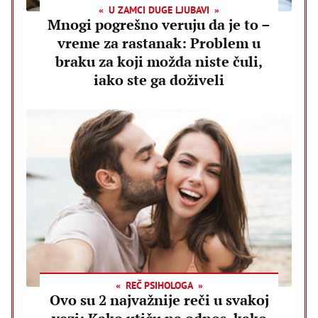
U ZAMCI DUGE LJUBAVI
Mnogi pogrešno veruju da je to –
vreme za rastanak: Problem u
braku za koji možda niste čuli,
iako ste ga doživeli
REČ PSIHOLOGA
Ovo su 2 najvažnije reči u svakoj