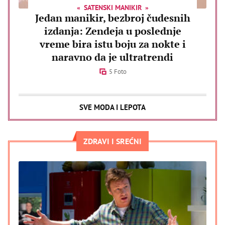
SATENSKI MANIKIR
Jedan manikir, bezbroj čudesnih
izdanja: Zendeja u poslednje
vreme bira istu boju za nokte i
naravno da je ultratrendi
5 Foto
SVE MODA I LEPOTA
ZDRAVI I SREĆNI