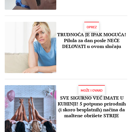
OPREZ
TRUDNOĆA JE IPAK MOGUĆA!
Pilula za dan posle NEĆE
DELOVATI u ovom slučaju
MOŽE I OVAKO
SVE SIGURNO VEĆ IMATE U
KUHINJI! 5 potpuno prirodnih
(i skoro besplatnih) načina da
maltene obrišete STRIJE