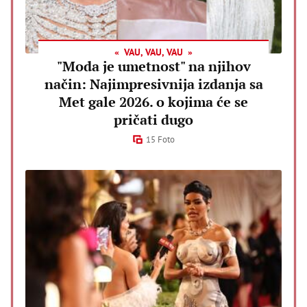
VAU, VAU, VAU
"Moda je umetnost" na njihov
način: Najimpresivnija izdanja sa
Met gale 2026. o kojima će se
pričati dugo
15 Foto