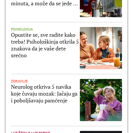
minuta, a može da se jede uz
ribu ili meso
PSIHOLOGIJA
Opustite se, sve radite kako
treba! Psihološkinja otkrila 5
znakova da je vaše dete
srećno
ZDRAVLJE
Neurolog otkriva 5 navika
koje čuvaju mozak: Jačaju ga
i poboljšavaju pamćenje