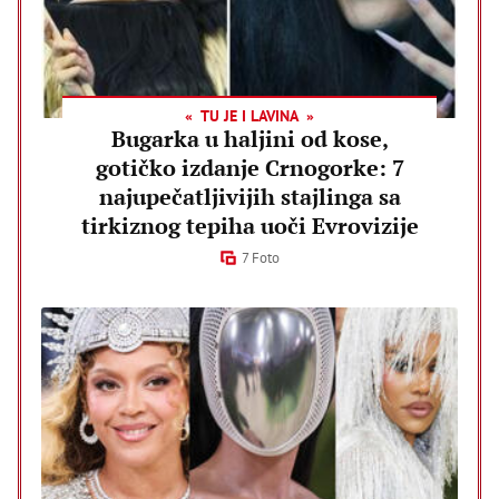
TU JE I LAVINA
Bugarka u haljini od kose,
gotičko izdanje Crnogorke: 7
najupečatljivijih stajlinga sa
tirkiznog tepiha uoči Evrovizije
7 Foto