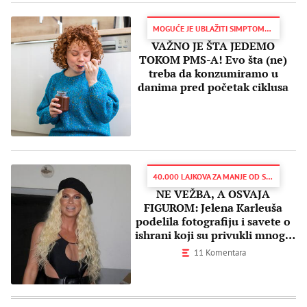
MOGUĆE JE UBLAŽITI SIMPTOME PRIRODNO
VAŽNO JE ŠTA JEDEMO
TOKOM PMS-A! Evo šta (ne)
treba da konzumiramo u
danima pred početak ciklusa
40.000 LAJKOVA ZA MANJE OD SAT VREMENA
NE VEŽBA, A OSVAJA
FIGUROM: Jelena Karleuša
podelila fotografiju i savete o
ishrani koji su privukli mnogo
pažnje
11 Komentara