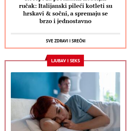
ručak: Italijanski pileći kotleti su
hrskavi & sočni, a spremaju se
brzo i jednostavno
SVE ZDRAVI I SREĆNI
LJUBAV I SEKS