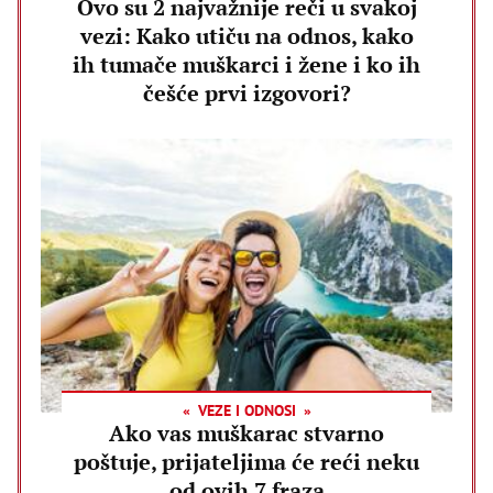
Ovo su 2 najvažnije reči u svakoj
vezi: Kako utiču na odnos, kako
ih tumače muškarci i žene i ko ih
češće prvi izgovori?
VEZE I ODNOSI
Ako vas muškarac stvarno
poštuje, prijateljima će reći neku
od ovih 7 fraza