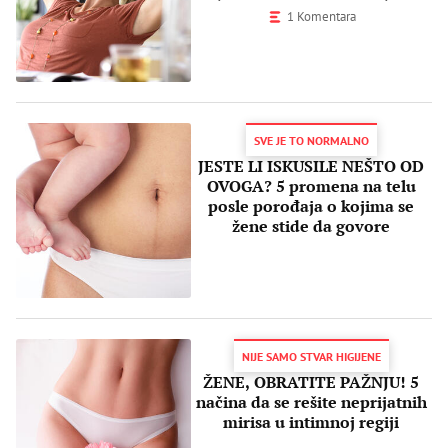
1 Komentara
SVE JE TO NORMALNO
JESTE LI ISKUSILE NEŠTO OD
OVOGA? 5 promena na telu
posle porođaja o kojima se
žene stide da govore
NIJE SAMO STVAR HIGIJENE
ŽENE, OBRATITE PAŽNJU! 5
načina da se rešite neprijatnih
mirisa u intimnoj regiji