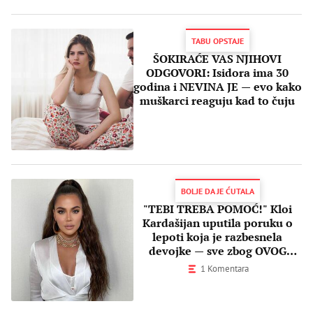
TABU OPSTAJE
ŠOKIRAĆE VAS NJIHOVI
ODGOVORI: Isidora ima 30
godina i NEVINA JE — evo kako
muškarci reaguju kad to čuju
BOLJE DA JE ĆUTALA
"TEBI TREBA POMOĆ!" Kloi
Kardašijan uputila poruku o
lepoti koja je razbesnela
devojke — sve zbog OVOG
snimka
1 Komentara