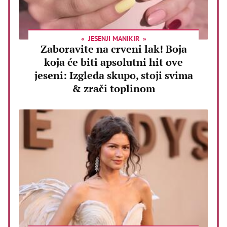
JESENJI MANIKIR
Zaboravite na crveni lak! Boja
koja će biti apsolutni hit ove
jeseni: Izgleda skupo, stoji svima
& zrači toplinom