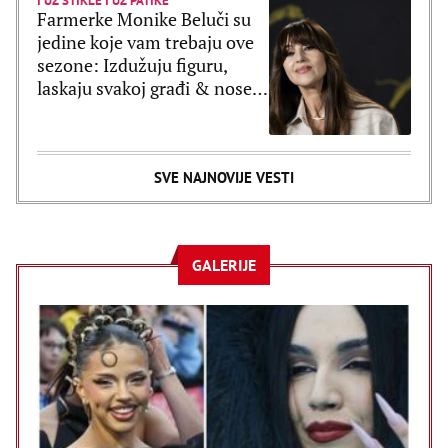
I UZ ŠTIKLE I UZ PATIKE
Farmerke Monike Beluči su
jedine koje vam trebaju ove
sezone: Izdužuju figuru,
laskaju svakoj građi & nose
se uz sve
SVE NAJNOVIJE VESTI
GALERIJE