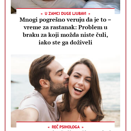
U ZAMCI DUGE LJUBAVI
Mnogi pogrešno veruju da je to –
vreme za rastanak: Problem u
braku za koji možda niste čuli,
iako ste ga doživeli
REČ PSIHOLOGA