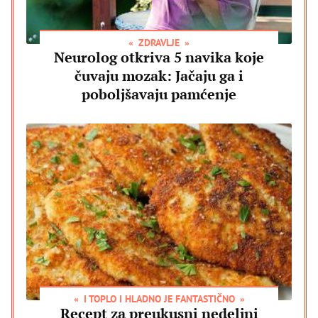
ZDRAVLJE
Neurolog otkriva 5 navika koje
čuvaju mozak: Jačaju ga i
poboljšavaju pamćenje
I TOPLO I HLADNO JE FANTASTIČNO
Recept za preukusni nedeljni