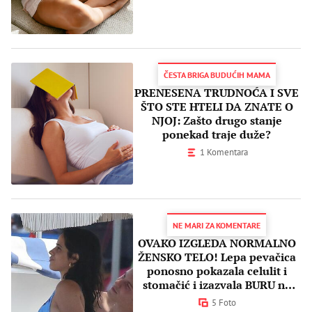
ČESTA BRIGA BUDUĆIH MAMA
PRENESENA TRUDNOĆA I SVE
ŠTO STE HTELI DA ZNATE O
NJOJ: Zašto drugo stanje
ponekad traje duže?
1 Komentara
NE MARI ZA KOMENTARE
OVAKO IZGLEDA NORMALNO
ŽENSKO TELO! Lepa pevačica
ponosno pokazala celulit i
stomačić i izazvala BURU na
internetu
5 Foto