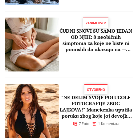
ZANIMLJIVO!
ČUDNI SNOVI SU SAMO JEDAN
OD NJIH: 8 neobičnih
simptoma za koje ne biste ni
pomislili da ukazuju na —
TRUDNOĆU
OTVORENO
"NE DELIM SVOJE POLUGOLE
FOTOGRAFIJE ZBOG
LAJKOVA!" Manekenka uputila
poruku zbog koje joj devojke
aplaudiraju
7 Foto
1 Komentara