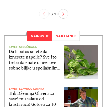
1 / 15
NAJNOVIJE
NAJČITANIJE
SAVETI STRUČNJAKA
Da li potos smete da
iznesete napolje? Sve što
treba da znate o nezi ove
sobne biljke u spoljašnjim
uslovima
SAVETI SLAVNOG KUVARA
Trik Džejmija Olivera za
savršenu salatu od
krastavaca! Gotova za 10