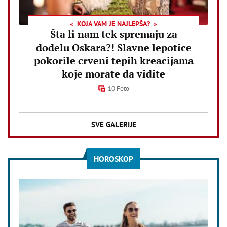
KOJA VAM JE NAJLEPŠA?
Šta li nam tek spremaju za
dodelu Oskara?! Slavne lepotice
pokorile crveni tepih kreacijama
koje morate da vidite
10 Foto
SVE GALERIJE
HOROSKOP