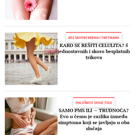
BEZ SKUPIH KREMA I TRETMANA
KAKO SE REŠITI CELULITA? 5
jednostavnih i skoro besplatnih
trikova
OSLUŠNITE SVOJE TELO
SAMO PMS ILI — TRUDNOĆA?
Evo u čemu je razlika između
simptoma koji se javljaju u oba
slučaja