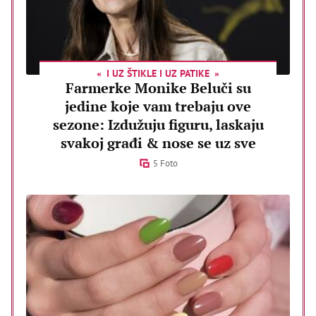
I UZ ŠTIKLE I UZ PATIKE
Farmerke Monike Beluči su
jedine koje vam trebaju ove
sezone: Izdužuju figuru, laskaju
svakoj građi & nose se uz sve
5 Foto