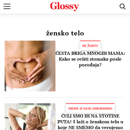
POZNATI
MODA I LEPOTA
ZDRAVI I SREĆNI
LJUBAV 
žensko telo
NE ŽURITE
ČESTA BRIGA MNOGIH MAMA:
Kako se rešiti stomaka posle
porođaja?
VREME JE DA IH ZABORAVIMO
ČULI SMO IH NA STOTINE
PUTA! 5 laži o ženskom telu u
koje NE SMEMO da verujemo