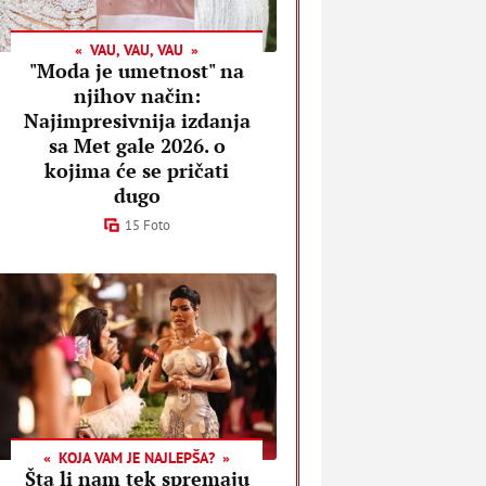
VAU, VAU, VAU
"Moda je umetnost" na
njihov način:
Najimpresivnija izdanja
sa Met gale 2026. o
kojima će se pričati
dugo
15 Foto
KOJA VAM JE NAJLEPŠA?
Šta li nam tek spremaju