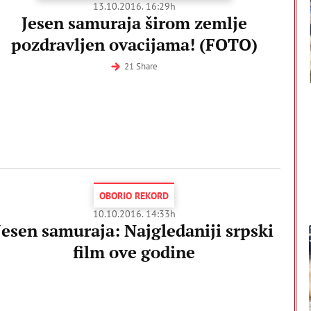
13.10.2016. 16:29h
Jesen samuraja širom zemlje
pozdravljen ovacijama! (FOTO)
21 Share
OBORIO REKORD
10.10.2016. 14:33h
Jesen samuraja: Najgledaniji srpski
film ove godine