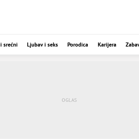
i srećni
Ljubav i seks
Porodica
Karijera
Zaba