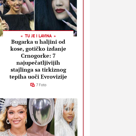
TU JE I LAVINA
Bugarka u haljini od
kose, gotičko izdanje
Crnogorke: 7
najupečatljivijih
stajlinga sa tirkiznog
tepiha uoči Evrovizije
7 Foto