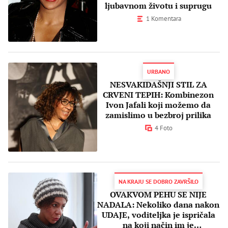
ljubavnom životu i suprugu
1 Komentara
URBANO
NESVAKIDAŠNJI STIL ZA
CRVENI TEPIH: Kombinezon
Ivon Jafali koji možemo da
zamislimo u bezbroj prilika
4 Foto
NA KRAJU SE DOBRO ZAVRŠILO
OVAKVOM PEHU SE NIJE
NADALA: Nekoliko dana nakon
UDAJE, voditeljka je ispričala
na koji način im je