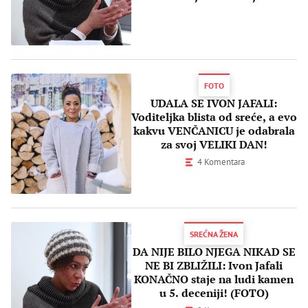
MATIČARKA otkazala dolazak!
FOTO
UDALA SE IVON JAFALI:
Voditeljka blista od sreće, a evo
kakvu VENČANICU je odabrala
za svoj VELIKI DAN!
4 Komentara
SREĆNA ŽENA
DA NIJE BILO NJEGA NIKAD SE
NE BI ZBLIŽILI: Ivon Jafali
KONAČNO staje na ludi kamen
u 5. deceniji! (FOTO)