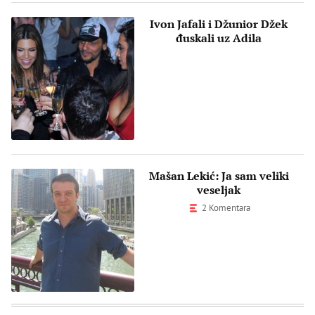
Ivon Jafali i Džunior Džek
đuskali uz Adila
Mašan Lekić: Ja sam veliki
veseljak
2 Komentara