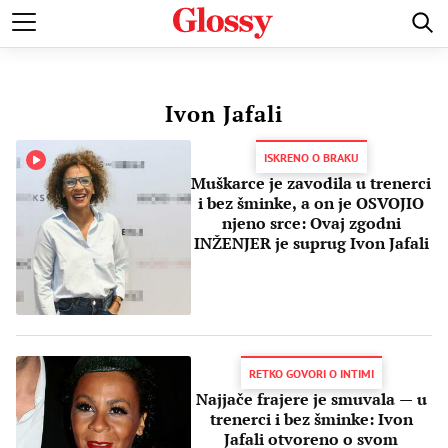
POZNATI
MODA I LEPOTA
ZDRAVI I SREĆNI
LJUBAV 
Ivon Jafali
ISKRENO O BRAKU
Muškarce je zavodila u trenerci
i bez šminke, a on je OSVOJIO
njeno srce: Ovaj zgodni
INŽENJER je suprug Ivon Jafali
RETKO GOVORI O INTIMI
Najjače frajere je smuvala — u
trenerci i bez šminke: Ivon
Jafali otvoreno o svom