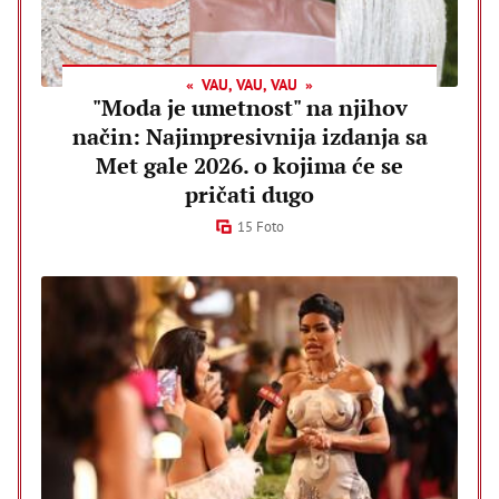
VAU, VAU, VAU
"Moda je umetnost" na njihov
način: Najimpresivnija izdanja sa
Met gale 2026. o kojima će se
pričati dugo
15 Foto