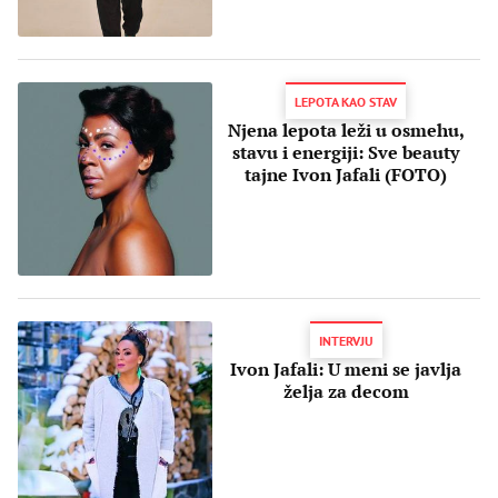
LEPOTA KAO STAV
Njena lepota leži u osmehu,
stavu i energiji: Sve beauty
tajne Ivon Jafali (FOTO)
​INTERVJU
Ivon Jafali: U meni se javlja
želja za decom