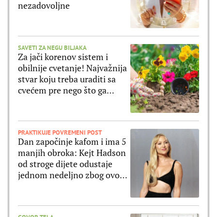
nezadovoljne
SAVETI ZA NEGU BILJAKA
Za jači korenov sistem i
obilnije cvetanje! Najvažnija
stvar koju treba uraditi sa
cvećem pre nego što ga
posadite
PRAKTIKUJE POVREMENI POST
Dan započinje kafom i ima 5
manjih obroka: Kejt Hadson
od stroge dijete odustaje
jednom nedeljno zbog ovog
jela