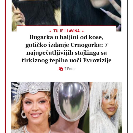
TU JE I LAVINA
Bugarka u haljini od kose,
gotičko izdanje Crnogorke: 7
najupečatljivijih stajlinga sa
tirkiznog tepiha uoči Evrovizije
7 Foto