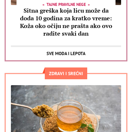
TAJNE PRAVILNE NEGE
Sitna greška koja licu može da
doda 10 godina za kratko vreme:
Koža oko očiju ne prašta ako ovo
radite svaki dan
SVE MODA I LEPOTA
ZDRAVI I SREĆNI