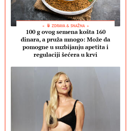
🍵 ZDRAVA & SNAŽNA
100 g ovog semena košta 160
dinara, a pruža mnogo: Može da
pomogne u suzbijanju apetita i
regulaciji šećera u krvi