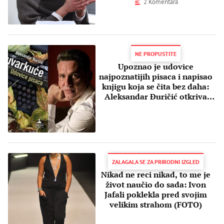
2 Komentara
NE PROPUSTITE
Upoznao je udovice
najpoznatijih pisaca i napisao
knjigu koja se čita bez daha:
Aleksandar Đuričić otkriva
decenijama čuvane tajne
velikana
ZALAGALA SE ZA PRIRODNI IZGLED
Nikad ne reci nikad, to me je
život naučio do sada: Ivon
Jafali poklekla pred svojim
velikim strahom (FOTO)