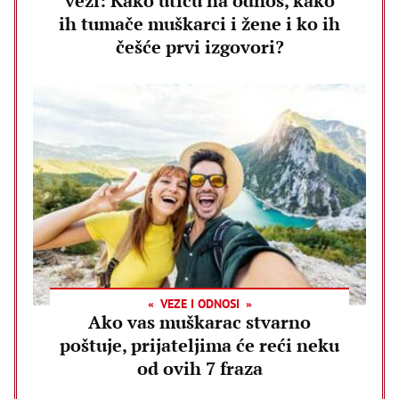
vezi: Kako utiču na odnos, kako
ih tumače muškarci i žene i ko ih
češće prvi izgovori?
VEZE I ODNOSI
Ako vas muškarac stvarno
poštuje, prijateljima će reći neku
od ovih 7 fraza