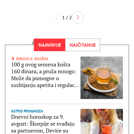
1 / 2
NAJNOVIJE
NAJČITANIJE
🍵 ZDRAVA & SNAŽNA
100 g ovog semena košta
160 dinara, a pruža mnogo:
Može da pomogne u
suzbijanju apetita i regulaciji
šećera u krvi
ASTRO PROGNOZA
Dnevni horoskop za 9.
avgust: Škorpije se svađaju
sa partnerom, Device su