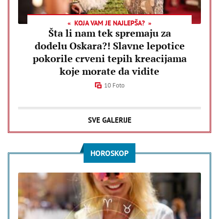
KOJA VAM JE NAJLEPŠA?
Šta li nam tek spremaju za
dodelu Oskara?! Slavne lepotice
pokorile crveni tepih kreacijama
koje morate da vidite
10 Foto
SVE GALERIJE
HOROSKOP