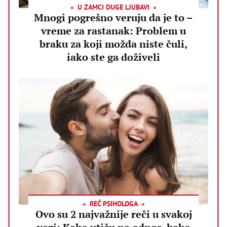
U ZAMCI DUGE LJUBAVI
Mnogi pogrešno veruju da je to –
vreme za rastanak: Problem u
braku za koji možda niste čuli,
iako ste ga doživeli
REČ PSIHOLOGA
Ovo su 2 najvažnije reči u svakoj