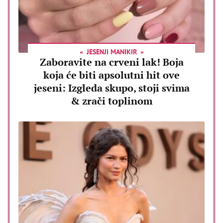
JESENJI MANIKIR
Zaboravite na crveni lak! Boja
koja će biti apsolutni hit ove
jeseni: Izgleda skupo, stoji svima
& zrači toplinom