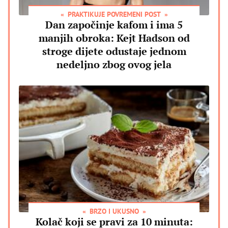
PRAKTIKUJE POVREMENI POST
Dan započinje kafom i ima 5
manjih obroka: Kejt Hadson od
stroge dijete odustaje jednom
nedeljno zbog ovog jela
BRZO I UKUSNO
Kolač koji se pravi za 10 minuta: