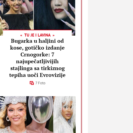
TU JE I LAVINA
Bugarka u haljini od
kose, gotičko izdanje
Crnogorke: 7
najupečatljivijih
stajlinga sa tirkiznog
tepiha uoči Evrovizije
7 Foto