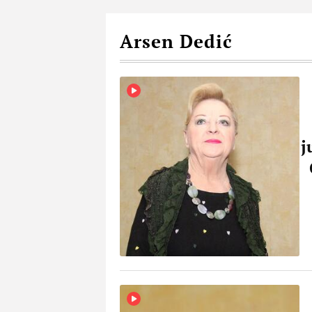
Arsen Dedić
j