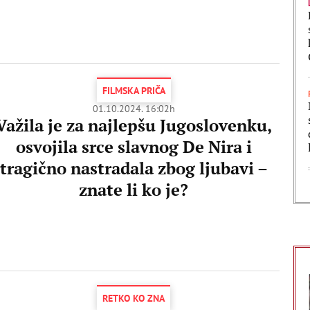
FILMSKA PRIČA
01.10.2024. 16:02h
Važila je za najlepšu Jugoslovenku,
osvojila srce slavnog De Nira i
tragično nastradala zbog ljubavi –
znate li ko je?
RETKO KO ZNA