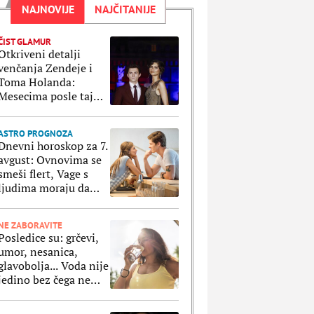
NAJNOVIJE
NAJČITANIJE
ČIST GLAMUR
Otkriveni detalji
venčanja Zendeje i
Toma Holanda:
Mesecima posle tajne
ceremonije su
organizovali
ASTRO PROGNOZA
bajkovito slavlje
Dnevni horoskop za 7.
avgust: Ovnovima se
smeši flert, Vage s
ljudima moraju da
paze na svaki korak
NE ZABORAVITE
Posledice su: grčevi,
umor, nesanica,
glavobolja... Voda nije
jedino bez čega ne
smemo da ostanemo
po velikim vrućinama