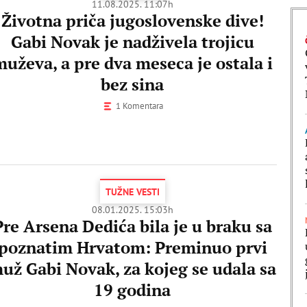
11.08.2025. 11:07h
Životna priča jugoslovenske dive!
Gabi Novak je nadživela trojicu
muževa, a pre dva meseca je ostala i
bez sina
1 Komentara
TUŽNE VESTI
08.01.2025. 15:03h
Pre Arsena Dedića bila je u braku sa
poznatim Hrvatom: Preminuo prvi
už Gabi Novak, za kojeg se udala sa
19 godina