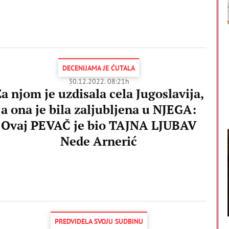
DECENIJAMA JE ĆUTALA
30.12.2022. 08:21h
a njom je uzdisala cela Jugoslavija,
a ona je bila zaljubljena u NJEGA:
Ovaj PEVAČ je bio TAJNA LJUBAV
Nede Arnerić
PREDVIDELA SVOJU SUDBINU