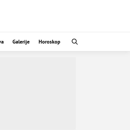
va
Galerije
Horoskop