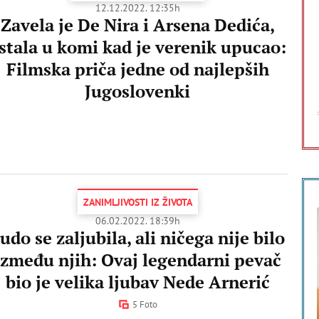
12.12.2022. 12:35h
Zavela je De Nira i Arsena Dedića,
stala u komi kad je verenik upucao:
Filmska priča jedne od najlepših
Jugoslovenki
ZANIMLJIVOSTI IZ ŽIVOTA
06.02.2022. 18:39h
udo se zaljubila, ali ničega nije bilo
između njih: Ovaj legendarni pevač
bio je velika ljubav Nede Arnerić
5 Foto