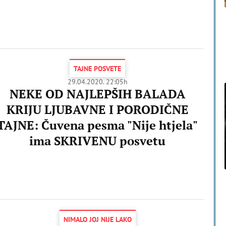
TAJNE POSVETE
29.04.2020. 22:05h
NEKE OD NAJLEPŠIH BALADA
KRIJU LJUBAVNE I PORODIČNE
TAJNE: Čuvena pesma "Nije htjela"
ima SKRIVENU posvetu
NIMALO JOJ NIJE LAKO