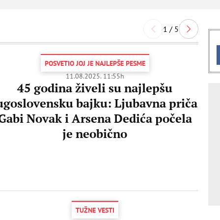
1 / 5
POSVETIO JOJ JE NAJLEPŠE PESME
11.08.2025. 11:55h
45 godina živeli su najlepšu
ugoslovensku bajku: Ljubavna priča
Gabi Novak i Arsena Dedića počela
je neobično
TUŽNE VESTI