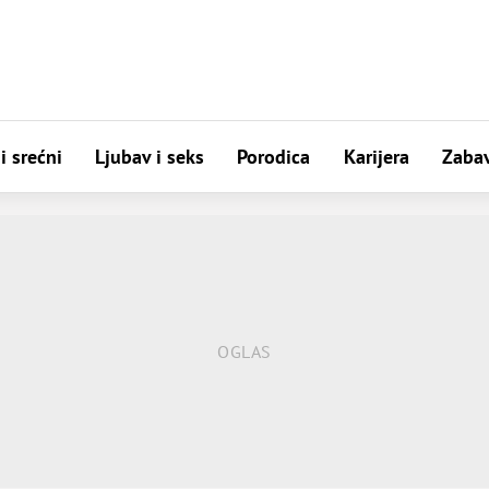
i srećni
Ljubav i seks
Porodica
Karijera
Zaba