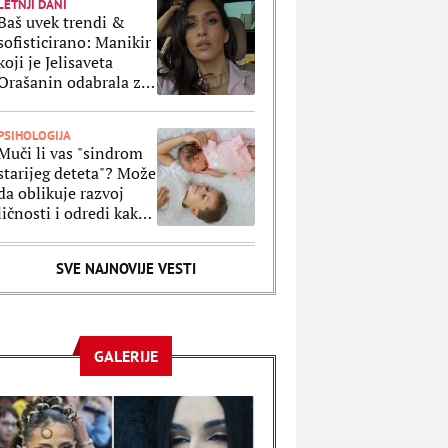
LETNJI DANI
Baš uvek trendi &
sofisticirano: Manikir
koji je Jelisaveta
Orašanin odabrala za
letnji odmor je
klasika na delu
PSIHOLOGIJA
Muči li vas "sindrom
starijeg deteta"? Može
da oblikuje razvoj
ličnosti i odredi kako
ćete se ponašati kao
odrasli
SVE NAJNOVIJE VESTI
GALERIJE