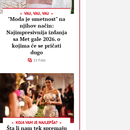
VAU, VAU, VAU
"Moda je umetnost" na
njihov način:
Najimpresivnija izdanja
sa Met gale 2026. o
kojima će se pričati
dugo
15 Foto
KOJA VAM JE NAJLEPŠA?
Šta li nam tek spremaju