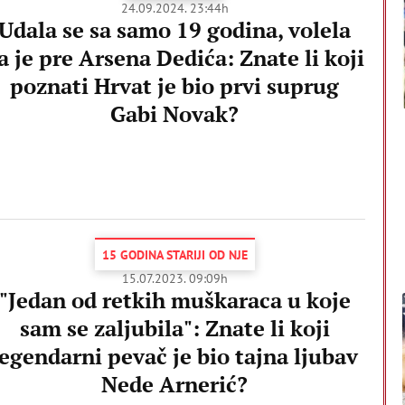
24.09.2024. 23:44h
Udala se sa samo 19 godina, volela
a je pre Arsena Dedića: Znate li koji
poznati Hrvat je bio prvi suprug
Gabi Novak?
15 GODINA STARIJI OD NJE
15.07.2023. 09:09h
"Jedan od retkih muškaraca u koje
sam se zaljubila": Znate li koji
legendarni pevač je bio tajna ljubav
Nede Arnerić?