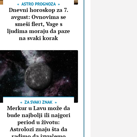
ASTRO PROGNOZA
Dnevni horoskop za 7.
avgust: Ovnovima se
smeši flert, Vage s
ljudima moraju da paze
na svaki korak
ZA SVAKI ZNAK
Merkur u Lavu može da
bude najbolji ili najgori
period u životu:
Astrolozi znaju šta da
radimo da izvučemo