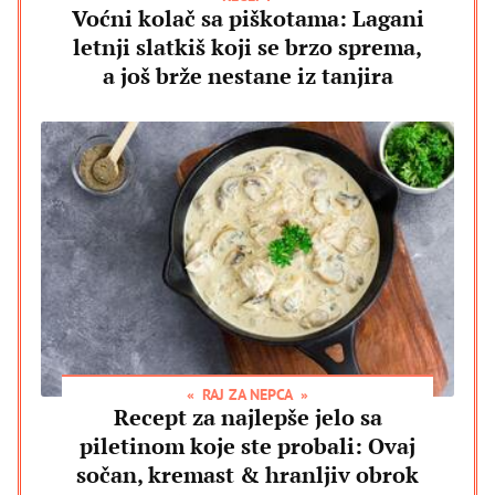
Voćni kolač sa piškotama: Lagani
letnji slatkiš koji se brzo sprema,
a još brže nestane iz tanjira
RAJ ZA NEPCA
Recept za najlepše jelo sa
piletinom koje ste probali: Ovaj
sočan, kremast & hranljiv obrok