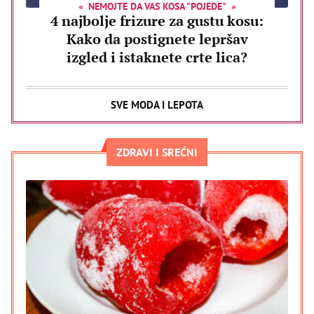
NEMOJTE DA VAS KOSA "POJEDE"
4 najbolje frizure za gustu kosu:
Kako da postignete lepršav
izgled i istaknete crte lica?
SVE MODA I LEPOTA
ZDRAVI I SREĆNI