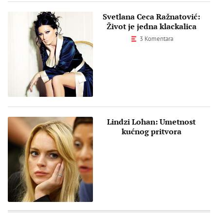
Svetlana Ceca Ražnatović:
Život je jedna klackalica
3 Komentara
Lindzi Lohan: Umetnost
kućnog pritvora