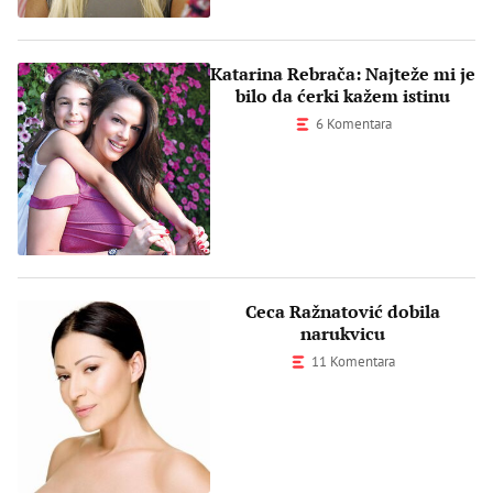
Katarina Rebrača: Najteže mi je
bilo da ćerki kažem istinu
6 Komentara
Ceca Ražnatović dobila
narukvicu
11 Komentara