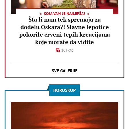
KOJA VAM JE NAJLEPŠA?
Šta li nam tek spremaju za
dodelu Oskara?! Slavne lepotice
pokorile crveni tepih kreacijama
koje morate da vidite
10 Foto
SVE GALERIJE
HOROSKOP