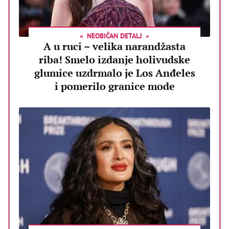
NEOBIČAN DETALJ
A u ruci – velika narandžasta
riba! Smelo izdanje holivudske
glumice uzdrmalo je Los Anđeles
i pomerilo granice mode