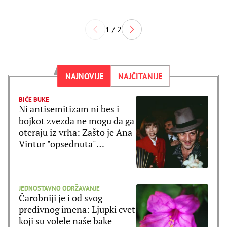
1 / 2
NAJNOVIJE
NAJČITANIJE
BIĆE BUKE
Ni antisemitizam ni bes i
bojkot zvezda ne mogu da ga
oteraju iz vrha: Zašto je Ana
Vintur "opsednuta"
Galijanom?
JEDNOSTAVNO ODRŽAVANJE
Čarobniji je i od svog
predivnog imena: Ljupki cvet
koji su volele naše bake