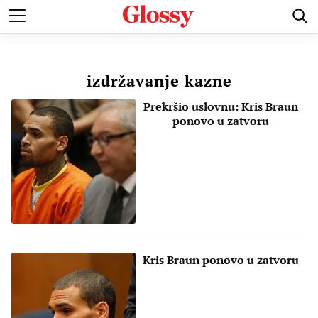
POZNATI
MODA I LEPOTA
ZDRAVI I SREĆNI
LJUBAV 
izdržavanje kazne
Prekršio uslovnu: Kris Braun
ponovo u zatvoru
Kris Braun ponovo u zatvoru