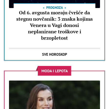
PROGNOZA
Od 6. avgusta moraju čvršće da
stegnu novčanik: 3 znaka kojima
Venera u Vagi donosi
neplanirane troškove i
brzopletost
SVE HOROSKOP
MODA I LEPOTA