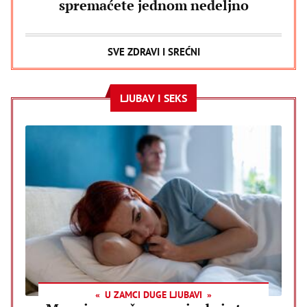
spremaćete jednom nedeljno
SVE ZDRAVI I SREĆNI
LJUBAV I SEKS
U ZAMCI DUGE LJUBAVI