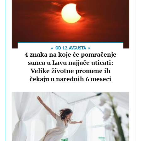
OD 12. AVGUSTA
4 znaka na koje će pomračenje
sunca u Lavu najjače uticati:
Velike životne promene ih
čekaju u narednih 6 meseci