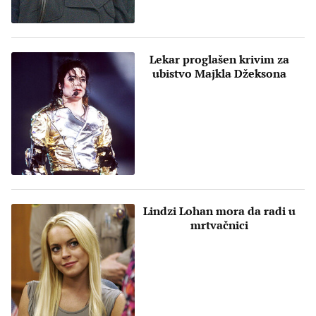
Lekar proglašen krivim za
ubistvo Majkla Džeksona
Lindzi Lohan mora da radi u
mrtvačnici