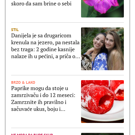
skoro da sam brine o sebi
STIL
Danijela je sa drugaricom
krenula na jezero, pa nestala
bez traga: 2 godine kasnije
nalaze ih u pećini, a priča o
tome šta im se desilo je
nešto najstrašnije
BRZO & LAKO
Paprike mogu da stoje u
zamrzivaču i do 12 meseci:
Zamrznite ih pravilno i
sačuvaće ukus, boju i
čvrstinu