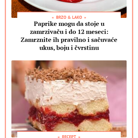
BRZO & LAKO
Paprike mogu da stoje u
zamrzivaču i do 12 meseci:
Zamrznite ih pravilno i sačuvaće
ukus, boju i čvrstinu
RECEPT