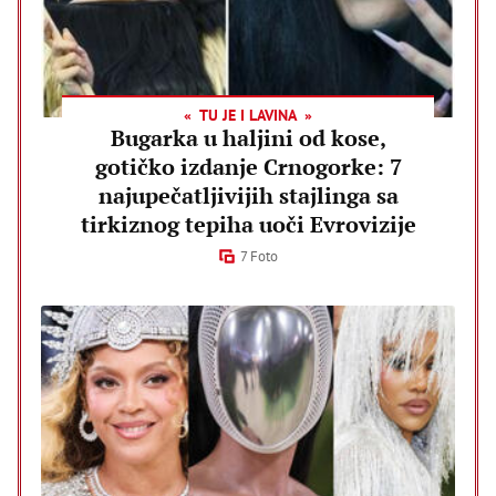
TU JE I LAVINA
Bugarka u haljini od kose,
gotičko izdanje Crnogorke: 7
najupečatljivijih stajlinga sa
tirkiznog tepiha uoči Evrovizije
7 Foto