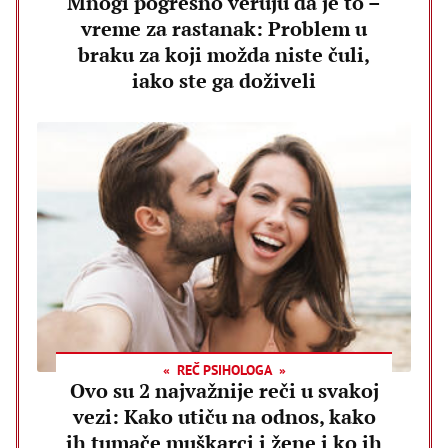
Mnogi pogrešno veruju da je to –
vreme za rastanak: Problem u
braku za koji možda niste čuli,
iako ste ga doživeli
REČ PSIHOLOGA
Ovo su 2 najvažnije reči u svakoj
vezi: Kako utiču na odnos, kako
ih tumače muškarci i žene i ko ih