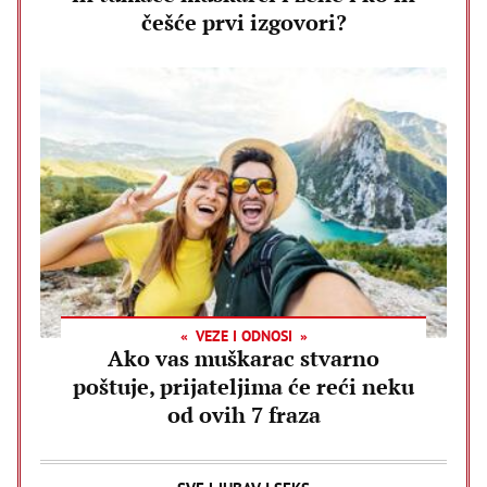
češće prvi izgovori?
VEZE I ODNOSI
Ako vas muškarac stvarno
poštuje, prijateljima će reći neku
od ovih 7 fraza