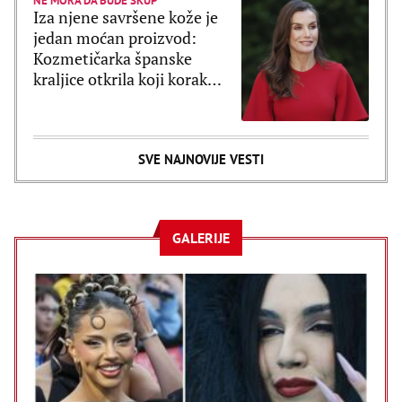
NE MORA DA BUDE SKUP
Iza njene savršene kože je
jedan moćan proizvod:
Kozmetičarka španske
kraljice otkrila koji korak
Leticija ne preskače
SVE NAJNOVIJE VESTI
GALERIJE