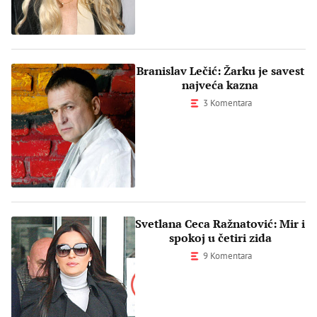
Branislav Lečić: Žarku je savest
najveća kazna
3 Komentara
Svetlana Ceca Ražnatović: Mir i
spokoj u četiri zida
9 Komentara