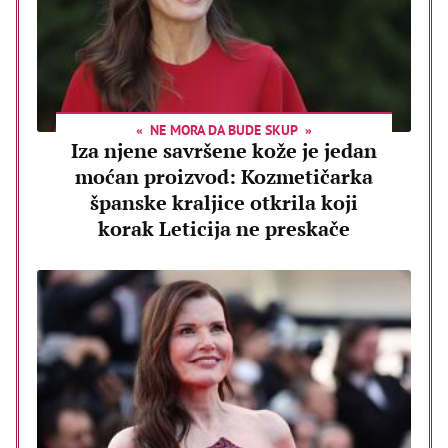
NE MORA DA BUDE SKUP
Iza njene savršene kože je jedan
moćan proizvod: Kozmetičarka
španske kraljice otkrila koji
korak Leticija ne preskače