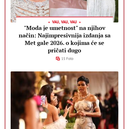
VAU, VAU, VAU
"Moda je umetnost" na njihov
način: Najimpresivnija izdanja sa
Met gale 2026. o kojima će se
pričati dugo
15 Foto