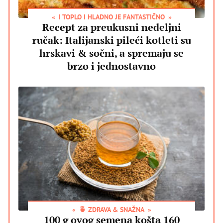
I TOPLO I HLADNO JE FANTASTIČNO
Recept za preukusni nedeljni
ručak: Italijanski pileći kotleti su
hrskavi & sočni, a spremaju se
brzo i jednostavno
🍵 ZDRAVA & SNAŽNA
100 g ovog semena košta 160