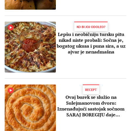
KO BI JOJ ODOLEO?
Lepšu i neobičniju tursku pitu
nikad niste probali: Sočna je,
bogatog ukusa i puna sira, a uz
ajvar je nenadmašna
RECEPT
Ovaj burek se služio na
Sulejmanovom dvoru:
Iznenađujući sastojak sočnom
SARAJ BOREGIJU daje
neobičan ukus