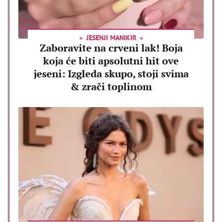
JESENJI MANIKIR
Zaboravite na crveni lak! Boja
koja će biti apsolutni hit ove
jeseni: Izgleda skupo, stoji svima
& zrači toplinom