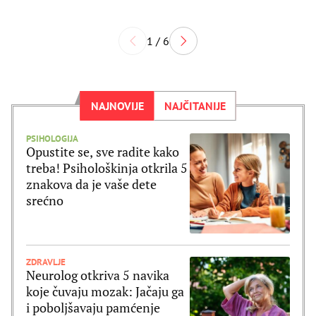
1 / 6
NAJNOVIJE
NAJČITANIJE
PSIHOLOGIJA
Opustite se, sve radite kako
treba! Psihološkinja otkrila 5
znakova da je vaše dete
srećno
ZDRAVLJE
Neurolog otkriva 5 navika
koje čuvaju mozak: Jačaju ga
i poboljšavaju pamćenje