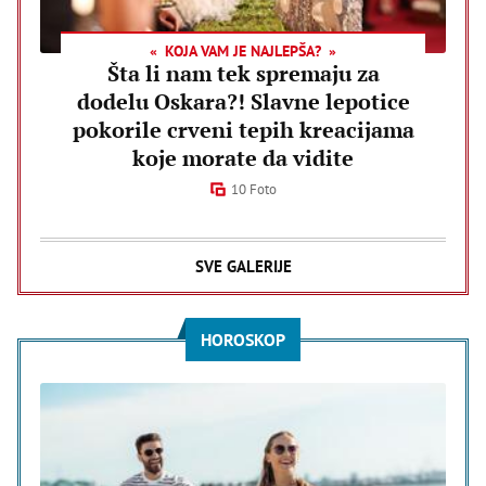
KOJA VAM JE NAJLEPŠA?
Šta li nam tek spremaju za
dodelu Oskara?! Slavne lepotice
pokorile crveni tepih kreacijama
koje morate da vidite
10 Foto
SVE GALERIJE
HOROSKOP