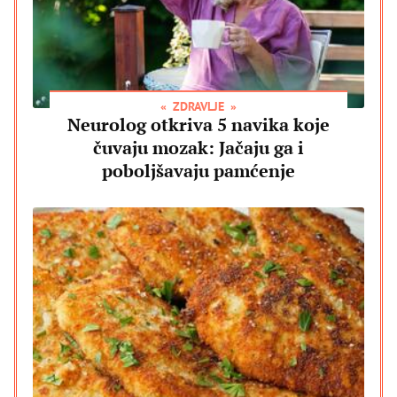
ZDRAVLJE
Neurolog otkriva 5 navika koje
čuvaju mozak: Jačaju ga i
poboljšavaju pamćenje