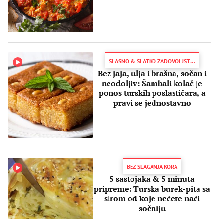
SLASNO & SLATKO ZADOVOLJSTVO
Bez jaja, ulja i brašna, sočan i
neodoljiv: Šambali kolač je
ponos turskih poslastičara, a
pravi se jednostavno
BEZ SLAGANJA KORA
5 sastojaka & 5 minuta
pripreme: Turska burek-pita sa
sirom od koje nećete naći
sočniju