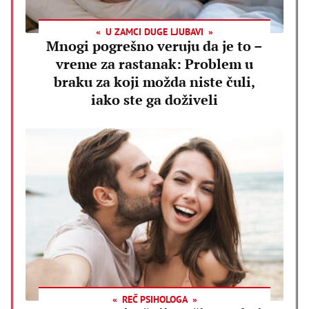
U ZAMCI DUGE LJUBAVI
Mnogi pogrešno veruju da je to –
vreme za rastanak: Problem u
braku za koji možda niste čuli,
iako ste ga doživeli
REČ PSIHOLOGA