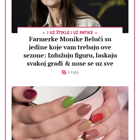
I UZ ŠTIKLE I UZ PATIKE
Farmerke Monike Beluči su
jedine koje vam trebaju ove
sezone: Izdužuju figuru, laskaju
svakoj građi & nose se uz sve
5 Foto