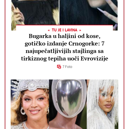
TU JE I LAVINA
Bugarka u haljini od kose,
gotičko izdanje Crnogorke: 7
najupečatljivijih stajlinga sa
tirkiznog tepiha uoči Evrovizije
7 Foto