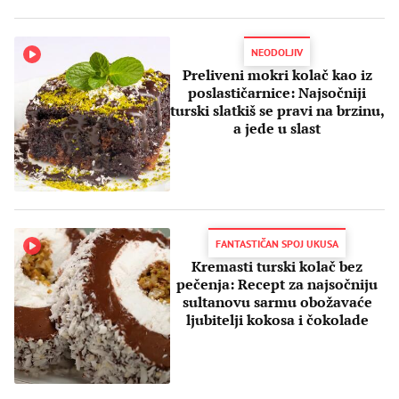
NEODOLJIV
Preliveni mokri kolač kao iz
poslastičarnice: Najsočniji
turski slatkiš se pravi na brzinu,
a jede u slast
FANTASTIČAN SPOJ UKUSA
Kremasti turski kolač bez
pečenja: Recept za najsočniju
sultanovu sarmu obožavaće
ljubitelji kokosa i čokolade