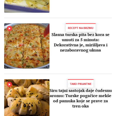
RECEPT NA BRZINU
Slasna turska pita bez kora se
umuti za 5 minuta:
Dekorativna je, mirišljava i
nezaboravnog ukusa
TAKO PIKANTNE
Siru tajni sastojak daje čudesnu
aromu: Turske pogačice mekše
od pamuka koje se prave za
tren oka