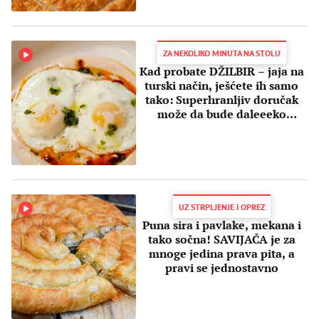
ZA NEKOLIKO MINUTA NA STOLU
Kad probate DŽILBIR – jaja na
turski način, ješćete ih samo
tako: Superhranljiv doručak
može da bude daleeeko
ukusniji
UZ STRPLJENJE I OPREZ
Puna sira i pavlake, mekana i
tako sočna! SAVIJAČA je za
mnoge jedina prava pita, a
pravi se jednostavno