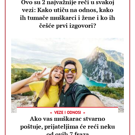
Ovo su 2 najvažnije reči u svakoj
vezi: Kako utiču na odnos, kako
ih tumače muškarci i žene i ko ih
češće prvi izgovori?
VEZE I ODNOSI
Ako vas muškarac stvarno
poštuje, prijateljima će reći neku
od ovih 7 fraza