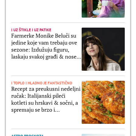
I UZ ŠTIKLE I UZ PATIKE
Farmerke Monike Beluči su
jedine koje vam trebaju ove
sezone: Izdužuju figuru,
laskaju svakoj građi & nose
se uz sve
I TOPLO I HLADNO JE FANTASTIČNO
Recept za preukusni nedeljni
ručak: Italijanski pileći
kotleti su hrskavi & sočni, a
spremaju se brzo i
jednostavno