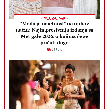
VAU, VAU, VAU
"Moda je umetnost" na njihov
način: Najimpresivnija izdanja sa
Met gale 2026. o kojima će se
pričati dugo
15 Foto