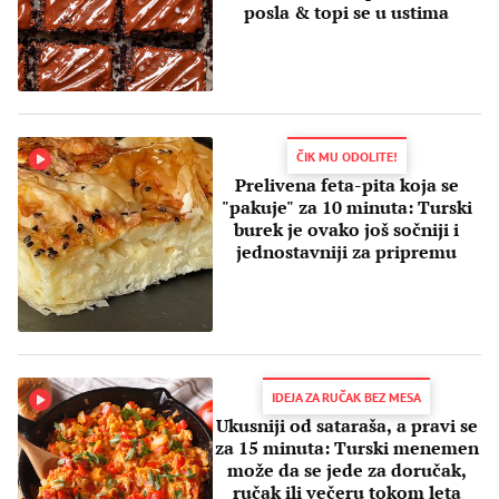
posla & topi se u ustima
ČIK MU ODOLITE!
Prelivena feta-pita koja se
"pakuje" za 10 minuta: Turski
burek je ovako još sočniji i
jednostavniji za pripremu
IDEJA ZA RUČAK BEZ MESA
Ukusniji od sataraša, a pravi se
za 15 minuta: Turski menemen
može da se jede za doručak,
ručak ili večeru tokom leta