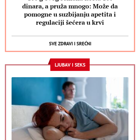
dinara, a pruža mnogo: Može da
pomogne u suzbijanju apetita i
regulaciji šećera u krvi
SVE ZDRAVI I SREĆNI
LJUBAV I SEKS