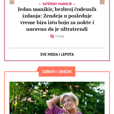
SATENSKI MANIKIR
Jedan manikir, bezbroj čudesnih
izdanja: Zendeja u poslednje
vreme bira istu boju za nokte i
naravno da je ultratrendi
5 Foto
SVE MODA I LEPOTA
ZDRAVI I SREĆNI