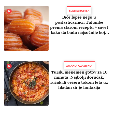
SLATKA BOMBA
Biće lepše nego u
poslastičarnici: Tulumbe
prema starom receptu + savet
kako da budu najsočnije koje
ste probali
LAGANO, A ZASITNO!
Turski menemen gotov za 10
minuta: Najbolji doručak,
ručak ili večera tokom leta uz
hladan sir je fantazija