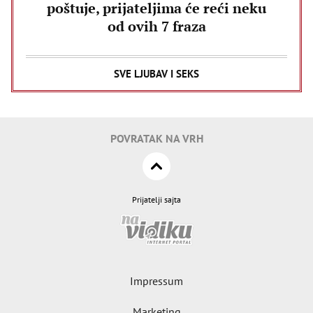
poštuje, prijateljima će reći neku
od ovih 7 fraza
SVE LJUBAV I SEKS
POVRATAK NA VRH
Prijatelji sajta
Impressum
Marketing