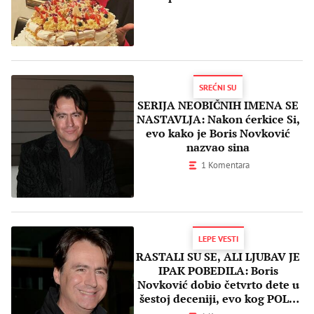
ljubi nebo"?
SREĆNI SU
SERIJA NEOBIČNIH IMENA SE
NASTAVLJA: Nakon ćerkice Si,
evo kako je Boris Novković
nazvao sina
1 Komentara
LEPE VESTI
RASTALI SU SE, ALI LJUBAV JE
IPAK POBEDILA: Boris
Novković dobio četvrto dete u
šestoj deceniji, evo kog POLA
je beba