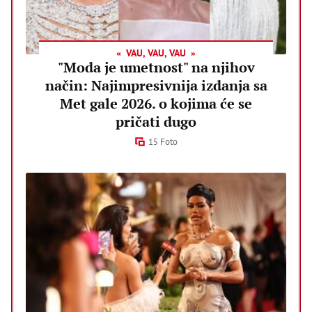
VAU, VAU, VAU
"Moda je umetnost" na njihov
način: Najimpresivnija izdanja sa
Met gale 2026. o kojima će se
pričati dugo
15 Foto