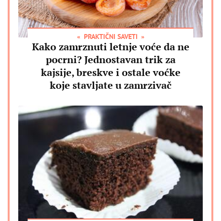
PRAKTIČNI SAVETI
Kako zamrznuti letnje voće da ne
pocrni? Jednostavan trik za
kajsije, breskve i ostale voćke
koje stavljate u zamrzivač