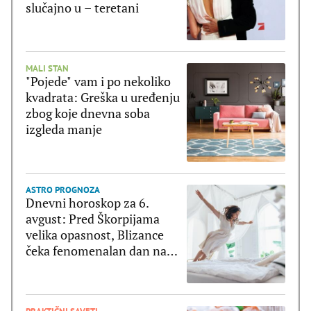
slučajno u – teretani
MALI STAN
"Pojede" vam i po nekoliko
kvadrata: Greška u uređenju
zbog koje dnevna soba
izgleda manje
ASTRO PROGNOZA
Dnevni horoskop za 6.
avgust: Pred Škorpijama
velika opasnost, Blizance
čeka fenomenalan dan na
svim poljima