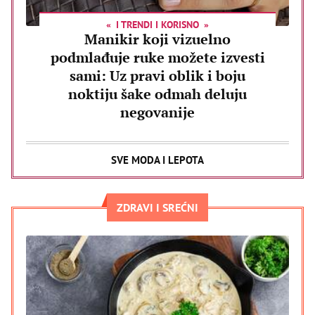
I TRENDI I KORISNO
Manikir koji vizuelno
podmlađuje ruke možete izvesti
sami: Uz pravi oblik i boju
noktiju šake odmah deluju
negovanije
SVE MODA I LEPOTA
ZDRAVI I SREĆNI