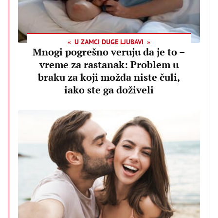
U ZAMCI DUGE LJUBAVI
Mnogi pogrešno veruju da je to –
vreme za rastanak: Problem u
braku za koji možda niste čuli,
iako ste ga doživeli