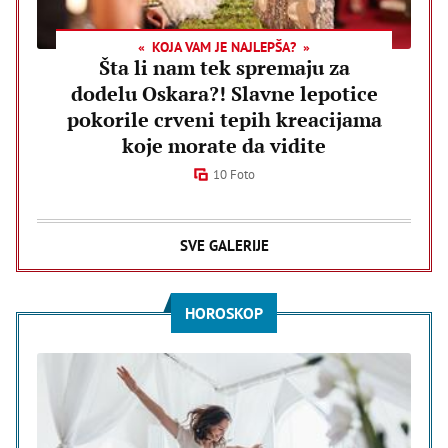
KOJA VAM JE NAJLEPŠA?
Šta li nam tek spremaju za
dodelu Oskara?! Slavne lepotice
pokorile crveni tepih kreacijama
koje morate da vidite
10 Foto
SVE GALERIJE
HOROSKOP