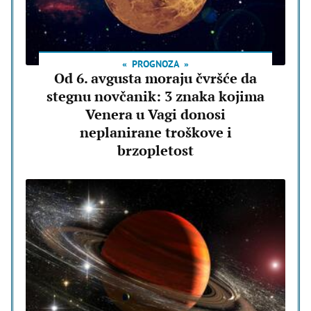
PROGNOZA
Od 6. avgusta moraju čvršće da
stegnu novčanik: 3 znaka kojima
Venera u Vagi donosi
neplanirane troškove i
brzopletost