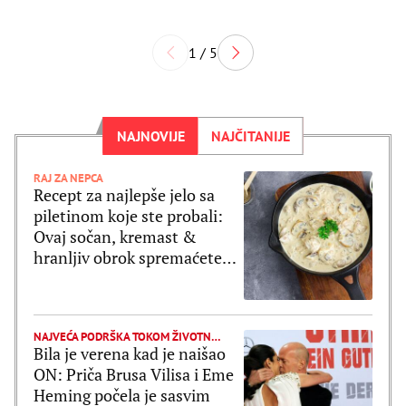
1 / 5
NAJNOVIJE
NAJČITANIJE
RAJ ZA NEPCA
Recept za najlepše jelo sa
piletinom koje ste probali:
Ovaj sočan, kremast &
hranljiv obrok spremaćete
jednom nedeljno
NAJVEĆA PODRŠKA TOKOM ŽIVOTNE BORBE
Bila je verena kad je naišao
ON: Priča Brusa Vilisa i Eme
Heming počela je sasvim