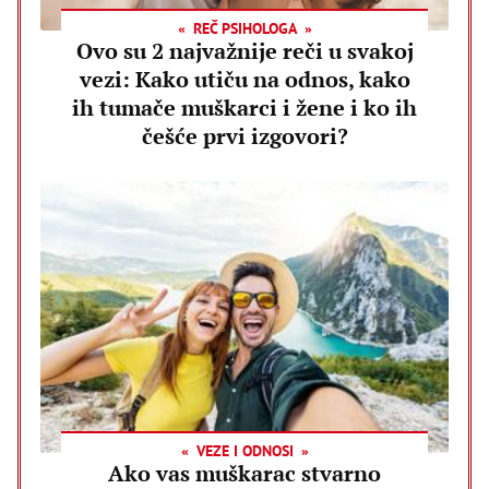
REČ PSIHOLOGA
Ovo su 2 najvažnije reči u svakoj
vezi: Kako utiču na odnos, kako
ih tumače muškarci i žene i ko ih
češće prvi izgovori?
VEZE I ODNOSI
Ako vas muškarac stvarno