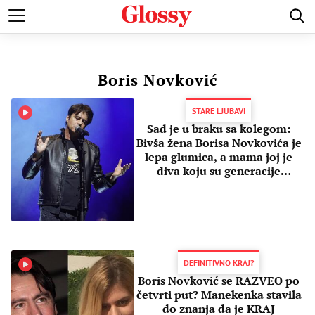
POZNATI
MODA I LEPOTA
ZDRAVI I SREĆNI
LJUBAV 
Boris Novković
STARE LJUBAVI
Sad je u braku sa kolegom:
Bivša žena Borisa Novkovića je
lepa glumica, a mama joj je
diva koju su generacije
obožavale
DEFINITIVNO KRAJ?
Boris Novković se RAZVEO po
četvrti put? Manekenka stavila
do znanja da je KRAJ