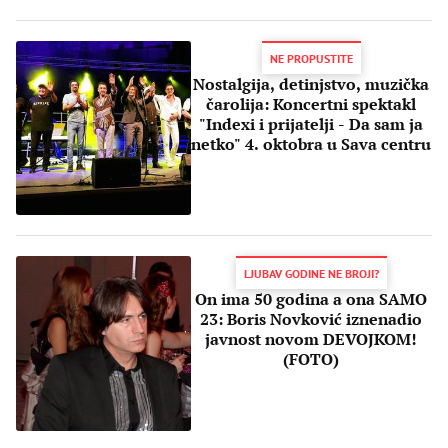
NE PROPUSTITE
Nostalgija, detinjstvo, muzička
čarolija: Koncertni spektakl
"Indexi i prijatelji - Da sam ja
netko" 4. oktobra u Sava centru
LJUBAV GODINE NE BROJI?
On ima 50 godina a ona SAMO
23: Boris Novković iznenadio
javnost novom DEVOJKOM!
(FOTO)