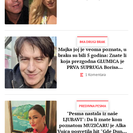
IMA DRUGI BRAK
Majka joj je veoma poznata, u
braku su bili 5 godina: Znate li
koja prezgodna GLUMICA je
PRVA SUPRUGA Borisa
Novkovića?
1 Komentara
PREDIVNA PESMA
"Pesma nastala iz naše
LJUBAVI": Da li znate kom
poznatom MUZIČARU je Alka
Vuica posvetila hit "Gde Dunav