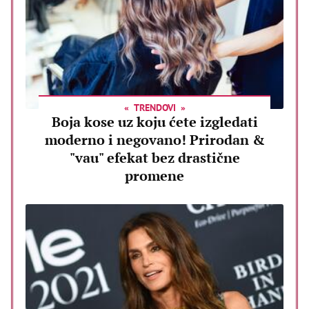
TRENDOVI
Boja kose uz koju ćete izgledati
moderno i negovano! Prirodan &
"vau" efekat bez drastične
promene