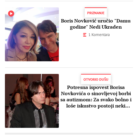
PRIZNANJE
Boris Novković uručio "Damu
godine" Nedi Ukraden
1 Komentara
OTVORIO DUŠU
Potresna ispovest Borisa
Novkovića o sinovljevoj borbi
sa autizmom: Za svako bolno i
loše iskustvo postoji neki
razlog...