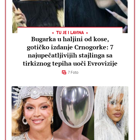
TU JE I LAVINA
Bugarka u haljini od kose,
gotičko izdanje Crnogorke: 7
najupečatljivijih stajlinga sa
tirkiznog tepiha uoči Evrovizije
7 Foto