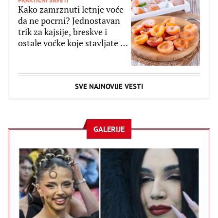
PRAKTIČNI SAVETI
Kako zamrznuti letnje voće
da ne pocrni? Jednostavan
trik za kajsije, breskve i
ostale voćke koje stavljate u
zamrzivač
SVE NAJNOVIJE VESTI
GALERIJE