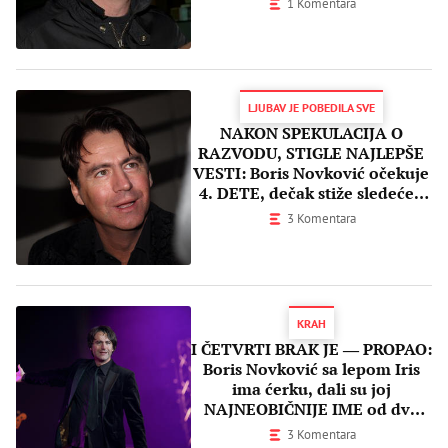
1 Komentara
LJUBAV JE POBEDILA SVE
NAKON SPEKULACIJA O
RAZVODU, STIGLE NAJLEPŠE
VESTI: Boris Novković očekuje
4. DETE, dečak stiže sledećeg
meseca!
3 Komentara
KRAH
I ČETVRTI BRAK JE ― PROPAO:
Boris Novković sa lepom Iris
ima ćerku, dali su joj
NAJNEOBIČNIJE IME od dva
slova, a sad...
3 Komentara