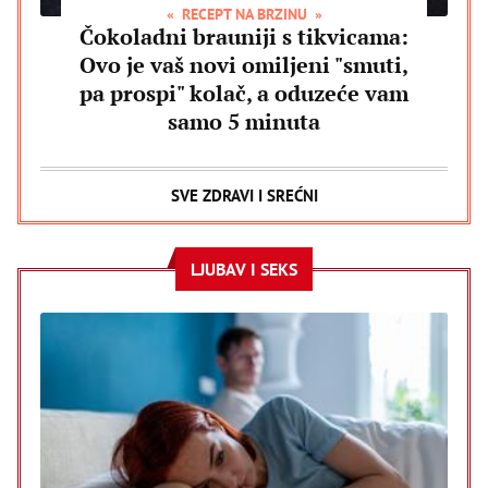
RECEPT NA BRZINU
Čokoladni brauniji s tikvicama:
Ovo je vaš novi omiljeni "smuti,
pa prospi" kolač, a oduzeće vam
samo 5 minuta
SVE ZDRAVI I SREĆNI
LJUBAV I SEKS