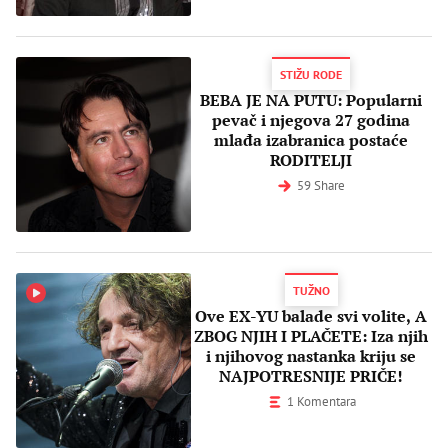
STIŽU RODE
BEBA JE NA PUTU: Popularni
pevač i njegova 27 godina
mlađa izabranica postaće
RODITELJI
59 Share
TUŽNO
Ove EX-YU balade svi volite, A
ZBOG NJIH I PLAČETE: Iza njih
i njihovog nastanka kriju se
NAJPOTRESNIJE PRIČE!
1 Komentara