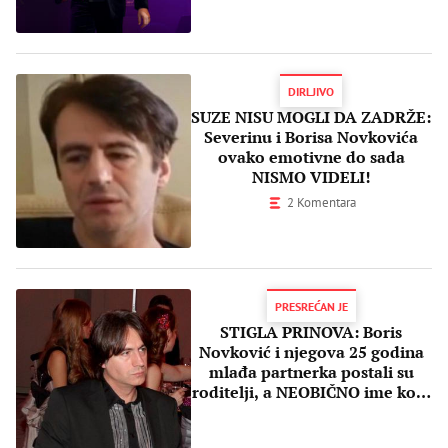
DIRLJIVO
SUZE NISU MOGLI DA ZADRŽE:
Severinu i Borisa Novkovića
ovako emotivne do sada
NISMO VIDELI!
2 Komentara
PRESREĆAN JE
STIGLA PRINOVA: Boris
Novković i njegova 25 godina
mlađa partnerka postali su
roditelji, a NEOBIČNO ime koje
su izabrali za DEVOJČICU
sigurno NIKADA niste čuli