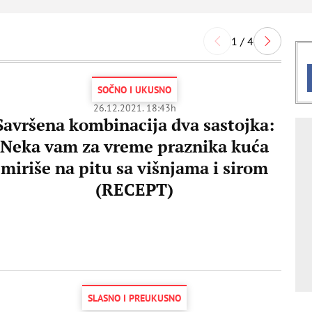
1 / 4
SOČNO I UKUSNO
26.12.2021. 18:43h
Savršena kombinacija dva sastojka:
Neka vam za vreme praznika kuća
miriše na pitu sa višnjama i sirom
(RECEPT)
SLASNO I PREUKUSNO