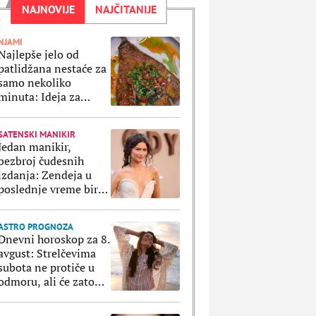
NAJNOVIJE
NAJČITANIJE
NJAMI
Najlepše jelo od
patlidžana nestaće za
samo nekoliko
minuta: Ideja za
preukusni letnji ručak
za celu porodicu
SATENSKI MANIKIR
Jedan manikir,
bezbroj čudesnih
izdanja: Zendeja u
poslednje vreme bira
istu boju za nokte i
naravno da je
ASTRO PROGNOZA
ultratrendi
Dnevni horoskop za 8.
avgust: Strelčevima
subota ne protiče u
odmoru, ali će zato
Ribe uživati u svakoj
sekundi