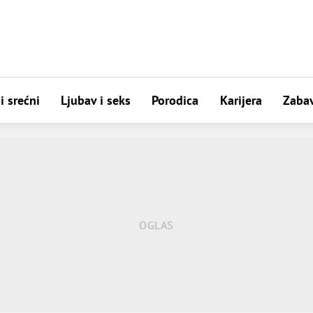
i srećni
Ljubav i seks
Porodica
Karijera
Zaba