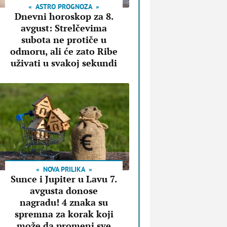
ASTRO PROGNOZA
Dnevni horoskop za 8.
avgust: Strelčevima
subota ne protiče u
odmoru, ali će zato Ribe
uživati u svakoj sekundi
NOVA PRILIKA
Sunce i Jupiter u Lavu 7.
avgusta donose
nagradu! 4 znaka su
spremna za korak koji
može da promeni sve