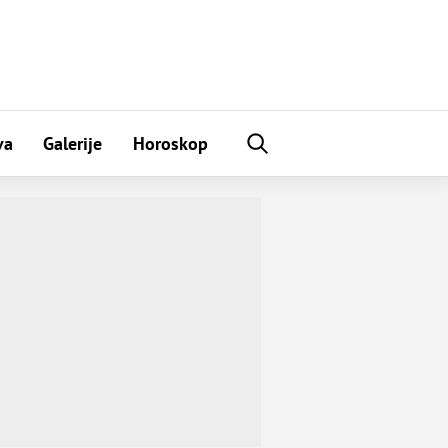
va
Galerije
Horoskop