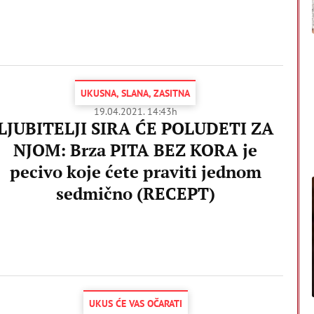
UKUSNA, SLANA, ZASITNA
19.04.2021. 14:43h
LJUBITELJI SIRA ĆE POLUDETI ZA
NJOM: Brza PITA BEZ KORA je
pecivo koje ćete praviti jednom
sedmično (RECEPT)
UKUS ĆE VAS OČARATI