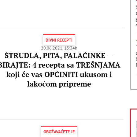
DIVNI RECEPTI
20.06.2021. 15:34h
ŠTRUDLA, PITA, PALAČINKE —
BIRAJTE: 4 recepta sa TREŠNJAMA
koji će vas OPČINITI ukusom i
lakoćom pripreme
OBOŽAVAĆETE JE