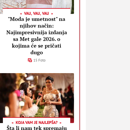
VAU, VAU, VAU
"Moda je umetnost" na
njihov način:
Najimpresivnija izdanja
sa Met gale 2026. o
kojima će se pričati
dugo
15 Foto
KOJA VAM JE NAJLEPŠA?
Šta li nam tek spremaju