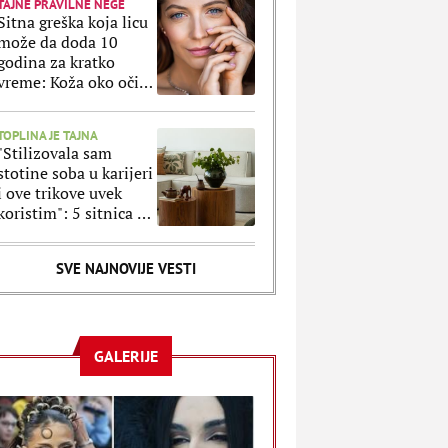
TAJNE PRAVILNE NEGE
Sitna greška koja licu
može da doda 10
godina za kratko
vreme: Koža oko očiju
ne prašta ako ovo
radite svaki dan
TOPLINA JE TAJNA
"Stilizovala sam
stotine soba u karijeri
i ove trikove uvek
koristim": 5 sitnica uz
koje svaki stan
izgleda luksuznije
SVE NAJNOVIJE VESTI
GALERIJE