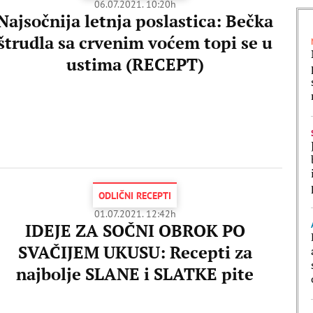
06.07.2021. 10:20h
Najsočnija letnja poslastica: Bečka
štrudla sa crvenim voćem topi se u
ustima (RECEPT)
ODLIČNI RECEPTI
01.07.2021. 12:42h
IDEJE ZA SOČNI OBROK PO
SVAČIJEM UKUSU: Recepti za
najbolje SLANE i SLATKE pite