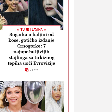
TU JE I LAVINA
Bugarka u haljini od
kose, gotičko izdanje
Crnogorke: 7
najupečatljivijih
stajlinga sa tirkiznog
tepiha uoči Evrovizije
7 Foto