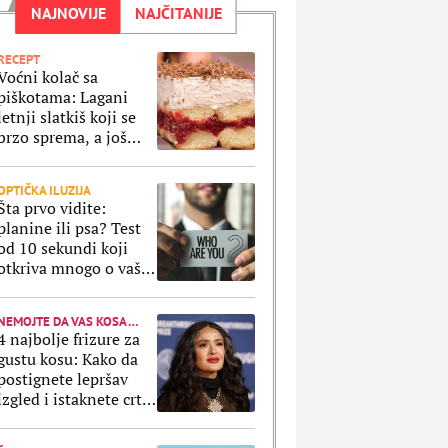
NAJNOVIJE
NAJČITANIJE
RECEPT
Voćni kolač sa
piškotama: Lagani
letnji slatkiš koji se
brzo sprema, a još
brže nestane iz
tanjira
OPTIČKA ILUZIJA
Šta prvo vidite:
planine ili psa? Test
od 10 sekundi koji
otkriva mnogo o vašoj
ličnosti
NEMOJTE DA VAS KOSA "POJEDE"
4 najbolje frizure za
gustu kosu: Kako da
postignete lepršav
izgled i istaknete crte
lica?