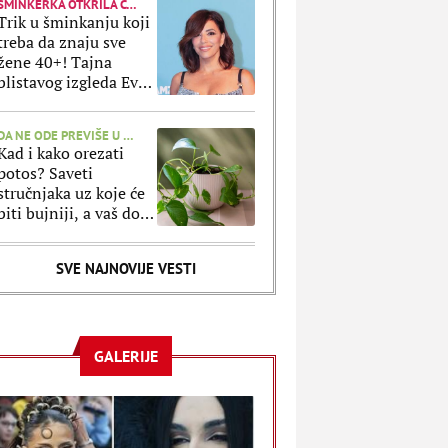
ŠMINKERKA OTKRILA CAKE
Trik u šminkanju koji
treba da znaju sve
žene 40+! Tajna
blistavog izgleda Eve
Longorije se krije u
jednom proizvodu
DA NE ODE PREVIŠE U VISINU
Kad i kako orezati
potos? Saveti
stručnjaka uz koje će
biti bujniji, a vaš dom
neuporedivo lepši
SVE NAJNOVIJE VESTI
GALERIJE