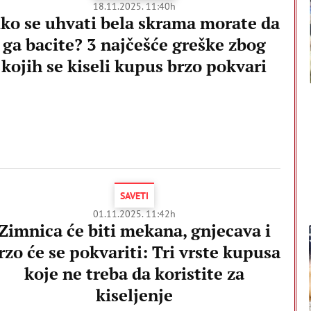
18.11.2025. 11:40h
ko se uhvati bela skrama morate da
ga bacite? 3 najčešće greške zbog
kojih se kiseli kupus brzo pokvari
SAVETI
01.11.2025. 11:42h
Zimnica će biti mekana, gnjecava i
rzo će se pokvariti: Tri vrste kupusa
koje ne treba da koristite za
kiseljenje