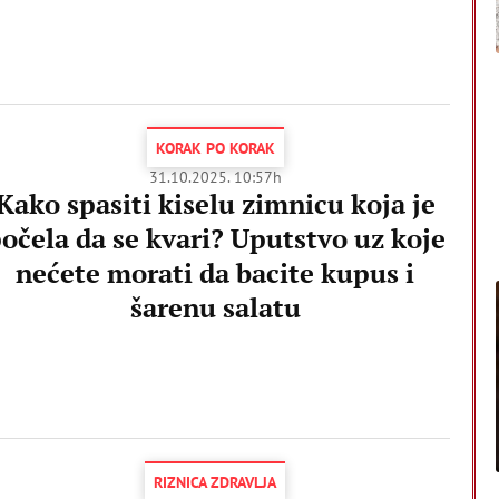
KORAK PO KORAK
31.10.2025. 10:57h
Kako spasiti kiselu zimnicu koja je
očela da se kvari? Uputstvo uz koje
nećete morati da bacite kupus i
šarenu salatu
RIZNICA ZDRAVLJA