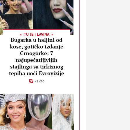
TU JE I LAVINA
Bugarka u haljini od
kose, gotičko izdanje
Crnogorke: 7
najupečatljivijih
stajlinga sa tirkiznog
tepiha uoči Evrovizije
7 Foto