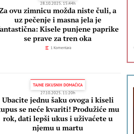
28.10.2025. 15:44h
Za ovu zimnicu možda niste čuli, a
uz pečenje i masna jela je
fantastična: Kisele punjene paprike
se prave za tren oka
1 Komentara
TAJNE ISKUSNIH DOMAĆICA
27.10.2025. 11:20h
Ubacite jednu šaku ovoga i kiseli
upus se neće kvariti! Produžiće mu
rok, dati lepši ukus i uživaćete u
njemu u martu