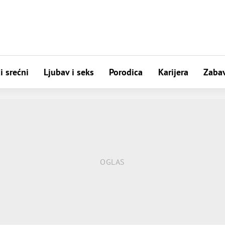
i srećni
Ljubav i seks
Porodica
Karijera
Zaba