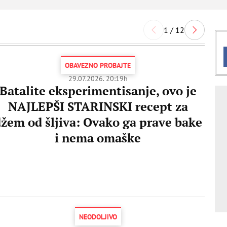
1 / 12
OBAVEZNO PROBAJTE
29.07.2026. 20:19h
Batalite eksperimentisanje, ovo je
NAJLEPŠI STARINSKI recept za
žem od šljiva: Ovako ga prave bake
i nema omaške
NEODOLJIVO