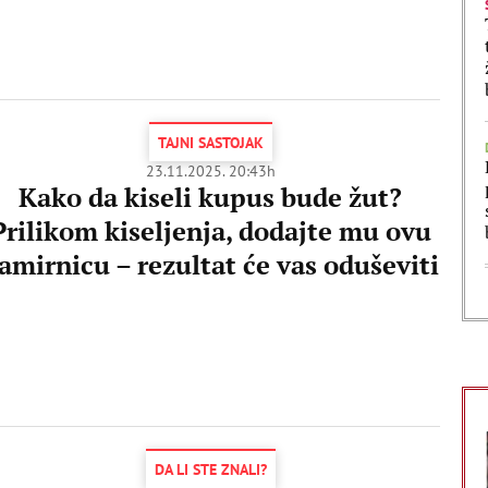
TAJNI SASTOJAK
23.11.2025. 20:43h
Kako da kiseli kupus bude žut?
Prilikom kiseljenja, dodajte mu ovu
amirnicu – rezultat će vas oduševiti
DA LI STE ZNALI?