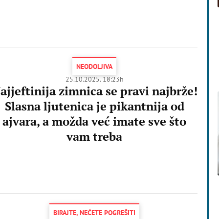
NEODOLJIVA
25.10.2025. 18:23h
ajjeftinija zimnica se pravi najbrže!
Slasna ljutenica je pikantnija od
ajvara, a možda već imate sve što
vam treba
BIRAJTE, NEĆETE POGREŠITI