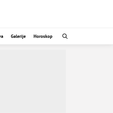
va
Galerije
Horoskop