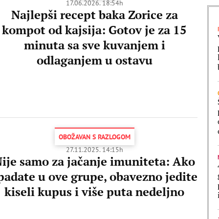
17.06.2026. 18:54h
Najlepši recept baka Zorice za
kompot od kajsija: Gotov je za 15
minuta sa sve kuvanjem i
odlaganjem u ostavu
OBOŽAVAN S RAZLOGOM
27.11.2025. 14:15h
ije samo za jačanje imuniteta: Ako
padate u ove grupe, obavezno jedite
kiseli kupus i više puta nedeljno