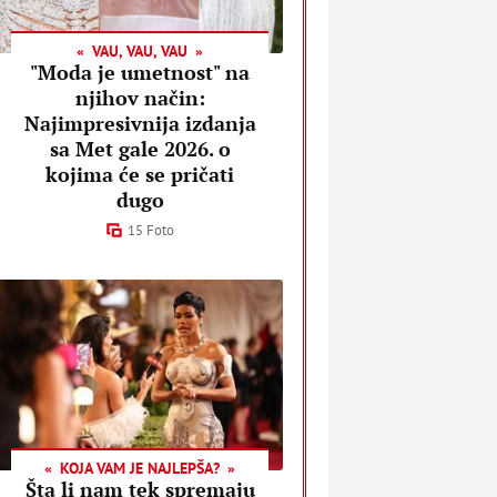
VAU, VAU, VAU
"Moda je umetnost" na
njihov način:
Najimpresivnija izdanja
sa Met gale 2026. o
kojima će se pričati
dugo
15 Foto
KOJA VAM JE NAJLEPŠA?
Šta li nam tek spremaju