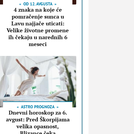
OD 12. AVGUSTA
4 znaka na koje će
pomračenje sunca u
Lavu najjače uticati:
Velike životne promene
ih čekaju u narednih 6
meseci
ASTRO PROGNOZA
Dnevni horoskop za 6.
avgust: Pred Škorpijama
velika opasnost,
Blizance čeka