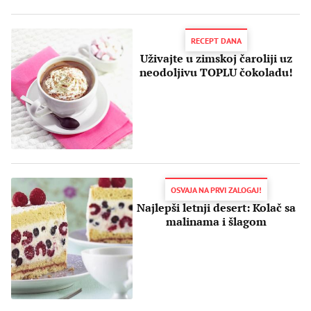
RECEPT DANA
Uživajte u zimskoj čaroliji uz
neodoljivu TOPLU čokoladu!
OSVAJA NA PRVI ZALOGAJ!
Najlepši letnji desert: Kolač sa
malinama i šlagom