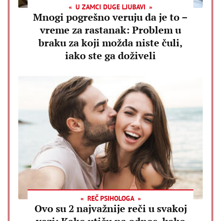
U ZAMCI DUGE LJUBAVI
Mnogi pogrešno veruju da je to –
vreme za rastanak: Problem u
braku za koji možda niste čuli,
iako ste ga doživeli
REČ PSIHOLOGA
Ovo su 2 najvažnije reči u svakoj