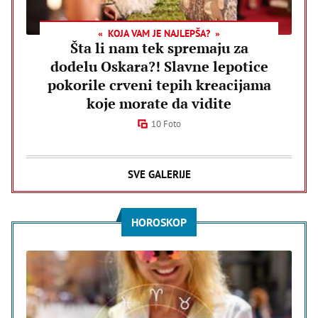
KOJA VAM JE NAJLEPŠA?
Šta li nam tek spremaju za
dodelu Oskara?! Slavne lepotice
pokorile crveni tepih kreacijama
koje morate da vidite
10 Foto
SVE GALERIJE
HOROSKOP