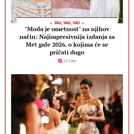
VAU, VAU, VAU
"Moda je umetnost" na njihov
način: Najimpresivnija izdanja sa
Met gale 2026. o kojima će se
pričati dugo
15 Foto