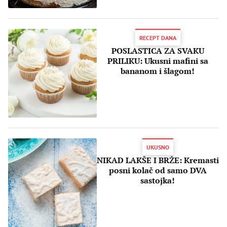
RECEPT DANA
POSLASTICA ZA SVAKU
PRILIKU: Ukusni mafini sa
bananom i šlagom!
UKUSNO
NIKAD LAKŠE I BRŽE: Kremasti
posni kolač od samo DVA
sastojka!