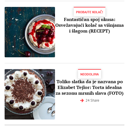
PROBAJTE KOLAČ!
Fantastičan spoj ukusa:
Osvežavajući kolač sa višnjama
i šlagom (RECEPT)
NEODOLJIVA
Toliko slatka da je nazvana po
Elizabet Tejlor: Torta idealna
za sezonu mrsnih slava (FOTO)
24 Share