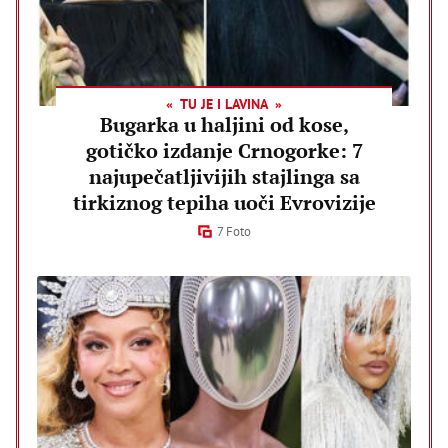
TU JE I LAVINA
Bugarka u haljini od kose,
gotičko izdanje Crnogorke: 7
najupečatljivijih stajlinga sa
tirkiznog tepiha uoči Evrovizije
7 Foto