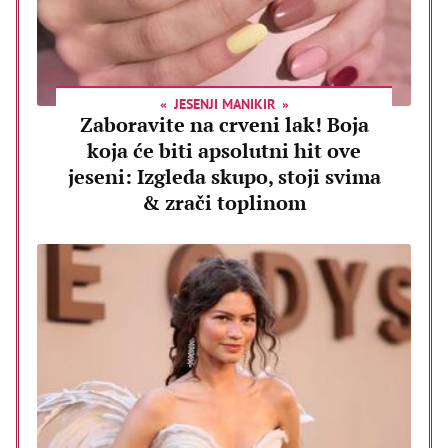
JESENJI MANIKIR
Zaboravite na crveni lak! Boja
koja će biti apsolutni hit ove
jeseni: Izgleda skupo, stoji svima
& zrači toplinom