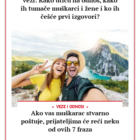
vezi: Kako utiču na odnos, kako
ih tumače muškarci i žene i ko ih
češće prvi izgovori?
VEZE I ODNOSI
Ako vas muškarac stvarno
poštuje, prijateljima će reći neku
od ovih 7 fraza