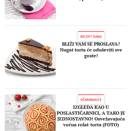
receptu!
RECEPT DANA
BLIŽI VAM SE PROSLAVA?
Nugat torta će oduševiti sve
goste!
OČARAVAJUĆE
IZGLEDA KAO U
POSLASTIČARNICI, A TAKO JE
JEDNOSTAVNO! Osvežavajuća
voćna rolat-torta (FOTO)