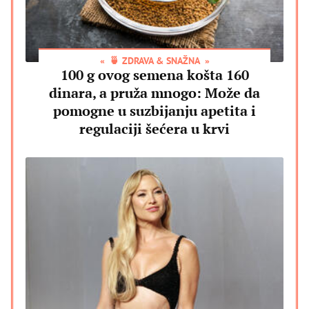
🍵 ZDRAVA & SNAŽNA
100 g ovog semena košta 160
dinara, a pruža mnogo: Može da
pomogne u suzbijanju apetita i
regulaciji šećera u krvi