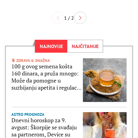
1 / 2
NAJNOVIJE
NAJČITANIJE
🍵 ZDRAVA & SNAŽNA
100 g ovog semena košta
160 dinara, a pruža mnogo:
Može da pomogne u
suzbijanju apetita i regulaciji
šećera u krvi
ASTRO PROGNOZA
Dnevni horoskop za 9.
avgust: Škorpije se svađaju
sa partnerom, Device su