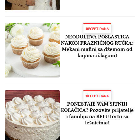
RECEPT DANA
NEODOLJIVA POSLASTICA
NAKON PRAZNIČNOG RUČKA:
Mekani mafini sa džemom od
kupina i šlagom!
RECEPT DANA
PONESTAJE VAM SITNIH
KOLAČICA? Pozovite prijatelje
i familiju na BELU tortu sa
lešnicima!