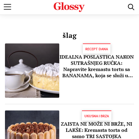
POZNATI
MODA I LEPOTA
ZDRAVI I SREĆNI
LJUBAV 
šlag
RECEPT DANA
IDEALNA POSLASTICA NAKON
SUTRAŠNJEG RUČKA:
Napravite kremastu tortu sa
BANANAMA, koja se služi uz
kafu!
UKUSNA I BRZA
ZAISTA NE MOŽE NI BRŽE, NI
LAKŠE: Kremasta torta od
samo TRI SASTOJKA