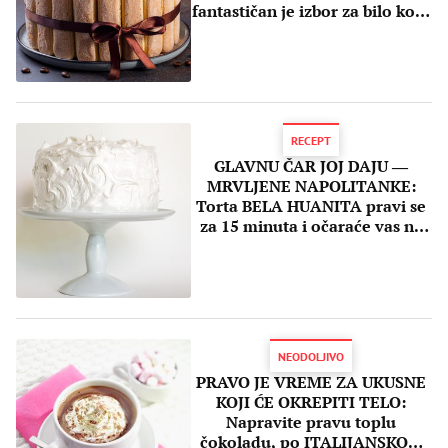
fantastičan je izbor za bilo koju
priliku (RECEPT)
RECEPT
GLAVNU ČAR JOJ DAJU ―
MRVLJENE NAPOLITANKE:
Torta BELA HUANITA pravi se
za 15 minuta i očaraće vas na
PRVI zalogaj
NEODOLJIVO
PRAVO JE VREME ZA UKUSNE
KOJI ĆE OKREPITI TELO:
Napravite pravu toplu
čokoladu, po ITALIJANSKOM