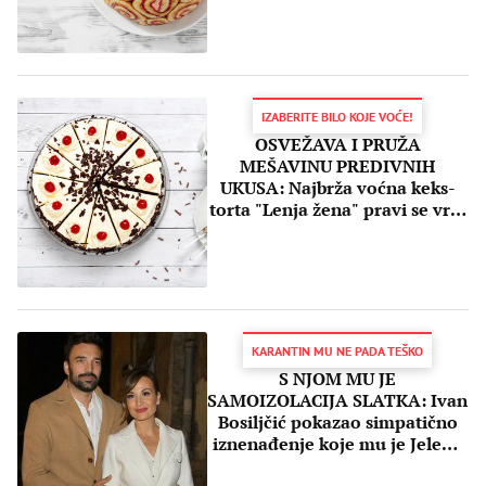
IZABERITE BILO KOJE VOĆE!
OSVEŽAVA I PRUŽA
MEŠAVINU PREDIVNIH
UKUSA: Najbrža voćna keks-
torta "Lenja žena" pravi se vrlo
lako (RECEPT)
KARANTIN MU NE PADA TEŠKO
S NJOM MU JE
SAMOIZOLACIJA SLATKA: Ivan
Bosiljčić pokazao simpatično
iznenađenje koje mu je Jelena
Tomašević priredila