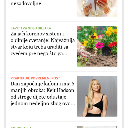
nezadovoljne
SAVETI ZA NEGU BILJAKA
Za jači korenov sistem i
obilnije cvetanje! Najvažnija
stvar koju treba uraditi sa
cvećem pre nego što ga
posadite
PRAKTIKUJE POVREMENI POST
Dan započinje kafom i ima 5
manjih obroka: Kejt Hadson
od stroge dijete odustaje
jednom nedeljno zbog ovog
jela