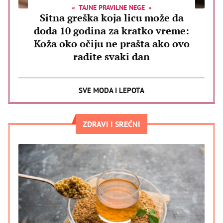
TAJNE PRAVILNE NEGE
Sitna greška koja licu može da
doda 10 godina za kratko vreme:
Koža oko očiju ne prašta ako ovo
radite svaki dan
SVE MODA I LEPOTA
ZDRAVI I SREĆNI