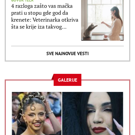
GOVOR TELA
4 razloga zašto vas mačka
prati u stopu gde god da
krenete: Veterinarka otkriva
šta se krije iza takvog
ponašanja
SVE NAJNOVIJE VESTI
GALERIJE