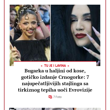
TU JE I LAVINA
Bugarka u haljini od kose,
gotičko izdanje Crnogorke: 7
najupečatljivijih stajlinga sa
tirkiznog tepiha uoči Evrovizije
7 Foto