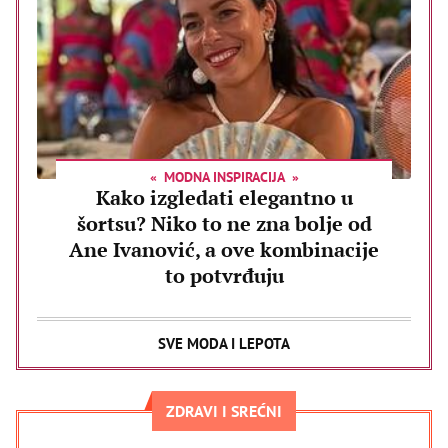
MODNA INSPIRACIJA
Kako izgledati elegantno u
šortsu? Niko to ne zna bolje od
Ane Ivanović, a ove kombinacije
to potvrđuju
SVE MODA I LEPOTA
ZDRAVI I SREĆNI