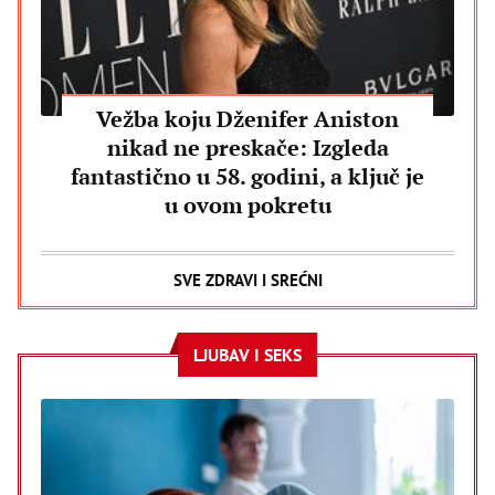
Vežba koju Dženifer Aniston
nikad ne preskače: Izgleda
fantastično u 58. godini, a ključ je
u ovom pokretu
SVE ZDRAVI I SREĆNI
LJUBAV I SEKS