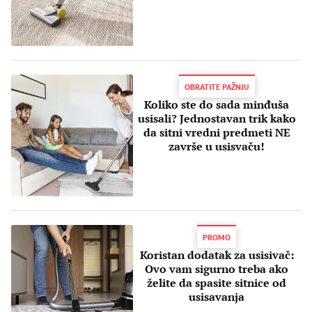
OBRATITE PAŽNJU
Koliko ste do sada minđuša
usisali? Jednostavan trik kako
da sitni vredni predmeti NE
završe u usisvaču!
PROMO
Koristan dodatak za usisivač:
Ovo vam sigurno treba ako
želite da spasite sitnice od
usisavanja