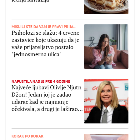
MISLILI STE DA VAM JE PRAVI PRIJATELJ
Psiholozi se slažu: 4 crvene
zastavice koje ukazuju da je
vaše prijateljstvo postalo
"jednosmerna ulica"
NAPUSTILA NAS JE PRE 4 GODINE
Najveće ljubavi Olivije Njutn
Džon! Jedan joj je zadao
udarac kad je najmanje
očekivala, a drugi je lažirao
svoju smrt
KORAK PO KORAK