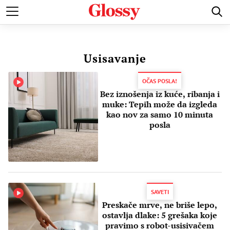
POZNATI
MODA I LEPOTA
ZDRAVI I SREĆNI
LJUBAV 
Usisavanje
OČAS POSLA!
Bez iznošenja iz kuće, ribanja i
muke: Tepih može da izgleda
kao nov za samo 10 minuta
posla
SAVETI
Preskače mrve, ne briše lepo,
ostavlja dlake: 5 grešaka koje
pravimo s robot-usisivačem