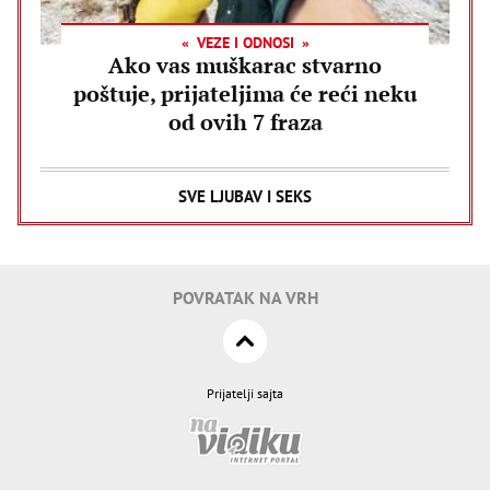
VEZE I ODNOSI
Ako vas muškarac stvarno
poštuje, prijateljima će reći neku
od ovih 7 fraza
SVE LJUBAV I SEKS
POVRATAK NA VRH
Prijatelji sajta