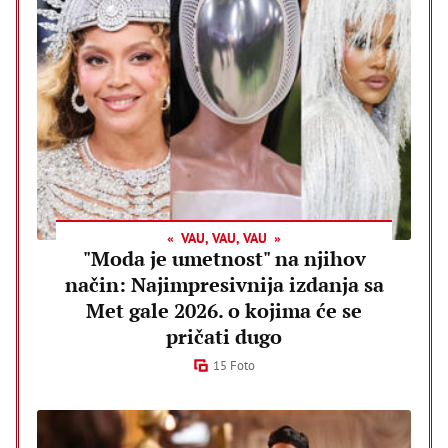
VAU, VAU, VAU
"Moda je umetnost" na njihov
način: Najimpresivnija izdanja sa
Met gale 2026. o kojima će se
pričati dugo
15 Foto