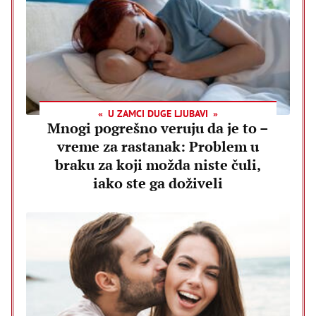
U ZAMCI DUGE LJUBAVI
Mnogi pogrešno veruju da je to –
vreme za rastanak: Problem u
braku za koji možda niste čuli,
iako ste ga doživeli