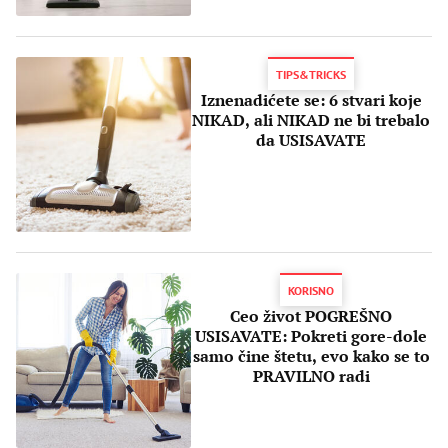
TIPS&TRICKS
Iznenadićete se: 6 stvari koje
NIKAD, ali NIKAD ne bi trebalo
da USISAVATE
KORISNO
Ceo život POGREŠNO
USISAVATE: Pokreti gore-dole
samo čine štetu, evo kako se to
PRAVILNO radi