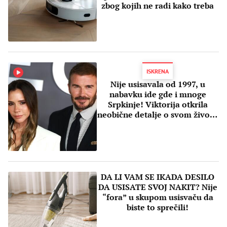
zbog kojih ne radi kako treba
ISKRENA
Nije usisavala od 1997, u
nabavku ide gde i mnoge
Srpkinje! Viktorija otkrila
neobične detalje o svom životu
i Bekamu
DA LI VAM SE IKADA DESILO
DA USISATE SVOJ NAKIT? Nije
“fora” u skupom usisvaču da
biste to sprečili!