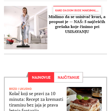
KAKO DA DOM BUDE MAKSIMALNO USISAN
Mislimo da se usisivač kvari, a
propust je — NAŠ: 5 najčešćih
grešaka koje činimo pri
USISAVANJU
NAJNOVIJE
NAJČITANIJE
BRZO I UKUSNO
Kolač koji se pravi za 10
minuta: Recept za kremasti
tiramisu bez jaja je prava
letnja fantazija