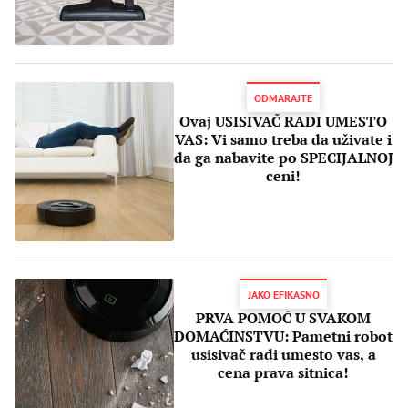
ODMARAJTE
Ovaj USISIVAČ RADI UMESTO
VAS: Vi samo treba da uživate i
da ga nabavite po SPECIJALNOJ
ceni!
JAKO EFIKASNO
PRVA POMOĆ U SVAKOM
DOMAĆINSTVU: Pametni robot
usisivač radi umesto vas, a
cena prava sitnica!