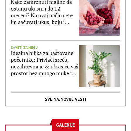
Kako zamrznuti maline da
ostanu ukusni i do 12
meseci? Na ovaj način ćete
im sačuvati ukus, boju i
strukturu
SAVETI ZA NEGU
Idealna biljka za baštovane
početnike: Privlači sreću,
nezahtevna je & ukrasiće vaš
prostor bez mnogo muke i
truda
SVE NAJNOVIJE VESTI
GALERIJE