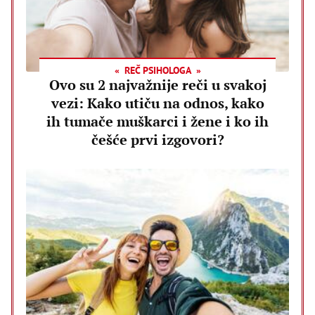
REČ PSIHOLOGA
Ovo su 2 najvažnije reči u svakoj
vezi: Kako utiču na odnos, kako
ih tumače muškarci i žene i ko ih
češće prvi izgovori?