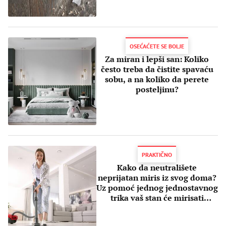
OSEĆAĆETE SE BOLJE
Za miran i lepši san: Koliko
često treba da čistite spavaću
sobu, a na koliko da perete
posteljinu?
PRAKTIČNO
Kako da neutrališete
neprijatan miris iz svog doma?
Uz pomoć jednog jednostavnog
trika vaš stan će mirisati
savršeno