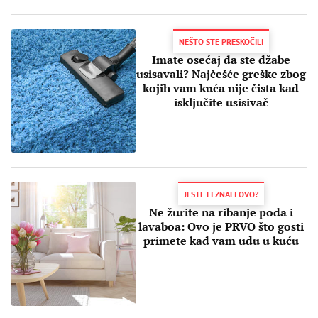
NEŠTO STE PRESKOČILI
Imate osećaj da ste džabe
usisavali? Najčešće greške zbog
kojih vam kuća nije čista kad
isključite usisivač
JESTE LI ZNALI OVO?
Ne žurite na ribanje poda i
lavaboa: Ovo je PRVO što gosti
primete kad vam uđu u kuću