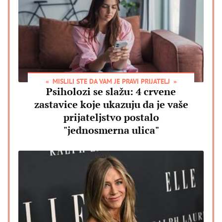
MISLILI STE DA VAM JE PRAVI PRIJATELJ
Psiholozi se slažu: 4 crvene
zastavice koje ukazuju da je vaše
prijateljstvo postalo
"jednosmerna ulica"