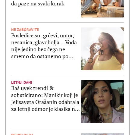
da paze na svaki korak
NE ZABORAVITE
Posledice su: grčevi, umor,
nesanica, glavobolja... Voda
nije jedino bez čega ne
smemo da ostanemo po
velikim vrućinama
LETNJI DANI
Baš uvek trendi &
sofisticirano: Manikir koji je
Jelisaveta Orašanin odabrala
za letnji odmor je klasika na
delu