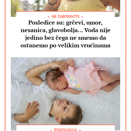
NE ZABORAVITE
Posledice su: grčevi, umor,
nesanica, glavobolja... Voda nije
jedino bez čega ne smemo da
ostanemo po velikim vrućinama
PSIHOLOGIJA