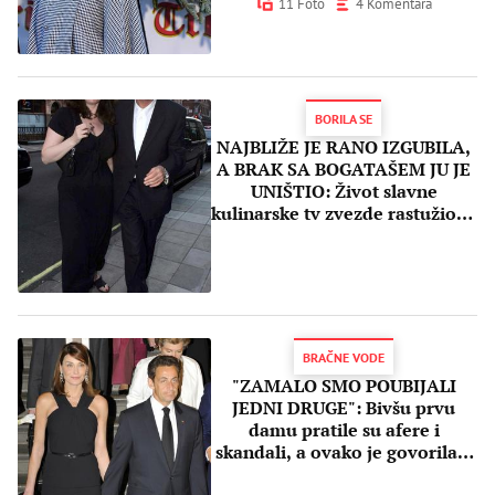
11 Foto
4 Komentara
BORILA SE
NAJBLIŽE JE RANO IZGUBILA,
A BRAK SA BOGATAŠEM JU JE
UNIŠTIO: Život slavne
kulinarske tv zvezde rastužio je
publiku!
BRAČNE VODE
"ZAMALO SMO POUBIJALI
JEDNI DRUGE": Bivšu prvu
damu pratile su afere i
skandali, a ovako je govorila o
Sarkoziju