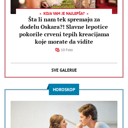
KOJA VAM JE NAJLEPŠA?
Šta li nam tek spremaju za
dodelu Oskara?! Slavne lepotice
pokorile crveni tepih kreacijama
koje morate da vidite
10 Foto
SVE GALERIJE
HOROSKOP