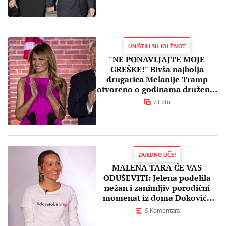
UNIŠTILI SU JOJ ŽIVOT
"NE PONAVLJAJTE MOJE
GREŠKE!" Bivša najbolja
drugarica Melanije Tramp
otvoreno o godinama druženja
s "prvom porodicom"
7 Foto
ZAJEDNO UČE!
MALENA TARA ĆE VAS
ODUŠEVITI: Jelena podelila
nežan i zanimljiv porodični
momenat iz doma Đokovića
(VIDEO)
5 Komentara