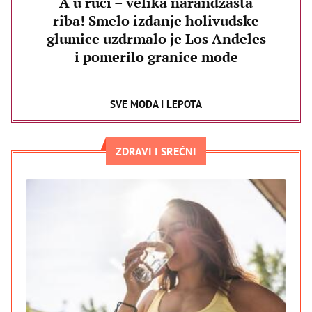
A u ruci – velika narandžasta
riba! Smelo izdanje holivudske
glumice uzdrmalo je Los Anđeles
i pomerilo granice mode
SVE MODA I LEPOTA
ZDRAVI I SREĆNI