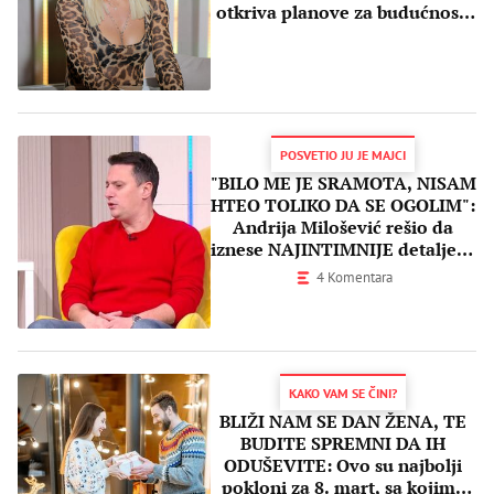
otkriva planove za budućnost,
ali i ko joj daje snagu!
POSVETIO JU JE MAJCI
"BILO ME JE SRAMOTA, NISAM
HTEO TOLIKO DA SE OGOLIM":
Andrija Milošević rešio da
iznese NAJINTIMNIJE detalje iz
života
4 Komentara
KAKO VAM SE ČINI?
BLIŽI NAM SE DAN ŽENA, TE
BUDITE SPREMNI DA IH
ODUŠEVITE: Ovo su najbolji
pokloni za 8. mart, sa kojima