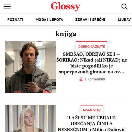
POZNATI
MODA I LEPOTA
ZDRAVI I SREĆNI
LJUBAV 
knjiga
DOBRO GA ZNATE
SMRŠAO, OBRIJAO SE I —
ŠOKIRAO: Nikad (ali NIKAD) ne
biste pogodili ko je
superpoznati glumac na ovoj
fotografiji
1 Komentara
JASAN STAV
"LAŽI SU ME UBIJALE,
OBEĆANJA ČINILA
NESREĆNOM": Milica Dabović