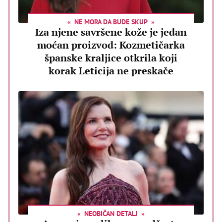
NE MORA DA BUDE SKUP
Iza njene savršene kože je jedan
moćan proizvod: Kozmetičarka
španske kraljice otkrila koji
korak Leticija ne preskače
NEOBIČAN DETALJ