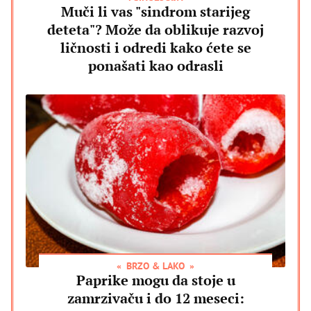
Muči li vas "sindrom starijeg
deteta"? Može da oblikuje razvoj
ličnosti i odredi kako ćete se
ponašati kao odrasli
BRZO & LAKO
Paprike mogu da stoje u
zamrzivaču i do 12 meseci: