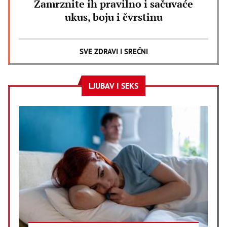
Zamrznite ih pravilno i sačuvaće
ukus, boju i čvrstinu
SVE ZDRAVI I SREĆNI
LJUBAV I SEKS