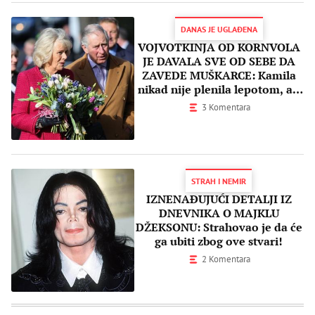
DANAS JE UGLAĐENA
VOJVOTKINJA OD KORNVOLA
JE DAVALA SVE OD SEBE DA
ZAVEDE MUŠKARCE: Kamila
nikad nije plenila lepotom, ali
je imala cilj!
3 Komentara
STRAH I NEMIR
IZNENAĐUJUĆI DETALJI IZ
DNEVNIKA O MAJKLU
DŽEKSONU: Strahovao je da će
ga ubiti zbog ove stvari!
2 Komentara