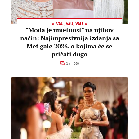
VAU, VAU, VAU
"Moda je umetnost" na njihov
način: Najimpresivnija izdanja sa
Met gale 2026. o kojima će se
pričati dugo
15 Foto