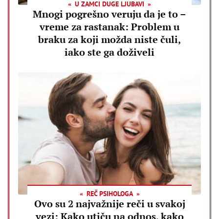
U ZAMCI DUGE LJUBAVI
Mnogi pogrešno veruju da je to –
vreme za rastanak: Problem u
braku za koji možda niste čuli,
iako ste ga doživeli
REČ PSIHOLOGA
Ovo su 2 najvažnije reči u svakoj
vezi: Kako utiču na odnos, kako