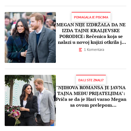
POMAGALA JE PISCIMA
MEGAN NIJE IZDRŽALA DA NE
IZDA TAJNE KRALJEVSKE
PORODICE: Rečenica koja se
nalazi u novoj knjizi otkrila je
sve!
1 Komentara
DA LI STE ZNALI?
"NJIHOVA ROMANSA JE JAVNA
TAJNA MEĐU PRIJATELJIMA":
Priča se da je Hari varao Megan
sa ovom prelepom
manekenkom!