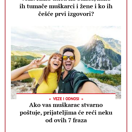
ih tumače muškarci i žene i ko ih
češće prvi izgovori?
VEZE I ODNOSI
Ako vas muškarac stvarno
poštuje, prijateljima će reći neku
od ovih 7 fraza