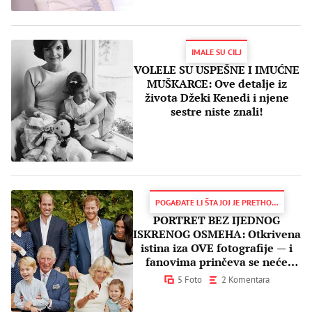
IMALE SU CILJ
VOLELE SU USPEŠNE I IMUĆNE
MUŠKARCE: Ove detalje iz
života Džeki Kenedi i njene
sestre niste znali!
POGAĐATE LI ŠTA JOJ JE PRETHODILO?
PORTRET BEZ IJEDNOG
ISKRENOG OSMEHA: Otkrivena
istina iza OVE fotografije — i
fanovima prinčeva se neće
dopasti
5 Foto
2 Komentara