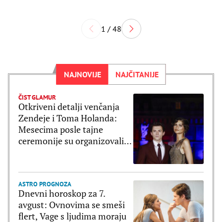
1 / 48
NAJNOVIJE
NAJČITANIJE
ČIST GLAMUR
Otkriveni detalji venčanja
Zendeje i Toma Holanda:
Mesecima posle tajne
ceremonije su organizovali
bajkovito slavlje
ASTRO PROGNOZA
Dnevni horoskop za 7.
avgust: Ovnovima se smeši
flert, Vage s ljudima moraju