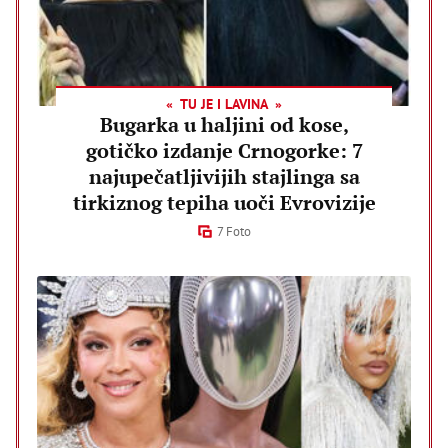
TU JE I LAVINA
Bugarka u haljini od kose,
gotičko izdanje Crnogorke: 7
najupečatljivijih stajlinga sa
tirkiznog tepiha uoči Evrovizije
7 Foto