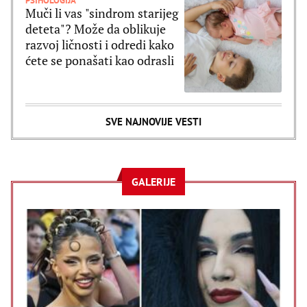
PSIHOLOGIJA
Muči li vas "sindrom starijeg
deteta"? Može da oblikuje
razvoj ličnosti i odredi kako
ćete se ponašati kao odrasli
SVE NAJNOVIJE VESTI
GALERIJE