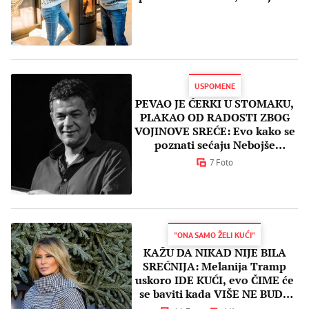
nema greške!
USPOMENE
PEVAO JE ĆERKI U STOMAKU,
PLAKAO OD RADOSTI ZBOG
VOJINOVE SREĆE: Evo kako se
poznati sećaju Nebojše
Glogovca
7 Foto
"ONA SAMO ŽELI KUĆI"
KAŽU DA NIKAD NIJE BILA
SREĆNIJA: Melanija Tramp
uskoro IDE KUĆI, evo ČIME će
se baviti kada VIŠE NE BUDE
prva dama