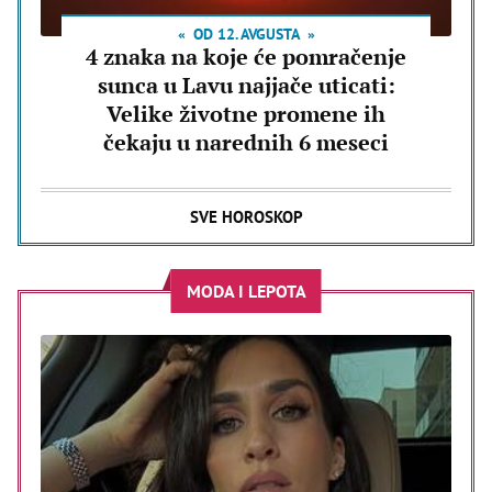
OD 12. AVGUSTA
4 znaka na koje će pomračenje
sunca u Lavu najjače uticati:
Velike životne promene ih
čekaju u narednih 6 meseci
SVE HOROSKOP
MODA I LEPOTA