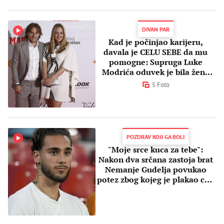
DIVAN PAR
Kad je počinjao karijeru,
davala je CELU SEBE da mu
pomogne: Supruga Luke
Modrića oduvek je bila žena
njegovih snova
5 Foto
POZDRAV KOJI GA BOLI
"Moje srce kuca za tebe":
Nakon dva srčana zastoja brat
Nemanje Gudelja povukao
potez zbog kojeg je plakao ceo
stadion