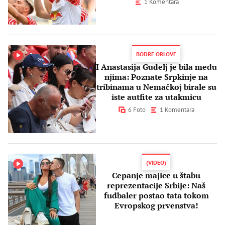
1 Komentara
BODRE ORLOVE
I Anastasija Gudelj je bila među
njima: Poznate Srpkinje na
tribinama u Nemačkoj birale su
iste autfite za utakmicu
6 Foto
1 Komentara
(VIDEO)
Cepanje majice u štabu
reprezentacije Srbije: Naš
fudbaler postao tata tokom
Evropskog prvenstva!