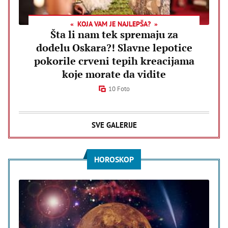
KOJA VAM JE NAJLEPŠA?
Šta li nam tek spremaju za
dodelu Oskara?! Slavne lepotice
pokorile crveni tepih kreacijama
koje morate da vidite
10 Foto
SVE GALERIJE
HOROSKOP