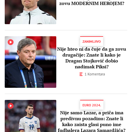
zovu MODERNIM HEROJEM?
ZANIMLJIVO
Nije hteo ni da čuje da ga zovu
drugačije: Znate li kako je
Dragan Stojković dobio
nadimak Piksi?
1 Komentara
EURO 2024.
Nije samo Lazar, a priča ima
predivnu pozadinu: Znate li
kako zaista glasi puno ime
fudbalera Lazara Samardžića?