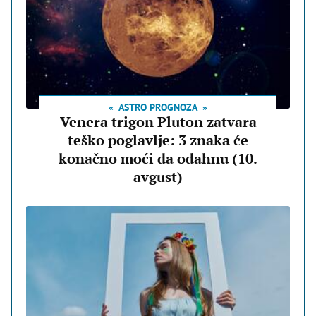
ASTRO PROGNOZA
Venera trigon Pluton zatvara
teško poglavlje: 3 znaka će
konačno moći da odahnu (10.
avgust)