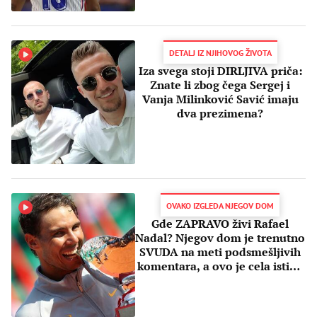
DETALJ IZ NJIHOVOG ŽIVOTA
Iza svega stoji DIRLJIVA priča:
Znate li zbog čega Sergej i
Vanja Milinković Savić imaju
dva prezimena?
OVAKO IZGLEDA NJEGOV DOM
Gde ZAPRAVO živi Rafael
Nadal? Njegov dom je trenutno
SVUDA na meti podsmešljivih
komentara, a ovo je cela istina
(FOTO)