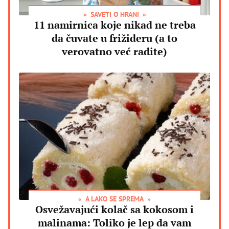
SAVETI O HRANI
11 namirnica koje nikad ne treba
da čuvate u frižideru (a to
verovatno već radite)
A LAKO SE SPREMA
Osvežavajući kolač sa kokosom i
malinama: Toliko je lep da vam