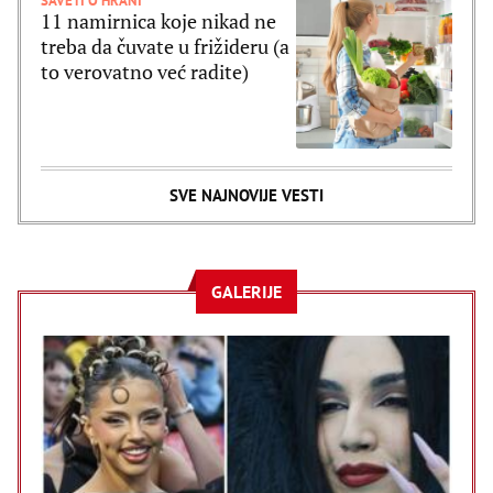
SAVETI O HRANI
11 namirnica koje nikad ne
treba da čuvate u frižideru (a
to verovatno već radite)
SVE NAJNOVIJE VESTI
GALERIJE