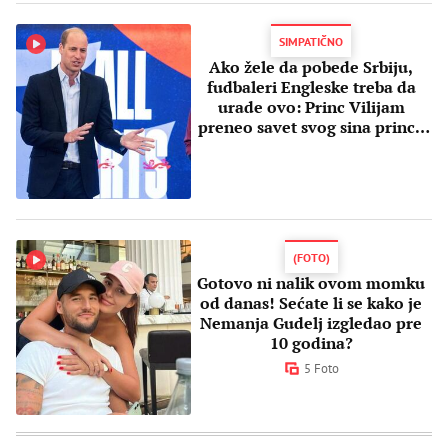
SIMPATIČNO
Ako žele da pobede Srbiju,
fudbaleri Engleske treba da
urade ovo: Princ Vilijam
preneo savet svog sina princa
Luija
(FOTO)
Gotovo ni nalik ovom momku
od danas! Sećate li se kako je
Nemanja Gudelj izgledao pre
10 godina?
5 Foto