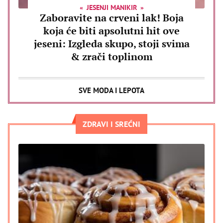
JESENJI MANIKIR
Zaboravite na crveni lak! Boja
koja će biti apsolutni hit ove
jeseni: Izgleda skupo, stoji svima
& zrači toplinom
SVE MODA I LEPOTA
ZDRAVI I SREĆNI