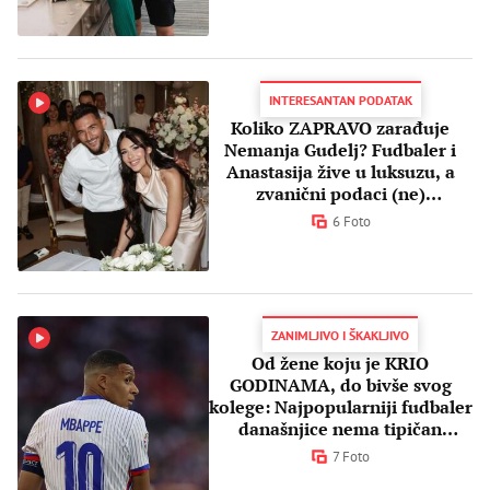
INTERESANTAN PODATAK
Koliko ZAPRAVO zarađuje
Nemanja Gudelj? Fudbaler i
Anastasija žive u luksuzu, a
zvanični podaci (ne)
iznenađuju
6 Foto
ZANIMLJIVO I ŠKAKLJIVO
Od žene koju je KRIO
GODINAMA, do bivše svog
kolege: Najpopularniji fudbaler
današnjice nema tipičan
ljubavni život
7 Foto