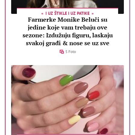
I UZ ŠTIKLE I UZ PATIKE
Farmerke Monike Beluči su
jedine koje vam trebaju ove
sezone: Izdužuju figuru, laskaju
svakoj građi & nose se uz sve
5 Foto