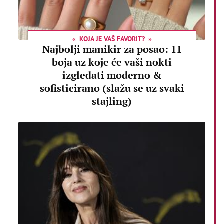
KOJA JE VAŠ FAVORIT?
Najbolji manikir za posao: 11
boja uz koje će vaši nokti
izgledati moderno &
sofisticirano (slažu se uz svaki
stajling)