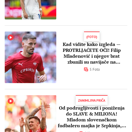
(FOTO)
Kad vidite kako izgleda —
PROTRLJAĆETE OČI! Filip
Mladenović i njegov brat
zbunili su navijače na
simpatičan način
5 Foto
ZANIMLJIVA PRIČA
Od podrugljivosti i poniženja
do SLAVE & MILIONA!
Mladom slovenačkom
fudbaleru majka je Srpkinja, a
priča filmska