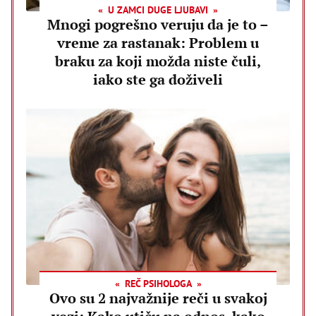
U ZAMCI DUGE LJUBAVI
Mnogi pogrešno veruju da je to –
vreme za rastanak: Problem u
braku za koji možda niste čuli,
iako ste ga doživeli
REČ PSIHOLOGA
Ovo su 2 najvažnije reči u svakoj