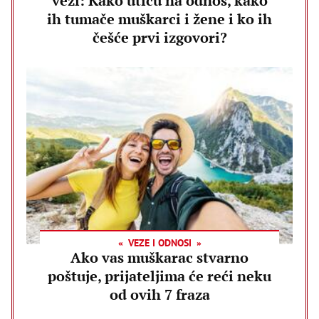
vezi: Kako utiču na odnos, kako
ih tumače muškarci i žene i ko ih
češće prvi izgovori?
VEZE I ODNOSI
Ako vas muškarac stvarno
poštuje, prijateljima će reći neku
od ovih 7 fraza