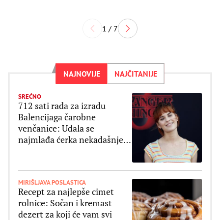
1 / 7
NAJNOVIJE
NAJČITANIJE
SREĆNO
712 sati rada za izradu
Balencijaga čarobne
venčanice: Udala se
najmlađa ćerka nekadašnjeg
zlatnog para Holivuda
MIRIŠLJAVA POSLASTICA
Recept za najlepše cimet
rolnice: Sočan i kremast
dezert za koji će vam svi