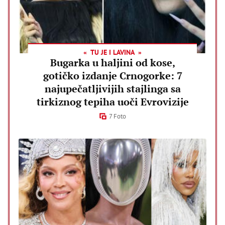
TU JE I LAVINA
Bugarka u haljini od kose,
gotičko izdanje Crnogorke: 7
najupečatljivijih stajlinga sa
tirkiznog tepiha uoči Evrovizije
7 Foto