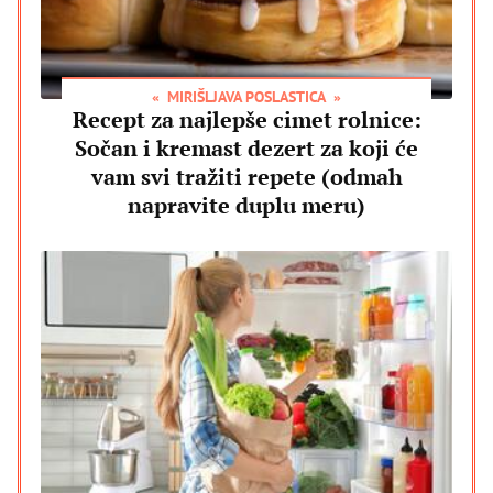
MIRIŠLJAVA POSLASTICA
Recept za najlepše cimet rolnice:
Sočan i kremast dezert za koji će
vam svi tražiti repete (odmah
napravite duplu meru)