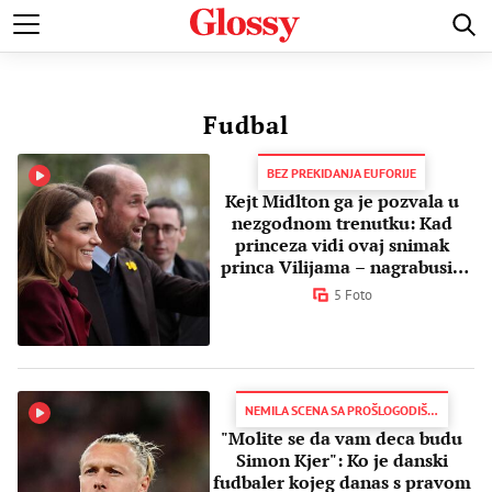
POZNATI
MODA I LEPOTA
ZDRAVI I SREĆNI
LJUBAV 
Fudbal
BEZ PREKIDANJA EUFORIJE
Kejt Midlton ga je pozvala u
nezgodnom trenutku: Kad
princeza vidi ovaj snimak
princa Vilijama – nagrabusio
je!
5 Foto
NEMILA SCENA SA PROŠLOGODIŠNJEG TAKMIČENJA
"Molite se da vam deca budu
Simon Kjer": Ko je danski
fudbaler kojeg danas s pravom