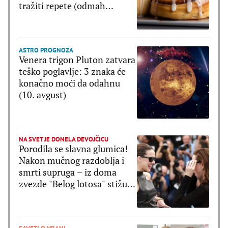
tražiti repete (odmah
napravite duplu meru)
ASTRO PROGNOZA
Venera trigon Pluton zatvara
teško poglavlje: 3 znaka će
konačno moći da odahnu
(10. avgust)
NA SVET JE DONELA DEVOJČICU
Porodila se slavna glumica!
Nakon mučnog razdoblja i
smrti supruga – iz doma
zvezde "Belog lotosa" stižu
najlepše vesti