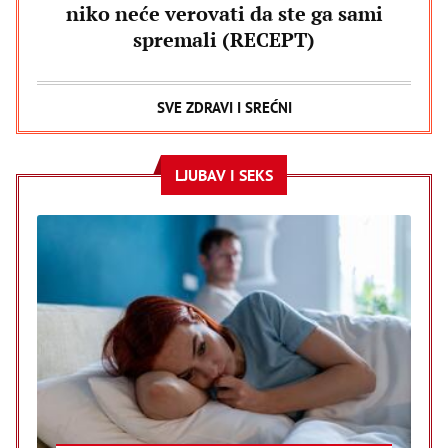
niko neće verovati da ste ga sami
spremali (RECEPT)
SVE ZDRAVI I SREĆNI
LJUBAV I SEKS