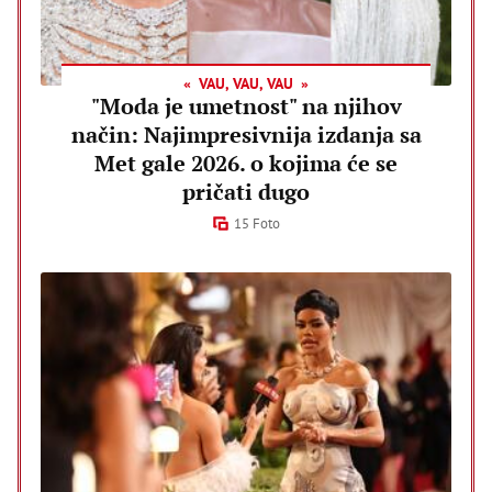
VAU, VAU, VAU
"Moda je umetnost" na njihov
način: Najimpresivnija izdanja sa
Met gale 2026. o kojima će se
pričati dugo
15 Foto