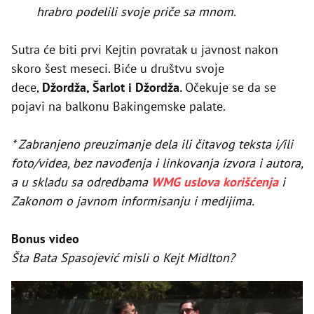
hrabro podelili svoje priče sa mnom.
Sutra će biti prvi Kejtin povratak u javnost nakon
skoro šest meseci. Biće u društvu svoje
dece,
Džordža, Šarlot i Džordža.
Očekuje se da se
pojavi na balkonu Bakingemske palate.
* Zabranjeno preuzimanje dela ili čitavog teksta i/ili
foto/videa, bez navođenja i linkovanja izvora i autora,
a u skladu sa odredbama
WMG uslova korišćenja
i
Zakonom o javnom informisanju i medijima.
Bonus video
Šta Bata Spasojević misli o Kejt Midlton?