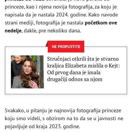
princeze, kao i njena novija fotografija, za koju je
napisala da je nastala 2024. godine. Kako navode
strani mediji, fotografija je nastala
početkom ove
nedelje
, dakle, pre nekoliko dana.
NE PROPUSTITE
Stručnjaci otkrili šta je stvarno
kraljica Elizabeta mislila o Kejt:
Od prvog dana je imala
drugačiji odnos sa njom
Svakako, u pitanju je najnovija fotografija princeze
koju smo videli, s obzirom na to da se u javnosti ne
pojavljuje od kraja 2023. godine.