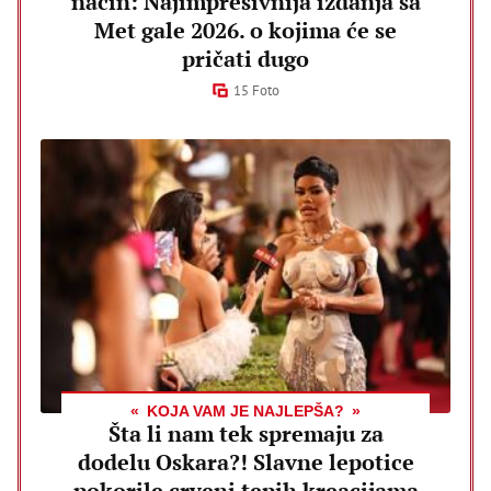
način: Najimpresivnija izdanja sa
Met gale 2026. o kojima će se
pričati dugo
15 Foto
KOJA VAM JE NAJLEPŠA?
Šta li nam tek spremaju za
dodelu Oskara?! Slavne lepotice
pokorile crveni tepih kreacijama