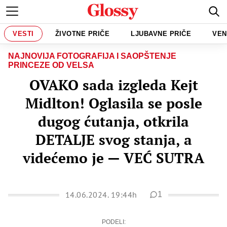
VESTI
ŽIVOTNE PRIČE
LJUBAVNE PRIČE
VEN
NAJNOVIJA FOTOGRAFIJA I SAOPŠTENJE
PRINCEZE OD VELSA
OVAKO sada izgleda Kejt
Midlton! Oglasila se posle
dugog ćutanja, otkrila
DETALJE svog stanja, a
videćemo je — VEĆ SUTRA
14.06.2024. 19:44h
1
PODELI: