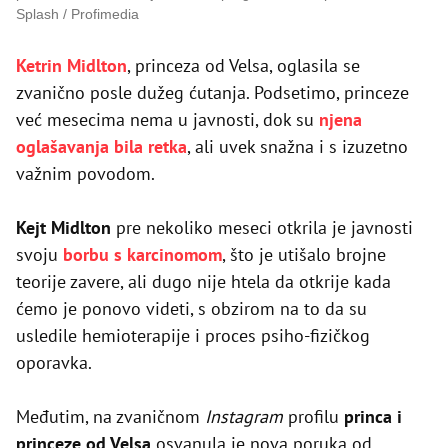
Splash / Profimedia
Ketrin Midlton
, princeza od Velsa, oglasila se
zvanično posle dužeg ćutanja. Podsetimo, princeze
već mesecima nema u javnosti, dok su
njena
oglašavanja bila retka
, ali uvek snažna i s izuzetno
važnim povodom.
Kejt Midlton
pre nekoliko meseci otkrila je javnosti
svoju
borbu s karcinomom
, što je utišalo brojne
teorije zavere, ali dugo nije htela da otkrije kada
ćemo je ponovo videti, s obzirom na to da su
usledile hemioterapije i proces psiho-fizičkog
oporavka.
Međutim, na zvaničnom
Instagram
profilu
princa i
princeze od Velsa
osvanula je nova poruka od