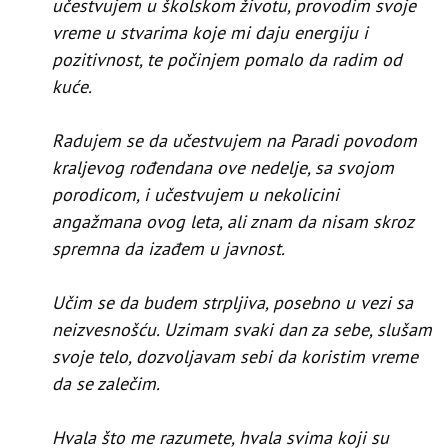
učestvujem u školskom životu, provodim svoje
vreme u stvarima koje mi daju energiju i
pozitivnost, te počinjem pomalo da radim od
kuće.
Radujem se da učestvujem na Paradi povodom
kraljevog rođendana ove nedelje, sa svojom
porodicom, i učestvujem u nekolicini
angažmana ovog leta, ali znam da nisam skroz
spremna da izađem u javnost.
Učim se da budem strpljiva, posebno u vezi sa
neizvesnošću. Uzimam svaki dan za sebe, slušam
svoje telo, dozvoljavam sebi da koristim vreme
da se zalečim.
Hvala što me razumete, hvala svima koji su