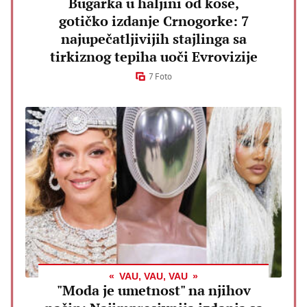
Bugarka u haljini od kose,
gotičko izdanje Crnogorke: 7
najupečatljivijih stajlinga sa
tirkiznog tepiha uoči Evrovizije
7 Foto
VAU, VAU, VAU
"Moda je umetnost" na njihov