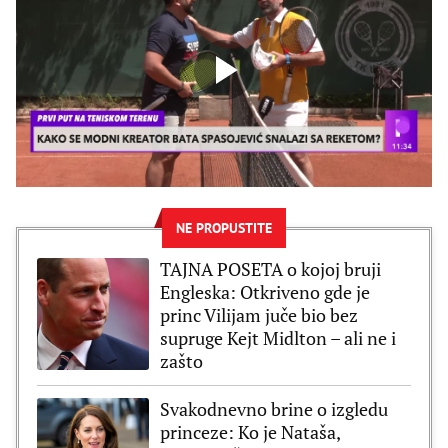
NE PROPUSTITE
TAJNA POSETA o kojoj bruji
Engleska: Otkriveno gde je
princ Vilijam juče bio bez
supruge Kejt Midlton – ali ne i
zašto
Svakodnevno brine o izgledu
princeze: Ko je Nataša,