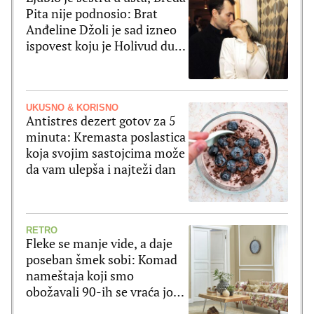
Pita nije podnosio: Brat
Anđeline Džoli je sad izneo
ispovest koju je Holivud dugo
čekao
UKUSNO & KORISNO
Antistres dezert gotov za 5
minuta: Kremasta poslastica
koja svojim sastojcima može
da vam ulepša i najteži dan
RETRO
Fleke se manje vide, a daje
poseban šmek sobi: Komad
nameštaja koji smo
obožavali 90-ih se vraća još
lepši!