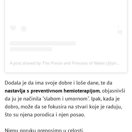
A post shared by The Prince and Princess of Wales (@princeandprincessofwales)
Dodala je da ima svoje dobre i loše dane, te da
nastavlja s preventivnom hemioterapijom
, objasnivši
da ju je načinila "slabom i umornom". Ipak, kada je
dobro, može da se fokusira na stvari koje je raduju,
što su njena porodica i njen posao.
Njenu poruku prenosimo u celosti.