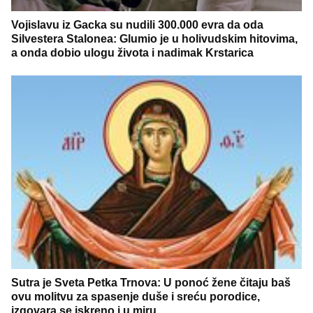
Vojislavu iz Gacka su nudili 300.000 evra da oda
Silvestera Stalonea: Glumio je u holivudskim hitovima,
a onda dobio ulogu života i nadimak Krstarica
Sutra je Sveta Petka Trnova: U ponoć žene čitaju baš
ovu molitvu za spasenje duše i sreću porodice,
izgovara se iskreno i u miru