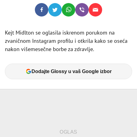
Kejt Midlton se oglasila iskrenom porukom na
zvaničnom Instagram profilu i otkrila kako se oseća
nakon višemesečne borbe za zdravlje.
Dodajte Glossy u vaš Google izbor