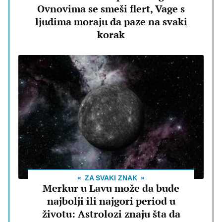
Ovnovima se smeši flert, Vage s
ljudima moraju da paze na svaki
korak
ZA SVAKI ZNAK
Merkur u Lavu može da bude
najbolji ili najgori period u
životu: Astrolozi znaju šta da