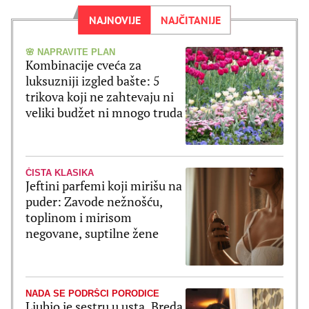
NAJNOVIJE
NAJČITANIJE
🌸 NAPRAVITE PLAN
Kombinacije cveća za
luksuzniji izgled bašte: 5
trikova koji ne zahtevaju ni
veliki budžet ni mnogo truda
ČISTA KLASIKA
Jeftini parfemi koji mirišu na
puder: Zavode nežnošću,
toplinom i mirisom
negovane, suptilne žene
NADA SE PODRŠCI PORODICE
Ljubio je sestru u usta, Breda