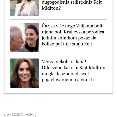
dugogodišnja stilistkinja Kejt
Midlton?
Čarlsa više nego Vilijama boli
njena bol: Kraljevska porodica
jednim snimkom pokazala
koliko poštuje snaju Kejt
Već za nekoliko dana!
Otkriveno kako bi Kejt Midlton
mogla da iznenadi svet
pojavljivanjem u javnosti
(
GLOSSY
,
M.R.
)