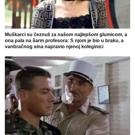
Muškarci su čeznuli za našom najlepšom glumicom, a
ona pala na šarm profesora: S njom je bio u braku, a
vanbračnog sina napravio njenoj koleginici