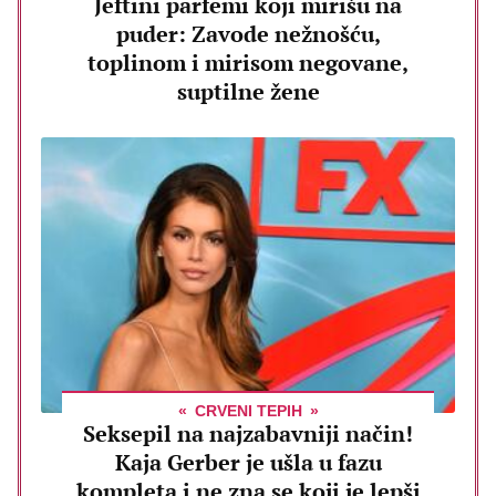
Jeftini parfemi koji mirišu na
puder: Zavode nežnošću,
toplinom i mirisom negovane,
suptilne žene
CRVENI TEPIH
Seksepil na najzabavniji način!
Kaja Gerber je ušla u fazu
kompleta i ne zna se koji je lepši