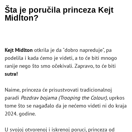
Šta je poručila princeza Kejt
Midlton?
Kejt Midlton
otkrila je da "dobro napreduje", pa
podelila i kada ćemo je videti, a to će biti mnogo
ranije nego što smo očekivali. Zapravo, to će biti
sutra!
Naime, princeza će prisustvovati tradicionalnoj
paradi
Pozdrav bojama (
Trooping the Colour)
, uprkos
tome što se nagađalo da je nećemo videti ni do kraja
2024. godine.
U svojoj otvorenoj i iskrenoj poruci, princeza od