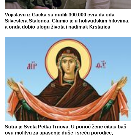
Vojislavu iz Gacka su nudili 300.000 evra da oda
Silvestera Stalonea: Glumio je u holivudskim hitovima,
a onda dobio ulogu života i nadimak Krstarica
Sutra je Sveta Petka Trnova: U ponoć žene čitaju baš
ovu molitvu za spasenje duše i sreću porodice,