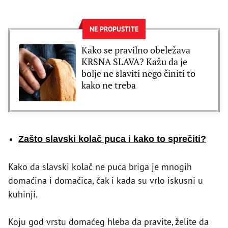
NE PROPUSTITE
Kako se pravilno obeležava
KRSNA SLAVA? Kažu da je
bolje ne slaviti nego činiti to
kako ne treba
Zašto slavski kolač puca i kako to sprečiti?
Kako da slavski kolač ne puca briga je mnogih
domaćina i domaćica, čak i kada su vrlo iskusni u
kuhinji.
Koju god vrstu domaćeg hleba da pravite, želite da