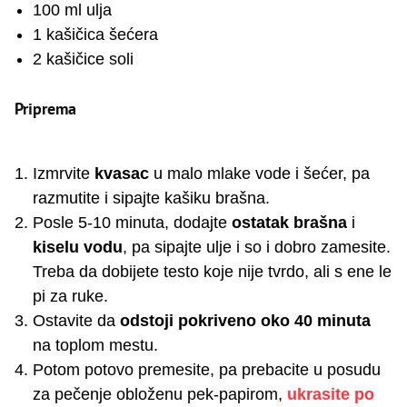
100 ml ulja
1 kašičica šećera
2 kašičice soli
Priprema
Izmrvite
kvasac
u malo mlake vode i šećer, pa
razmutite i sipajte kašiku brašna.
Posle 5-10 minuta, dodajte
ostatak brašna
i
kiselu vodu
, pa sipajte ulje i so i dobro zamesite.
Treba da dobijete testo koje nije tvrdo, ali s ene le
pi za ruke.
Ostavite da
odstoji pokriveno oko 40 minuta
na toplom mestu.
Potom potovo premesite, pa prebacite u posudu
za pečenje obloženu pek-papirom,
ukrasite po