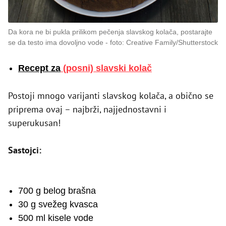
Da kora ne bi pukla prilikom pečenja slavskog kolača, postarajte
se da testo ima dovoljno vode
foto: Creative Family/Shutterstock
Recept za
(posni) slavski kolač
Postoji mnogo varijanti slavskog kolača, a obično se
priprema ovaj – najbrži, najjednostavni i
superukusan!
Sastojci:
700 g belog brašna
30 g svežeg kvasca
500 ml kisele vode