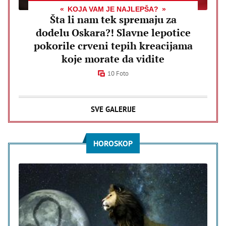
KOJA VAM JE NAJLEPŠA?
Šta li nam tek spremaju za
dodelu Oskara?! Slavne lepotice
pokorile crveni tepih kreacijama
koje morate da vidite
10 Foto
SVE GALERIJE
HOROSKOP