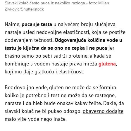
Slavski kolač često puca iz nekoliko razloga
foto: Miljan
Zivkovic/Shutterstock
Naime,
pucanje testa
u najvećem broju slučajeva
nastaje usled nedovoljne elastičnosti, koja se postiže
dodavanjem tečnosti
. Odgovarajuća količina vode u
testu je ključna da se ono ne cepka i ne puca
jer
brašno samo po sebi sadrži proteine, a kada se
kombinuje s vodom nastaje prava mreža
glutena
,
koji mu daje glatkoću i elastičnost.
Bez dovoljno vode, gluten ne može da se formira
koliko je potrebno i test ne može da se rastegne,
naraste i da hleb bude onakav kakav želite. Dakle, da
slavski kolač ne bi pukao odozgo,
obavezno dodajte
malo više vode nego inače
.