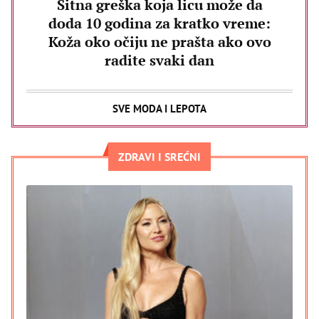
Sitna greška koja licu može da
doda 10 godina za kratko vreme:
Koža oko očiju ne prašta ako ovo
radite svaki dan
SVE MODA I LEPOTA
ZDRAVI I SREĆNI