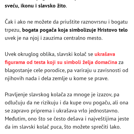
sveću, ikonu i slavsko žito
.
Čak i ako ne možete da priuštite raznovrsnu i bogatu
trpezu,
bogata pogača koja simbolizuje Hristovo telo
uvek je na njoj i zauzima centralno mesto.
Uvek okruglog oblika, slavski kolač se
ukrašava
figurama od testa koji su simboli želja domaćina
za
blagostanje cele porodice, pa variraju u zavisnosti od
njihovih nada i dela zemlje u kome se prave.
Pravljenje slavskog kolača za mnoge je izazov, pa
odlučuju da ne rizikuju i da kupe ovu pogaču, ali ona
se zapravo priprema i ukrašava vrlo jednostavno.
Međutim, ono što se često dešava i najveštijima jeste
da im slavski kolač puca, što možete sprečiti lako.