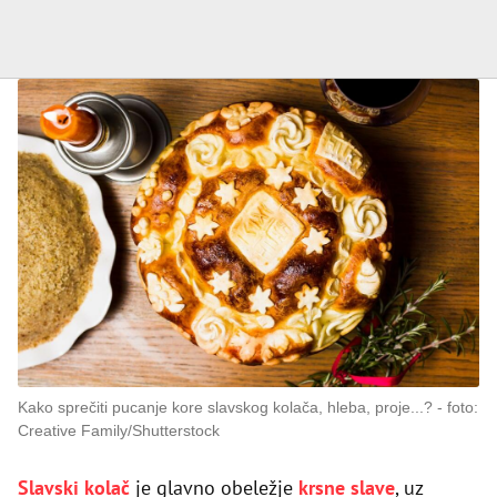
Kako sprečiti pucanje kore slavskog kolača, hleba, proje...?
foto:
Creative Family/Shutterstock
Slavski kolač
je glavno obeležje
krsne slave
, uz