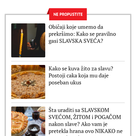
NE PROPUSTITE
Običaji koje umemo da
prekršimo: Kako se pravilno
gasi SLAVSKA SVEĆA?
Kako se kuva žito za slavu?
Postoji caka koja mu daje
poseban ukus
Šta uraditi sa SLAVSKOM
SVEĆOM, ŽITOM i POGAČOM
nakon slave? Ako vam je
pretekla hrana ovo NIKAKO ne