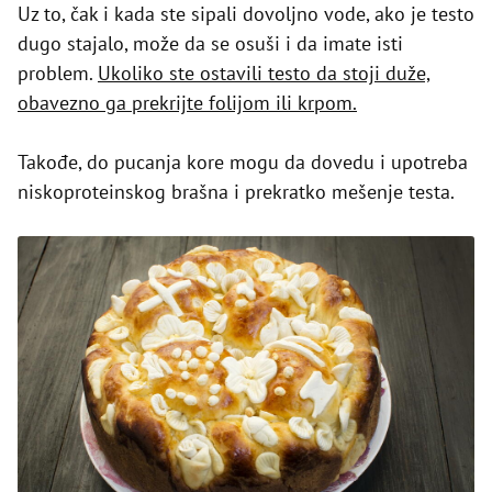
Uz to, čak i kada ste sipali dovoljno vode, ako je testo
dugo stajalo, može da se osuši i da imate isti
problem.
Ukoliko ste ostavili testo da stoji duže,
obavezno ga prekrijte folijom ili krpom.
Takođe, do pucanja kore mogu da dovedu i upotreba
niskoproteinskog brašna i prekratko mešenje testa.