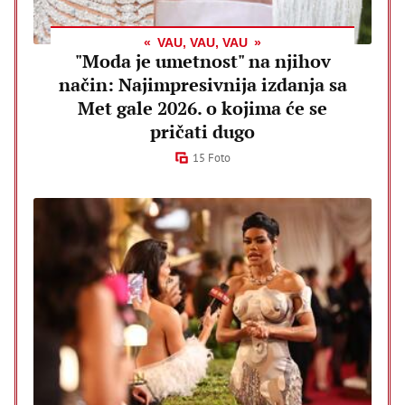
VAU, VAU, VAU
"Moda je umetnost" na njihov
način: Najimpresivnija izdanja sa
Met gale 2026. o kojima će se
pričati dugo
15 Foto