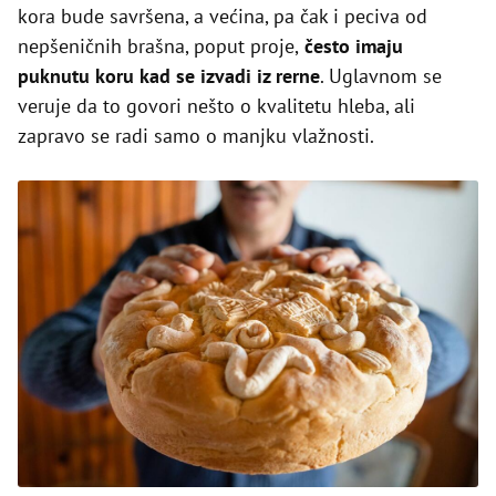
kora bude savršena, a većina, pa čak i peciva od
nepšeničnih brašna, poput proje,
često imaju
puknutu koru kad se izvadi iz rerne
. Uglavnom se
veruje da to govori nešto o kvalitetu hleba, ali
zapravo se radi samo o manjku vlažnosti.