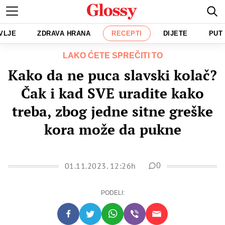
VLJE
ZDRAVA HRANA
RECEPTI
DIJETE
PUT
LAKO ĆETE SPREČITI TO
Kako da ne puca slavski kolač?
Čak i kad SVE uradite kako
treba, zbog jedne sitne greške
kora može da pukne
01.11.2023. 12:26h
0
PODELI: