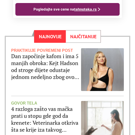
NAJNOVIJE
NAJČITANIJE
PRAKTIKUJE POVREMENI POST
Dan započinje kafom i ima 5
manjih obroka: Kejt Hadson
od stroge dijete odustaje
jednom nedeljno zbog ovog
jela
GOVOR TELA
4 razloga zašto vas mačka
prati u stopu gde god da
krenete: Veterinarka otkriva
šta se krije iza takvog