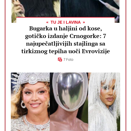
TU JE I LAVINA
Bugarka u haljini od kose,
gotičko izdanje Crnogorke: 7
najupečatljivijih stajlinga sa
tirkiznog tepiha uoči Evrovizije
7 Foto