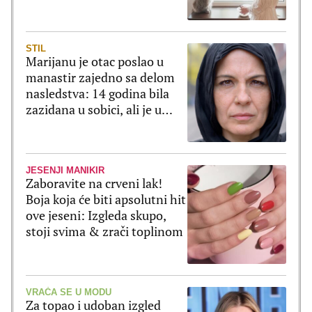
ponašanja
STIL
Marijanu je otac poslao u
manastir zajedno sa delom
nasledstva: 14 godina bila
zazidana u sobici, ali je u
tajnosti decu rađala
JESENJI MANIKIR
Zaboravite na crveni lak!
Boja koja će biti apsolutni hit
ove jeseni: Izgleda skupo,
stoji svima & zrači toplinom
VRAĆA SE U MODU
Za topao i udoban izgled