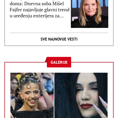
doma: Dnevna soba Mišel
Fajfer najavljuje glavni trend
u uređenju enterijera za
2027. godinu
SVE NAJNOVIJE VESTI
GALERIJE