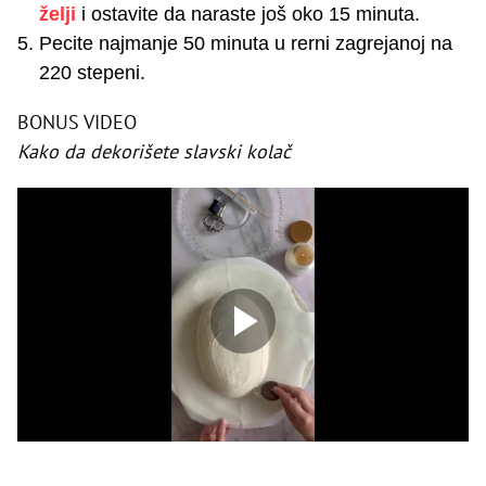
želji
i ostavite da naraste još oko 15 minuta.
Pecite najmanje 50 minuta u rerni zagrejanoj na
220 stepeni.
BONUS VIDEO
Kako da dekorišete slavski kolač