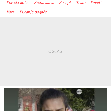
Slavski kolač
Krsna slava
Recept
Testo
Saveti
Kora
Pucanje pogače