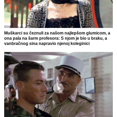
Muškarci su čeznuli za našom najlepšom glumicom, a
ona pala na šarm profesora: S njom je bio u braku, a
vanbračnog sina napravio njenoj koleginici