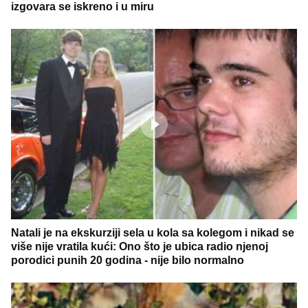
izgovara se iskreno i u miru
Natali je na ekskurziji sela u kola sa kolegom i nikad se
više nije vratila kući: Ono što je ubica radio njenoj
porodici punih 20 godina - nije bilo normalno