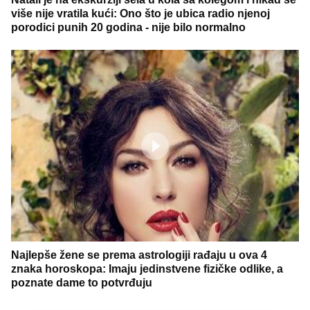
više nije vratila kući: Ono što je ubica radio njenoj
porodici punih 20 godina - nije bilo normalno
Najlepše žene se prema astrologiji rađaju u ova 4
znaka horoskopa: Imaju jedinstvene fizičke odlike, a
poznate dame to potvrđuju