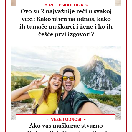
REČ PSIHOLOGA
Ovo su 2 najvažnije reči u svakoj
vezi: Kako utiču na odnos, kako
ih tumače muškarci i žene i ko ih
češće prvi izgovori?
VEZE I ODNOSI
Ako vas muškarac stvarno