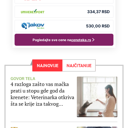
NAJNOVIJE
NAJČITANIJE
GOVOR TELA
4 razloga zašto vas mačka
prati u stopu gde god da
krenete: Veterinarka otkriva
šta se krije iza takvog
ponašanja