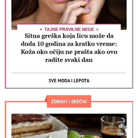
TAJNE PRAVILNE NEGE
Sitna greška koja licu može da
doda 10 godina za kratko vreme:
Koža oko očiju ne prašta ako ovo
radite svaki dan
SVE MODA I LEPOTA
ZDRAVI I SREĆNI