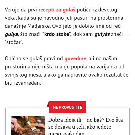
Veruje da prvi
recepti za gulaš
potiču iz devetog
veka, kada su je navodno jeli pastiri na prostorima
današnje Mađarske. Ovo jelo je dobilo ime od reči
gulya
, što znači
"krdo stoke",
dok sam
gulyás
znači —
"stočar".
Obično se gulaš pravi od
govedine
, ali na našim
prostorima nije ništa manje popularna varijanta od
svinjskog mesa, a ako ga napravite ovako rezultat će
biti izvanredan.
NE PROPUSTITE
Dobra ideja ili – ne baš? Evo šta
se dešava u telu ako jedete
meso svaki dan