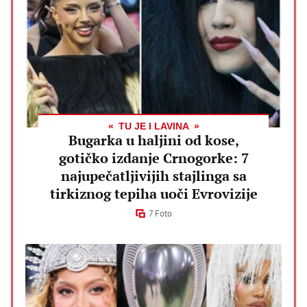
TU JE I LAVINA
Bugarka u haljini od kose,
gotičko izdanje Crnogorke: 7
najupečatljivijih stajlinga sa
tirkiznog tepiha uoči Evrovizije
7 Foto