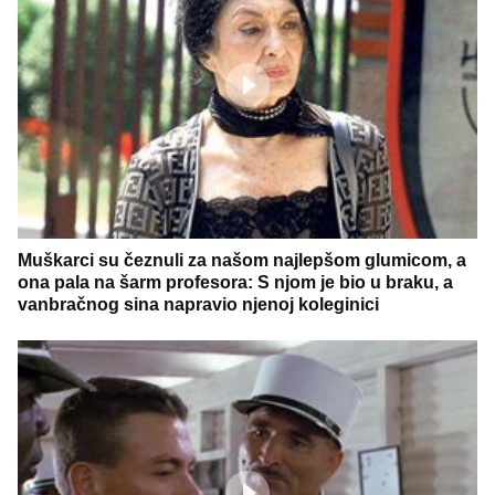
Muškarci su čeznuli za našom najlepšom glumicom, a
ona pala na šarm profesora: S njom je bio u braku, a
vanbračnog sina napravio njenoj koleginici