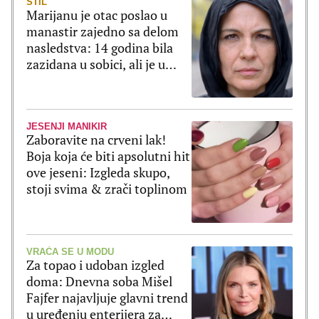
STIL
Marijanu je otac poslao u
manastir zajedno sa delom
nasledstva: 14 godina bila
zazidana u sobici, ali je u
tajnosti decu rađala
JESENJI MANIKIR
Zaboravite na crveni lak!
Boja koja će biti apsolutni hit
ove jeseni: Izgleda skupo,
stoji svima & zrači toplinom
VRAĆA SE U MODU
Za topao i udoban izgled
doma: Dnevna soba Mišel
Fajfer najavljuje glavni trend
u uređenju enterijera za