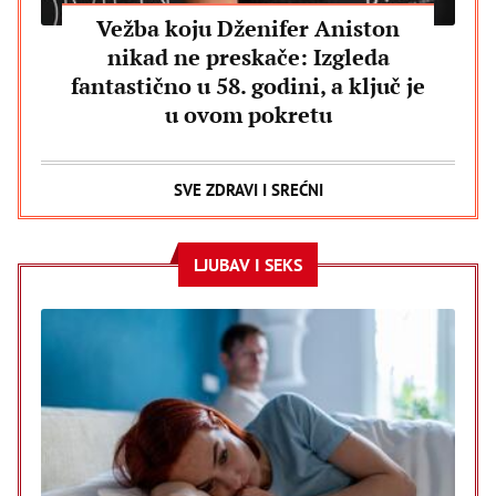
Vežba koju Dženifer Aniston
nikad ne preskače: Izgleda
fantastično u 58. godini, a ključ je
u ovom pokretu
SVE ZDRAVI I SREĆNI
LJUBAV I SEKS