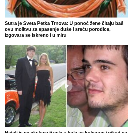
Sutra je Sveta Petka Trnova: U ponoć žene čitaju baš
ovu molitvu za spasenje duše i sreću porodice,
izgovara se iskreno i u miru
Natali je na ekskurziji sela u kola sa kolegom i nikad se