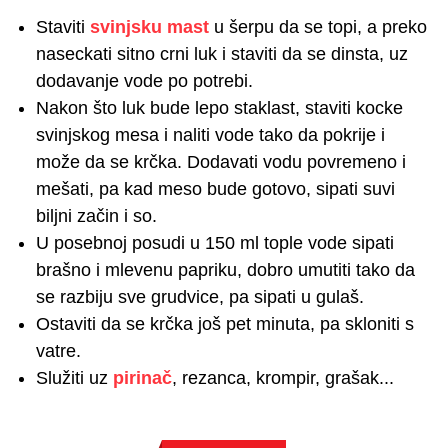
Staviti
svinjsku mast
u šerpu da se topi, a preko
naseckati sitno crni luk i staviti da se dinsta, uz
dodavanje vode po potrebi.
Nakon što luk bude lepo staklast, staviti kocke
svinjskog mesa i naliti vode tako da pokrije i
može da se krčka. Dodavati vodu povremeno i
mešati, pa kad meso bude gotovo, sipati suvi
biljni začin i so.
U posebnoj posudi u 150 ml tople vode sipati
brašno i mlevenu papriku, dobro umutiti tako da
se razbiju sve grudvice, pa sipati u gulaš.
Ostaviti da se krčka još pet minuta, pa skloniti s
vatre.
Služiti uz
pirinač
, rezanca, krompir, grašak...