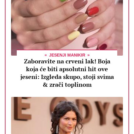
JESENJI MANIKIR
Zaboravite na crveni lak! Boja
koja će biti apsolutni hit ove
jeseni: Izgleda skupo, stoji svima
& zrači toplinom