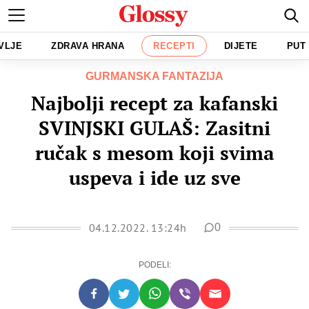
VLJE
ZDRAVA HRANA
RECEPTI
DIJETE
PUT
GURMANSKA FANTAZIJA
Najbolji recept za kafanski
SVINJSKI GULAŠ: Zasitni
ručak s mesom koji svima
uspeva i ide uz sve
04.12.2022. 13:24h
0
PODELI: