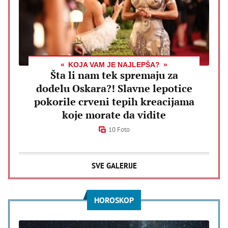
KOJA VAM JE NAJLEPŠA?
Šta li nam tek spremaju za
dodelu Oskara?! Slavne lepotice
pokorile crveni tepih kreacijama
koje morate da vidite
10 Foto
SVE GALERIJE
HOROSKOP