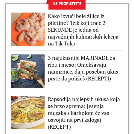
NE PROPUSTITE
Kako izvući bele žilice iz
piletine? Trik koji traje 2
SEKUNDE je jedna od
najvažnijih kulinarskih lekcija
na Tik Toku
3 najukusnije MARINADE za
ribu i meso: Omekšavaju
namirnice, daju poseban ukus -
prste da poližeš (RECEPTI)
Rapsodija najlepših ukusa koja
se brzo sprema: Jesenja
musaka s karfiolom će vas
osvojiti na prvi zalogaj
(RECEPT)