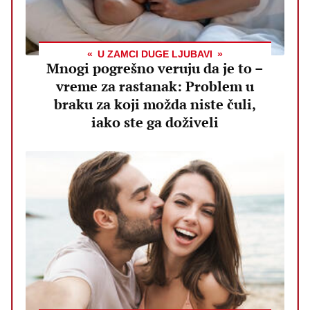
U ZAMCI DUGE LJUBAVI
Mnogi pogrešno veruju da je to –
vreme za rastanak: Problem u
braku za koji možda niste čuli,
iako ste ga doživeli