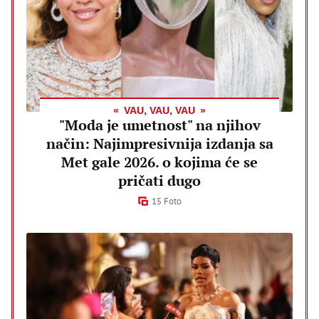
VAU, VAU, VAU
"Moda je umetnost" na njihov
način: Najimpresivnija izdanja sa
Met gale 2026. o kojima će se
pričati dugo
15 Foto