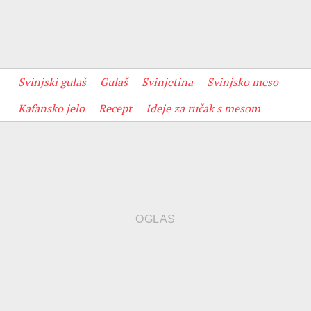
Svinjski gulaš
Gulaš
Svinjetina
Svinjsko meso
Kafansko jelo
Recept
Ideje za ručak s mesom