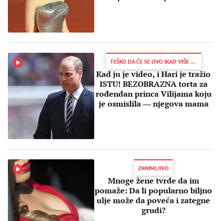
životu
TEŠKO DA ĆE SE OVO IKAD VIŠE VIDETI U PALATI!
Kad ju je video, i Hari je tražio
ISTU! BEZOBRAZNA torta za
rođendan princa Vilijama koju
je osmislila ― njegova mama
ZANIMLJIVO
Mnoge žene tvrde da im
pomaže: Da li popularno biljno
ulje može da poveća i zategne
grudi?