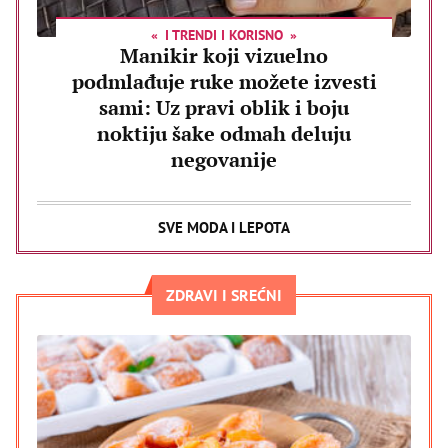
I TRENDI I KORISNO
Manikir koji vizuelno
podmlađuje ruke možete izvesti
sami: Uz pravi oblik i boju
noktiju šake odmah deluju
negovanije
SVE MODA I LEPOTA
ZDRAVI I SREĆNI