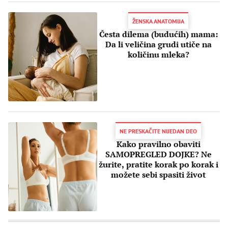
ŽENSKA ANATOMIJA
Česta dilema (budućih) mama:
Da li veličina grudi utiče na
količinu mleka?
NE PRESKAČITE NIJEDAN DEO
Kako pravilno obaviti
SAMOPREGLED DOJKE? Ne
žurite, pratite korak po korak i
možete sebi spasiti život