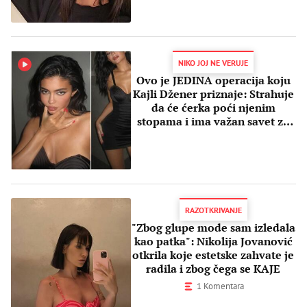
NIKO JOJ NE VERUJE
Ovo je JEDINA operacija koju
Kajli Džener priznaje: Strahuje
da će ćerka poći njenim
stopama i ima važan savet za
sve
RAZOTKRIVANJE
"Zbog glupe mode sam izledala
kao patka": Nikolija Jovanović
otkrila koje estetske zahvate je
radila i zbog čega se KAJE
1 Komentara