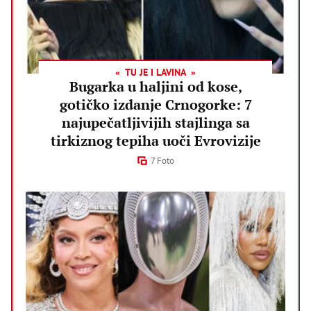
TU JE I LAVINA
Bugarka u haljini od kose,
gotičko izdanje Crnogorke: 7
najupečatljivijih stajlinga sa
tirkiznog tepiha uoči Evrovizije
7 Foto