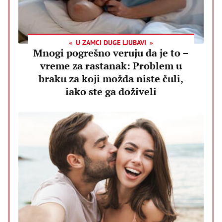
U ZAMCI DUGE LJUBAVI
Mnogi pogrešno veruju da je to –
vreme za rastanak: Problem u
braku za koji možda niste čuli,
iako ste ga doživeli