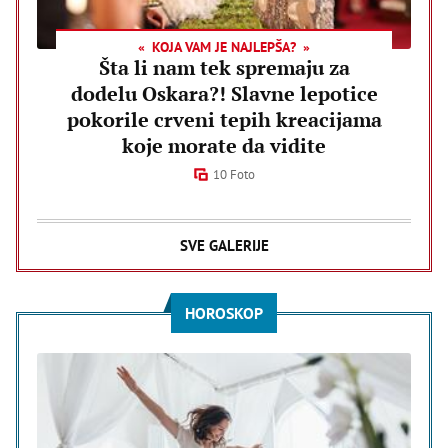
KOJA VAM JE NAJLEPŠA?
Šta li nam tek spremaju za
dodelu Oskara?! Slavne lepotice
pokorile crveni tepih kreacijama
koje morate da vidite
10 Foto
SVE GALERIJE
HOROSKOP