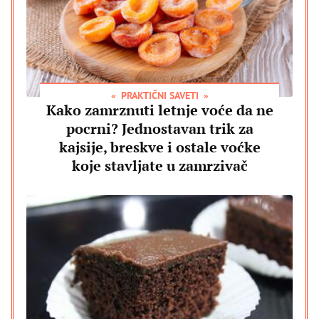
PRAKTIČNI SAVETI
Kako zamrznuti letnje voće da ne
pocrni? Jednostavan trik za
kajsije, breskve i ostale voćke
koje stavljate u zamrzivač