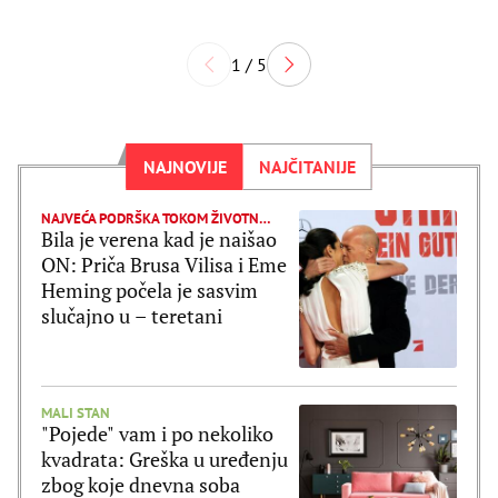
1 / 5
NAJNOVIJE
NAJČITANIJE
NAJVEĆA PODRŠKA TOKOM ŽIVOTNE BORBE
Bila je verena kad je naišao
ON: Priča Brusa Vilisa i Eme
Heming počela je sasvim
slučajno u – teretani
MALI STAN
"Pojede" vam i po nekoliko
kvadrata: Greška u uređenju
zbog koje dnevna soba