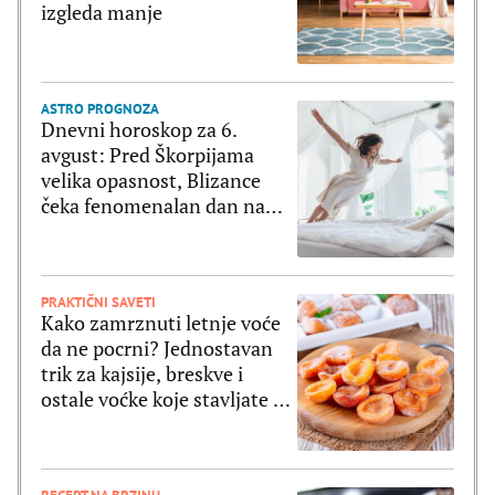
izgleda manje
ASTRO PROGNOZA
Dnevni horoskop za 6.
avgust: Pred Škorpijama
velika opasnost, Blizance
čeka fenomenalan dan na
svim poljima
PRAKTIČNI SAVETI
Kako zamrznuti letnje voće
da ne pocrni? Jednostavan
trik za kajsije, breskve i
ostale voćke koje stavljate u
zamrzivač