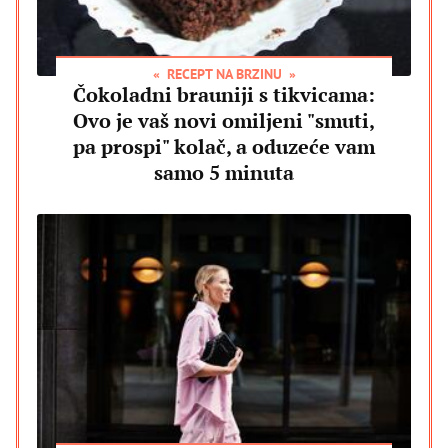
RECEPT NA BRZINU
Čokoladni brauniji s tikvicama:
Ovo je vaš novi omiljeni "smuti,
pa prospi" kolač, a oduzeće vam
samo 5 minuta