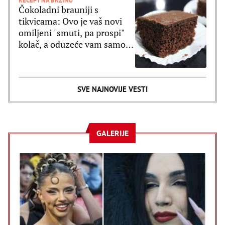
RECEPT NA BRZINU
Čokoladni brauniji s
tikvicama: Ovo je vaš novi
omiljeni "smuti, pa prospi"
kolač, a oduzeće vam samo 5
minuta
SVE NAJNOVIJE VESTI
GALERIJE