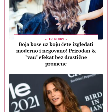
TRENDOVI
Boja kose uz koju ćete izgledati
moderno i negovano! Prirodan &
"vau" efekat bez drastične
promene