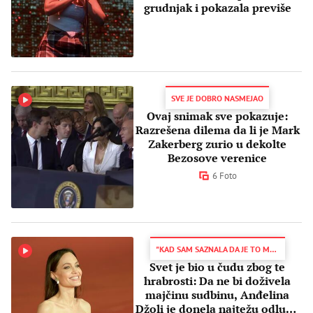
grudnjak i pokazala previše
SVE JE DOBRO NASMEJAO
Ovaj snimak sve pokazuje:
Razrešena dilema da li je Mark
Zakerberg zurio u dekolte
Bezosove verenice
6 Foto
"KAD SAM SAZNALA DA JE TO MOJA REALNOST..."
Svet je bio u čudu zbog te
hrabrosti: Da ne bi doživela
majčinu sudbinu, Anđelina
Džoli je donela najtežu odluku