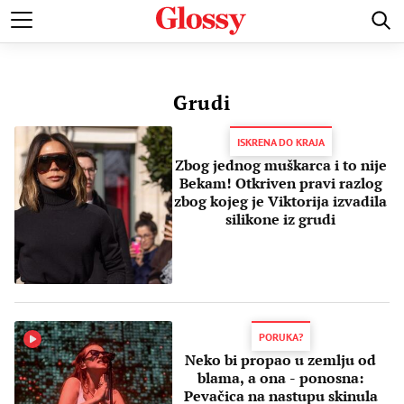
POZNATI
MODA I LEPOTA
ZDRAVI I SREĆNI
LJUBAV 
Grudi
ISKRENA DO KRAJA
Zbog jednog muškarca i to nije
Bekam! Otkriven pravi razlog
zbog kojeg je Viktorija izvadila
silikone iz grudi
PORUKA?
Neko bi propao u zemlju od
blama, a ona - ponosna:
Pevačica na nastupu skinula