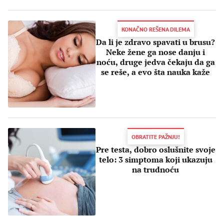
KONAČNO REŠENA DILEMA
Da li je zdravo spavati u brusu?
Neke žene ga nose danju i
noću, druge jedva čekaju da ga
se reše, a evo šta nauka kaže
OBRATITE PAŽNJU!
Pre testa, dobro oslušnite svoje
telo: 3 simptoma koji ukazuju
na trudnoću