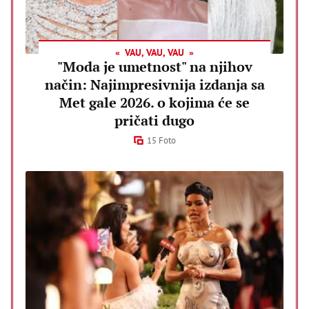
VAU, VAU, VAU
"Moda je umetnost" na njihov
način: Najimpresivnija izdanja sa
Met gale 2026. o kojima će se
pričati dugo
15 Foto