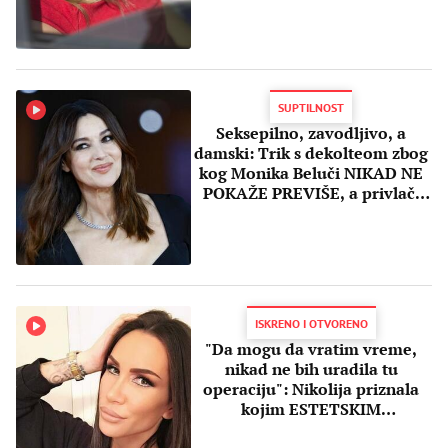
SUPTILNOST
Seksepilno, zavodljivo, a
damski: Trik s dekolteom zbog
kog Monika Beluči NIKAD NE
POKAŽE PREVIŠE, a privlači
poglede
ISKRENO I OTVORENO
"Da mogu da vratim vreme,
nikad ne bih uradila tu
operaciju": Nikolija priznala
kojim ESTETSKIM
KOREKCIJAMA se podvrgla