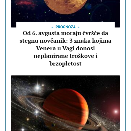
PROGNOZA
Od 6. avgusta moraju čvršće da
stegnu novčanik: 3 znaka kojima
Venera u Vagi donosi
neplanirane troškove i
brzopletost