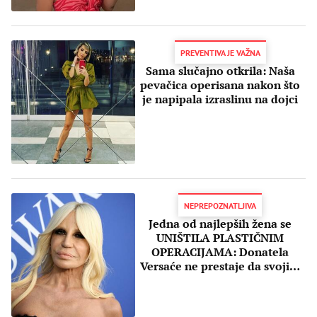
PREVENTIVA JE VAŽNA
Sama slučajno otkrila: Naša
pevačica operisana nakon što
je napipala izraslinu na dojci
NEPREPOZNATLJIVA
Jedna od najlepših žena se
UNIŠTILA PLASTIČNIM
OPERACIJAMA: Donatela
Versaće ne prestaje da svojim
izgledom ŠOKIRA SVET