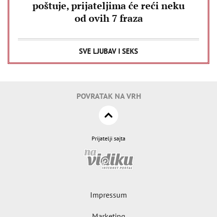
poštuje, prijateljima će reći neku
od ovih 7 fraza
SVE LJUBAV I SEKS
POVRATAK NA VRH
Prijatelji sajta
Impressum
Marketing