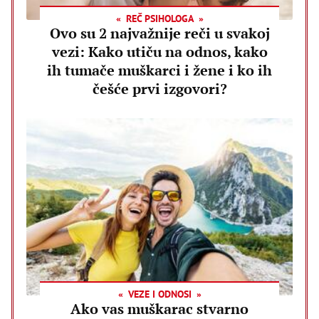
REČ PSIHOLOGA
Ovo su 2 najvažnije reči u svakoj
vezi: Kako utiču na odnos, kako
ih tumače muškarci i žene i ko ih
češće prvi izgovori?
VEZE I ODNOSI
Ako vas muškarac stvarno