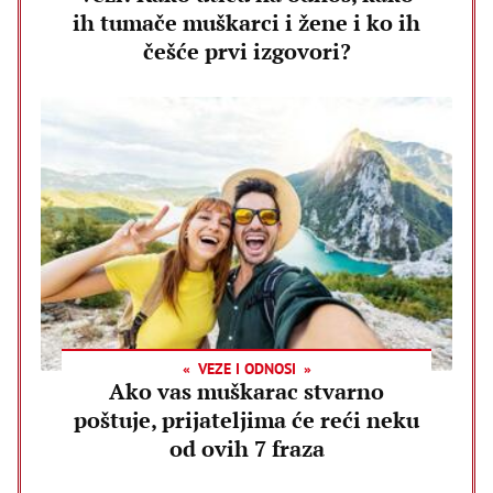
ih tumače muškarci i žene i ko ih
češće prvi izgovori?
VEZE I ODNOSI
Ako vas muškarac stvarno
poštuje, prijateljima će reći neku
od ovih 7 fraza