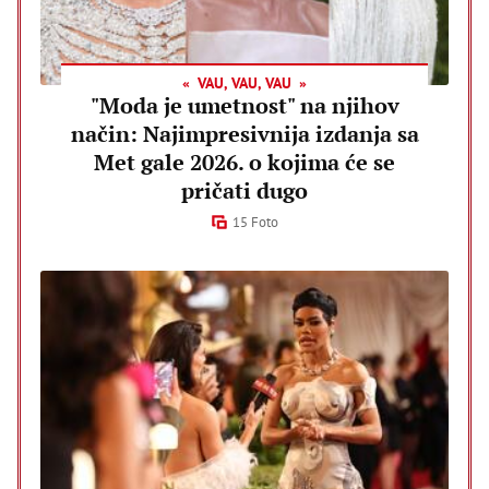
VAU, VAU, VAU
"Moda je umetnost" na njihov
način: Najimpresivnija izdanja sa
Met gale 2026. o kojima će se
pričati dugo
15 Foto