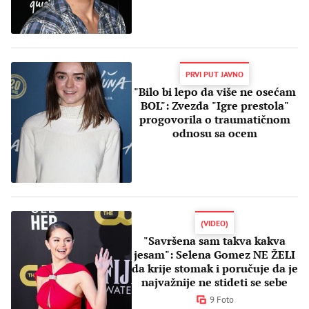
PRVI PUT JAVNO
"Bilo bi lepo da više ne osećam
BOL": Zvezda "Igre prestola"
progovorila o traumatičnom
odnosu sa ocem
(VIDEO)
"Savršena sam takva kakva
jesam": Selena Gomez NE ŽELI
da krije stomak i poručuje da je
najvažnije ne stideti se sebe
9 Foto