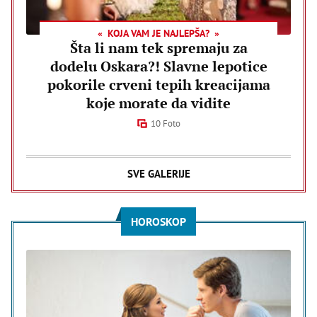
KOJA VAM JE NAJLEPŠA?
Šta li nam tek spremaju za
dodelu Oskara?! Slavne lepotice
pokorile crveni tepih kreacijama
koje morate da vidite
10 Foto
SVE GALERIJE
HOROSKOP