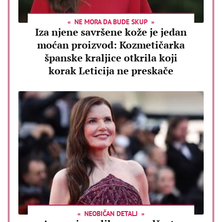
NE MORA DA BUDE SKUP
Iza njene savršene kože je jedan
moćan proizvod: Kozmetičarka
španske kraljice otkrila koji
korak Leticija ne preskače
NEOBIČAN DETALJ