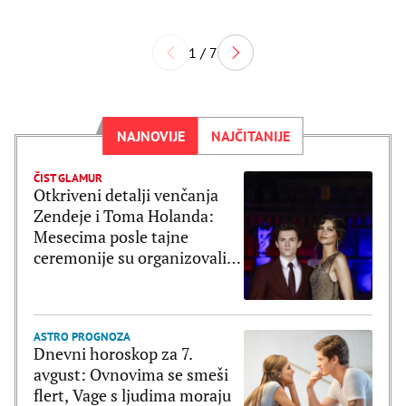
1 / 7
NAJNOVIJE
NAJČITANIJE
ČIST GLAMUR
Otkriveni detalji venčanja
Zendeje i Toma Holanda:
Mesecima posle tajne
ceremonije su organizovali
bajkovito slavlje
ASTRO PROGNOZA
Dnevni horoskop za 7.
avgust: Ovnovima se smeši
flert, Vage s ljudima moraju