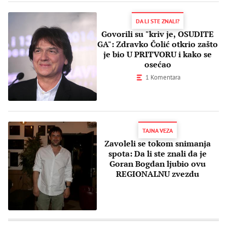
DA LI STE ZNALI?
Govorili su "kriv je, OSUDITE
GA": Zdravko Čolić otkrio zašto
je bio U PRITVORU i kako se
osećao
1 Komentara
TAJNA VEZA
Zavoleli se tokom snimanja
spota: Da li ste znali da je
Goran Bogdan ljubio ovu
REGIONALNU zvezdu