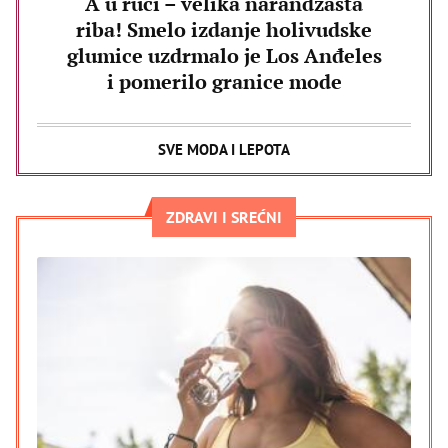
A u ruci – velika narandžasta
riba! Smelo izdanje holivudske
glumice uzdrmalo je Los Anđeles
i pomerilo granice mode
SVE MODA I LEPOTA
ZDRAVI I SREĆNI