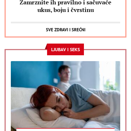
Zamrznite ih pravilno i sačuvaće
ukus, boju i čvrstinu
SVE ZDRAVI I SREĆNI
LJUBAV I SEKS