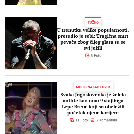
TUŽNO
U trenutku velike popularnosti,
presudio je sebi: Tragična smrt
pevača zbog čijeg glasa su se
svi ježili
5 Foto
MODERNA KAO I UVEK
Svaka Jugoslovenka je želela
autfite kao ona: 9 stajlinga
Lepe Brene koji su obeležili
početak njene karijere
11 Foto
2 Komentara