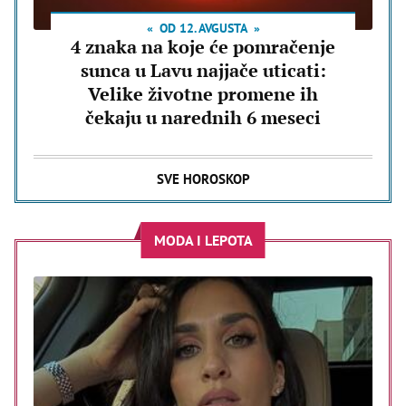
OD 12. AVGUSTA
4 znaka na koje će pomračenje
sunca u Lavu najjače uticati:
Velike životne promene ih
čekaju u narednih 6 meseci
SVE HOROSKOP
MODA I LEPOTA