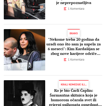
je neprepoznatljiva
1 Komentara
BRAVO
"Nekome treba 20 godina da
uradi ono što sam ja uspela za
6 meseci": Kim Kardašijan se
zbog nove karijere odriče
slave?
1 Komentara
KRALJ KOMEDIJE ILI...
Ko je bio Čarli Čaplin:
Šarmantna skitnica koja je
humorom očarala svet ili
svirepi psihopata opsednut