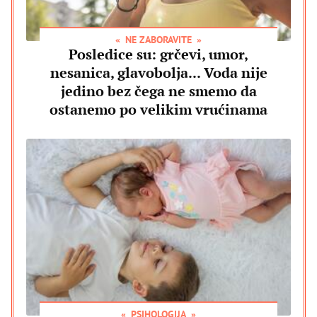
NE ZABORAVITE
Posledice su: grčevi, umor,
nesanica, glavobolja... Voda nije
jedino bez čega ne smemo da
ostanemo po velikim vrućinama
PSIHOLOGIJA