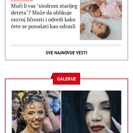
PSIHOLOGIJA
Muči li vas "sindrom starijeg
deteta"? Može da oblikuje
razvoj ličnosti i odredi kako
ćete se ponašati kao odrasli
SVE NAJNOVIJE VESTI
GALERIJE