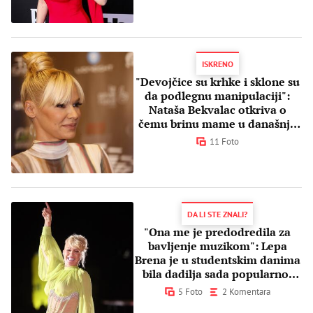
ISKRENO
"Devojčice su krhke i sklone su
da podlegnu manipulaciji":
Nataša Bekvalac otkriva o
čemu brinu mame u današnje
vreme
11 Foto
DA LI STE ZNALI?
"Ona me je predodredila za
bavljenje muzikom": Lepa
Brena je u studentskim danima
bila dadilja sada popularnoj
pevačici
5 Foto
2 Komentara