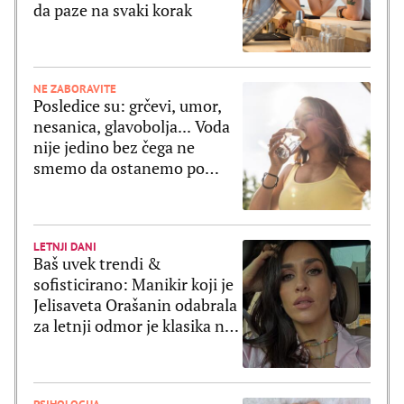
da paze na svaki korak
NE ZABORAVITE
Posledice su: grčevi, umor,
nesanica, glavobolja... Voda
nije jedino bez čega ne
smemo da ostanemo po
velikim vrućinama
LETNJI DANI
Baš uvek trendi &
sofisticirano: Manikir koji je
Jelisaveta Orašanin odabrala
za letnji odmor je klasika na
delu