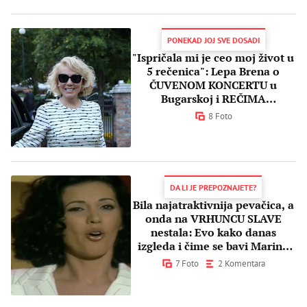
PONEKAD JOJ SVE DOSADI
"Ispričala mi je ceo moj život u
5 rečenica": Lepa Brena o
ČUVENOM KONCERTU u
Bugarskoj i REČIMA
PROROČICE koje pamti
8 Foto
DA LI JE PREPOZNAJETE?
Bila najatraktivnija pevačica, a
onda na VRHUNCU SLAVE
nestala: Evo kako danas
izgleda i čime se bavi Marina
Živković
7 Foto
2 Komentara