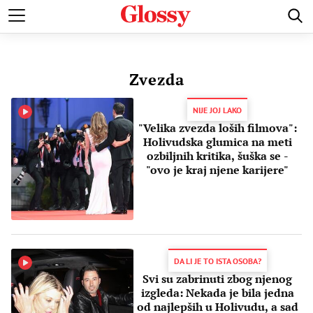
POZNATI
MODA I LEPOTA
ZDRAVI I SREĆNI
LJUBAV 
Zvezda
NIJE JOJ LAKO
"Velika zvezda loših filmova":
Holivudska glumica na meti
ozbiljnih kritika, šuška se -
"ovo je kraj njene karijere"
DA LI JE TO ISTA OSOBA?
Svi su zabrinuti zbog njenog
izgleda: Nekada je bila jedna
od najlepših u Holivudu, a sad