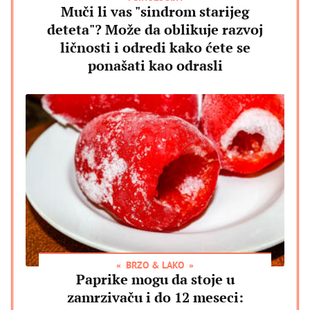
Muči li vas "sindrom starijeg
deteta"? Može da oblikuje razvoj
ličnosti i odredi kako ćete se
ponašati kao odrasli
BRZO & LAKO
Paprike mogu da stoje u
zamrzivaču i do 12 meseci: