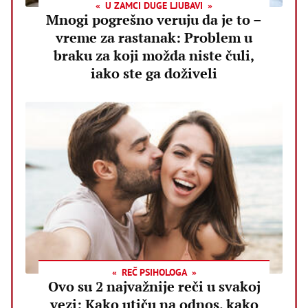
U ZAMCI DUGE LJUBAVI
Mnogi pogrešno veruju da je to –
vreme za rastanak: Problem u
braku za koji možda niste čuli,
iako ste ga doživeli
REČ PSIHOLOGA
Ovo su 2 najvažnije reči u svakoj
vezi: Kako utiču na odnos, kako