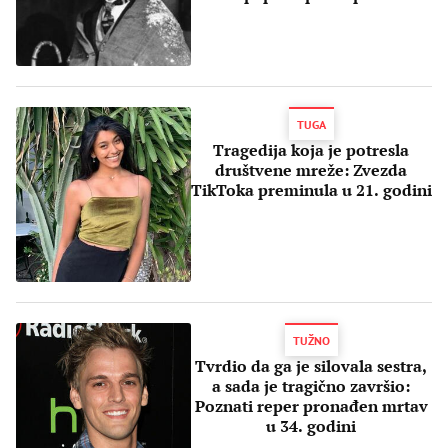
tinejdžerkama?
TUGA
Tragedija koja je potresla
društvene mreže: Zvezda
TikToka preminula u 21. godini
TUŽNO
Tvrdio da ga je silovala sestra,
a sada je tragično završio:
Poznati reper pronađen mrtav
u 34. godini