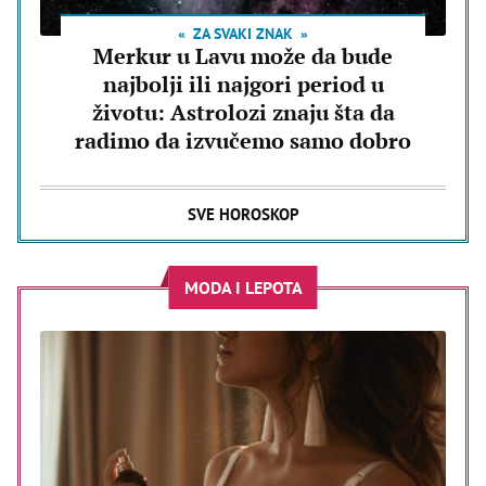
ZA SVAKI ZNAK
Merkur u Lavu može da bude
najbolji ili najgori period u
životu: Astrolozi znaju šta da
radimo da izvučemo samo dobro
SVE HOROSKOP
MODA I LEPOTA