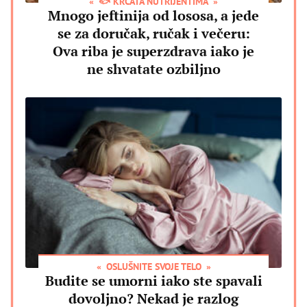
🐟 KRCATA NUTRIJENTIMA
Mnogo jeftinija od lososa, a jede
se za doručak, ručak i večeru:
Ova riba je superzdrava iako je
ne shvatate ozbiljno
OSLUŠNITE SVOJE TELO
Budite se umorni iako ste spavali
dovoljno? Nekad je razlog