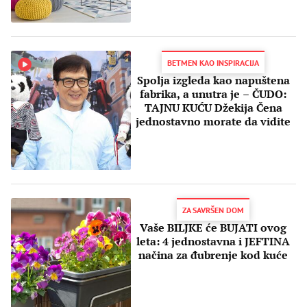
BETMEN KAO INSPIRACIJA
Spolja izgleda kao napuštena
fabrika, a unutra je – ČUDO:
TAJNU KUĆU Džekija Čena
jednostavno morate da vidite
ZA SAVRŠEN DOM
Vaše BILJKE će BUJATI ovog
leta: 4 jednostavna i JEFTINA
načina za đubrenje kod kuće