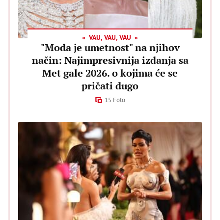
VAU, VAU, VAU
"Moda je umetnost" na njihov
način: Najimpresivnija izdanja sa
Met gale 2026. o kojima će se
pričati dugo
15 Foto