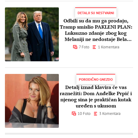
DETALJI SU NESTVARNI
Odbili su da mu ga prodaju,
Tramp smislio PAKLENI PLAN:
Luksuzno zdanje zbog kog
Melaniji ne nedostaje Bela
kuća
7 Foto
1 Komentara
PORODIČNO GNEZDO
Detalj iznad klavira će vas
raznežiti: Dom Anđelke Prpić i
njenog sina je praktičan kutak
uređen s ukusom
10 Foto
3 Komentara