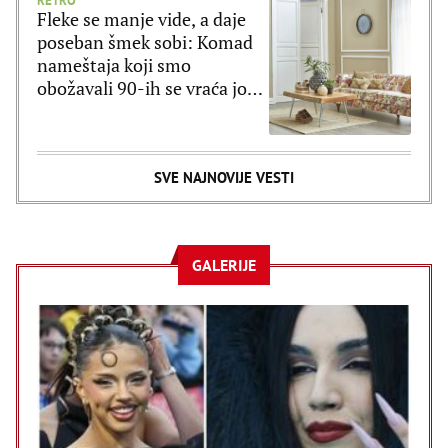
RETRO
Fleke se manje vide, a daje
poseban šmek sobi: Komad
nameštaja koji smo
obožavali 90-ih se vraća još
lepši!
SVE NAJNOVIJE VESTI
GALERIJE