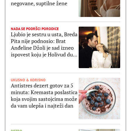
negovane, suptilne žene
NADA SE PODRŠCI PORODICE
Ljubio je sestru u usta, Breda
Pita nije podnosio: Brat
Anđeline Džoli je sad izneo
ispovest koju je Holivud dugo
čekao
UKUSNO & KORISNO
Antistres dezert gotov za 5
minuta: Kremasta poslastica
koja svojim sastojcima može
da vam ulepša i najteži dan