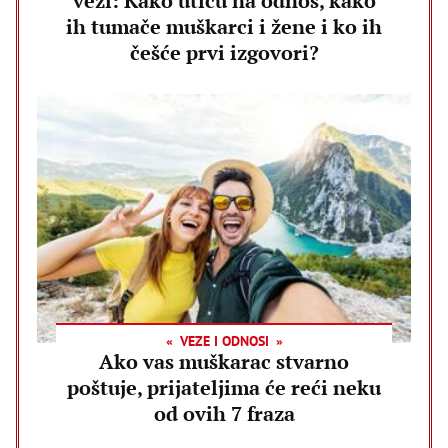
vezi: Kako utiču na odnos, kako
ih tumače muškarci i žene i ko ih
češće prvi izgovori?
VEZE I ODNOSI
Ako vas muškarac stvarno
poštuje, prijateljima će reći neku
od ovih 7 fraza