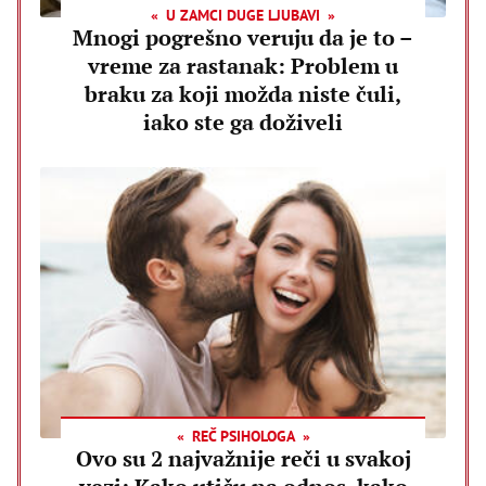
U ZAMCI DUGE LJUBAVI
Mnogi pogrešno veruju da je to –
vreme za rastanak: Problem u
braku za koji možda niste čuli,
iako ste ga doživeli
REČ PSIHOLOGA
Ovo su 2 najvažnije reči u svakoj