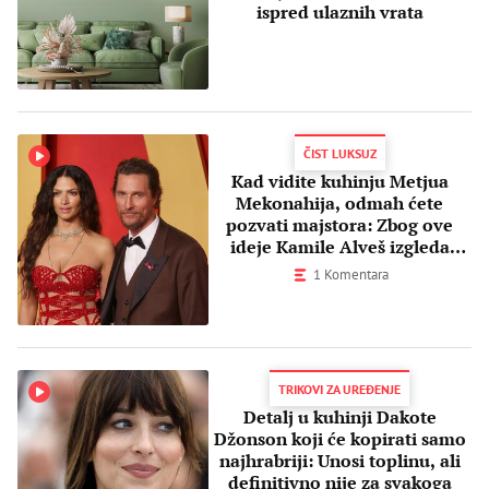
ispred ulaznih vrata
ČIST LUKSUZ
Kad vidite kuhinju Metjua
Mekonahija, odmah ćete
pozvati majstora: Zbog ove
ideje Kamile Alveš izgleda
uredno i otmeno
1 Komentara
TRIKOVI ZA UREĐENJE
Detalj u kuhinji Dakote
Džonson koji će kopirati samo
najhrabriji: Unosi toplinu, ali
definitivno nije za svakoga