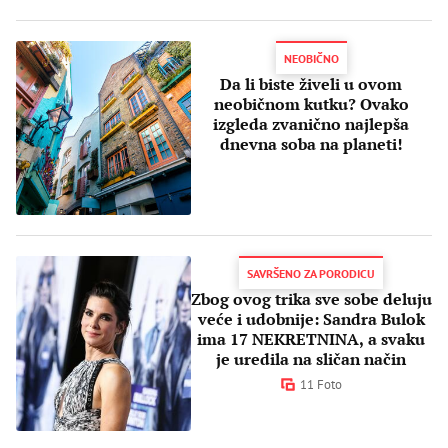
NEOBIČNO
Da li biste živeli u ovom
neobičnom kutku? Ovako
izgleda zvanično najlepša
dnevna soba na planeti!
SAVRŠENO ZA PORODICU
Zbog ovog trika sve sobe deluju
veće i udobnije: Sandra Bulok
ima 17 NEKRETNINA, a svaku
je uredila na sličan način
11 Foto