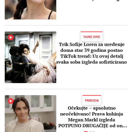
TAJNE DIVE
Trik Sofije Loren za uređenje
doma star 39 godina postao
TikTok trend: Uz ovaj detalj
svaka soba izgleda sofisticirano
PRIRODA
Očekujte – apsolutno
neočekivano! Prava kuhinja
Megan Markl izgleda
POTPUNO DRUGAČIJE od one
koju je pokazala u emisiji