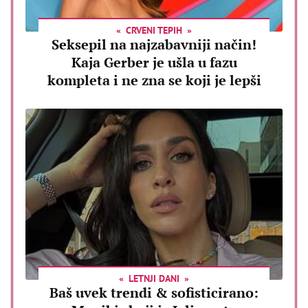
CRVENI TEPIH
Seksepil na najzabavniji način!
Kaja Gerber je ušla u fazu
kompleta i ne zna se koji je lepši
LETNJI DANI
Baš uvek trendi & sofisticirano: