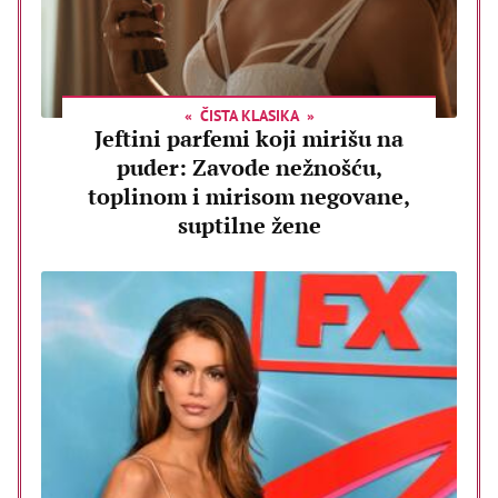
ČISTA KLASIKA
Jeftini parfemi koji mirišu na
puder: Zavode nežnošću,
toplinom i mirisom negovane,
suptilne žene