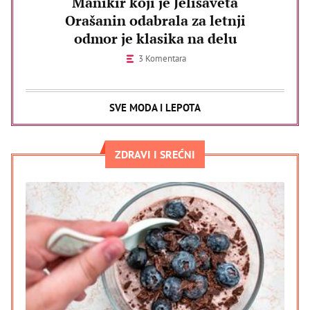
Manikir koji je Jelisaveta
Orašanin odabrala za letnji
odmor je klasika na delu
3 Komentara
SVE MODA I LEPOTA
ZDRAVI I SREĆNI