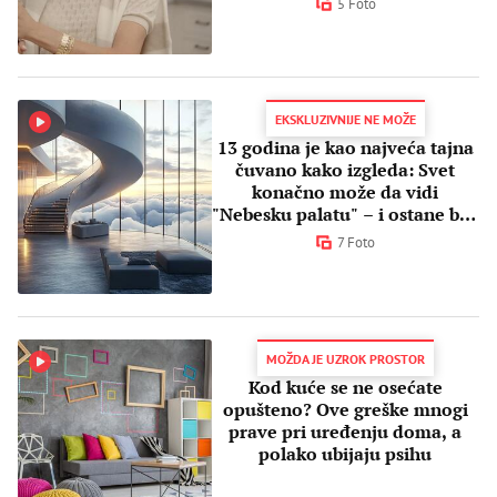
5 Foto
EKSKLUZIVNIJE NE MOŽE
13 godina je kao najveća tajna
čuvano kako izgleda: Svet
konačno može da vidi
"Nebesku palatu" – i ostane bez
daha
7 Foto
MOŽDA JE UZROK PROSTOR
Kod kuće se ne osećate
opušteno? Ove greške mnogi
prave pri uređenju doma, a
polako ubijaju psihu