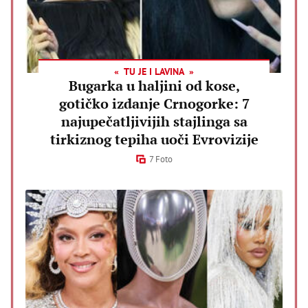
TU JE I LAVINA
Bugarka u haljini od kose,
gotičko izdanje Crnogorke: 7
najupečatljivijih stajlinga sa
tirkiznog tepiha uoči Evrovizije
7 Foto