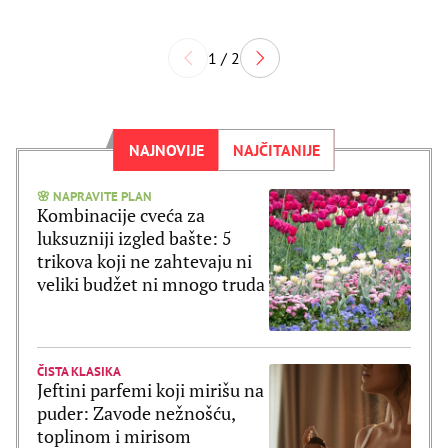
1 / 2
NAJNOVIJE
NAJČITANIJE
🌸 NAPRAVITE PLAN
Kombinacije cveća za
luksuzniji izgled bašte: 5
trikova koji ne zahtevaju ni
veliki budžet ni mnogo truda
ČISTA KLASIKA
Jeftini parfemi koji mirišu na
puder: Zavode nežnošću,
toplinom i mirisom