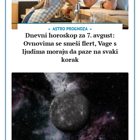
ASTRO PROGNOZA
Dnevni horoskop za 7. avgust:
Ovnovima se smeši flert, Vage s
ljudima moraju da paze na svaki
korak