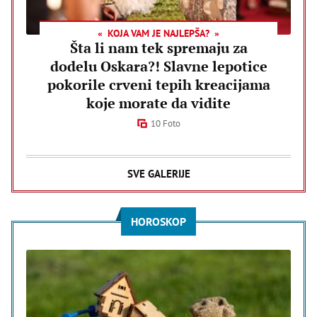
KOJA VAM JE NAJLEPŠA?
Šta li nam tek spremaju za
dodelu Oskara?! Slavne lepotice
pokorile crveni tepih kreacijama
koje morate da vidite
10 Foto
SVE GALERIJE
HOROSKOP