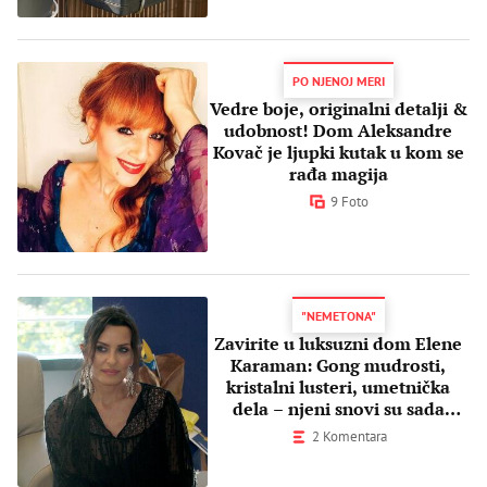
PO NJENOJ MERI
Vedre boje, originalni detalji &
udobnost! Dom Aleksandre
Kovač je ljupki kutak u kom se
rađa magija
9 Foto
"NEMETONA"
Zavirite u luksuzni dom Elene
Karaman: Gong mudrosti,
kristalni lusteri, umetnička
dela – njeni snovi su sada
stvarnost
2 Komentara