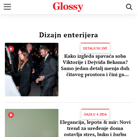
POZNATI
MODA I LEPOTA
ZDRAVI I SREĆNI
LJUBAV 
Dizajn enterijera
DETALJI SU SVE
Kako izgleda spavaća soba
Viktorije i Dejvida Bekama?
Samo jedan detalj menja duh
čitavog prostora i čini ga
ušuškanim
OAZA U 4 ZIDA
Elegancija, lepota & mir: Novi
trend za uređenje doma
ostavlja stres, buku i žurbu