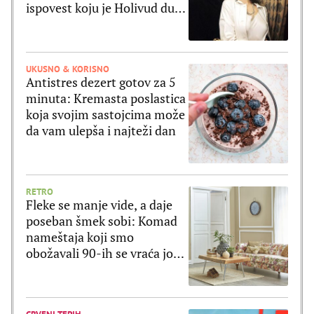
ispovest koju je Holivud dugo
čekao
UKUSNO & KORISNO
Antistres dezert gotov za 5
minuta: Kremasta poslastica
koja svojim sastojcima može
da vam ulepša i najteži dan
RETRO
Fleke se manje vide, a daje
poseban šmek sobi: Komad
nameštaja koji smo
obožavali 90-ih se vraća još
lepši!