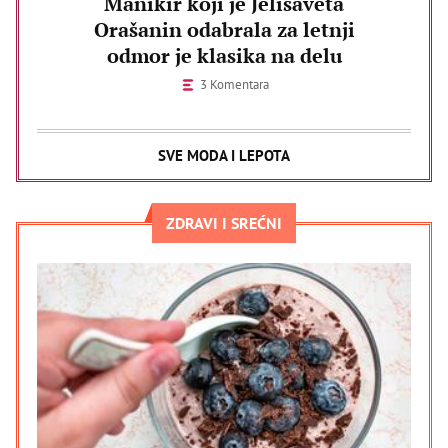
Manikir koji je Jelisaveta
Orašanin odabrala za letnji
odmor je klasika na delu
3 Komentara
SVE MODA I LEPOTA
ZDRAVI I SREĆNI