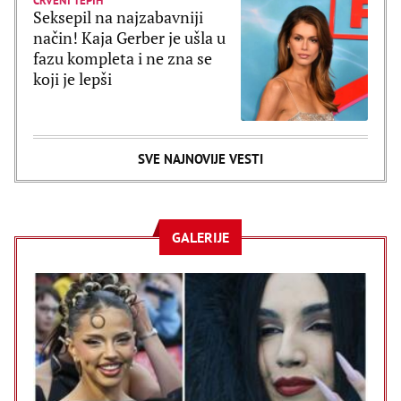
CRVENI TEPIH
Seksepil na najzabavniji
način! Kaja Gerber je ušla u
fazu kompleta i ne zna se
koji je lepši
SVE NAJNOVIJE VESTI
GALERIJE