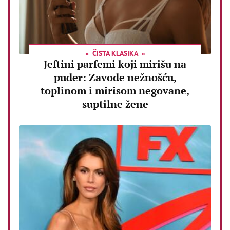
ČISTA KLASIKA
Jeftini parfemi koji mirišu na
puder: Zavode nežnošću,
toplinom i mirisom negovane,
suptilne žene