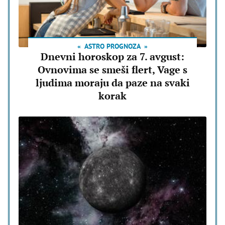
ASTRO PROGNOZA
Dnevni horoskop za 7. avgust:
Ovnovima se smeši flert, Vage s
ljudima moraju da paze na svaki
korak