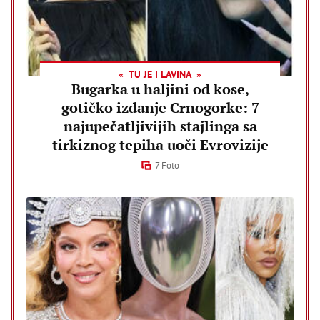
TU JE I LAVINA
Bugarka u haljini od kose,
gotičko izdanje Crnogorke: 7
najupečatljivijih stajlinga sa
tirkiznog tepiha uoči Evrovizije
7 Foto