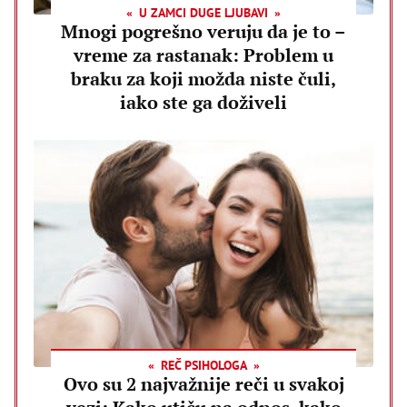
U ZAMCI DUGE LJUBAVI
Mnogi pogrešno veruju da je to –
vreme za rastanak: Problem u
braku za koji možda niste čuli,
iako ste ga doživeli
REČ PSIHOLOGA
Ovo su 2 najvažnije reči u svakoj