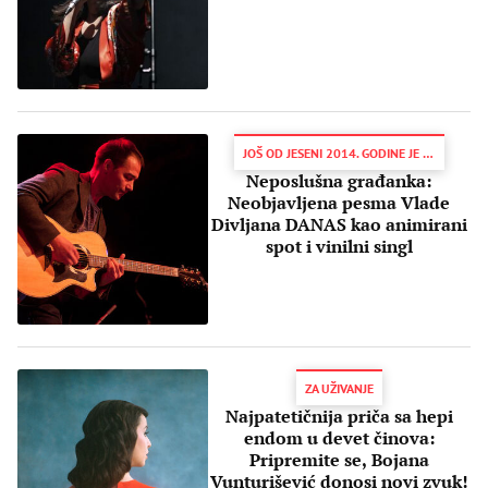
JOŠ OD JESENI 2014. GODINE JE NAJAVLJIVAO...
Neposlušna građanka:
Neobjavljena pesma Vlade
Divljana DANAS kao animirani
spot i vinilni singl
ZA UŽIVANJE
Najpatetičnija priča sa hepi
endom u devet činova:
Pripremite se, Bojana
Vunturišević donosi novi zvuk!