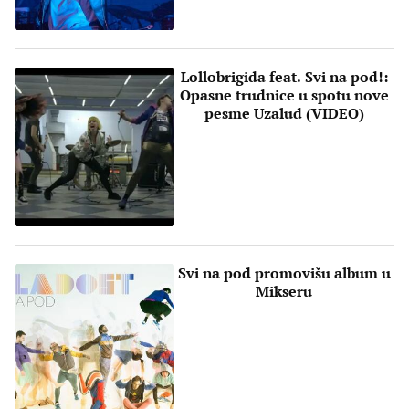
Lollobrigida feat. Svi na pod!:
Opasne trudnice u spotu nove
pesme Uzalud (VIDEO)
Svi na pod promovišu album u
Mikseru