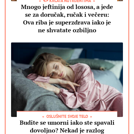
🐟 KRCATA NUTRIJENTIMA
Mnogo jeftinija od lososa, a jede
se za doručak, ručak i večeru:
Ova riba je superzdrava iako je
ne shvatate ozbiljno
OSLUŠNITE SVOJE TELO
Budite se umorni iako ste spavali
dovoljno? Nekad je razlog