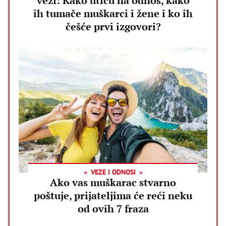
vezi: Kako utiču na odnos, kako
ih tumače muškarci i žene i ko ih
češće prvi izgovori?
VEZE I ODNOSI
Ako vas muškarac stvarno
poštuje, prijateljima će reći neku
od ovih 7 fraza