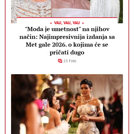
VAU, VAU, VAU
"Moda je umetnost" na njihov
način: Najimpresivnija izdanja sa
Met gale 2026. o kojima će se
pričati dugo
15 Foto