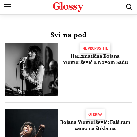
POZNATI
MODA I LEPOTA
ZDRAVI I SREĆNI
LJUBAV 
Svi na pod
NE PROPUSTITE
Harizmatična Bojana
Vunturišević u Novom Sadu
OTKRIVA
Bojana Vunturišević: Falširam
samo na štiklama