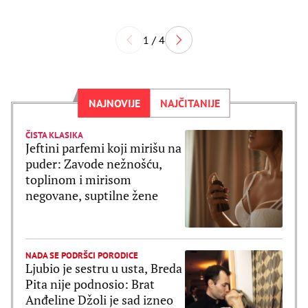
1 / 4
NAJNOVIJE
NAJČITANIJE
ČISTA KLASIKA
Jeftini parfemi koji mirišu na
puder: Zavode nežnošću,
toplinom i mirisom
negovane, suptilne žene
NADA SE PODRŠCI PORODICE
Ljubio je sestru u usta, Breda
Pita nije podnosio: Brat
Anđeline Džoli je sad izneo