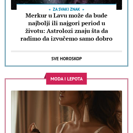
ZA SVAKI ZNAK
Merkur u Lavu može da bude
najbolji ili najgori period u
životu: Astrolozi znaju šta da
radimo da izvučemo samo dobro
SVE HOROSKOP
MODA I LEPOTA