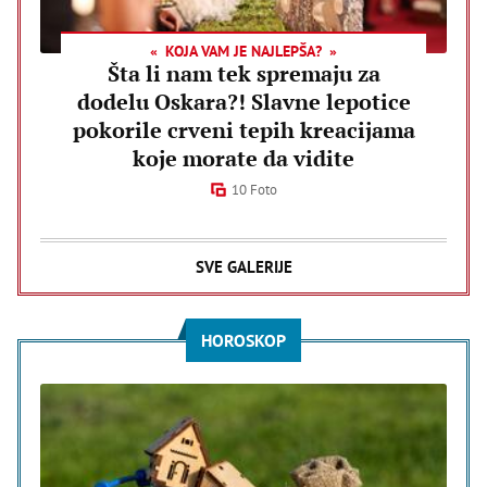
KOJA VAM JE NAJLEPŠA?
Šta li nam tek spremaju za
dodelu Oskara?! Slavne lepotice
pokorile crveni tepih kreacijama
koje morate da vidite
10 Foto
SVE GALERIJE
HOROSKOP