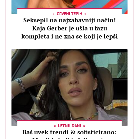
CRVENI TEPIH
Seksepil na najzabavniji način!
Kaja Gerber je ušla u fazu
kompleta i ne zna se koji je lepši
LETNJI DANI
Baš uvek trendi & sofisticirano: