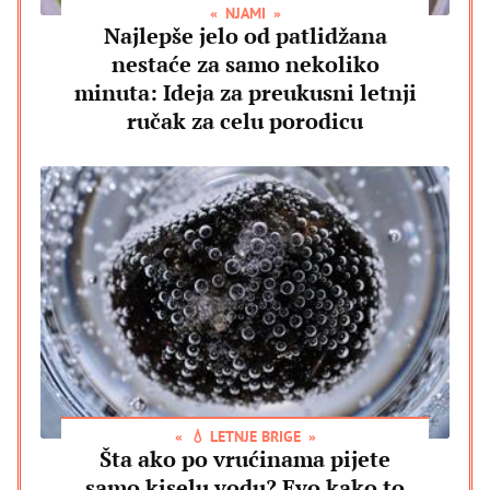
NJAMI
Najlepše jelo od patlidžana
nestaće za samo nekoliko
minuta: Ideja za preukusni letnji
ručak za celu porodicu
💧 LETNJE BRIGE
Šta ako po vrućinama pijete
samo kiselu vodu? Evo kako to