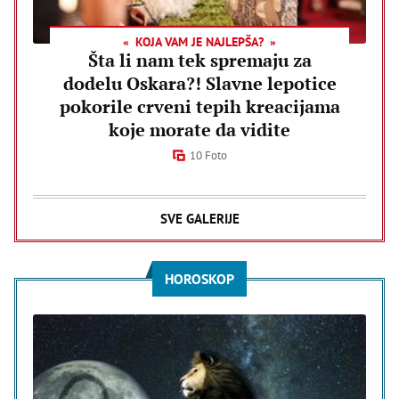
KOJA VAM JE NAJLEPŠA?
Šta li nam tek spremaju za
dodelu Oskara?! Slavne lepotice
pokorile crveni tepih kreacijama
koje morate da vidite
10 Foto
SVE GALERIJE
HOROSKOP