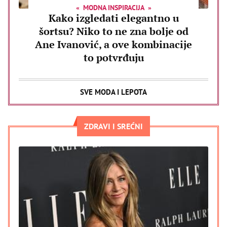
MODNA INSPIRACIJA
Kako izgledati elegantno u
šortsu? Niko to ne zna bolje od
Ane Ivanović, a ove kombinacije
to potvrđuju
SVE MODA I LEPOTA
ZDRAVI I SREĆNI