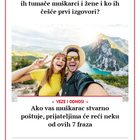
ih tumače muškarci i žene i ko ih
češće prvi izgovori?
VEZE I ODNOSI
Ako vas muškarac stvarno
poštuje, prijateljima će reći neku
od ovih 7 fraza