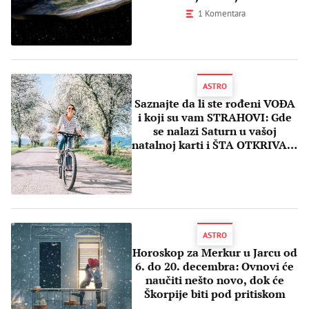
PLOČA
1 Komentara
ASTRO
Saznajte da li ste rođeni VOĐA
i koji su vam STRAHOVI: Gde
se nalazi Saturn u vašoj
natalnoj karti i ŠTA OTKRIVA O
VAMA?
ASTRO
Horoskop za Merkur u Jarcu od
6. do 20. decembra: Ovnovi će
naučiti nešto novo, dok će
Škorpije biti pod pritiskom