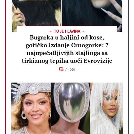
TU JE I LAVINA
Bugarka u haljini od kose,
gotičko izdanje Crnogorke: 7
najupečatljivijih stajlinga sa
tirkiznog tepiha uoči Evrovizije
7 Foto