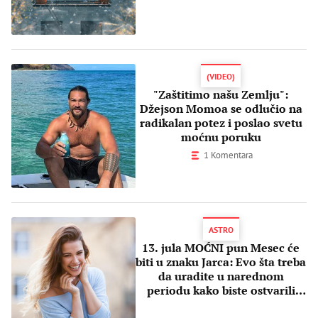
(VIDEO)
"Zaštitimo našu Zemlju":
Džejson Momoa se odlučio na
radikalan potez i poslao svetu
moćnu poruku
1 Komentara
ASTRO
13. jula MOĆNI pun Mesec će
biti u znaku Jarca: Evo šta treba
da uradite u narednom
periodu kako biste ostvarili
želje