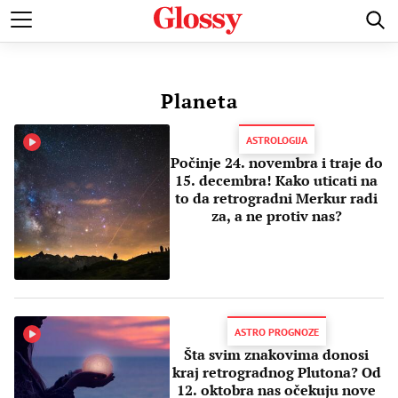
POZNATI
MODA I LEPOTA
ZDRAVI I SREĆNI
LJUBAV 
Planeta
ASTROLOGIJA
Počinje 24. novembra i traje do
15. decembra! Kako uticati na
to da retrogradni Merkur radi
za, a ne protiv nas?
ASTRO PROGNOZE
Šta svim znakovima donosi
kraj retrogradnog Plutona? Od
12. oktobra nas očekuju nove