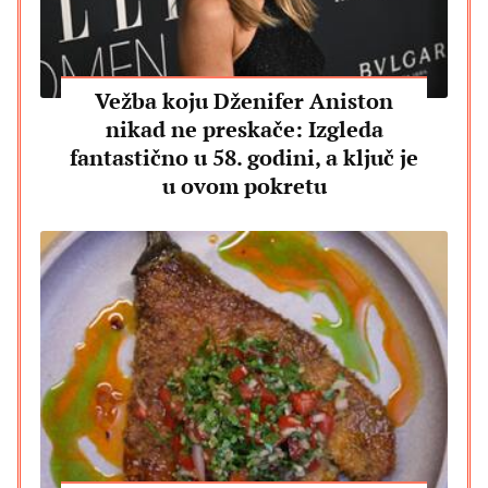
Vežba koju Dženifer Aniston
nikad ne preskače: Izgleda
fantastično u 58. godini, a ključ je
u ovom pokretu