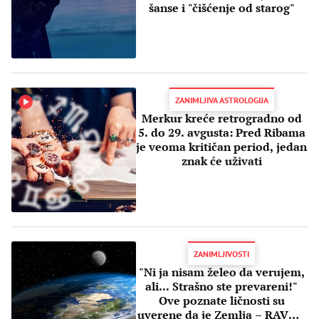
šanse i "čišćenje od starog"
ZANIMLJIVA ASTROLOGIJA
Merkur kreće retrogradno od
5. do 29. avgusta: Pred Ribama
je veoma kritičan period, jedan
znak će uživati
ZANIMLJIVOSTI
"Ni ja nisam želeo da verujem,
ali... Strašno ste prevareni!"
Ove poznate ličnosti su
uverene da je Zemlja – RAVNA