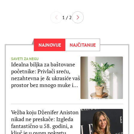
1 / 2
NAJNOVIJE
NAJČITANIJE
SAVETI ZA NEGU
Idealna biljka za baštovane
početnike: Privlači sreću,
nezahtevna je & ukrasiće vaš
prostor bez mnogo muke i
truda
Vežba koju Dženifer Aniston
nikad ne preskače: Izgleda
fantastično u 58. godini, a
ključ je u ovom pokretu