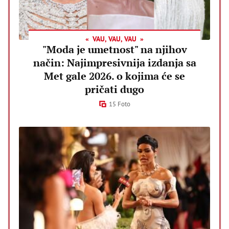
VAU, VAU, VAU
"Moda je umetnost" na njihov
način: Najimpresivnija izdanja sa
Met gale 2026. o kojima će se
pričati dugo
15 Foto