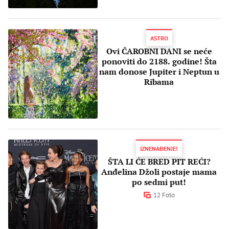
ASTRO
Ovi ČAROBNI DANI se neće
ponoviti do 2188. godine! Šta
nam donose Jupiter i Neptun u
Ribama
IZNENAĐENJE!
ŠTA LI ĆE BRED PIT REĆI?
Anđelina Džoli postaje mama
po sedmi put!
12 Foto