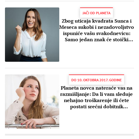
JAČI OD PLANETA
Zbog uticaja kvadrata Sunca i
Meseca sukobi i nezadovoljstvo
ispuniće vašu svakodnevicu:
Samo jedan znak će stoički
izdržati
DO 10. OKTOBRA 2017. GODINE
Planeta novca nateraće vas na
razmišljanje: Da li vam sleduje
nehajno troškarenje ili ćete
postati srećni dobitnik
pozamašne sume?