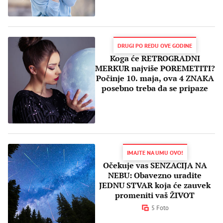
DRUGI PO REDU OVE GODINE
Koga će RETROGRADNI
MERKUR najviše POREMETITI?
Počinje 10. maja, ova 4 ZNAKA
posebno treba da se pripaze
IMAJTE NA UMU OVO!
Očekuje vas SENZACIJA NA
NEBU: Obavezno uradite
JEDNU STVAR koja će zauvek
promeniti vaš ŽIVOT
5 Foto