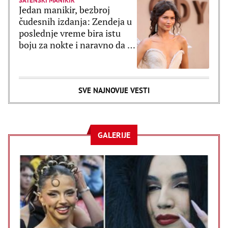
SATENSKI MANIKIR
Jedan manikir, bezbroj
čudesnih izdanja: Zendeja u
poslednje vreme bira istu
boju za nokte i naravno da je
ultratrendi
SVE NAJNOVIJE VESTI
GALERIJE