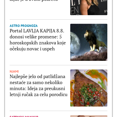
ASTRO PROGNOZA
Portal LAVLJA KAPIJA 8.8.
donosi velike promene: 5
horoskopskih znakova koje
očekuju novac i uspeh
NJAMI
Najlepše jelo od patlidžana
nestaće za samo nekoliko
minuta: Ideja za preukusni
letnji ručak za celu porodicu