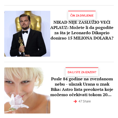
ČIN ZA DIVLJENJE
NIKAD NIJE ZASLUŽIO VEĆI
APLAUZ: Možete li da pogodite
za šta je Leonardo Dikaprio
donirao 15 MILIONA DOLARA?
DA LI STE ZA IZAZOV?
Posle 84 godine na zvezdanom
nebu - ulazak Urana u znak
Bika: Astro lista preokreta koje
možemo očekivati tokom 2018.
godine
47 Share