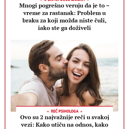
Mnogi pogrešno veruju da je to –
vreme za rastanak: Problem u
braku za koji možda niste čuli,
iako ste ga doživeli
REČ PSIHOLOGA
Ovo su 2 najvažnije reči u svakoj
vezi: Kako utiču na odnos, kako